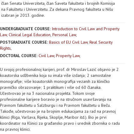
član Senata Univerziteta, član Saveta fakulteta i brojnih Komisija
na Fakultetu i Univerzitetu. Za dekana Pravnog fakulteta u Nišu
izabran je 2013. godine.
UNDERGRADUATE COURSE:
Introduction to Civil Law and Property
Law
,
Clinical Legal Education
,
Personal Law
,
POSTGRADUATE COURSE:
Basics of EU Civil Law
,
Real Security
Rights
,
DOCTORAL COURSE:
Civil Law
,
Property Law
,
U svojoj profesionalnoj karijeri, prof. dr Miroslav Lazić objavio je 2
koautorska udžbenika koja su imala više izdanja; 2 samostalne
monografije; više koautorskih monografija vezanih za kliničko
pravničko obrazovanje; 1 praktikum i više od 60 članaka.
Učestvovao je na 3 nacionalna projekta. Tokom svoje
profesionalne karijere boravio je na stručnom usavršavanju na
Pravnom fakultetu u Salzburgu i na Pravnom fakultetu u Beču.
Takođe, učestvovao je na brojnim edukacijama za rad na pravnoj
klinici (Riga, Varšava, Rijeka, Skoplje, Maribor itd.). Bio je prvi
koordinator na Klinici za građansko pravo i urednik zbornika o radu
na pravnoj klinici.