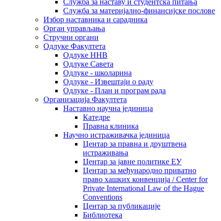
Служба за наставу и студентска питања
Служба за материјално-финансијске послове
Избор наставника и сарадника
Oрган управљања
Стручни органи
Одлуке Факултета
Одлуке ННВ
Одлуке Савета
Одлуке - школарина
Одлуке - Извештаји о раду
Одлуке - План и програм рада
Организација Факултета
Наставно научна јединица
Катедре
Правна клиника
Научно истраживачка јединица
Центар за правна и друштвена
истраживања
Центар за јавне политике ЕУ
Центар за међународно приватно
право хашких конвенција / Center for
Private International Law of the Hague
Conventions
Центар за публикације
Библиотека