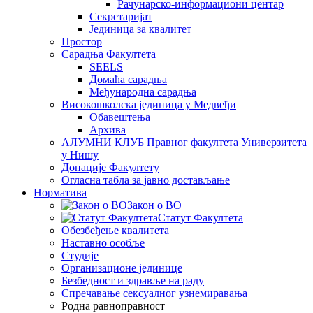
Рачунарско-информациони центар
Секретаријат
Јединица за квалитет
Простор
Сарадња Факултета
SEELS
Домаћа сарадња
Међународна сарадња
Високошколска јединица у Медвеђи
Обавештења
Архива
АЛУМНИ КЛУБ Правног факултета Универзитета
у Нишу
Донације Факултету
Огласна табла за јавно достављање
Норматива
Закон о ВО
Статут Факултета
Обезбеђење квалитета
Наставно особље
Студије
Организационе јединице
Безбедност и здравље на раду
Спречавање сексуалног узнемиравања
Родна равноправност