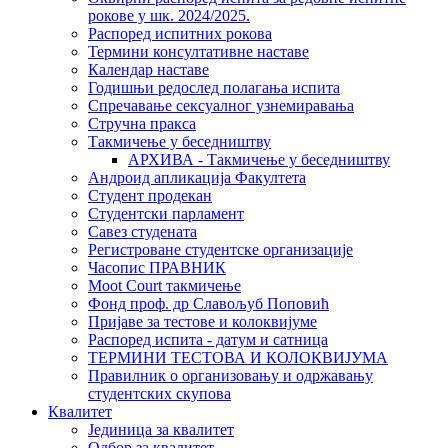
рокове у шк. 2024/2025.
Распоред испитних рокова
Термини консултативне наставе
Календар наставе
Годишњи редослед полагања испита
Спречавање сексуалног узнемиравања
Стручна пракса
Такмичење у беседништву
АРХИВА - Такмичење у беседништву
Андроид апликација Факултета
Студент продекан
Студентски парламент
Савез студената
Регистроване студентске организације
Часопис ПРАВНИК
Moot Court такмичење
Фонд проф. др Славољуб Поповић
Пријаве за тестове и колоквијуме
Распоред испита - датум и сатница
ТЕРМИНИ ТЕСТОВА И КОЛОКВИЈУМА
Правилник о организовању и одржавању
студентских скупова
Квалитет
Јединица за квалитет
Одбор за квалитет