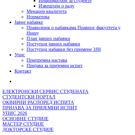
Информатори за студенте
Извештаји о раду
Менаџер квалитета
Норматива
Јавне набавке
Правилник о набавкама Правног факултета у
Нишу
План јавних набавки
Поступци јавних набавки
Поступци набавки без примене ЗЈН
Упис
Припремна настава
Пријава за пријемни испит
Контакт
ЕЛЕКТРОНСКИ СЕРВИС СТУДЕНАТА
СТУДЕНТСКИ ПОРТАЛ
ОКВИРНИ РАСПОРЕД ИСПИТА
ПРИЈАВА ЗА ПРИЈЕМНИ ИСПИТ
УПИС 2026
ОСНОВНЕ СТУДИЈЕ
МАСТЕР СТУДИЈЕ
ДОКТОРСКЕ СТУДИЈЕ