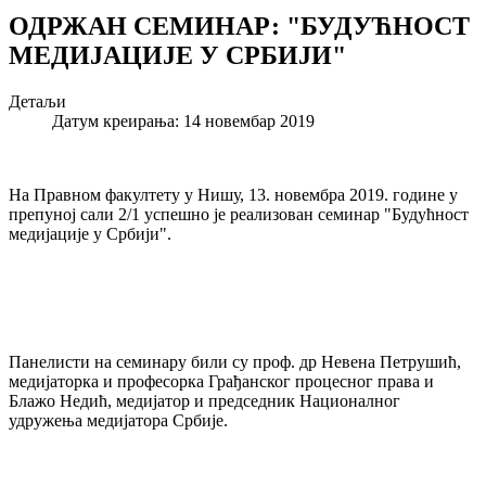
ОДРЖАН СЕМИНАР: "БУДУЋНОСТ
МЕДИЈАЦИЈЕ У СРБИЈИ"
Детаљи
Датум креирања: 14 новембар 2019
На Правном факултету у Нишу, 13. новембра 2019. године у
препуној сали 2/1 успешно је реализован семинар "Будућност
медијације у Србији".
Панелисти на семинару били су проф. др Невена Петрушић,
медијаторка и професорка Грађанског процесног права и
Блажо Недић, медијатор и председник Националног
удружења медијатора Србије.