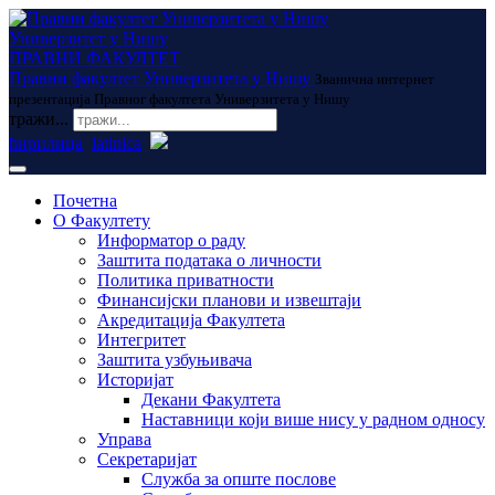
Универзитет у Нишу
ПРАВНИ ФАКУЛТЕТ
Правни факултет Универзитета у Нишу
Званична интернет
презентација Правног факултета Универзитета у Нишу
тражи...
ћирилица
latinica
Почетна
О Факултету
Информатор о раду
Заштита података о личности
Политика приватности
Финансијски планови и извештаји
Акредитација Факултета
Интегритет
Заштита узбуњивача
Историјат
Декани Факултета
Наставници који више нису у радном односу
Управа
Секретаријат
Служба за опште послове