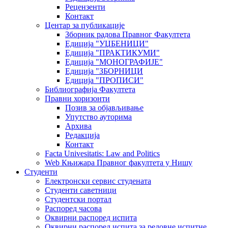
Рецензенти
Контакт
Центар за публикације
Зборник радова Правног Факултета
Едиција "УЏБЕНИЦИ"
Едиција "ПРАКТИКУМИ"
Едиција "МОНОГРАФИЈЕ"
Едиција "ЗБОРНИЦИ
Едиција "ПРОПИСИ"
Библиографија Факултета
Правни хоризонти
Позив за објављивање
Упутство ауторима
Архива
Редакција
Контакт
Facta Univesitatis: Law and Politics
Web Књижара Правног факултета у Нишу
Студенти
Електронски сервис студената
Студенти саветници
Студентски портал
Распоред часова
Оквирни распоред испита
Оквирни распоред испита за редовне испитне