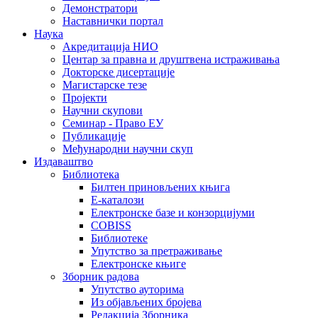
Демонстратори
Наставнички портал
Наука
Акредитација НИО
Центар за правна и друштвена истраживања
Докторске дисертације
Магистарске тезе
Пројекти
Научни скупови
Семинар - Право ЕУ
Публикације
Међународни научни скуп
Издаваштво
Библиотека
Билтен приновљених књига
Е-каталози
Електронске базе и конзорцијуми
COBISS
Библиотеке
Упутство за претраживање
Електронске књиге
Зборник радова
Упутство ауторима
Из објављених бројева
Редакција Зборника