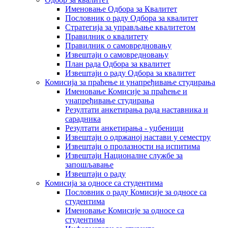
Именовање Одбора за Квалитет
Пословник о раду Одбора за квалитет
Стратегија за управљање квалитетом
Правилник о квалитету
Правилник о самовредновању
Извештаји о самовредновању
План рада Одбора за квалитет
Извештаји о раду Одбора за квалитет
Комисија за праћење и унапређивање студирања
Именовање Комисије за праћење и
унапређивање студирања
Резултати анкетирања рада наставника и
сарадника
Резултати анкетирања - уџбеници
Извештаји о одржаној настави у семестру
Извештаји о пролазности на испитима
Извештаји Националне службе за
запошљавање
Извештаји о раду
Комисија за односе са студентима
Пословник о раду Комисије за односе са
студентима
Именовање Комисије за односе са
студентима