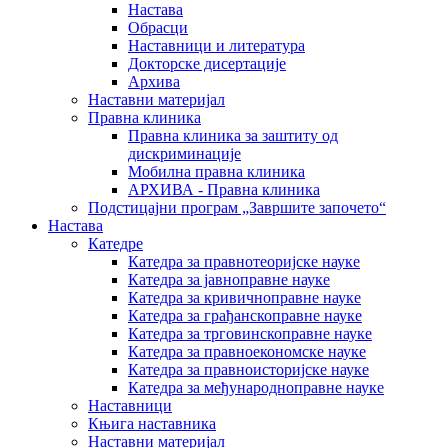
Настава
Обрасци
Наставници и литература
Докторске дисертације
Архива
Наставни материјал
Правна клиника
Правна клиника за заштиту од
дискриминације
Мобилна правна клиника
АРХИВА - Правна клиника
Подстицајни програм „Завршите започето“
Настава
Катедре
Катедра за правнотеоријске науке
Катедра за јавноправне науке
Катедра за кривичноправне науке
Катедра за грађанскоправне науке
Катедра за трговинскоправне науке
Катедра за правноекономске науке
Катедра за правноисторијске науке
Катедра за међународноправне науке
Наставници
Књига наставника
Наставни материјал