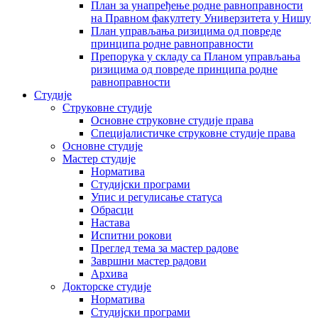
План за унапређење родне равноправности
на Правном факултету Универзитета у Нишу
План управљања ризицима од повреде
принципа родне равноправности
Препорука у складу са Планом управљања
ризицима од повреде принципа родне
равноправности
Студије
Струковне студије
Основне струковне студије права
Специјалистичке струковне студије права
Основне студије
Мастер студије
Норматива
Студијски програми
Упис и регулисање статуса
Обрасци
Настава
Испитни рокови
Преглед тема за мастер радове
Завршни мастер радови
Архива
Докторске студије
Норматива
Студијски програми