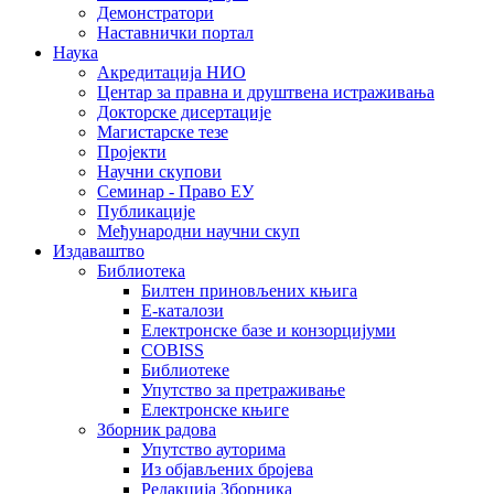
Демонстратори
Наставнички портал
Наука
Акредитација НИО
Центар за правна и друштвена истраживања
Докторске дисертације
Магистарске тезе
Пројекти
Научни скупови
Семинар - Право ЕУ
Публикације
Међународни научни скуп
Издаваштво
Библиотека
Билтен приновљених књига
Е-каталози
Електронске базе и конзорцијуми
COBISS
Библиотеке
Упутство за претраживање
Електронске књиге
Зборник радова
Упутство ауторима
Из објављених бројева
Редакција Зборника