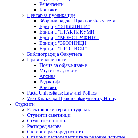
Рецензенти
Контакт
Центар за публикације
Зборник радова Правног Факултета
Едиција "УЏБЕНИЦИ"
Едиција "ПРАКТИКУМИ"
Едиција "МОНОГРАФИЈЕ"
Едиција "ЗБОРНИЦИ
Едиција "ПРОПИСИ"
Библиографија Факултета
Правни хоризонти
Позив за објављивање
Упутство ауторима
Архива
Редакција
Контакт
Facta Univesitatis: Law and Politics
Web Књижара Правног факултета у Нишу
Студенти
Електронски сервис студената
Студенти саветници
Студентски портал
Распоред часова
Оквирни распоред испита
Оквирни распоред испита за редовне испитне