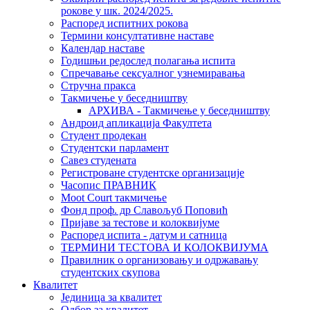
рокове у шк. 2024/2025.
Распоред испитних рокова
Термини консултативне наставе
Календар наставе
Годишњи редослед полагања испита
Спречавање сексуалног узнемиравања
Стручна пракса
Такмичење у беседништву
АРХИВА - Такмичење у беседништву
Андроид апликација Факултета
Студент продекан
Студентски парламент
Савез студената
Регистроване студентске организације
Часопис ПРАВНИК
Moot Court такмичење
Фонд проф. др Славољуб Поповић
Пријаве за тестове и колоквијуме
Распоред испита - датум и сатница
ТЕРМИНИ ТЕСТОВА И КОЛОКВИЈУМА
Правилник о организовању и одржавању
студентских скупова
Квалитет
Јединица за квалитет
Одбор за квалитет