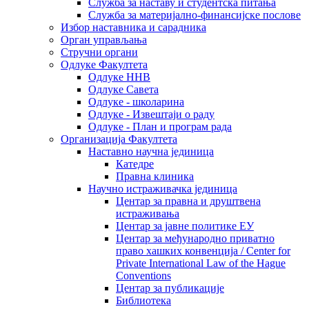
Служба за наставу и студентска питања
Служба за материјално-финансијске послове
Избор наставника и сарадника
Oрган управљања
Стручни органи
Одлуке Факултета
Одлуке ННВ
Одлуке Савета
Одлуке - школарина
Одлуке - Извештаји о раду
Одлуке - План и програм рада
Организација Факултета
Наставно научна јединица
Катедре
Правна клиника
Научно истраживачка јединица
Центар за правна и друштвена
истраживања
Центар за јавне политике ЕУ
Центар за међународно приватно
право хашких конвенција / Center for
Private International Law of the Hague
Conventions
Центар за публикације
Библиотека