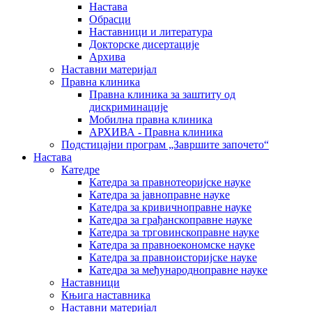
Настава
Обрасци
Наставници и литература
Докторске дисертације
Архива
Наставни материјал
Правна клиника
Правна клиника за заштиту од
дискриминације
Мобилна правна клиника
АРХИВА - Правна клиника
Подстицајни програм „Завршите започето“
Настава
Катедре
Катедра за правнотеоријске науке
Катедра за јавноправне науке
Катедра за кривичноправне науке
Катедра за грађанскоправне науке
Катедра за трговинскоправне науке
Катедра за правноекономске науке
Катедра за правноисторијске науке
Катедра за међународноправне науке
Наставници
Књига наставника
Наставни материјал