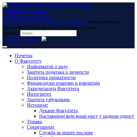
Универзитет у Нишу
ПРАВНИ ФАКУЛТЕТ
Правни факултет Универзитета у Нишу
Званична интернет
презентација Правног факултета Универзитета у Нишу
тражи...
ћирилица
latinica
Почетна
О Факултету
Информатор о раду
Заштита података о личности
Политика приватности
Финансијски планови и извештаји
Акредитација Факултета
Интегритет
Заштита узбуњивача
Историјат
Декани Факултета
Наставници који више нису у радном односу
Управа
Секретаријат
Служба за опште послове