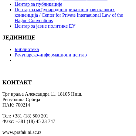
Центар за публикације
Центар за међународно приватно право хашких
конвенција / Center for Private International Law of the
Hague Conventions
Центар за јавне политике ЕУ
ЈЕДИНИЦЕ
Библиотека
Рачунарско-информациони центар
КОНТАКТ
Трг краља Александра 11, 18105 Ниш,
Република Србија
ПАК: 700214
Тел: +381 (18) 500 201
Факс: +381 (18) 45 23 747
www.prafak.ni.ac.rs