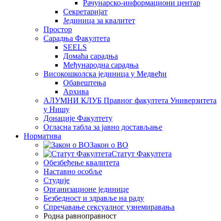
Рачунарско-информациони центар
Секретаријат
Јединица за квалитет
Простор
Сарадња Факултета
SEELS
Домаћа сарадња
Међународна сарадња
Високошколска јединица у Медвеђи
Обавештења
Архива
АЛУМНИ КЛУБ Правног факултета Универзитета
у Нишу
Донације Факултету
Огласна табла за јавно достављање
Норматива
Закон о ВО
Статут Факултета
Обезбеђење квалитета
Наставно особље
Студије
Организационе јединице
Безбедност и здравље на раду
Спречавање сексуалног узнемиравања
Родна равноправност