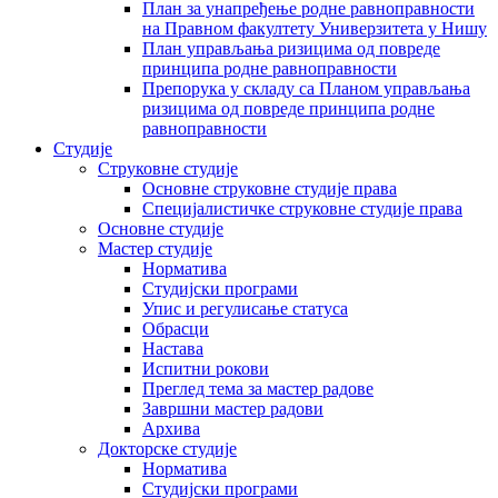
План за унапређење родне равноправности
на Правном факултету Универзитета у Нишу
План управљања ризицима од повреде
принципа родне равноправности
Препорука у складу са Планом управљања
ризицима од повреде принципа родне
равноправности
Студије
Струковне студије
Основне струковне студије права
Специјалистичке струковне студије права
Основне студије
Мастер студије
Норматива
Студијски програми
Упис и регулисање статуса
Обрасци
Настава
Испитни рокови
Преглед тема за мастер радове
Завршни мастер радови
Архива
Докторске студије
Норматива
Студијски програми