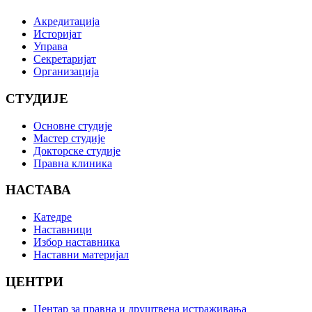
Акредитација
Историјат
Управа
Секретаријат
Организација
СТУДИЈЕ
Основне студије
Мастер студије
Докторске студије
Правна клиника
НАСТАВА
Катедре
Наставници
Избор наставника
Наставни материјал
ЦЕНТРИ
Центар за правна и друштвена истраживања