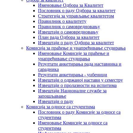
Именовање Одбора за Квалитет
Пословник о раду Одбора за квалитет
Стратегија за управљање квалитетом
Правилник о квалитету
Правилник о самовредновању
Извештаји о самовредновању
План рада Одбора за квалитет
Извештаји о раду Одбора за квалитет
Комисија за праћење и унапређивање студирања
Именовање Комисије за праћење и
унапређивање студирања
Резултати анкетирања рада наставника и
сарадника
Резултати анкетирања - уџбеници
Извештаји о одржаној настави у семестру
Извештаји о пролазности на испитима
Извештаји Националне службе за
запошљавање
Извештаји о раду
Комисија за односе са студентима
Пословник о раду Комисије за односе са
студентима
Именовање Комисије за односе са
студентима