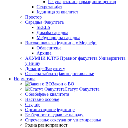
Рачунарско-информациони центар
Секретаријат
Јединица за квалитет
Простор
Сарадња Факултета
SEELS
Домаћа сарадња
Међународна сарадња
Високошколска јединица у Медвеђи
Обавештења
Архива
АЛУМНИ КЛУБ Правног факултета Универзитета
у Нишу
Донације Факултету
Огласна табла за јавно достављање
Норматива
Закон о ВО
Статут Факултета
Обезбеђење квалитета
Наставно особље
Студије
Организационе јединице
Безбедност и здравље на раду
Спречавање сексуалног узнемиравања
Родна равноправност