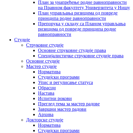
План за унапређење родне равноправности
на Правном факултету Универзитета у Нишу
План управљања ризицима од повреде
принципа родне равноправности
Препорука у складу са Планом управљања
ризицима од повреде принципа родне
равноправности
Студије
Струковне студије
Основне струковне студије права
Специјалистичке струковне студије права
Основне студије
Мастер студије
Норматива
Студијски програми
Упис и регулисање статуса
Обрасци
Настава
Испитни рокови
Преглед тема за мастер радове
Завршни мастер радови
Архива
Докторске студије
Норматива
Студијски програми