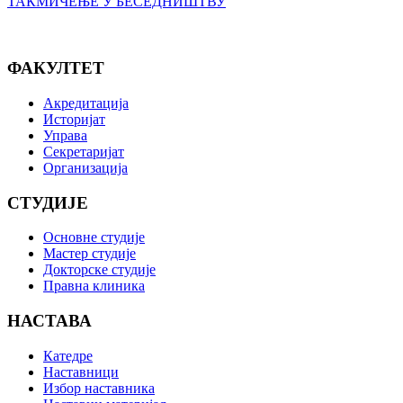
ТАКМИЧЕЊЕ У БЕСЕДНИШТВУ
ФАКУЛТЕТ
Акредитација
Историјат
Управа
Секретаријат
Организација
СТУДИЈЕ
Основне студије
Мастер студије
Докторске студије
Правна клиника
НАСТАВА
Катедре
Наставници
Избор наставника