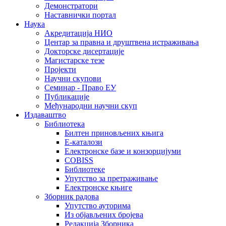
Демонстратори
Наставнички портал
Наука
Акредитација НИО
Центар за правна и друштвена истраживања
Докторске дисертације
Магистарске тезе
Пројекти
Научни скупови
Семинар - Право ЕУ
Публикације
Међународни научни скуп
Издаваштво
Библиотека
Билтен приновљених књига
Е-каталози
Електронске базе и конзорцијуми
COBISS
Библиотеке
Упутство за претраживање
Електронске књиге
Зборник радова
Упутство ауторима
Из објављених бројева
Редакција Зборника