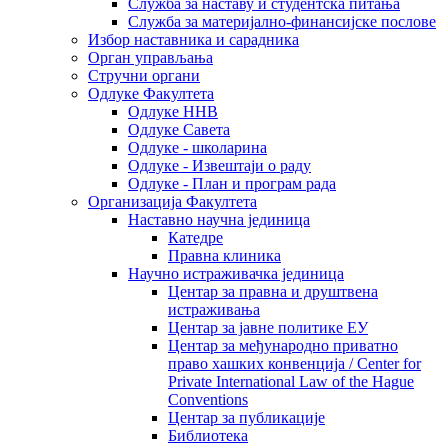
Служба за наставу и студентска питања
Служба за материјално-финансијске послове
Избор наставника и сарадника
Oрган управљања
Стручни органи
Одлуке Факултета
Одлуке ННВ
Одлуке Савета
Одлуке - школарина
Одлуке - Извештаји о раду
Одлуке - План и програм рада
Организација Факултета
Наставно научна јединица
Катедре
Правна клиника
Научно истраживачка јединица
Центар за правна и друштвена
истраживања
Центар за јавне политике ЕУ
Центар за међународно приватно
право хашких конвенција / Center for
Private International Law of the Hague
Conventions
Центар за публикације
Библиотека