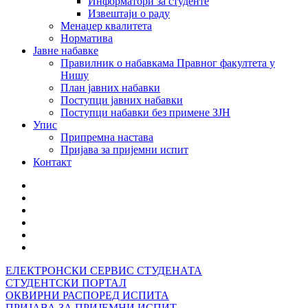
Информатори за студенте
Извештаји о раду
Менаџер квалитета
Норматива
Јавне набавке
Правилник о набавкама Правног факултета у
Нишу
План јавних набавки
Поступци јавних набавки
Поступци набавки без примене ЗЈН
Упис
Припремна настава
Пријава за пријемни испит
Контакт
ЕЛЕКТРОНСКИ СЕРВИС СТУДЕНАТА
СТУДЕНТСКИ ПОРТАЛ
ОКВИРНИ РАСПОРЕД ИСПИТА
ПРИЈАВА ЗА ПРИЈЕМНИ ИСПИТ