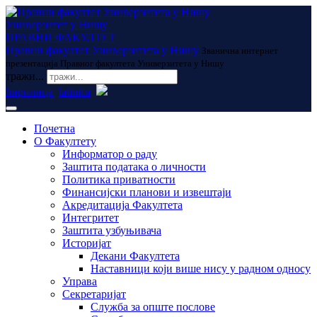
Универзитет у Нишу
ПРАВНИ ФАКУЛТЕТ
Правни факултет Универзитета у Нишу
Званична интернет
презентација Правног факултета Универзитета у Нишу
тражи...
ћирилица
latinica
Почетна
О Факултету
Информатор о раду
Заштита података о личности
Политика приватности
Финансијски планови и извештаји
Акредитација Факултета
Интегритет
Заштита узбуњивача
Историјат
Декани Факултета
Наставници који више нису у радном односу
Управа
Секретаријат
Служба за опште послове