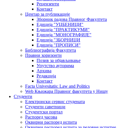
Рецензенти
Контакт
Центар за публикације
Зборник радова Правног Факултета
Едиција "УЏБЕНИЦИ"
Едиција "ПРАКТИКУМИ"
Едиција "МОНОГРАФИЈЕ"
Едиција "ЗБОРНИЦИ
Едиција "ПРОПИСИ"
Библиографија Факултета
Правни хоризонти
Позив за објављивање
Упутство ауторима
Архива
Редакција
Контакт
Facta Univesitatis: Law and Politics
Web Књижара Правног факултета у Нишу
Студенти
Електронски сервис студената
Студенти саветници
Студентски портал
Распоред часова
Оквирни распоред испита
Оквирни распоред испита за редовне испитне