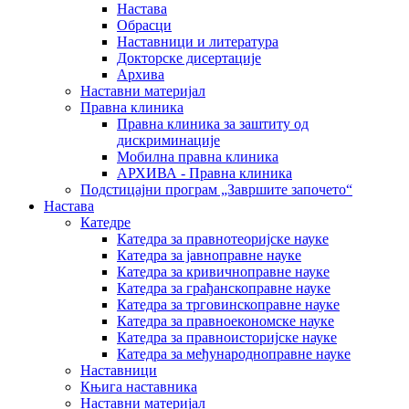
Настава
Обрасци
Наставници и литература
Докторске дисертације
Архива
Наставни материјал
Правна клиника
Правна клиника за заштиту од
дискриминације
Мобилна правна клиника
АРХИВА - Правна клиника
Подстицајни програм „Завршите започето“
Настава
Катедре
Катедра за правнотеоријске науке
Катедра за јавноправне науке
Катедра за кривичноправне науке
Катедра за грађанскоправне науке
Катедра за трговинскоправне науке
Катедра за правноекономске науке
Катедра за правноисторијске науке
Катедра за међународноправне науке
Наставници
Књига наставника
Наставни материјал