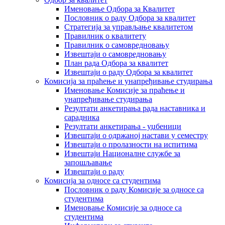
Именовање Одбора за Квалитет
Пословник о раду Одбора за квалитет
Стратегија за управљање квалитетом
Правилник о квалитету
Правилник о самовредновању
Извештаји о самовредновању
План рада Одбора за квалитет
Извештаји о раду Одбора за квалитет
Комисија за праћење и унапређивање студирања
Именовање Комисије за праћење и
унапређивање студирања
Резултати анкетирања рада наставника и
сарадника
Резултати анкетирања - уџбеници
Извештаји о одржаној настави у семестру
Извештаји о пролазности на испитима
Извештаји Националне службе за
запошљавање
Извештаји о раду
Комисија за односе са студентима
Пословник о раду Комисије за односе са
студентима
Именовање Комисије за односе са
студентима