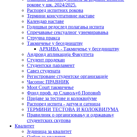
рокове у шк. 2024/2025.
Распоред испитних рокова
Термини консултативне наставе
Календар наставе
Годишњи редослед полагања испита
Спречавање сексуалног узнемиравања
Стручна пракса
Такмичење у беседништву
АРХИВА - Такмичење у беседништву
Андроид апликација Факултета
Студент продекан
Студентски парламент
Савез студената
Регистроване студентске организације
Часопис ПРАВНИК
Moot Court такмичење
Фонд проф. др Славољуб Поповић
Пријаве за тестове и колоквијуме
Распоред испита - датум и сатница
ТЕРМИНИ ТЕСТОВА И КОЛОКВИЈУМА
Правилник о организовању и одржавању
студентских скупова
Квалитет
Јединица за квалитет
Одбор за квалитет