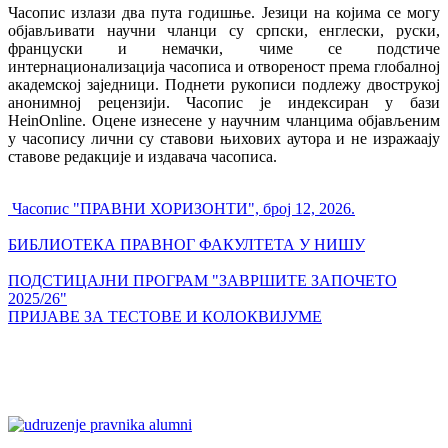
Часопис излази два пута годишње. Језици на којима се могу
објављивати научни чланци су српски, енглески, руски,
француски и немачки, чиме се подстиче
интернационализација часописа и отвореност према глобалној
академској заједници. Поднети рукописи подлежу двострукој
анонимној рецензији. Часопис је индексиран у бази
HeinOnline. Оцене изнесене у научним чланцима објављеним
у часопису лични су ставови њихових аутора и не изражаају
ставове редакције и издавача часописа.
Часопис "ПРАВНИ ХОРИЗОНТИ", број 12, 2026.
БИБЛИОТЕКА ПРАВНОГ ФАКУЛТЕТА У НИШУ
ПОДСТИЦАЈНИ ПРОГРАМ "ЗАВРШИТЕ ЗАПОЧЕТО
2025/26"
ПРИЈАВЕ ЗА ТЕСТОВЕ И КОЛОКВИЈУМЕ