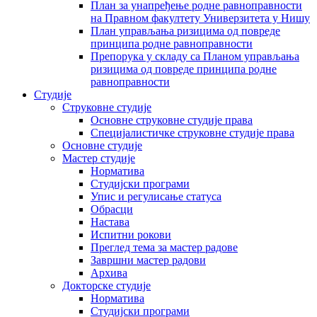
План за унапређење родне равноправности
на Правном факултету Универзитета у Нишу
План управљања ризицима од повреде
принципа родне равноправности
Препорука у складу са Планом управљања
ризицима од повреде принципа родне
равноправности
Студије
Струковне студије
Основне струковне студије права
Специјалистичке струковне студије права
Основне студије
Мастер студије
Норматива
Студијски програми
Упис и регулисање статуса
Обрасци
Настава
Испитни рокови
Преглед тема за мастер радове
Завршни мастер радови
Архива
Докторске студије
Норматива
Студијски програми