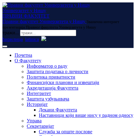
Универзитет у Нишу
ПРАВНИ ФАКУЛТЕТ
Правни факултет Универзитета у Нишу
Званична интернет
презентација Правног факултета Универзитета у Нишу
тражи...
ћирилица
latinica
Почетна
О Факултету
Информатор о раду
Заштита података о личности
Политика приватности
Финансијски планови и извештаји
Акредитација Факултета
Интегритет
Заштита узбуњивача
Историјат
Декани Факултета
Наставници који више нису у радном односу
Управа
Секретаријат
Служба за опште послове