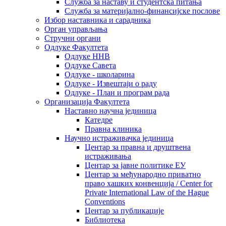
Служба за наставу и студентска питања
Служба за материјално-финансијске послове
Избор наставника и сарадника
Oрган управљања
Стручни органи
Одлуке Факултета
Одлуке ННВ
Одлуке Савета
Одлуке - школарина
Одлуке - Извештаји о раду
Одлуке - План и програм рада
Организација Факултета
Наставно научна јединица
Катедре
Правна клиника
Научно истраживачка јединица
Центар за правна и друштвена
истраживања
Центар за јавне политике ЕУ
Центар за међународно приватно
право хашких конвенција / Center for
Private International Law of the Hague
Conventions
Центар за публикације
Библиотека