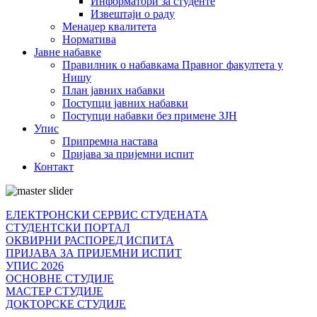
Информатори за студенте
Извештаји о раду
Менаџер квалитета
Норматива
Јавне набавке
Правилник о набавкама Правног факултета у
Нишу
План јавних набавки
Поступци јавних набавки
Поступци набавки без примене ЗЈН
Упис
Припремна настава
Пријава за пријемни испит
Контакт
ЕЛЕКТРОНСКИ СЕРВИС СТУДЕНАТА
СТУДЕНТСКИ ПОРТАЛ
ОКВИРНИ РАСПОРЕД ИСПИТА
ПРИЈАВА ЗА ПРИЈЕМНИ ИСПИТ
УПИС 2026
ОСНОВНЕ СТУДИЈЕ
МАСТЕР СТУДИЈЕ
ДОКТОРСКЕ СТУДИЈЕ