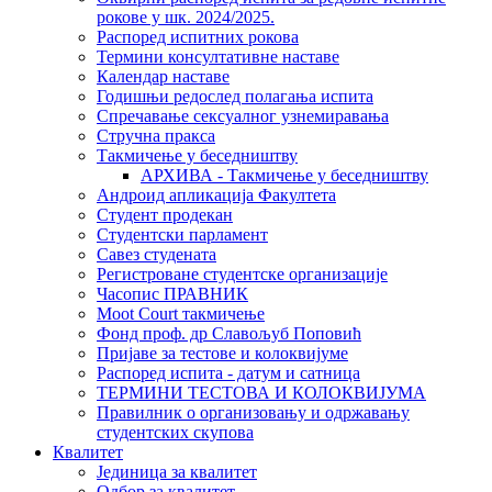
рокове у шк. 2024/2025.
Распоред испитних рокова
Термини консултативне наставе
Календар наставе
Годишњи редослед полагања испита
Спречавање сексуалног узнемиравања
Стручна пракса
Такмичење у беседништву
АРХИВА - Такмичење у беседништву
Андроид апликација Факултета
Студент продекан
Студентски парламент
Савез студената
Регистроване студентске организације
Часопис ПРАВНИК
Moot Court такмичење
Фонд проф. др Славољуб Поповић
Пријаве за тестове и колоквијуме
Распоред испита - датум и сатница
ТЕРМИНИ ТЕСТОВА И КОЛОКВИЈУМА
Правилник о организовању и одржавању
студентских скупова
Квалитет
Јединица за квалитет
Одбор за квалитет