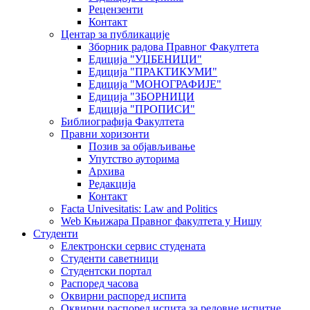
Рецензенти
Контакт
Центар за публикације
Зборник радова Правног Факултета
Едиција "УЏБЕНИЦИ"
Едиција "ПРАКТИКУМИ"
Едиција "МОНОГРАФИЈЕ"
Едиција "ЗБОРНИЦИ
Едиција "ПРОПИСИ"
Библиографија Факултета
Правни хоризонти
Позив за објављивање
Упутство ауторима
Архива
Редакција
Контакт
Facta Univesitatis: Law and Politics
Web Књижара Правног факултета у Нишу
Студенти
Електронски сервис студената
Студенти саветници
Студентски портал
Распоред часова
Оквирни распоред испита
Оквирни распоред испита за редовне испитне