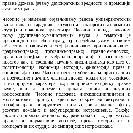
правне државе, јачању демократских вредности и промоцији
људских права.
Часопис је намењен објављивању радова универзитетских
наставника и сарадника, студената докторских академских
студија и правника практичара. Часопис припада научном
пољу друштвено-хуманистичких наука, а тематски је
превасходно посвећен праву, тј. следећим ужим правним
областима: правно-теоријској, јавноправној, кривичноправној,
грађанскоправној, трговинскоправној, правно-економској,
правно-историјској и међународноправној. У часопису се
простор даје и сродним научним дисциплинама као што су
политикологија, економија, историја, филозофија права и
социологија права. Часопис негује публиковање оригиналних
и прегледних научних чланака високог квалитета, теоријског
и емпиријског карактера, који доприносе напретку правне
науке, као и полемика, приказа књига и научних
конференција. Часопис подржава интердисциплинарни и
компаративни приступ, критичке осврте на актуелна и
значајна правна и друштвена питања, као и чланке који су
резултат домаћих и међународних истраживања. Такође,
часопис прихвата методолошку разноликост – од догматско-
правне и нормативне анализе, преко историјских и
компаративних студија, до емпиријских истраживања.