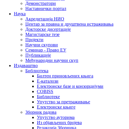
Демонстратори
Наставнички портал
Наука
Акредитација НИО
Центар за правна и друштвена истраживања
Докторске дисертације
Магистарске тезе
Пројекти
Научни скупови
Семинар - Право ЕУ
Публикације
Међународни научни скуп
Издаваштво
Библиотека
Билтен приновљених књига
Е-каталози
Електронске базе и конзорцијуми
COBISS
Библиотеке
Упутство за претраживање
Електронске књиге
Зборник радова
Упутство ауторима
Из објављених бројева
Редакција Зборника