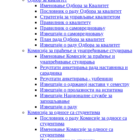
Именовање Одбора за Квалитет
Пословник о раду Одбора за квалитет
Стратегија за управљање квалитетом
Правилник о квалитету
Правилник о самовредновању
Извештаји о самовредновању
План рада Одбора за квалитет
Извештаји о раду Одбора за квалитет
Комисија за праћење и унапређивање студирања
Именовање Комисије за праћење и
унапређивање студирања
Резултати анкетирања рада наставника и
сарадника
Резултати анкетирања - уџбеници
Извештаји о одржаној настави у семестру
Извештаји о пролазности на испитима
Извештаји Националне службе за
запошљавање
Извештаји о раду
Комисија за односе са студентима
Пословник о раду Комисије за односе са
студентима
Именовање Комисије за односе са
студентима