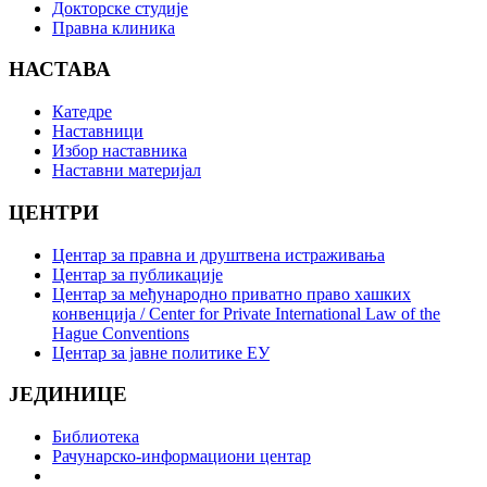
Докторске студије
Правна клиника
НАСТАВА
Катедре
Наставници
Избор наставника
Наставни материјал
ЦЕНТРИ
Центар за правна и друштвена истраживања
Центар за публикације
Центар за међународно приватно право хашких
конвенција / Center for Private International Law of the
Hague Conventions
Центар за јавне политике ЕУ
ЈЕДИНИЦЕ
Библиотека
Рачунарско-информациони центар