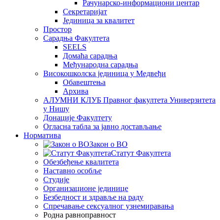
Рачунарско-информациони центар
Секретаријат
Јединица за квалитет
Простор
Сарадња Факултета
SEELS
Домаћа сарадња
Међународна сарадња
Високошколска јединица у Медвеђи
Обавештења
Архива
АЛУМНИ КЛУБ Правног факултета Универзитета
у Нишу
Донације Факултету
Огласна табла за јавно достављање
Норматива
Закон о ВО
Статут Факултета
Обезбеђење квалитета
Наставно особље
Студије
Организационе јединице
Безбедност и здравље на раду
Спречавање сексуалног узнемиравања
Родна равноправност