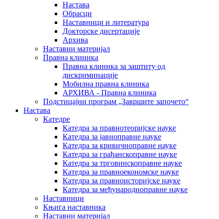
Настава
Обрасци
Наставници и литература
Докторске дисертације
Архива
Наставни материјал
Правна клиника
Правна клиника за заштиту од
дискриминације
Мобилна правна клиника
АРХИВА - Правна клиника
Подстицајни програм „Завршите започето“
Настава
Катедре
Катедра за правнотеоријске науке
Катедра за јавноправне науке
Катедра за кривичноправне науке
Катедра за грађанскоправне науке
Катедра за трговинскоправне науке
Катедра за правноекономске науке
Катедра за правноисторијске науке
Катедра за међународноправне науке
Наставници
Књига наставника
Наставни материјал