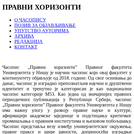
ПРАВНИ ХОРИЗОНТИ
О ЧАСОПИСУ
ПОЗИВ ЗА ОБЈАВЉИВАЊЕ
УПУТСТВО АУТОРИМА
АРХИВА
РЕДАКЦИЈА
КОНТАКТ
Часопис „Правни хоризонти” Правног факултета
Универзитета у Нишу је научни часопис који овај факултет у
континуитету објављује од 2018. године. Од свог оснивања до
данас, часопис је изградио препознатљив научни и друштвени
идентитет и тренутно је категорисан је као национални
часопис категорије М53. Као једна од значајнијих правних
периодичних публикација у Републици Србији, часопис
„Правни хоризонти” Правног факултета Универзитета у Нишу
има важну улогу у развоју правне науке и културе,
афирмацији академске заједнице и подстицању критичког
промишљања о правним институтима и њиховом побољшању.
Часопис представља везу између универзитетског окружења,
правне праксе и шире јавности, доприносећи изградњи