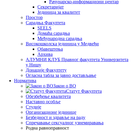
Рачунарско-информациони центар
Секретаријат
Јединица за квалитет
Простор
Сарадња Факултета
SEELS
Домаћа сарадња
Међународна сарадња
Високошколска јединица у Медвеђи
Обавештења
Архива
АЛУМНИ КЛУБ Правног факултета Универзитета
у Нишу
Донације Факултету
Огласна табла за јавно достављање
Норматива
Закон о ВО
Статут Факултета
Обезбеђење квалитета
Наставно особље
Студије
Организационе јединице
Безбедност и здравље на раду
Спречавање сексуалног узнемиравања
Родна равноправност