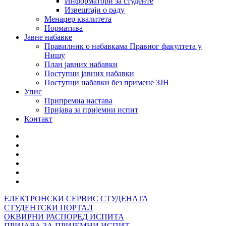
Информатори за студенте
Извештаји о раду
Менаџер квалитета
Норматива
Јавне набавке
Правилник о набавкама Правног факултета у
Нишу
План јавних набавки
Поступци јавних набавки
Поступци набавки без примене ЗЈН
Упис
Припремна настава
Пријава за пријемни испит
Контакт
ЕЛЕКТРОНСКИ СЕРВИС СТУДЕНАТА
СТУДЕНТСКИ ПОРТАЛ
ОКВИРНИ РАСПОРЕД ИСПИТА
ПРИЈАВА ЗА ПРИЈЕМНИ ИСПИТ