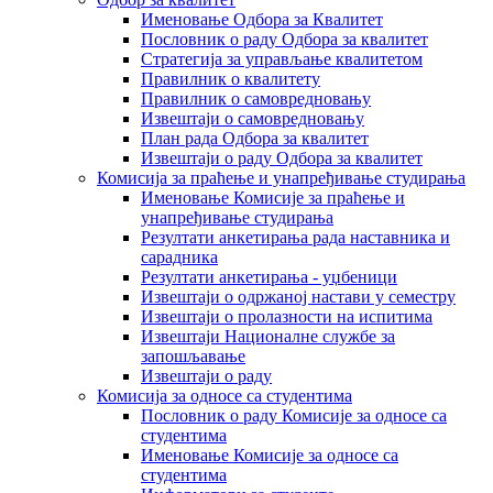
Именовање Одбора за Квалитет
Пословник о раду Одбора за квалитет
Стратегија за управљање квалитетом
Правилник о квалитету
Правилник о самовредновању
Извештаји о самовредновању
План рада Одбора за квалитет
Извештаји о раду Одбора за квалитет
Комисија за праћење и унапређивање студирања
Именовање Комисије за праћење и
унапређивање студирања
Резултати анкетирања рада наставника и
сарадника
Резултати анкетирања - уџбеници
Извештаји о одржаној настави у семестру
Извештаји о пролазности на испитима
Извештаји Националне службе за
запошљавање
Извештаји о раду
Комисија за односе са студентима
Пословник о раду Комисије за односе са
студентима
Именовање Комисије за односе са
студентима