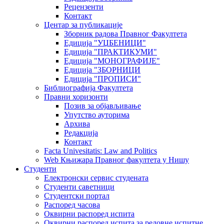
Рецензенти
Контакт
Центар за публикације
Зборник радова Правног Факултета
Едиција "УЏБЕНИЦИ"
Едиција "ПРАКТИКУМИ"
Едиција "МОНОГРАФИЈЕ"
Едиција "ЗБОРНИЦИ
Едиција "ПРОПИСИ"
Библиографија Факултета
Правни хоризонти
Позив за објављивање
Упутство ауторима
Архива
Редакција
Контакт
Facta Univesitatis: Law and Politics
Web Књижара Правног факултета у Нишу
Студенти
Електронски сервис студената
Студенти саветници
Студентски портал
Распоред часова
Оквирни распоред испита
Оквирни распоред испита за редовне испитне