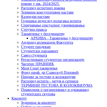
рокове у шк. 2024/2025.
Распоред испитних рокова
Термини консултативне наставе
Календар наставе
Годишњи редослед полагања испита
Спречавање сексуалног узнемиравања
Стручна пракса
Такмичење у беседништву
АРХИВА - Такмичење у беседништву
Андроид апликација Факултета
Студент продекан
Студентски парламент
Савез студената
Регистроване студентске организације
Часопис ПРАВНИК
Moot Court такмичење
Фонд проф. др Славољуб Поповић
Пријаве за тестове и колоквијуме
Распоред испита - датум и сатница
ТЕРМИНИ ТЕСТОВА И КОЛОКВИЈУМА
Правилник о организовању и одржавању
студентских скупова
Квалитет
Јединица за квалитет
Одбор за квалитет