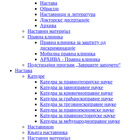
Настава
Обрасци
Наставници и литература
Докторске дисертације
Архива
Наставни материјал
Правна клиника
Правна клиника за заштиту од
дискриминације
Мобилна правна клиника
АРХИВА - Правна клиника
Подстицајни програм „Завршите започето“
Настава
Катедре
Катедра за правнотеоријске науке
Катедра за јавноправне науке
Катедра за кривичноправне науке
Катедра за грађанскоправне науке
Катедра за трговинскоправне науке
Катедра за правноекономске науке
Катедра за правноисторијске науке
Катедра за међународноправне науке
Наставници
Књига наставника
Наставни материјал