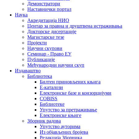
Демонстратори
Наставнички портал
Наука
Акредитација НИО
Центар за правна и друштвена истраживања
Докторске дисертације
Магистарске тезе
Пројекти
Научни скупови
Семинар - Право ЕУ
Публикације
Међународни научни скуп
Издаваштво
Библиотека
Билтен приновљених књига
Е-каталози
Електронске базе и конзорцијуми
COBISS
Библиотеке
Упутство за претраживање
Електронске књиге
Зборник радова
Упутство ауторима
Из објављених бројева
Редакција Зборника