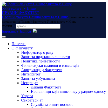
Универзитет у Нишу
ПРАВНИ ФАКУЛТЕТ
Правни факултет Универзитета у Нишу
Званична интернет
презентација Правног факултета Универзитета у Нишу
тражи...
ћирилица
latinica
Почетна
О Факултету
Информатор о раду
Заштита података о личности
Политика приватности
Финансијски планови и извештаји
Акредитација Факултета
Интегритет
Заштита узбуњивача
Историјат
Декани Факултета
Наставници који више нису у радном односу
Управа
Секретаријат
Служба за опште послове