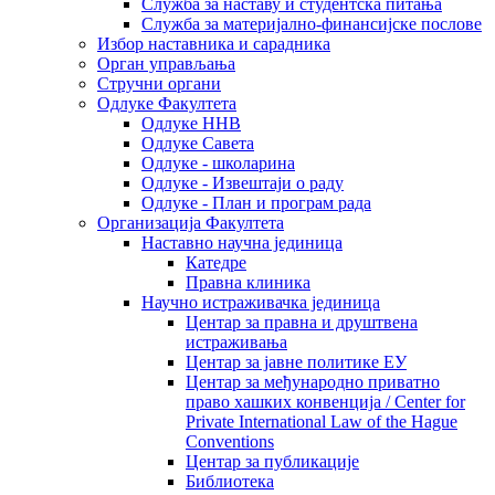
Служба за наставу и студентска питања
Служба за материјално-финансијске послове
Избор наставника и сарадника
Oрган управљања
Стручни органи
Одлуке Факултета
Одлуке ННВ
Одлуке Савета
Одлуке - школарина
Одлуке - Извештаји о раду
Одлуке - План и програм рада
Организација Факултета
Наставно научна јединица
Катедре
Правна клиника
Научно истраживачка јединица
Центар за правна и друштвена
истраживања
Центар за јавне политике ЕУ
Центар за међународно приватно
право хашких конвенција / Center for
Private International Law of the Hague
Conventions
Центар за публикације
Библиотека