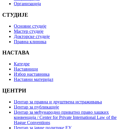
Организација
СТУДИЈЕ
Основне студије
Мастер студије
Докторске студије
Правна клиника
НАСТАВА
Катедре
Наставници
Избор наставника
Наставни материјал
ЦЕНТРИ
Центар за правна и друштвена истраживања
Центар за публикације
Центар за међународно приватно право хашких
конвенција / Center for Private International Law of the
Hague Conventions
Центар за јавне политике ЕУ