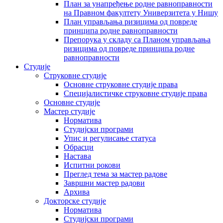
План за унапређење родне равноправности
на Правном факултету Универзитета у Нишу
План управљања ризицима од повреде
принципа родне равноправности
Препорука у складу са Планом управљања
ризицима од повреде принципа родне
равноправности
Студије
Струковне студије
Основне струковне студије права
Специјалистичке струковне студије права
Основне студије
Мастер студије
Норматива
Студијски програми
Упис и регулисање статуса
Обрасци
Настава
Испитни рокови
Преглед тема за мастер радове
Завршни мастер радови
Архива
Докторске студије
Норматива
Студијски програми