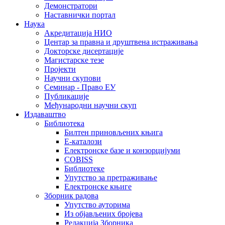
Демонстратори
Наставнички портал
Наука
Акредитација НИО
Центар за правна и друштвена истраживања
Докторске дисертације
Магистарске тезе
Пројекти
Научни скупови
Семинар - Право ЕУ
Публикације
Међународни научни скуп
Издаваштво
Библиотека
Билтен приновљених књига
Е-каталози
Електронске базе и конзорцијуми
COBISS
Библиотеке
Упутство за претраживање
Електронске књиге
Зборник радова
Упутство ауторима
Из објављених бројева
Редакција Зборника