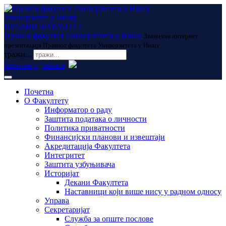
Универзитет у Нишу
ПРАВНИ ФАКУЛТЕТ
Правни факултет Универзитета у Нишу
Званична интернет
презентација Правног факултета Универзитета у Нишу
тражи...
ћирилица
latinica
Почетна
О Факултету
Информатор о раду
Заштита података о личности
Политика приватности
Финансијски планови и извештаји
Акредитација Факултета
Интегритет
Заштита узбуњивача
Историјат
Декани Факултета
Наставници који више нису у радном односу
Управа
Секретаријат
Служба за опште послове