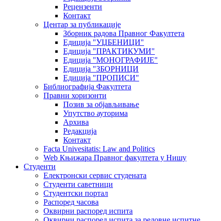
Рецензенти
Контакт
Центар за публикације
Зборник радова Правног Факултета
Едиција "УЏБЕНИЦИ"
Едиција "ПРАКТИКУМИ"
Едиција "МОНОГРАФИЈЕ"
Едиција "ЗБОРНИЦИ
Едиција "ПРОПИСИ"
Библиографија Факултета
Правни хоризонти
Позив за објављивање
Упутство ауторима
Архива
Редакција
Контакт
Facta Univesitatis: Law and Politics
Web Књижара Правног факултета у Нишу
Студенти
Електронски сервис студената
Студенти саветници
Студентски портал
Распоред часова
Оквирни распоред испита
Оквирни распоред испита за редовне испитне