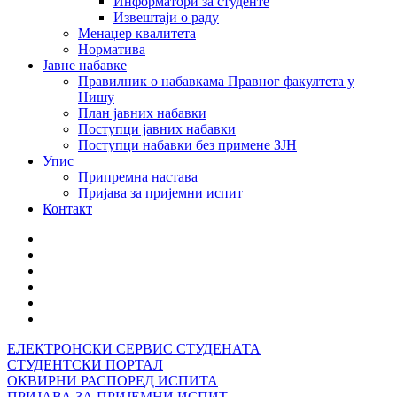
Информатори за студенте
Извештаји о раду
Менаџер квалитета
Норматива
Јавне набавке
Правилник о набавкама Правног факултета у
Нишу
План јавних набавки
Поступци јавних набавки
Поступци набавки без примене ЗЈН
Упис
Припремна настава
Пријава за пријемни испит
Контакт
ЕЛЕКТРОНСКИ СЕРВИС СТУДЕНАТА
СТУДЕНТСКИ ПОРТАЛ
ОКВИРНИ РАСПОРЕД ИСПИТА
ПРИЈАВА ЗА ПРИЈЕМНИ ИСПИТ