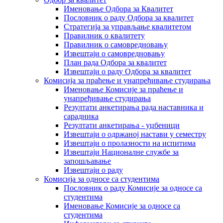
Именовање Одбора за Квалитет
Пословник о раду Одбора за квалитет
Стратегија за управљање квалитетом
Правилник о квалитету
Правилник о самовредновању
Извештаји о самовредновању
План рада Одбора за квалитет
Извештаји о раду Одбора за квалитет
Комисија за праћење и унапређивање студирања
Именовање Комисије за праћење и
унапређивање студирања
Резултати анкетирања рада наставника и
сарадника
Резултати анкетирања - уџбеници
Извештаји о одржаној настави у семестру
Извештаји о пролазности на испитима
Извештаји Националне службе за
запошљавање
Извештаји о раду
Комисија за односе са студентима
Пословник о раду Комисије за односе са
студентима
Именовање Комисије за односе са
студентима