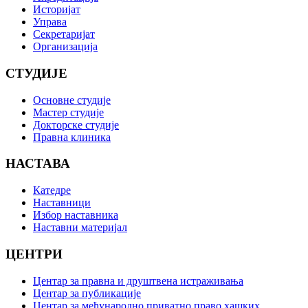
Историјат
Управа
Секретаријат
Организација
СТУДИЈЕ
Основне студије
Мастер студије
Докторске студије
Правна клиника
НАСТАВА
Катедре
Наставници
Избор наставника
Наставни материјал
ЦЕНТРИ
Центар за правна и друштвена истраживања
Центар за публикације
Центар за међународно приватно право хашких