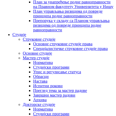
План за унапређење родне равноправности
на Правном факултету Универзитета у Нишу
План управљања ризицима од повреде
принципа родне равноправности
Препорука у складу са Планом управљања
ризицима од повреде принципа родне
равноправности
Студије
Струковне студије
Основне струковне студије права
Специјалистичке струковне студије права
Основне студије
Мастер студије
Норматива
Студијски програми
Упис и регулисање статуса
Обрасци
Настава
Испитни рокови
Преглед тема за мастер радове
Завршни мастер радови
Архива
Докторске студије
Норматива
Студијски програми