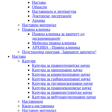
Настава
Обрасци
Наставници и литература
Докторске дисертације
Архива
Наставни материјал
Правна клиника
Правна клиника за заштиту од
дискриминације
Мобилна правна клиника
АРХИВА - Правна клиника
Подстицајни програм „Завршите започето“
Настава
Катедре
Катедра за правнотеоријске науке
Катедра за јавноправне науке
Катедра за кривичноправне науке
Катедра за грађанскоправне науке
Катедра за трговинскоправне науке
Катедра за правноекономске науке
Катедра за правноисторијске науке
Катедра за међународноправне науке
Наставници
Књига наставника
Наставни материјал