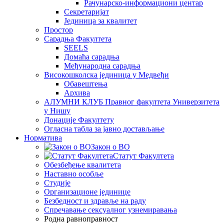
Рачунарско-информациони центар
Секретаријат
Јединица за квалитет
Простор
Сарадња Факултета
SEELS
Домаћа сарадња
Међународна сарадња
Високошколска јединица у Медвеђи
Обавештења
Архива
АЛУМНИ КЛУБ Правног факултета Универзитета
у Нишу
Донације Факултету
Огласна табла за јавно достављање
Норматива
Закон о ВО
Статут Факултета
Обезбеђење квалитета
Наставно особље
Студије
Организационе јединице
Безбедност и здравље на раду
Спречавање сексуалног узнемиравања
Родна равноправност