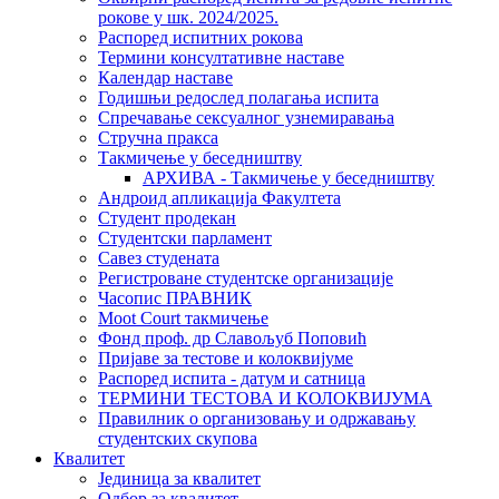
рокове у шк. 2024/2025.
Распоред испитних рокова
Термини консултативне наставе
Календар наставе
Годишњи редослед полагања испита
Спречавање сексуалног узнемиравања
Стручна пракса
Такмичење у беседништву
АРХИВА - Такмичење у беседништву
Андроид апликација Факултета
Студент продекан
Студентски парламент
Савез студената
Регистроване студентске организације
Часопис ПРАВНИК
Moot Court такмичење
Фонд проф. др Славољуб Поповић
Пријаве за тестове и колоквијуме
Распоред испита - датум и сатница
ТЕРМИНИ ТЕСТОВА И КОЛОКВИЈУМА
Правилник о организовању и одржавању
студентских скупова
Квалитет
Јединица за квалитет
Одбор за квалитет