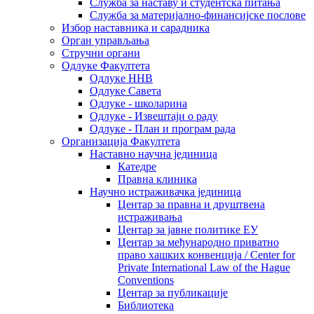
Служба за наставу и студентска питања
Служба за материјално-финансијске послове
Избор наставника и сарадника
Oрган управљања
Стручни органи
Одлуке Факултета
Одлуке ННВ
Одлуке Савета
Одлуке - школарина
Одлуке - Извештаји о раду
Одлуке - План и програм рада
Организација Факултета
Наставно научна јединица
Катедре
Правна клиника
Научно истраживачка јединица
Центар за правна и друштвена
истраживања
Центар за јавне политике ЕУ
Центар за међународно приватно
право хашких конвенција / Center for
Private International Law of the Hague
Conventions
Центар за публикације
Библиотека