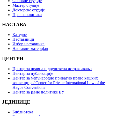
Основне студије
Мастер студије
Докторске студије
Правна клиника
НАСТАВА
Катедре
Наставници
Избор наставника
Наставни материјал
ЦЕНТРИ
Центар за правна и друштвена истраживања
Центар за публикације
Центар за међународно приватно право хашких
конвенција / Center for Private International Law of the
Hague Conventions
Центар за јавне политике ЕУ
ЈЕДИНИЦЕ
Библиотека