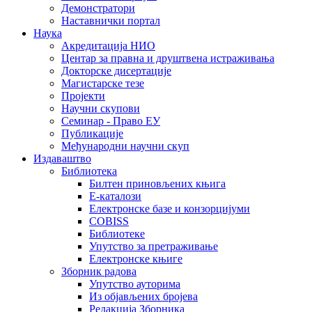
Демонстратори
Наставнички портал
Наука
Акредитација НИО
Центар за правна и друштвена истраживања
Докторске дисертације
Магистарске тезе
Пројекти
Научни скупови
Семинар - Право ЕУ
Публикације
Међународни научни скуп
Издаваштво
Библиотека
Билтен приновљених књига
Е-каталози
Електронске базе и конзорцијуми
COBISS
Библиотеке
Упутство за претраживање
Електронске књиге
Зборник радова
Упутство ауторима
Из објављених бројева
Редакција Зборника