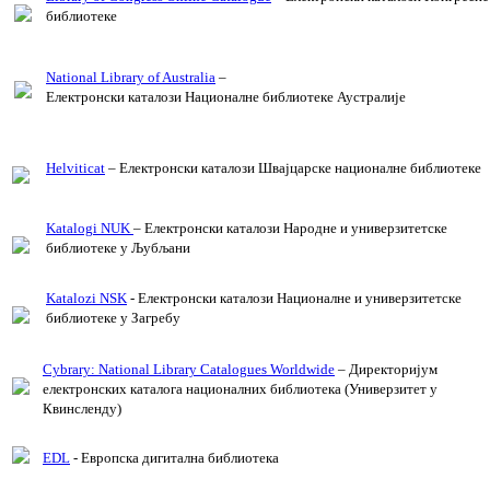
библиотеке
National Library of Australia
–
Електронски каталози Националне библиотеке Аустралије
Helviticat
– Електронски каталози Швајцарске националне библиотеке
Katalogi NUK
– Електронски каталози Народне и универзитетске
библиотеке у Љубљани
Katalozi NSK
-
Електронски каталози Националне и универзитетске
библиотеке у Загребу
Cybrary: National Library Catalogues Worldwide
– Директоријум
електронских каталога националних библиотека (Универзитет у
Квинсленду)
EDL
- Европска дигитална библиотека