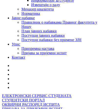
Информатори за студенте
Извештаји о раду
Менаџер квалитета
Норматива
Јавне набавке
Правилник о набавкама Правног факултета у
Нишу
План јавних набавки
Поступци јавних набавки
Поступци набавки без примене ЗЈН
Упис
Припремна настава
Пријава за пријемни испит
Контакт
ЕЛЕКТРОНСКИ СЕРВИС СТУДЕНАТА
СТУДЕНТСКИ ПОРТАЛ
ОКВИРНИ РАСПОРЕД ИСПИТА
ПРИЈАВА ЗА ПРИЈЕМНИ ИСПИТ