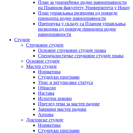
План за унапређење родне равноправности
на Правном факултету Универзитета у Нишу
План управљања ризицима од повреде
принципа родне равноправности
Препорука у складу са Планом управљања
ризицима од повреде принципа родне
равноправности
Студије
Струковне студије
Основне струковне студије права
Специјалистичке струковне студије права
Основне студије
Мастер студије
Норматива
Студијски програми
Упис и регулисање статуса
Обрасци
Настава
Испитни рокови
Преглед тема за мастер радове
Завршни мастер радови
Архива
Докторске студије
Норматива
Студијски програми