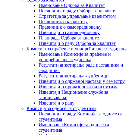
Именовање Одбора за Квалитет
Пословник о раду Одбора за квалитет
Стратегија за управљање квалитетом
Правилник о квалитету
Правилник о самовредновању
Извештаји о самовредновању
План рада Одбора за квалитет
Извештаји о раду Одбора за квалитет
Комисија за праћење и унапређивање студирања
Именовање Комисије за праћење и
унапређивање студирања
Резултати анкетирања рада наставника и
сарадника
Резултати анкетирања - уџбеници
Извештаји о одржаној настави у семестру
Извештаји о пролазности на испитима
Извештаји Националне службе за
запошљавање
Извештаји о раду
Комисија за односе са студентима
Пословник о раду Комисије за односе са
студентима
Именовање Комисије за односе са
студентима