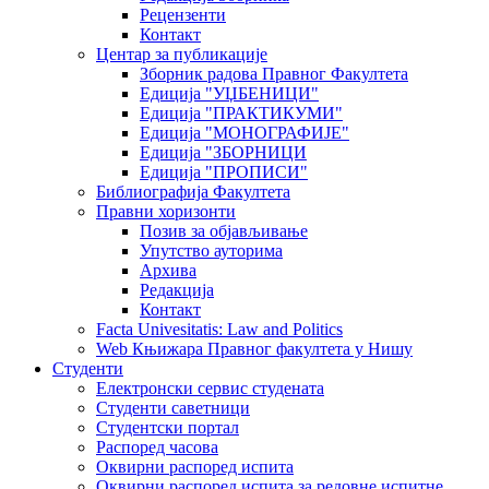
Рецензенти
Контакт
Центар за публикације
Зборник радова Правног Факултета
Едиција "УЏБЕНИЦИ"
Едиција "ПРАКТИКУМИ"
Едиција "МОНОГРАФИЈЕ"
Едиција "ЗБОРНИЦИ
Едиција "ПРОПИСИ"
Библиографија Факултета
Правни хоризонти
Позив за објављивање
Упутство ауторима
Архива
Редакција
Контакт
Facta Univesitatis: Law and Politics
Web Књижара Правног факултета у Нишу
Студенти
Електронски сервис студената
Студенти саветници
Студентски портал
Распоред часова
Оквирни распоред испита
Оквирни распоред испита за редовне испитне