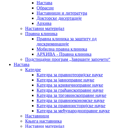
Настава
Обрасци
Наставници и литература
Докторске дисертације
Архива
Наставни материјал
Правна клиника
Правна клиника за заштиту од
дискриминације
Мобилна правна клиника
АРХИВА - Правна клиника
Подстицајни програм „Завршите започето“
Настава
Катедре
Катедра за правнотеоријске науке
Катедра за јавноправне науке
Катедра за кривичноправне науке
Катедра за грађанскоправне науке
Катедра за трговинскоправне науке
Катедра за правноекономске науке
Катедра за правноисторијске науке
Катедра за међународноправне науке
Наставници
Књига наставника
Наставни материјал