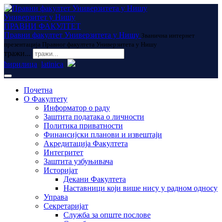
Универзитет у Нишу
ПРАВНИ ФАКУЛТЕТ
Правни факултет Универзитета у Нишу
Званична интернет
презентација Правног факултета Универзитета у Нишу
тражи...
ћирилица
latinica
Почетна
О Факултету
Информатор о раду
Заштита података о личности
Политика приватности
Финансијски планови и извештаји
Акредитација Факултета
Интегритет
Заштита узбуњивача
Историјат
Декани Факултета
Наставници који више нису у радном односу
Управа
Секретаријат
Служба за опште послове