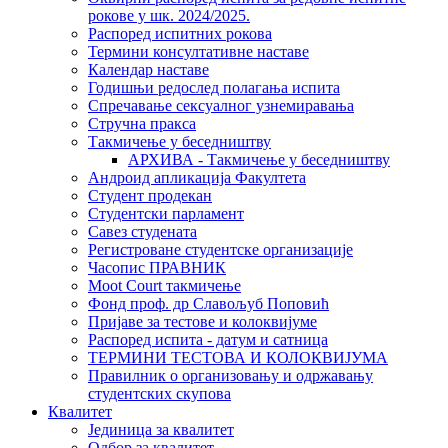
рокове у шк. 2024/2025.
Распоред испитних рокова
Термини консултативне наставе
Календар наставе
Годишњи редослед полагања испита
Спречавање сексуалног узнемиравања
Стручна пракса
Такмичење у беседништву
АРХИВА - Такмичење у беседништву
Андроид апликација Факултета
Студент продекан
Студентски парламент
Савез студената
Регистроване студентске организације
Часопис ПРАВНИК
Moot Court такмичење
Фонд проф. др Славољуб Поповић
Пријаве за тестове и колоквијуме
Распоред испита - датум и сатница
ТЕРМИНИ ТЕСТОВА И КОЛОКВИЈУМА
Правилник о организовању и одржавању
студентских скупова
Квалитет
Јединица за квалитет
Одбор за квалитет