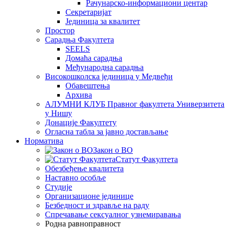
Рачунарско-информациони центар
Секретаријат
Јединица за квалитет
Простор
Сарадња Факултета
SEELS
Домаћа сарадња
Међународна сарадња
Високошколска јединица у Медвеђи
Обавештења
Архива
АЛУМНИ КЛУБ Правног факултета Универзитета
у Нишу
Донације Факултету
Огласна табла за јавно достављање
Норматива
Закон о ВО
Статут Факултета
Обезбеђење квалитета
Наставно особље
Студије
Организационе јединице
Безбедност и здравље на раду
Спречавање сексуалног узнемиравања
Родна равноправност