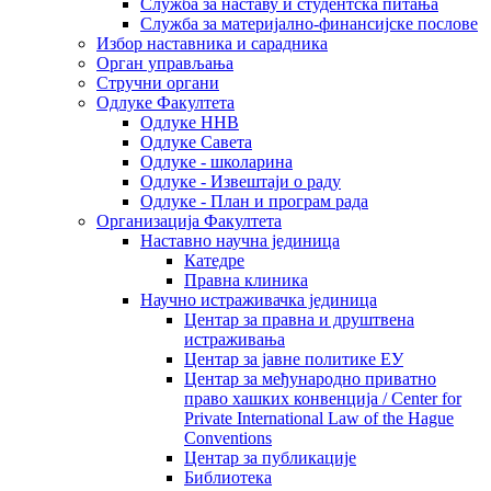
Служба за наставу и студентска питања
Служба за материјално-финансијске послове
Избор наставника и сарадника
Oрган управљања
Стручни органи
Одлуке Факултета
Одлуке ННВ
Одлуке Савета
Одлуке - школарина
Одлуке - Извештаји о раду
Одлуке - План и програм рада
Организација Факултета
Наставно научна јединица
Катедре
Правна клиника
Научно истраживачка јединица
Центар за правна и друштвена
истраживања
Центар за јавне политике ЕУ
Центар за међународно приватно
право хашких конвенција / Center for
Private International Law of the Hague
Conventions
Центар за публикације
Библиотека