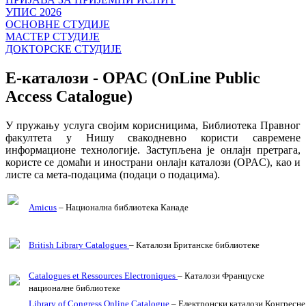
УПИС 2026
ОСНОВНЕ СТУДИЈЕ
МАСТЕР СТУДИЈЕ
ДОКТОРСКЕ СТУДИЈЕ
Е-каталози - OPAC (OnLine Public
Access Catalogue)
У пружању услуга својим корисницима, Библиотека Правног
факултета у Нишу свакодневно користи савремене
информационе технологије. Заступљена је онлajн претрага,
користе се домаћи и инострани онлajн каталози (OPAC), као и
листе са мета-подацима (подаци о подацима).
Amicus
– Национална библиотека Канаде
British Library Catalogues
– Каталози Британске библиотеке
Catalogues et Ressources Electroniques
– Каталози Француске
националне библиотеке
Library of Congress Online Catalogue
– Електронски каталози Конгресне