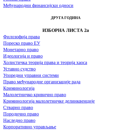
Међународни финансијски односи
ДРУГА ГОДИНА
ИЗБОРНА ЛИСТА 2a
Филозофија права
Пореско право ЕУ
Монетарно право
Идеологија и право
Холистичка теорија права и теорија хаоса
Уставно судство
Упоредни управни системи
Право међународне организације рада
Криминологија
Малолетничко кривично право
Криминологија малолетничке делинквенције
Стварно право
Породично право
Наследно право
Корпоративно управљање