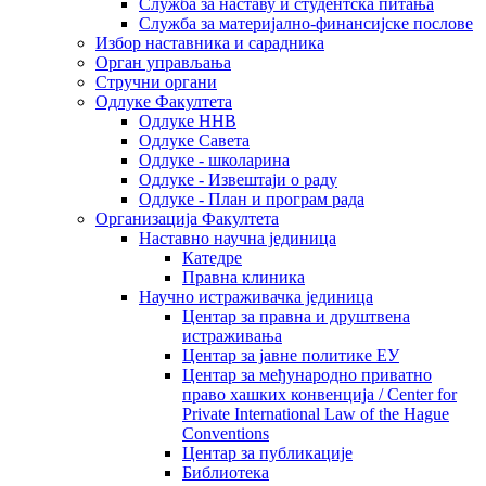
Служба за наставу и студентска питања
Служба за материјално-финансијске послове
Избор наставника и сарадника
Oрган управљања
Стручни органи
Одлуке Факултета
Одлуке ННВ
Одлуке Савета
Одлуке - школарина
Одлуке - Извештаји о раду
Одлуке - План и програм рада
Организација Факултета
Наставно научна јединица
Катедре
Правна клиника
Научно истраживачка јединица
Центар за правна и друштвена
истраживања
Центар за јавне политике ЕУ
Центар за међународно приватно
право хашких конвенција / Center for
Private International Law of the Hague
Conventions
Центар за публикације
Библиотека