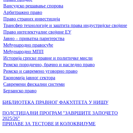
Вансудско решавање спорова
Арбитражно право
Право страних инвестиција
Трансфер технологије и заштита права индустријске својине
Право интелектуалне својине ЕУ
Јавно – приватна парнтерства
Међународно правосуђе
Међународно МПП
Историја српске правне и политичке мисли
Римско породично, брачно и наследно право
Римско и савремено уговорно право
Економија јавног сектора
Савремени фискални системи
Берзанско право
БИБЛИОТЕКА ПРАВНОГ ФАКУЛТЕТА У НИШУ
ПОДСТИЦАЈНИ ПРОГРАМ "ЗАВРШИТЕ ЗАПОЧЕТО
2025/26"
ПРИЈАВЕ ЗА ТЕСТОВЕ И КОЛОКВИЈУМЕ