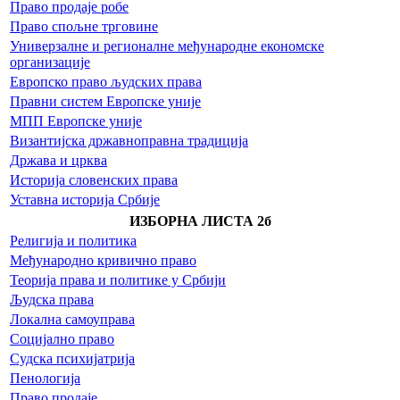
Право продаје робе
Право спољне трговине
Универзалне и регионалне међународне економске
организације
Европско право људских права
Правни систем Европске уније
МПП Европске уније
Византијска државноправна традиција
Држава и црква
Историја словенских права
Уставна историја Србије
ИЗБОРНА ЛИСТА 2б
Религија и политика
Међународно кривично право
Теорија права и политике у Србији
Људска права
Локална самоуправа
Социјално право
Судска психијатрија
Пенологија
Право продаје