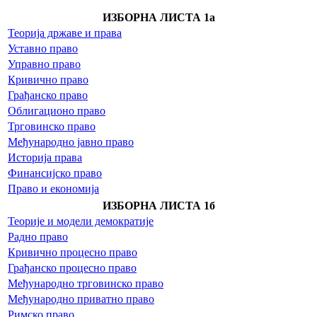
ИЗБОРНА ЛИСТА 1a
Теорија државе и права
Уставно право
Управно право
Кривично право
Грађанско право
Облигационо право
Трговинско право
Међународно јавно право
Историја права
Финансијско право
Право и економија
ИЗБОРНА ЛИСТА 1б
Теорије и модели демократије
Радно право
Кривично процесно право
Грађанско процесно право
Међународно трговинско право
Међународно приватно право
Римско право