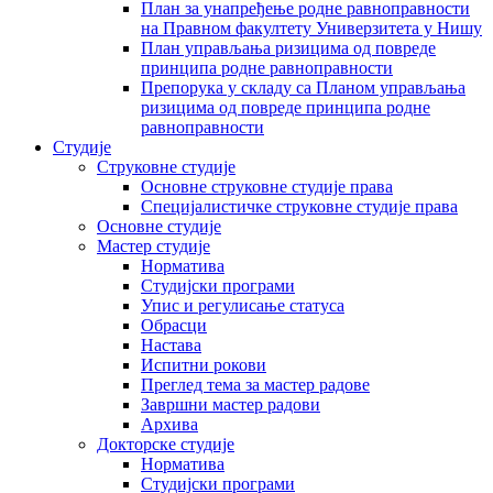
План за унапређење родне равноправности
на Правном факултету Универзитета у Нишу
План управљања ризицима од повреде
принципа родне равноправности
Препорука у складу са Планом управљања
ризицима од повреде принципа родне
равноправности
Студије
Струковне студије
Основне струковне студије права
Специјалистичке струковне студије права
Основне студије
Мастер студије
Норматива
Студијски програми
Упис и регулисање статуса
Обрасци
Настава
Испитни рокови
Преглед тема за мастер радове
Завршни мастер радови
Архива
Докторске студије
Норматива
Студијски програми