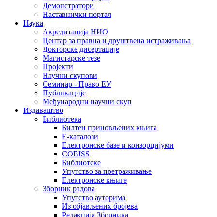
Демонстратори
Наставнички портал
Наука
Акредитација НИО
Центар за правна и друштвена истраживања
Докторске дисертације
Магистарске тезе
Пројекти
Научни скупови
Семинар - Право ЕУ
Публикације
Међународни научни скуп
Издаваштво
Библиотека
Билтен приновљених књига
Е-каталози
Електронске базе и конзорцијуми
COBISS
Библиотеке
Упутство за претраживање
Електронске књиге
Зборник радова
Упутство ауторима
Из објављених бројева
Редакција Зборника