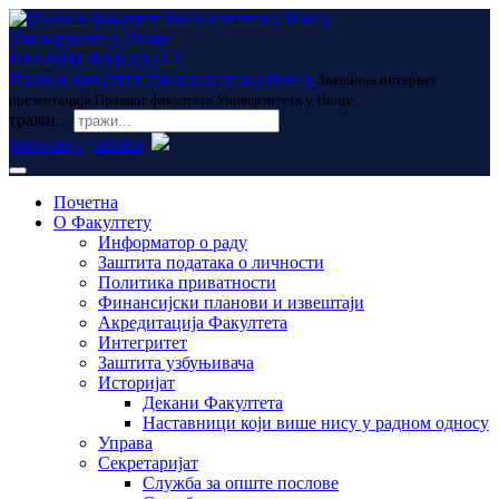
Универзитет у Нишу
ПРАВНИ ФАКУЛТЕТ
Правни факултет Универзитета у Нишу
Званична интернет
презентација Правног факултета Универзитета у Нишу
тражи...
ћирилица
latinica
Почетна
О Факултету
Информатор о раду
Заштита података о личности
Политика приватности
Финансијски планови и извештаји
Акредитација Факултета
Интегритет
Заштита узбуњивача
Историјат
Декани Факултета
Наставници који више нису у радном односу
Управа
Секретаријат
Служба за опште послове