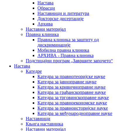
Настава
Обрасци
Наставници и литература
Докторске дисертације
Архива
Наставни материјал
Правна клиника
Правна клиника за заштиту од
дискриминације
Мобилна правна клиника
АРХИВА - Правна клиника
Подстицајни програм „Завршите започето“
Настава
Катедре
Катедра за правнотеоријске науке
Катедра за јавноправне науке
Катедра за кривичноправне науке
Катедра за грађанскоправне науке
Катедра за трговинскоправне науке
Катедра за правноекономске науке
Катедра за правноисторијске науке
Катедра за међународноправне науке
Наставници
Књига наставника
Наставни материјал