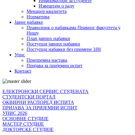
Информатори за студенте
Извештаји о раду
Менаџер квалитета
Норматива
Јавне набавке
Правилник о набавкама Правног факултета у
Нишу
План јавних набавки
Поступци јавних набавки
Поступци набавки без примене ЗЈН
Упис
Припремна настава
Пријава за пријемни испит
Контакт
ЕЛЕКТРОНСКИ СЕРВИС СТУДЕНАТА
СТУДЕНТСКИ ПОРТАЛ
ОКВИРНИ РАСПОРЕД ИСПИТА
ПРИЈАВА ЗА ПРИЈЕМНИ ИСПИТ
УПИС 2026
ОСНОВНЕ СТУДИЈЕ
МАСТЕР СТУДИЈЕ
ДОКТОРСКЕ СТУДИЈЕ