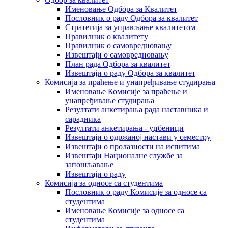
Именовање Одбора за Квалитет
Пословник о раду Одбора за квалитет
Стратегија за управљање квалитетом
Правилник о квалитету
Правилник о самовредновању
Извештаји о самовредновању
План рада Одбора за квалитет
Извештаји о раду Одбора за квалитет
Комисија за праћење и унапређивање студирања
Именовање Комисије за праћење и
унапређивање студирања
Резултати анкетирања рада наставника и
сарадника
Резултати анкетирања - уџбеници
Извештаји о одржаној настави у семестру
Извештаји о пролазности на испитима
Извештаји Националне службе за
запошљавање
Извештаји о раду
Комисија за односе са студентима
Пословник о раду Комисије за односе са
студентима
Именовање Комисије за односе са
студентима