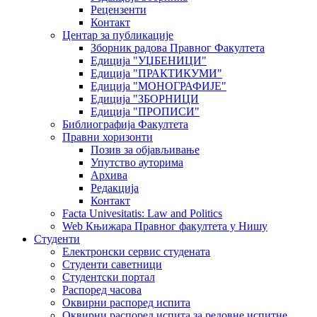
Рецензенти
Контакт
Центар за публикације
Зборник радова Правног Факултета
Едиција "УЏБЕНИЦИ"
Едиција "ПРАКТИКУМИ"
Едиција "МОНОГРАФИЈЕ"
Едиција "ЗБОРНИЦИ
Едиција "ПРОПИСИ"
Библиографија Факултета
Правни хоризонти
Позив за објављивање
Упутство ауторима
Архива
Редакција
Контакт
Facta Univesitatis: Law and Politics
Web Књижара Правног факултета у Нишу
Студенти
Електронски сервис студената
Студенти саветници
Студентски портал
Распоред часова
Оквирни распоред испита
Оквирни распоред испита за редовне испитне