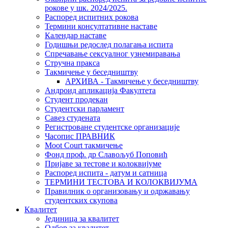
рокове у шк. 2024/2025.
Распоред испитних рокова
Термини консултативне наставе
Календар наставе
Годишњи редослед полагања испита
Спречавање сексуалног узнемиравања
Стручна пракса
Такмичење у беседништву
АРХИВА - Такмичење у беседништву
Андроид апликација Факултета
Студент продекан
Студентски парламент
Савез студената
Регистроване студентске организације
Часопис ПРАВНИК
Moot Court такмичење
Фонд проф. др Славољуб Поповић
Пријаве за тестове и колоквијуме
Распоред испита - датум и сатница
ТЕРМИНИ ТЕСТОВА И КОЛОКВИЈУМА
Правилник о организовању и одржавању
студентских скупова
Квалитет
Јединица за квалитет
Одбор за квалитет