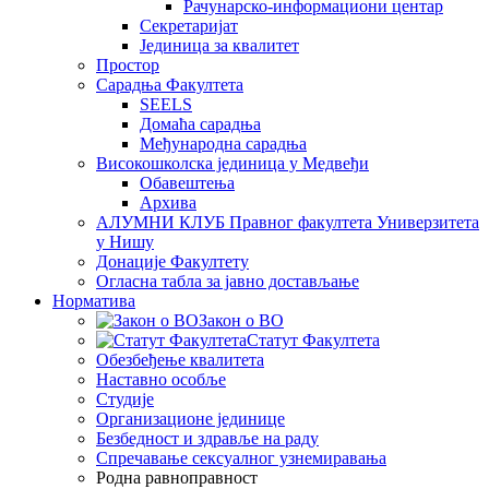
Рачунарско-информациони центар
Секретаријат
Јединица за квалитет
Простор
Сарадња Факултета
SEELS
Домаћа сарадња
Међународна сарадња
Високошколска јединица у Медвеђи
Обавештења
Архива
АЛУМНИ КЛУБ Правног факултета Универзитета
у Нишу
Донације Факултету
Огласна табла за јавно достављање
Норматива
Закон о ВО
Статут Факултета
Обезбеђење квалитета
Наставно особље
Студије
Организационе јединице
Безбедност и здравље на раду
Спречавање сексуалног узнемиравања
Родна равноправност