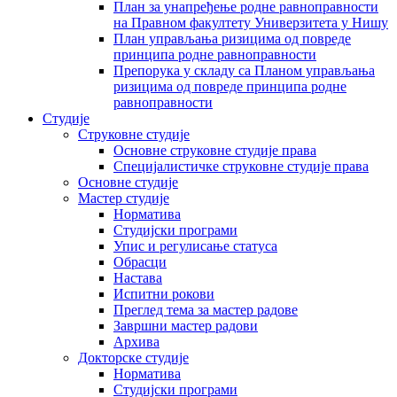
План за унапређење родне равноправности
на Правном факултету Универзитета у Нишу
План управљања ризицима од повреде
принципа родне равноправности
Препорука у складу са Планом управљања
ризицима од повреде принципа родне
равноправности
Студије
Струковне студије
Основне струковне студије права
Специјалистичке струковне студије права
Основне студије
Мастер студије
Норматива
Студијски програми
Упис и регулисање статуса
Обрасци
Настава
Испитни рокови
Преглед тема за мастер радове
Завршни мастер радови
Архива
Докторске студије
Норматива
Студијски програми