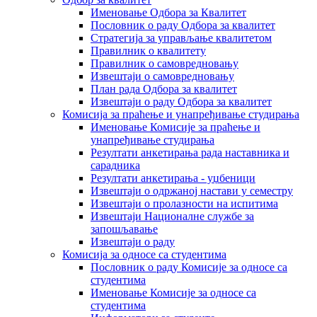
Именовање Одбора за Квалитет
Пословник о раду Одбора за квалитет
Стратегија за управљање квалитетом
Правилник о квалитету
Правилник о самовредновању
Извештаји о самовредновању
План рада Одбора за квалитет
Извештаји о раду Одбора за квалитет
Комисија за праћење и унапређивање студирања
Именовање Комисије за праћење и
унапређивање студирања
Резултати анкетирања рада наставника и
сарадника
Резултати анкетирања - уџбеници
Извештаји о одржаној настави у семестру
Извештаји о пролазности на испитима
Извештаји Националне службе за
запошљавање
Извештаји о раду
Комисија за односе са студентима
Пословник о раду Комисије за односе са
студентима
Именовање Комисије за односе са
студентима