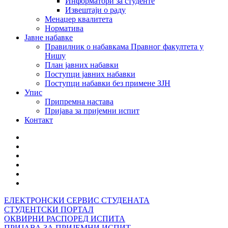
Информатори за студенте
Извештаји о раду
Менаџер квалитета
Норматива
Јавне набавке
Правилник о набавкама Правног факултета у
Нишу
План јавних набавки
Поступци јавних набавки
Поступци набавки без примене ЗЈН
Упис
Припремна настава
Пријава за пријемни испит
Контакт
ЕЛЕКТРОНСКИ СЕРВИС СТУДЕНАТА
СТУДЕНТСКИ ПОРТАЛ
ОКВИРНИ РАСПОРЕД ИСПИТА
ПРИЈАВА ЗА ПРИЈЕМНИ ИСПИТ