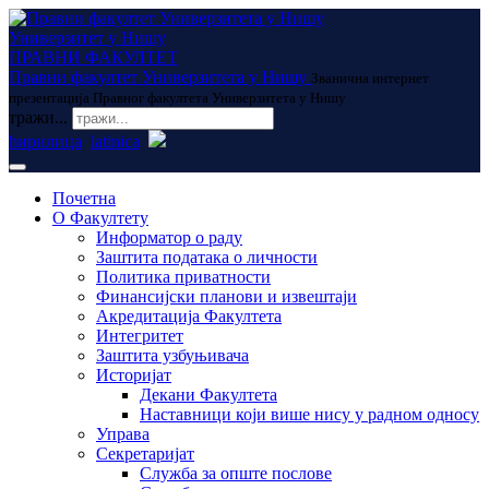
Универзитет у Нишу
ПРАВНИ ФАКУЛТЕТ
Правни факултет Универзитета у Нишу
Званична интернет
презентација Правног факултета Универзитета у Нишу
тражи...
ћирилица
latinica
Почетна
О Факултету
Информатор о раду
Заштита података о личности
Политика приватности
Финансијски планови и извештаји
Акредитација Факултета
Интегритет
Заштита узбуњивача
Историјат
Декани Факултета
Наставници који више нису у радном односу
Управа
Секретаријат
Служба за опште послове