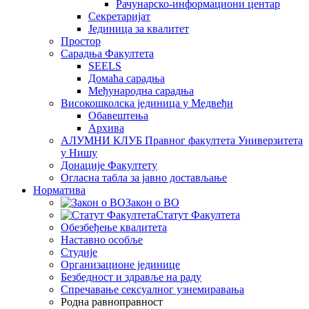
Рачунарско-информациони центар
Секретаријат
Јединица за квалитет
Простор
Сарадња Факултета
SEELS
Домаћа сарадња
Међународна сарадња
Високошколска јединица у Медвеђи
Обавештења
Архива
АЛУМНИ КЛУБ Правног факултета Универзитета
у Нишу
Донације Факултету
Огласна табла за јавно достављање
Норматива
Закон о ВО
Статут Факултета
Обезбеђење квалитета
Наставно особље
Студије
Организационе јединице
Безбедност и здравље на раду
Спречавање сексуалног узнемиравања
Родна равноправност