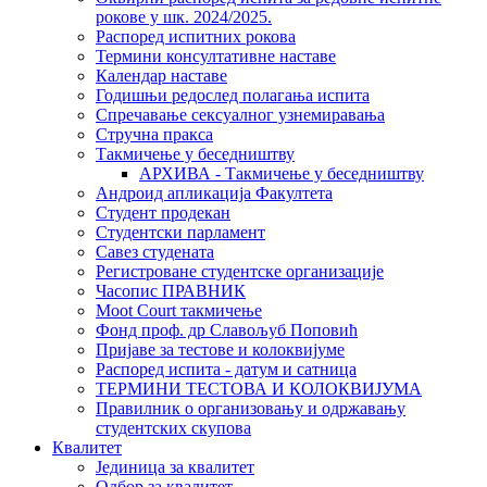
рокове у шк. 2024/2025.
Распоред испитних рокова
Термини консултативне наставе
Календар наставе
Годишњи редослед полагања испита
Спречавање сексуалног узнемиравања
Стручна пракса
Такмичење у беседништву
АРХИВА - Такмичење у беседништву
Андроид апликација Факултета
Студент продекан
Студентски парламент
Савез студената
Регистроване студентске организације
Часопис ПРАВНИК
Moot Court такмичење
Фонд проф. др Славољуб Поповић
Пријаве за тестове и колоквијуме
Распоред испита - датум и сатница
ТЕРМИНИ ТЕСТОВА И КОЛОКВИЈУМА
Правилник о организовању и одржавању
студентских скупова
Квалитет
Јединица за квалитет
Одбор за квалитет