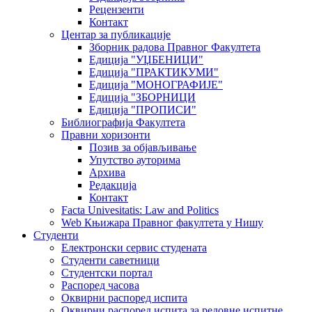
Рецензенти
Контакт
Центар за публикације
Зборник радова Правног Факултета
Едиција "УЏБЕНИЦИ"
Едиција "ПРАКТИКУМИ"
Едиција "МОНОГРАФИЈЕ"
Едиција "ЗБОРНИЦИ
Едиција "ПРОПИСИ"
Библиографија Факултета
Правни хоризонти
Позив за објављивање
Упутство ауторима
Архива
Редакција
Контакт
Facta Univesitatis: Law and Politics
Web Књижара Правног факултета у Нишу
Студенти
Електронски сервис студената
Студенти саветници
Студентски портал
Распоред часова
Оквирни распоред испита
Оквирни распоред испита за редовне испитне