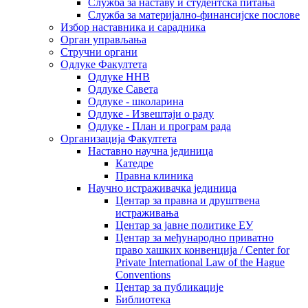
Служба за наставу и студентска питања
Служба за материјално-финансијске послове
Избор наставника и сарадника
Oрган управљања
Стручни органи
Одлуке Факултета
Одлуке ННВ
Одлуке Савета
Одлуке - школарина
Одлуке - Извештаји о раду
Одлуке - План и програм рада
Организација Факултета
Наставно научна јединица
Катедре
Правна клиника
Научно истраживачка јединица
Центар за правна и друштвена
истраживања
Центар за јавне политике ЕУ
Центар за међународно приватно
право хашких конвенција / Center for
Private International Law of the Hague
Conventions
Центар за публикације
Библиотека