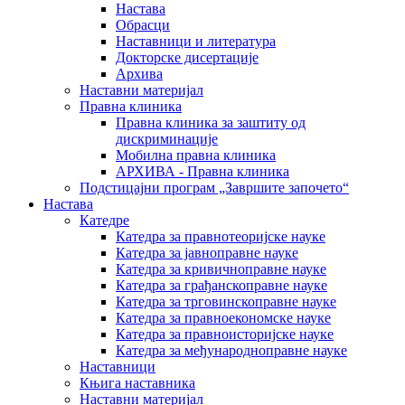
Настава
Обрасци
Наставници и литература
Докторске дисертације
Архива
Наставни материјал
Правна клиника
Правна клиника за заштиту од
дискриминације
Мобилна правна клиника
АРХИВА - Правна клиника
Подстицајни програм „Завршите започето“
Настава
Катедре
Катедра за правнотеоријске науке
Катедра за јавноправне науке
Катедра за кривичноправне науке
Катедра за грађанскоправне науке
Катедра за трговинскоправне науке
Катедра за правноекономске науке
Катедра за правноисторијске науке
Катедра за међународноправне науке
Наставници
Књига наставника
Наставни материјал