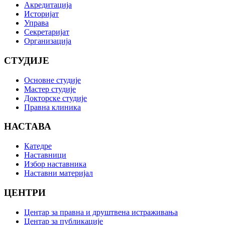
Акредитација
Историјат
Управа
Секретаријат
Организација
СТУДИЈЕ
Основне студије
Мастер студије
Докторске студије
Правна клиника
НАСТАВА
Катедре
Наставници
Избор наставника
Наставни материјал
ЦЕНТРИ
Центар за правна и друштвена истраживања
Центар за публикације