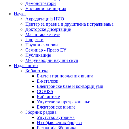
Демонстратори
Наставнички портал
Наука
Акредитација НИО
Центар за правна и друштвена истраживања
Докторске дисертације
Магистарске тезе
Пројекти
Научни скупови
Семинар - Право ЕУ
Публикације
Међународни научни скуп
Издаваштво
Библиотека
Билтен приновљених књига
Е-каталози
Електронске базе и конзорцијуми
COBISS
Библиотеке
Упутство за претраживање
Електронске књиге
Зборник радова
Упутство ауторима
Из објављених бројева
Редакција Зборника