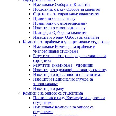
Именовање Одбора за Квалитет
Пословник о раду Одбора за квалитет
Стратегија за управљање квалитетом
Правилник о квалитету
Правилник о самовредновању
Извештаји о самовредновању
План рада Одбора за квалитет
Извештаји о раду Одбора за квалитет
Комисија за праћење и унапређивање студирања
Именовање Комисије за праћење и
унапређивање студирања
Резултати анкетирања рада наставника и
сарадника
Резултати анкетирања - уџбеници
Извештаји о одржаној настави у семестру
Извештаји о пролазности на испитима
Извештаји Националне службе за
запошљавање
Извештаји о раду
Комисија за односе са студентима
Пословник о раду Комисије за односе са
студентима
Именовање Комисије за односе са
студентима