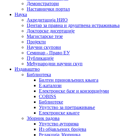
Демонстратори
Наставнички портал
Наука
Акредитација НИО
Центар за правна и друштвена истраживања
Докторске дисертације
Магистарске тезе
Пројекти
Научни скупови
Семинар - Право ЕУ
Публикације
Међународни научни скуп
Издаваштво
Библиотека
Билтен приновљених књига
Е-каталози
Електронске базе и конзорцијуми
COBISS
Библиотеке
Упутство за претраживање
Електронске књиге
Зборник радова
Упутство ауторима
Из објављених бројева
Редакција Зборника