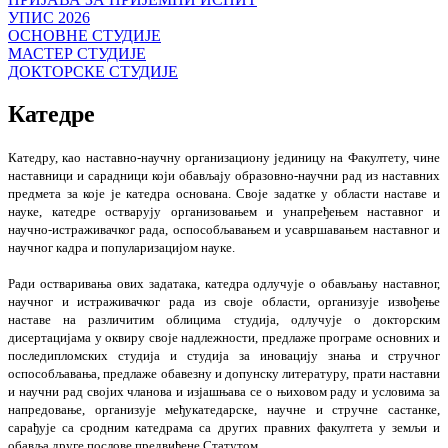
УПИС 2026
ОСНОВНЕ СТУДИЈЕ
МАСТЕР СТУДИЈЕ
ДОКТОРСКЕ СТУДИЈЕ
Катедре
Катедру, као наставно-научну организациону јединицу на Факултету, чине
наставници и сарадници који обављају образовно-научни рад из наставних
предмета за које је катедра основана. Своје задатке у области наставе и
науке, катедре остварују организовањем и унапређењем наставног и
научно-истраживачког рада, оспособљавањем и усавршавањем наставног и
научног кадра и популаризацијом науке.
Ради остваривања ових задатака, катедра одлучује о обављању наставног,
научног и истраживачког рада из своје области, организује извођење
наставе на различитим облицима студија, одлучује о докторским
дисертацијама у оквиру своје надлежности, предлаже програме основних и
последипломских студија и студија за иновацију знања и стручног
оспособљавања, предлаже обавезну и допунску литературу, прати наставни
и научни рад својих чланова и изјашњава се о њиховом раду и условима за
напредовање, организује међукатедарске, научне и стручне састанке,
сарађује са сродним катедрама са других правних факултета у земљи и
обавља друге послове предвиђене Статутом.