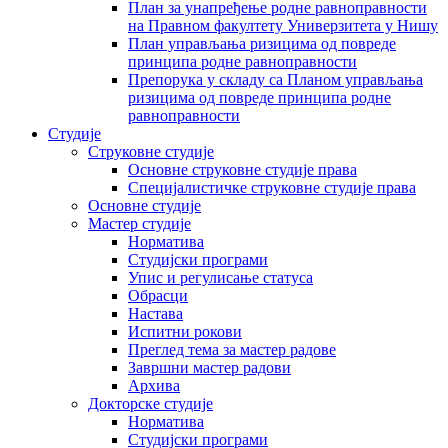
План за унапређење родне равноправности
на Правном факултету Универзитета у Нишу
План управљања ризицима од повреде
принципа родне равноправности
Препорука у складу са Планом управљања
ризицима од повреде принципа родне
равноправности
Студије
Струковне студије
Основне струковне студије права
Специјалистичке струковне студије права
Основне студије
Мастер студије
Норматива
Студијски програми
Упис и регулисање статуса
Обрасци
Настава
Испитни рокови
Преглед тема за мастер радове
Завршни мастер радови
Архива
Докторске студије
Норматива
Студијски програми