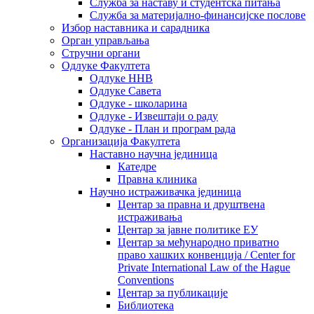
Служба за наставу и студентска питања
Служба за материјално-финансијске послове
Избор наставника и сарадника
Oрган управљања
Стручни органи
Одлуке Факултета
Одлуке ННВ
Одлуке Савета
Одлуке - школарина
Одлуке - Извештаји о раду
Одлуке - План и програм рада
Организација Факултета
Наставно научна јединица
Катедре
Правна клиника
Научно истраживачка јединица
Центар за правна и друштвена
истраживања
Центар за јавне политике ЕУ
Центар за међународно приватно
право хашких конвенција / Center for
Private International Law of the Hague
Conventions
Центар за публикације
Библиотека