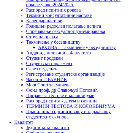
рокове у шк. 2024/2025.
Распоред испитних рокова
Термини консултативне наставе
Календар наставе
Годишњи редослед полагања испита
Спречавање сексуалног узнемиравања
Стручна пракса
Такмичење у беседништву
АРХИВА - Такмичење у беседништву
Андроид апликација Факултета
Студент продекан
Студентски парламент
Савез студената
Регистроване студентске организације
Часопис ПРАВНИК
Moot Court такмичење
Фонд проф. др Славољуб Поповић
Пријаве за тестове и колоквијуме
Распоред испита - датум и сатница
ТЕРМИНИ ТЕСТОВА И КОЛОКВИЈУМА
Правилник о организовању и одржавању
студентских скупова
Квалитет
Јединица за квалитет
Одбор за квалитет