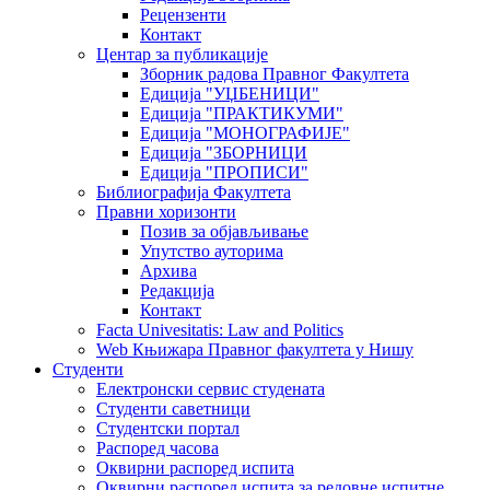
Рецензенти
Контакт
Центар за публикације
Зборник радова Правног Факултета
Едиција "УЏБЕНИЦИ"
Едиција "ПРАКТИКУМИ"
Едиција "МОНОГРАФИЈЕ"
Едиција "ЗБОРНИЦИ
Едиција "ПРОПИСИ"
Библиографија Факултета
Правни хоризонти
Позив за објављивање
Упутство ауторима
Архива
Редакција
Контакт
Facta Univesitatis: Law and Politics
Web Књижара Правног факултета у Нишу
Студенти
Електронски сервис студената
Студенти саветници
Студентски портал
Распоред часова
Оквирни распоред испита
Оквирни распоред испита за редовне испитне