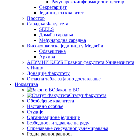
Рачунарско-информациони центар
Секретаријат
Јединица за квалитет
Простор
Сарадња Факултета
SEELS
Домаћа сарадња
Међународна сарадња
Високошколска јединица у Медвеђи
Обавештења
Архива
АЛУМНИ КЛУБ Правног факултета Универзитета
у Нишу
Донације Факултету
Огласна табла за јавно достављање
Норматива
Закон о ВО
Статут Факултета
Обезбеђење квалитета
Наставно особље
Студије
Организационе јединице
Безбедност и здравље на раду
Спречавање сексуалног узнемиравања
Родна равноправност