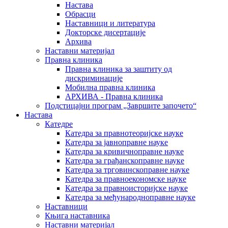
Настава
Обрасци
Наставници и литература
Докторске дисертације
Архива
Наставни материјал
Правна клиника
Правна клиника за заштиту од
дискриминације
Мобилна правна клиника
АРХИВА - Правна клиника
Подстицајни програм „Завршите започето“
Настава
Катедре
Катедра за правнотеоријске науке
Катедра за јавноправне науке
Катедра за кривичноправне науке
Катедра за грађанскоправне науке
Катедра за трговинскоправне науке
Катедра за правноекономске науке
Катедра за правноисторијске науке
Катедра за међународноправне науке
Наставници
Књига наставника
Наставни материјал