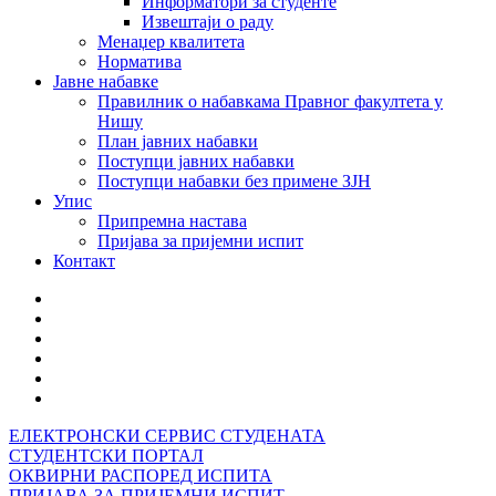
Информатори за студенте
Извештаји о раду
Менаџер квалитета
Норматива
Јавне набавке
Правилник о набавкама Правног факултета у
Нишу
План јавних набавки
Поступци јавних набавки
Поступци набавки без примене ЗЈН
Упис
Припремна настава
Пријава за пријемни испит
Контакт
ЕЛЕКТРОНСКИ СЕРВИС СТУДЕНАТА
СТУДЕНТСКИ ПОРТАЛ
ОКВИРНИ РАСПОРЕД ИСПИТА
ПРИЈАВА ЗА ПРИЈЕМНИ ИСПИТ