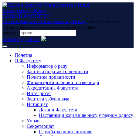
Универзитет у Нишу
ПРАВНИ ФАКУЛТЕТ
Правни факултет Универзитета у Нишу
Званична интернет
презентација Правног факултета Универзитета у Нишу
тражи...
ћирилица
latinica
Почетна
О Факултету
Информатор о раду
Заштита података о личности
Политика приватности
Финансијски планови и извештаји
Акредитација Факултета
Интегритет
Заштита узбуњивача
Историјат
Декани Факултета
Наставници који више нису у радном односу
Управа
Секретаријат
Служба за опште послове