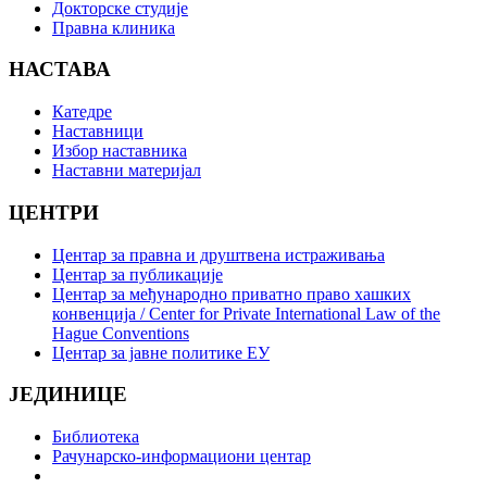
Докторске студије
Правна клиника
НАСТАВА
Катедре
Наставници
Избор наставника
Наставни материјал
ЦЕНТРИ
Центар за правна и друштвена истраживања
Центар за публикације
Центар за међународно приватно право хашких
конвенција / Center for Private International Law of the
Hague Conventions
Центар за јавне политике ЕУ
ЈЕДИНИЦЕ
Библиотека
Рачунарско-информациони центар