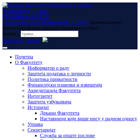
Универзитет у Нишу
ПРАВНИ ФАКУЛТЕТ
Правни факултет Универзитета у Нишу
Званична интернет
презентација Правног факултета Универзитета у Нишу
тражи...
ћирилица
latinica
Почетна
О Факултету
Информатор о раду
Заштита података о личности
Политика приватности
Финансијски планови и извештаји
Акредитација Факултета
Интегритет
Заштита узбуњивача
Историјат
Декани Факултета
Наставници који више нису у радном односу
Управа
Секретаријат
Служба за опште послове