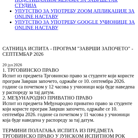
СТУДИЈА
УПУТСТВО ЗА УПОТРЕБУ ZOOM АПЛИКАЦИЈЕ ЗА
ONLINE НАСТАВУ
УПУТСТВО ЗА УПОТРЕБУ GOOGLE УЧИОНИЦЕ ЗА
ONLINE НАСТАВУ
САТНИЦА ИСПИТА - ПРОГРАМ "ЗAВРШИ ЗAПОЧЕТО" -
СЕПТЕМБАР 2026
20 јул 2026
1. ТРГОВИНСКО ПРАВО
Испит из предмета Трговинско право за студенте који користе
програм Заврши започето, одржаће се 10. септембра 2026.
године са почетком у 12 часова у учионици која буде наведена
у распореду за тај датум.
2. МЕЂУНАРОДНО ПРИВАТНО ПРАВО
Испит из предмета Међународно приватно право за студенте
који користе програм Заврши започето, одржаће се 10.
септембра 2026. године са почетком у 11 часова у учионици
која буде наведена у распореду за тај датум.
ТЕРМИНИ ПОЛАГАЊА ИСПИТА ИЗ ПРЕДМЕТА
ТРГОВИНСКО ПРАВО У ЈУНСКОМ ИСПИТНОМ РОК