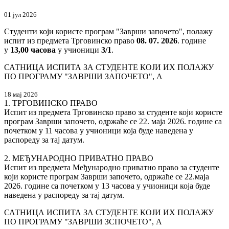
01 јул 2026
Студенти који користе програм "Заврши започето", полажу
испит из предмета Трговинско право
08. 07. 2026
. године
у
13,00
часова
у учионици
3/1
.
САТНИЦА ИСПИТА ЗА СТУДЕНТЕ КОЈИ ИХ ПОЛАЖУ
ПО ПРОГРАМУ "ЗAВРШИ ЗAПОЧЕТО", А
18 мај 2026
1. ТРГОВИНСКО ПРАВО
Испит из предмета Трговинско право за студенте који користе
програм Заврши започето, одржаће се 22. маја 2026. године са
почетком у 11 часова у учионици која буде наведена у
распореду за тај датум.
2. МЕЂУНАРОДНО ПРИВАТНО ПРАВО
Испит из предмета Међународно приватно право за студенте
који користе програм Заврши започето, одржаће се 22.маја
2026. године са почетком у 13 часова у учионици која буде
наведена у распореду за тај датум.
САТНИЦА ИСПИТА ЗА СТУДЕНТЕ КОЈИ ИХ ПОЛАЖУ
ПО ПРОГРАМУ "ЗAВРШИ ЗСПОЧЕТО", А