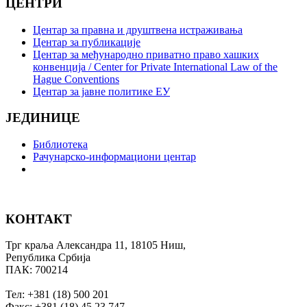
ЦЕНТРИ
Центар за правна и друштвена истраживања
Центар за публикације
Центар за међународно приватно право хашких
конвенција / Center for Private International Law of the
Hague Conventions
Центар за јавне политике ЕУ
ЈЕДИНИЦЕ
Библиотека
Рачунарско-информациони центар
КОНТАКТ
Трг краља Александра 11, 18105 Ниш,
Република Србија
ПАК: 700214
Тел: +381 (18) 500 201
Факс: +381 (18) 45 23 747