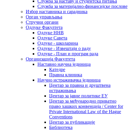
Служба за наставу и студентска питања
Служба за материјално-финансијске послове
Избор наставника и сарадника
Oрган управљања
Стручни органи
Одлуке Факултета
Одлуке ННВ
Одлуке Савета
Одлуке - школарина
Одлуке - Извештаји о раду
Одлуке - План и програм рада
Организација Факултета
Наставно научна јединица
Катедре
Правна клиника
Научно истраживачка јединица
Центар за правна и друштвена
истраживања
Центар за јавне политике ЕУ
Центар за међународно приватно
право хашких конвенција / Center for
Private International Law of the Hague
Conventions
Центар за публикације
Библиотека