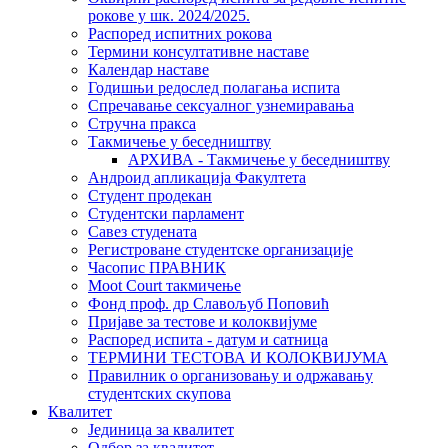
рокове у шк. 2024/2025.
Распоред испитних рокова
Термини консултативне наставе
Календар наставе
Годишњи редослед полагања испита
Спречавање сексуалног узнемиравања
Стручна пракса
Такмичење у беседништву
АРХИВА - Такмичење у беседништву
Андроид апликација Факултета
Студент продекан
Студентски парламент
Савез студената
Регистроване студентске организације
Часопис ПРАВНИК
Moot Court такмичење
Фонд проф. др Славољуб Поповић
Пријаве за тестове и колоквијуме
Распоред испита - датум и сатница
ТЕРМИНИ ТЕСТОВА И КОЛОКВИЈУМА
Правилник о организовању и одржавању
студентских скупова
Квалитет
Јединица за квалитет
Одбор за квалитет