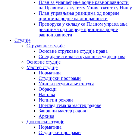
План за унапређење родне равноправности
на Правном факултету Универзитета у Нишу
План управљања ризицима од повреде
принципа родне равноправности
Препорука у складу са Планом управљања
ризицима од повреде принципа родне
равноправности
Студије
Струковне студије
Основне струковне студије права
Специјалистичке струковне студије права
Основне студије
Мастер студије
Норматива
Студијски програми
Упис и регулисање статуса
Обрасци
Настава
Испитни рокови
Преглед тема за мастер радове
Завршни мастер радови
Архива
Докторске студије
Норматива
Студијски програми