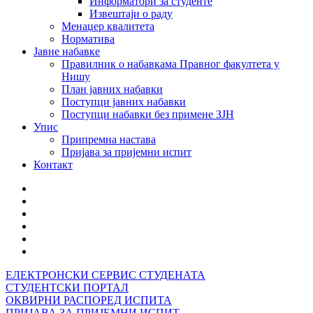
Информатори за студенте
Извештаји о раду
Менаџер квалитета
Норматива
Јавне набавке
Правилник о набавкама Правног факултета у
Нишу
План јавних набавки
Поступци јавних набавки
Поступци набавки без примене ЗЈН
Упис
Припремна настава
Пријава за пријемни испит
Контакт
ЕЛЕКТРОНСКИ СЕРВИС СТУДЕНАТА
СТУДЕНТСКИ ПОРТАЛ
ОКВИРНИ РАСПОРЕД ИСПИТА
ПРИЈАВА ЗА ПРИЈЕМНИ ИСПИТ