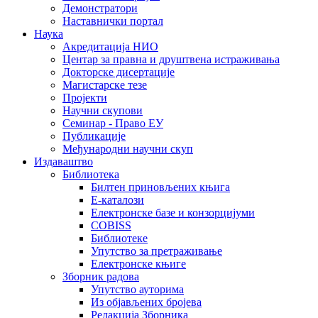
Демонстратори
Наставнички портал
Наука
Акредитација НИО
Центар за правна и друштвена истраживања
Докторске дисертације
Магистарске тезе
Пројекти
Научни скупови
Семинар - Право ЕУ
Публикације
Међународни научни скуп
Издаваштво
Библиотека
Билтен приновљених књига
Е-каталози
Електронске базе и конзорцијуми
COBISS
Библиотеке
Упутство за претраживање
Електронске књиге
Зборник радова
Упутство ауторима
Из објављених бројева
Редакција Зборника