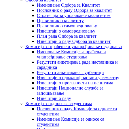
Именовање Одбора за Квалитет
Пословник о раду Одбора за квалитет
Стратегија за управљање квалитетом
Правилник о квалитету
Правилник о самовредновању
Извештаји о самовредновању
План рада Одбора за квалитет
Извештаји о раду Одбора за квалитет
Комисија за праћење и унапређивање студирања
Именовање Комисије за праћење и
унапређивање студирања
Резултати анкетирања рада наставника и
сарадника
Резултати анкетирања - уџбеници
Извештаји о одржаној настави у семестру
Извештаји о пролазности на испитима
Извештаји Националне службе за
запошљавање
Извештаји о раду
Комисија за односе са студентима
Пословник о раду Комисије за односе са
студентима
Именовање Комисије за односе са
студентима