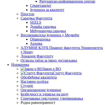
Рачунарско-информациони центар
Секретаријат
Јединица за квалитет
Простор
Сарадња Факултета
SEELS
Домаћа сарадња
Међународна сарадња
Високошколска јединица у Медвеђи
Обавештења
Архива
АЛУМНИ КЛУБ Правног факултета Универзитета
у Нишу
Донације Факултету
Огласна табла за јавно достављање
Норматива
Закон о ВО
Статут Факултета
Обезбеђење квалитета
Наставно особље
Студије
Организационе јединице
Безбедност и здравље на раду
Спречавање сексуалног узнемиравања
Родна равноправност