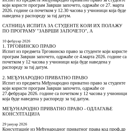
који користе програм Заврши започето, одржаће се 27. марта
2026. године са почетком у 12.30 часова у учионици која буде
наведена у распореду за тај датум.
САТНИЦА ИСПИТА ЗА СТУДЕНТЕ КОЈИ ИХ ПОЛАЖУ
ПО ПРОГРАМУ "ЗAВРШИ ЗAПОЧЕТО", А
10 фебруар 2026
1. ТРГОВИНСКО ПРАВО
Испит из предмета Трговинско право за студенте који користе
програм Заврши започето, одржаће се 4.марта 2026. године са
почетком у 12 часова у учионици која буде наведена у
распореду за тај датум.
2. МЕЂУНАРОДНО ПРИВАТНО ПРАВО
Испит из предмета Међународно приватно право за студенте
који користе програм Заврши започето, одржаће се
27.фебруара 2026. године са почетком у 12 часова у учионици
која буде наведена у распореду за тај датум.
МЕЂУНАРОДНО ПРИВАТНО ПРАВО - ОДЛАГАЊЕ
КОНСУЛТАЦИЈА
29 јануар 2026
Консултације из Међународног приватног права код проф.др