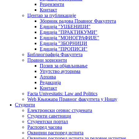
Рецензенти
Контакт
Центар за публикације
Зборник радова Правног Факултета
Едиција "УЏБЕНИЦИ"
Едиција "ПРАКТИКУМИ"
Едиција "МОНОГРАФИЈЕ"
Едиција "ЗБОРНИЦИ
Едиција "ПРОПИСИ"
Библиографија Факултета
Правни хоризонти
Позив за објављивање
Упутство ауторима
Архива
Редакција
Контакт
Facta Univesitatis: Law and Politics
Web Књижара Правног факултета у Нишу
Студенти
Електронски сервис студената
Студенти саветници
Студентски портал
Распоред часова
Оквирни распоред испита
Оквирни распоред испита за редовне испитне