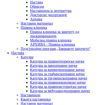
Настава
Обрасци
Наставници и литература
Докторске дисертације
Архива
Наставни материјал
Правна клиника
Правна клиника за заштиту од
дискриминације
Мобилна правна клиника
АРХИВА - Правна клиника
Подстицајни програм „Завршите започето“
Настава
Катедре
Катедра за правнотеоријске науке
Катедра за јавноправне науке
Катедра за кривичноправне науке
Катедра за грађанскоправне науке
Катедра за трговинскоправне науке
Катедра за правноекономске науке
Катедра за правноисторијске науке
Катедра за међународноправне науке
Наставници
Књига наставника
Наставни материјал