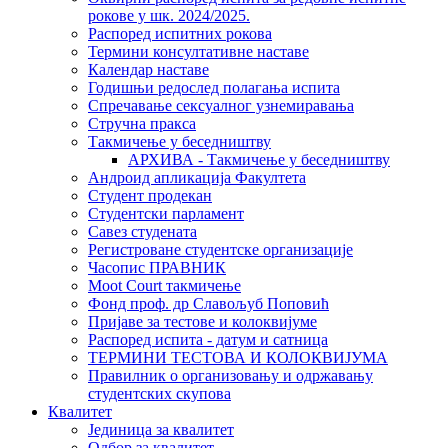
рокове у шк. 2024/2025.
Распоред испитних рокова
Термини консултативне наставе
Календар наставе
Годишњи редослед полагања испита
Спречавање сексуалног узнемиравања
Стручна пракса
Такмичење у беседништву
АРХИВА - Такмичење у беседништву
Андроид апликација Факултета
Студент продекан
Студентски парламент
Савез студената
Регистроване студентске организације
Часопис ПРАВНИК
Moot Court такмичење
Фонд проф. др Славољуб Поповић
Пријаве за тестове и колоквијуме
Распоред испита - датум и сатница
ТЕРМИНИ ТЕСТОВА И КОЛОКВИЈУМА
Правилник о организовању и одржавању
студентских скупова
Квалитет
Јединица за квалитет
Одбор за квалитет