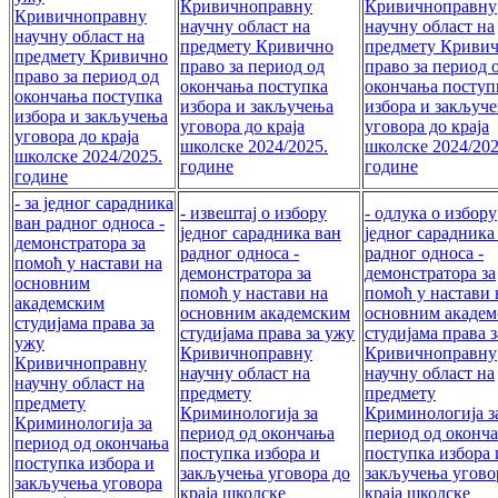
Кривичноправну
Кривичноправну
Кривичноправну
научну област на
научну област на
научну област на
предмету Кривично
предмету Криви
предмету Кривично
право за период од
право за период 
право за период од
окончања поступка
окончања поступ
окончања поступка
избора и закључења
избора и закључ
избора и закључења
уговора до краја
уговора до краја
уговора до краја
школске 2024/2025.
школске 2024/202
школске 2024/2025.
године
године
године
- за једног сарадника
- извештај о избору
- одлука о избору
ван рaдног односа -
једног сарадника ван
једног сарадника
демонстратора за
рaдног односа -
рaдног односа -
помоћ у настави на
демонстратора за
демонстратора за
основним
помоћ у настави на
помоћ у настави 
академским
основним академским
основним акаде
студијама права за
студијама права за ужу
студијама права 
ужу
Кривичноправну
Кривичноправну
Кривичноправну
научну област на
научну област на
научну област на
предмету
предмету
предмету
Криминологија за
Криминологија з
Криминологија за
период од окончања
период од оконч
период од окончања
поступка избора и
поступка избора 
поступка избора и
закључења уговора до
закључења угово
закључења уговора
краја школске
краја школске