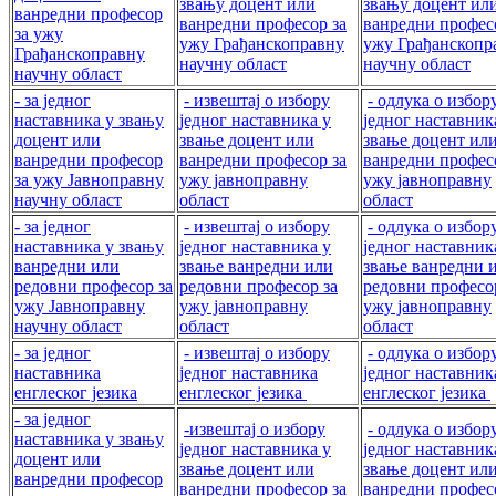
звању доцент или
звању доцент ил
ванредни професор
ванредни професор за
ванредни профес
за ужу
ужу Грађанскоправну
ужу Грађанскопр
Грађанскоправну
научну област
научну област
научну област
- за једног
- извештај о избору
- одлука о избор
наставника у звању
једног наставника у
једног наставник
доцент или
звање доцент или
звање доцент ил
ванредни професор
ванредни професор за
ванредни профес
за ужу Јавноправну
ужу јавноправну
ужу јавноправну
научну област
област
област
- за једног
- извештај о избору
- одлука о избор
наставника у звању
једног наставника у
једног наставник
ванредни или
звање ванредни или
звање ванредни 
редовни професор за
редовни професор за
редовни професо
ужу Јавноправну
ужу јавноправну
ужу јавноправну
научну област
област
област
- за једног
- извештај о избору
- одлука о избор
наставника
једног наставника
једног наставник
енглеског језика
енглеског језика
енглеског језика
- за једног
-извештај о избору
- одлука о избор
наставника у звању
једног наставника у
једног наставник
доцент или
звање доцент или
звање доцент ил
ванредни професор
ванредни професор за
ванредни профес