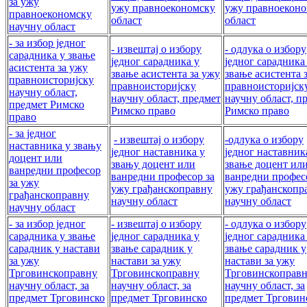
за ужу
ужу правноекономску
ужу правноеконо
правноекономску
област
област
научну област
- за избор једног
- извештај о избору
- одлука о избору
сарадника у звање
једног сарадника у
једног сарадника
асистента за ужу
звање асистента за ужу
звање асистента 
правноисторијску
правноисторијску
правноисторијск
научну област,
научну област, предмет
научну област, п
предмет Римско
Римско право
Римско право
право
- за једног
- извештај о избору
-одлука о избору
наставника у звању
једног наставника у
једног наставник
доцент или
звању доцент или
звање доцент ил
ванредни професор
ванредни професор за
ванредни профес
за ужу
ужу грађанскоправну
ужу грађанскопр
грађанскоправну
научну област
научну област
научну област
- за избор једног
- извештај о избору
- одлука о избору
сарадника у звање
једног сарадника у
једног сарадника
сарадник у настави
звање сарадник у
звање сарадник у
за ужу
настави за ужу
настави за ужу
Трговинскоправну
Трговинскоправну
Трговинскоправ
научну област, за
научну област, за
научну област, за
предмет Трговинско
предмет Трговинско
предмет Трговин