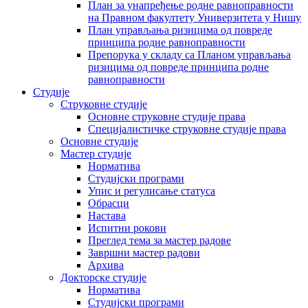
План за унапређење родне равноправности
на Правном факултету Универзитета у Нишу
План управљања ризицима од повреде
принципа родне равноправности
Препорука у складу са Планом управљања
ризицима од повреде принципа родне
равноправности
Студије
Струковне студије
Основне струковне студије права
Специјалистичке струковне студије права
Основне студије
Мастер студије
Норматива
Студијски програми
Упис и регулисање статуса
Обрасци
Настава
Испитни рокови
Преглед тема за мастер радове
Завршни мастер радови
Архива
Докторске студије
Норматива
Студијски програми