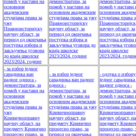
помоћ у настави на
демонстратора, за
демонстратора, з
основним
помоћ у настави на
помоћ у настави 
академским
основним академским
основним акаде
студијама права за
студијама права за ужу
студијама права 
ужу
Правноисторијску
Правноисторијск
Правноисторијску
научну област, за
научну област, за
научну област, за
период од окончања
период од оконч
период од окончања
поступка избора и
поступка избора 
поступка избора и
закључења уговора до
закључења угово
закључења уговора
краја школске
краја школске
до краја школске
2023/2024. године
2023/2024. годи
2023/2024. године
- за избор једног
сарадника ван
- за избор једног
- одлука о избору
радног односа -
сарадника ван радног
једног сарадника
демонстратора, за
односа -
радног односа -
помоћ у настави на
демонстратора, за
демонстратора, з
основним
помоћ у настави на
помоћ у настави 
академским
основним академским
основним акаде
студијама права за
студијама права за ужу
студијама права 
ужу
Кривичноправну
Кривичноправну
Кривичноправну
научну област, на
научну област, на
научну област, на
предмету Кривично
предмету Криви
предмету Кривично
процесно право, за
процесно право, 
процесно право, за
период од окончања
период од оконч