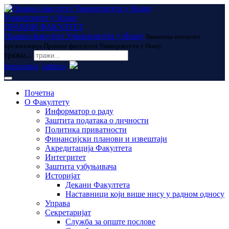
Универзитет у Нишу
ПРАВНИ ФАКУЛТЕТ
Правни факултет Универзитета у Нишу
Званична интернет
презентација Правног факултета Универзитета у Нишу
тражи...
ћирилица
latinica
Почетна
О Факултету
Информатор о раду
Заштита података о личности
Политика приватности
Финансијски планови и извештаји
Акредитација Факултета
Интегритет
Заштита узбуњивача
Историјат
Декани Факултета
Наставници који више нису у радном односу
Управа
Секретаријат
Служба за опште послове