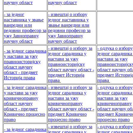
научну област
научну област
- за једног
- извештај о избору
наставника у звање
једног наставника у
ванредни или
звање ванредни или
редовни професор за
редовни професор за
ужу Јавноправну
ужу Јавноправну
научну област
научну област
- извештај о избору за
- одлука о избору
- за једног сарадника
једног сарадника у
једног сарадника
у настави за ужу
настави за ужу
настави за ужу
правноисторијску
правноисторијску
правноисторијск
област научну
област научну област -
област научну обл
област - предмет
предмет Историја
предмет Историј
Историја права
права
права
- за једног сарадника
- извештај о избору за
- одлука о избору
у настави за ужу
једног сарадника у
једног сарадника
кривичноправну
настави за ужу
настави за ужу
област научну
кривичноправну
кривичноправну
област - предмет
област научну област -
област научну обл
Кривично процесно
предмет Кривично
предмет Кривич
право
процесно право
процесно право
- извештај о избору за
- одлука о избору
- за једног сарадника
једног сарадника у
једног сарадника