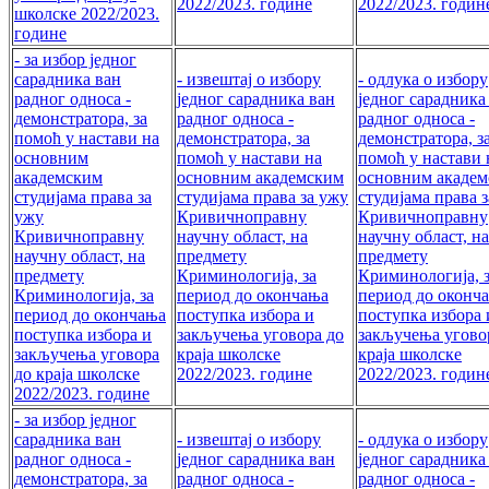
2022/2023. године
2022/2023. годин
школске 2022/2023.
године
- за избор једног
сарадника ван
- извештај о избору
- одлука о избору
радног односа -
једног сарадника ван
једног сарадника
демонстратора, за
радног односа -
радног односа -
помоћ у настави на
демонстратора, за
демонстратора, з
основним
помоћ у настави на
помоћ у настави 
академским
основним академским
основним акаде
студијама права за
студијама права за ужу
студијама права 
ужу
Кривичноправну
Кривичноправну
Кривичноправну
научну област, на
научну област, на
научну област, на
предмету
предмету
предмету
Криминологија, за
Криминологија, 
Криминологија, за
период до окончања
период до оконч
период до окончања
поступка избора и
поступка избора 
поступка избора и
закључења уговора до
закључења угово
закључења уговора
краја школске
краја школске
до краја школске
2022/2023. године
2022/2023. годин
2022/2023. године
- за избор једног
сарадника ван
- извештај о избору
- одлука о избору
радног односа -
једног сарадника ван
једног сарадника
демонстратора, за
радног односа -
радног односа -