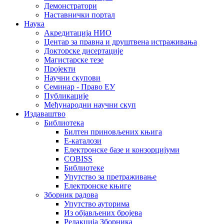
Демонстратори
Наставнички портал
Наука
Акредитација НИО
Центар за правна и друштвена истраживања
Докторске дисертације
Магистарске тезе
Пројекти
Научни скупови
Семинар - Право ЕУ
Публикације
Међународни научни скуп
Издаваштво
Библиотека
Билтен приновљених књига
Е-каталози
Електронске базе и конзорцијуми
COBISS
Библиотеке
Упутство за претраживање
Електронске књиге
Зборник радова
Упутство ауторима
Из објављених бројева
Редакција Зборника