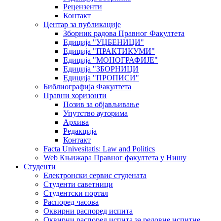
Рецензенти
Контакт
Центар за публикације
Зборник радова Правног Факултета
Едиција "УЏБЕНИЦИ"
Едиција "ПРАКТИКУМИ"
Едиција "МОНОГРАФИЈЕ"
Едиција "ЗБОРНИЦИ
Едиција "ПРОПИСИ"
Библиографија Факултета
Правни хоризонти
Позив за објављивање
Упутство ауторима
Архива
Редакција
Контакт
Facta Univesitatis: Law and Politics
Web Књижара Правног факултета у Нишу
Студенти
Електронски сервис студената
Студенти саветници
Студентски портал
Распоред часова
Оквирни распоред испита
Оквирни распоред испита за редовне испитне