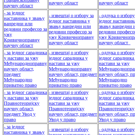
Грађанскоправну
научну област
научну област
научну област
- за једног
- извештај о избору за
- одлука о избору
наставника у звању
једног наставника у
једног наставник
ванредни или
звању ванредни или
звању ванредни 
редовни професор за
редовни професор за
редовни професо
ужу
ужу Кривичноправну
ужу Кривичнопр
Кривичноправну
научну област
научну област
научну област
- за једног сарадника
- извештај о избору
- одлука о избору
у настави за ужу
једног сарадника у
једног сарадника
Међународноправну
настави за ужу
настави за ужу
научну област,
Међународноправну
Међународнопра
предмет
научну област, предмет
научну област, п
Међународно
Међународно
Међународно
приватно право
приватно право
приватно право
- за једног сарадника
- извештај о избору
- одлука о избору
у настави за ужу
једног сарадника у
једног сарадника
Правнотеоријску
настави за ужу
настави за ужу
научну област,
Правнотеоријску
Правнотеоријску
предмет Увод у
научну област, предмет
научну област, п
право
Увод у право
Увод у право
- за једног
- извештај о избору
- одлука о избору
наставника у звању
једног наставника у
једног наставник