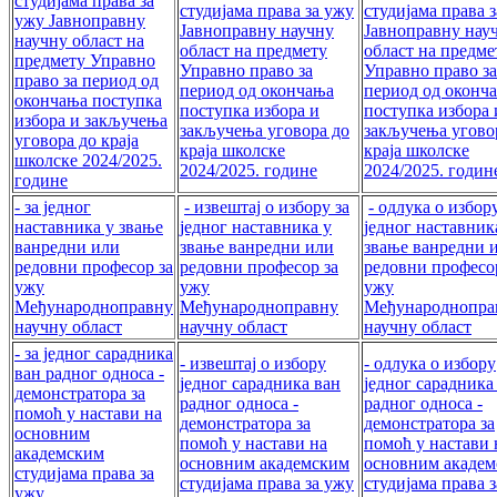
студијама права за
студијама права за ужу
студијама права 
ужу Јавноправну
Јавноправну научну
Јавноправну нау
научну област на
област на предмету
област на предме
предмету Управно
Управно право за
Управно право за
право за период од
период од окончања
период од оконч
окончања поступка
поступка избора и
поступка избора 
избора и закључења
закључења уговора до
закључења угово
уговора до краја
краја школске
краја школске
школске 2024/2025.
2024/2025. године
2024/2025. годин
године
- за једног
- извештај о избору за
- одлука о избору
наставника у звање
једног наставника у
једног наставник
ванредни или
звање ванредни или
звање ванредни 
редовни професор за
редовни професор за
редовни професо
ужу
ужу
ужу
Међународноправну
Међународноправну
Међународнопра
научну област
научну област
научну област
- за једног сарадника
- извештај о избору
- одлука о избору
ван рaдног односа -
једног сарадника ван
једног сарадника
демонстратора за
рaдног односа -
рaдног односа -
помоћ у настави на
демонстратора за
демонстратора за
основним
помоћ у настави на
помоћ у настави 
академским
основним академским
основним акаде
студијама права за
студијама права за ужу
студијама права 
ужу