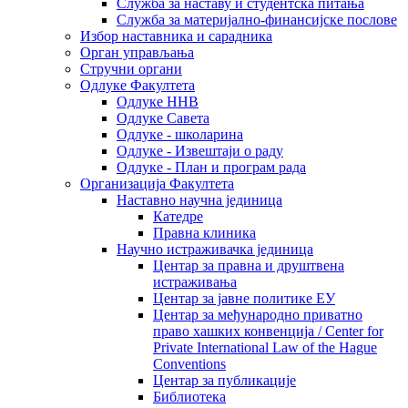
Служба за наставу и студентска питања
Служба за материјално-финансијске послове
Избор наставника и сарадника
Oрган управљања
Стручни органи
Одлуке Факултета
Одлуке ННВ
Одлуке Савета
Одлуке - школарина
Одлуке - Извештаји о раду
Одлуке - План и програм рада
Организација Факултета
Наставно научна јединица
Катедре
Правна клиника
Научно истраживачка јединица
Центар за правна и друштвена
истраживања
Центар за јавне политике ЕУ
Центар за међународно приватно
право хашких конвенција / Center for
Private International Law of the Hague
Conventions
Центар за публикације
Библиотека