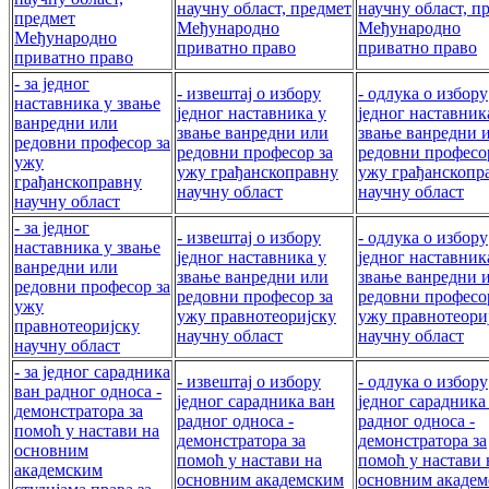
научну област, предмет
научну област, п
предмет
Међународно
Међународно
Међународно
приватно право
приватно право
приватно право
- за једног
- извештај о избору
- одлука о избору
наставника у звање
једног наставника у
једног наставник
ванредни или
звање ванредни или
звање ванредни 
редовни професор за
редовни професор за
редовни професо
ужу
ужу грађанскоправну
ужу грађанскопр
грађанскоправну
научну област
научну област
научну област
- за једног
- извештај о избору
- одлука о избору
наставника у звање
једног наставника у
једног наставник
ванредни или
звање ванредни или
звање ванредни 
редовни професор за
редовни професор за
редовни професо
ужу
ужу правнотеоријску
ужу правнотеори
правнотеоријску
научну област
научну област
научну област
- за једног сарадника
- извештај о избору
- одлука о избору
ван рaдног односа -
једног сарадника ван
једног сарадника
демонстратора за
рaдног односа -
рaдног односа -
помоћ у настави на
демонстратора за
демонстратора за
основним
помоћ у настави на
помоћ у настави 
академским
основним академским
основним акаде