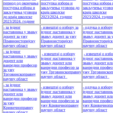
период од окончања
поступка избора и
поступка избора 
поступка избора и
закључења уговора до
закључења угово
закључења уговора
краја школске
краја школске
до краја школске
2023/2024. године
2023/2024. годи
2023/2024. године
- за једног
- извештај о избору за
- одлука о избору
наставника у звању
једног наставника у
једног наставник
доцент за ужу
звању доцент за ужу
звању доцент за 
Правноисторијску
Правноисторијску
Правноисторијск
научну област
научну област
научну област
- за једног
- извештај о избору
- извештај о изб
наставника у звању
једног наставника у
једног наставник
доцент или
звању доцент или
звању доцент ил
ванредни професор
ванредни професор за
ванредни профес
за ужу
ужу Трговинскоправну
ужу Трговинскоп
Трговинскоправну
научну област
научну област
научну област
- за једног
- извештај о избору
- одлука о избору
наставника у звању
једног наставника у
једног наставник
доцент или
звању доцент или
звању доцент ил
ванредни професор
ванредни професор за
ванредни профес
за ужу
ужу Кривичноправну
ужу Кривичнопр
Кривичноправну
научну област
научну област
научну област