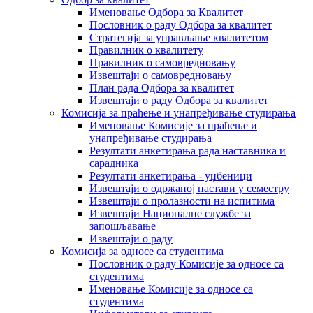
Именовање Одбора за Квалитет
Пословник о раду Одбора за квалитет
Стратегија за управљање квалитетом
Правилник о квалитету
Правилник о самовредновању
Извештаји о самовредновању
План рада Одбора за квалитет
Извештаји о раду Одбора за квалитет
Комисија за праћење и унапређивање студирања
Именовање Комисије за праћење и
унапређивање студирања
Резултати анкетирања рада наставника и
сарадника
Резултати анкетирања - уџбеници
Извештаји о одржаној настави у семестру
Извештаји о пролазности на испитима
Извештаји Националне службе за
запошљавање
Извештаји о раду
Комисија за односе са студентима
Пословник о раду Комисије за односе са
студентима
Именовање Комисије за односе са
студентима