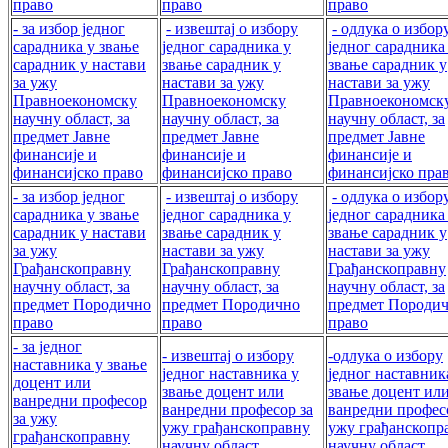
право
право
право
- за избор једног
- извештај о избору
- одлука о избор
сарадника у звање
једног сарадника у
једног сарадника
сарадник у настави
звање сарадник у
звање сарадник у
за ужу
настави за ужу
настави за ужу
Правноекономску
Правноекономску
Правноекономск
научну област, за
научну област, за
научну област, за
предмет Јавне
предмет Јавне
предмет Јавне
финансије и
финансије и
финансије и
финансијско право
финансијско право
финансијско пра
- за избор једног
- извештај о избору
- одлука о избор
сарадника у звање
једног сарадника у
једног сарадника
сарадник у настави
звање сарадник у
звање сарадник у
за ужу
настави за ужу
настави за ужу
Грађанскоправну
Грађанскоправну
Грађанскоправну
научну област, за
научну област, за
научну област, за
предмет Породично
предмет Породично
предмет Породи
право
право
право
- за једног
- извештај о избору
-одлука о избору
наставника у звање
једног наставника у
једног наставник
доцент или
звање доцент или
звање доцент ил
ванредни професор
ванредни професор за
ванредни профес
за ужу
ужу грађанскоправну
ужу грађанскопр
грађанскоправну
научну област
научну област