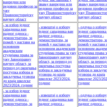
ванредни или
звању ванредни или
звању ванредни 
редовни професор за
редовни професор за
редовни професо
ужу
ужу Правноисторијску
ужу Правноистор
Правноисторијску
научну област
научну област
научну област
- за избор једног
- извештај о избору
- одлука о избору
сарадника ван
једног сарадника ван
једног сарадника
радног односа -
радног односа -
радног односа -
демонстратора, за
демонстратора, за
демонстратора, з
помоћ у настави на
помоћ у настави на
помоћ у настави 
основним
основним академским
основним акаде
академским
студијама права за ужу
студијама права 
студијама права за
Јавноправну научну
Јавноправну нау
ужу Јавноправну
област, за период од
област, за период
научну област, за
окончања поступка
окончања поступ
период од окончања
избора и закључења
избора и закључ
поступка избора и
уговора до краја
уговора до краја
закључења уговора
школске 2023/2024.
школске 2023/202
до краја школске
године
године
2023/2024. године
- за избор једног
сарадника ван
- извештај о избору
- одлука о избору
радног односа -
једног сарадника ван
једног сарадника
демонстратора, за
радног односа -
радног односа -