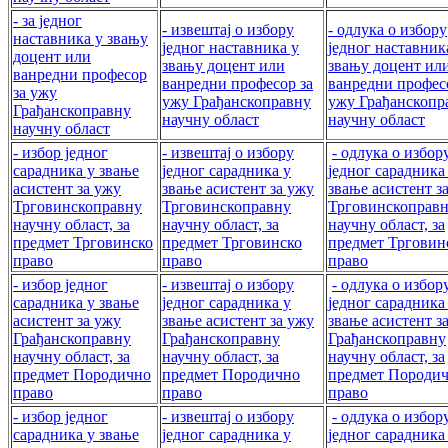
- за једног
- извештај о избору
- одлука о избору
наставника у звању
једног наставника у
једног наставник
доцент или
звању доцент или
звању доцент ил
ванредни професор
ванредни професор за
ванредни профес
за ужу
ужу Грађанскоправну
ужу Грађанскопр
Грађанскоправну
научну област
научну област
научну област
- избор једног
- извештај о избору
- одлука о избор
сарадника у звање
једног сарадника у
једног сарадника
асистент за ужу
звање асистент за ужу
звање асистент з
Трговинскоправну
Трговинскоправну
Трговинскоправ
научну област, за
научну област, за
научну област, за
предмет Трговинско
предмет Трговинско
предмет Трговин
право
право
право
- избор једног
- извештај о избору
- одлука о избор
сарадника у звање
једног сарадника у
једног сарадника
асистент за ужу
звање асистент за ужу
звање асистент з
Грађанскоправну
Грађанскоправну
Грађанскоправну
научну област, за
научну област, за
научну област, за
предмет Породично
предмет Породично
предмет Породи
право
право
право
- избор једног
- извештај о избору
- одлука о избор
сарадника у звање
једног сарадника у
једног сарадника