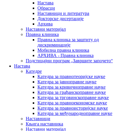
Настава
Обрасци
Наставници и литература
Докторске дисертације
Архива
Наставни материјал
Правна клиника
Правна клиника за заштиту од
дискриминације
Мобилна правна клиника
АРХИВА - Правна клиника
Подстицајни програм „Завршите започето“
Настава
Катедре
Катедра за правнотеоријске науке
Катедра за јавноправне науке
Катедра за кривичноправне науке
Катедра за грађанскоправне науке
Катедра за трговинскоправне науке
Катедра за правноекономске науке
Катедра за правноисторијске науке
Катедра за међународноправне науке
Наставници
Књига наставника
Наставни материјал