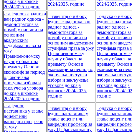
до краја школске
2024/2025. године
2024/2025. годин
2024/2025. године
- за једног сарадника
- извештај о избору
- одлука о избору
ван рaдног односа -
једног сарадника ван
једног сарадника
демонстратора за
рaдног односа -
рaдног односа -
помоћ у настави на
демонстратора за
демонстратора за
основним
помоћ у настави на
помоћ у настави 
академским
основним академским
основним акаде
студијама права за
студијама права за ужу
студијама права 
ужу
Правноекономску
Правноекономск
Правноекономску
научну област на
научну област на
научну област на
предмету Основи
предмету Основ
предмету Основи
економије за период од
економије за пер
економије за период
окончања поступка
окончања поступ
од окончања
избора и закључења
избора и закључ
поступка избора и
уговора до краја
уговора до краја
закључења уговора
школске 2024/2025.
школске 2024/202
до краја школске
године
године
2024/2025. године
- за једног
- извештај о избору
- одлука о избору
наставника у звање
једног наставника у
једног наставник
доцент или
звање доцент или
звање доцент ил
ванредни професор
ванредни професор за
ванредни профес
за ужу
ужу Грађанскоправну
ужу Грађанскопр