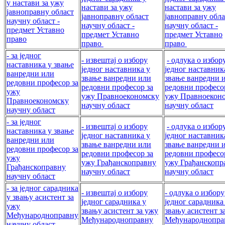
у настави за ужу
настави за ужу
настави за ужу
јавноправну област
јавноправну област
јавноправну обла
научну област -
научну област -
научну област -
предмет Уставно
предмет Уставно
предмет Уставно
право
право
право
- за једног
- извештај о избору
- одлука о избор
наставника у звање
једног наставника у
једног наставник
ванредни или
звање ванредни или
звање ванредни 
редовни професор за
редовни професор за
редовни професо
ужу
ужу Правноекономску
ужу Правноекон
Правноекономску
научну област
научну област
научну област
- за једног
- извештај о избору
- одлука о избор
наставника у звање
једног наставника у
једног наставник
ванредни или
звање ванредни или
звање ванредни 
редовни професор за
редовни професор за
редовни професо
ужу
ужу Грађанскоправну
ужу Грађанскопр
Грађанскоправну
научну област
научну област
научну област
- за једног сарадника
- извештај о избору
- одлука о избору
у звању асистент за
једног сарадника у
једног сарадника
ужу
звању асистент за ужу
звању асистент з
Међународноправну
Међународноправну
Међународнопра
научну област,