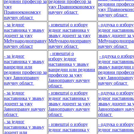
редовни професор за
редовни професор за
редовни професо
ужу
ужу Правноекономску
ужу Правноекон
Правноекономску
научну област
научну област
научну област
- за једног
- извештај о избору
- одлука о избору
наставника у звању
једног наставника у
једног наставник
доцент за ужу
звању доцент за ужу
звању доцент за 
Међународноправну
Међународноправну
Међународнопра
научну област
научну област
научну област
- извештај о
- за једног
- одлука о избор
избору једног
наставника у звању
једног наставник
наставника у звању
ванредни или
звању ванредни 
ванредни или редовни
редовни професор за
редовни професо
професор за ужу
ужу Јавноправну
ужу Јавноправну
Јавноправну научну
научну област
научну област
област
- за једног
- извештај о избору
- одлука о избору
наставника у звању
једног наставника у
једног наставник
доцент за ужу
звању доцент за ужу
звању доцент за 
Јавноправну научну
Јавноправну научну
Јавноправну нау
област
област
област
- за једног
- извештај о избору
- одлука о избору
наставника у звању
једног наставника у
једног наставник
доцент или