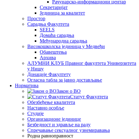
Рачунарско-информациони центар
Секретаријат
Јединица за квалитет
Простор
Сарадња Факултета
SEELS
Домаћа сарадња
Међународна сарадња
Високошколска јединица у Медвеђи
Обавештења
Архива
АЛУМНИ КЛУБ Правног факултета Универзитета
у Нишу
Донације Факултету
Огласна табла за јавно достављање
Норматива
Закон о ВО
Статут Факултета
Обезбеђење квалитета
Наставно особље
Студије
Организационе јединице
Безбедност и здравље на раду
Спречавање сексуалног узнемиравања
Родна равноправност