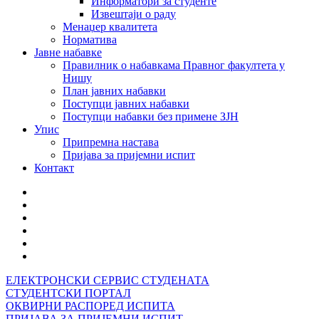
Информатори за студенте
Извештаји о раду
Менаџер квалитета
Норматива
Јавне набавке
Правилник о набавкама Правног факултета у
Нишу
План јавних набавки
Поступци јавних набавки
Поступци набавки без примене ЗЈН
Упис
Припремна настава
Пријава за пријемни испит
Контакт
ЕЛЕКТРОНСКИ СЕРВИС СТУДЕНАТА
СТУДЕНТСКИ ПОРТАЛ
ОКВИРНИ РАСПОРЕД ИСПИТА
ПРИЈАВА ЗА ПРИЈЕМНИ ИСПИТ