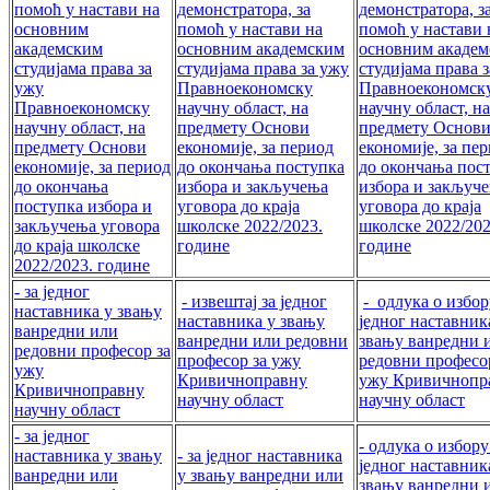
помоћ у настави на
демонстратора, за
демонстратора, з
основним
помоћ у настави на
помоћ у настави 
академским
основним академским
основним акаде
студијама права за
студијама права за ужу
студијама права 
ужу
Правноекономску
Правноекономск
Правноекономску
научну област, на
научну област, на
научну област, на
предмету Основи
предмету Основ
предмету Основи
економије, за период
економије, за пе
економије, за период
до окончања поступка
до окончања пос
до окончања
избора и закључења
избора и закључ
поступка избора и
уговора до краја
уговора до краја
закључења уговора
школске 2022/2023.
школске 2022/202
до краја школске
године
године
2022/2023. године
- за једног
- извештај за једног
- одлука о избор
наставника у звању
наставника у звању
једног наставник
ванредни или
ванредни или редовни
звању ванредни 
редовни професор за
професор за ужу
редовни професо
ужу
Кривичноправну
ужу Кривичнопр
Кривичноправну
научну област
научну област
научну област
- за једног
- одлука о избору
наставника у звању
- за једног наставника
једног наставник
ванредни или
у звању ванредни или
звању ванредни 