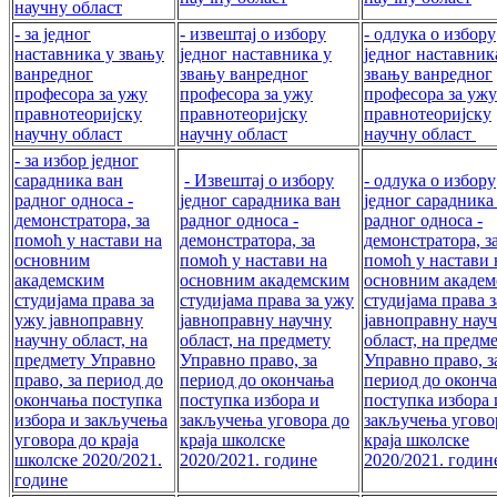
научну област
- за једног
- извештај о избору
- одлука о избору
наставника у звању
једног наставника у
једног наставник
ванредног
звању ванредног
звању ванредног
професора за ужу
професора за ужу
професора за ужу
правнотеоријску
правнотеоријску
правнотеоријску
научну област
научну област
научну област
- за избор једног
сарадника ван
- Извештај о избору
- одлука о избору
радног односа -
једног сарадника ван
једног сарадника
демонстратора, за
радног односа -
радног односа -
помоћ у настави на
демонстратора, за
демонстратора, з
основним
помоћ у настави на
помоћ у настави 
академским
основним академским
основним акаде
студијама права за
студијама права за ужу
студијама права 
ужу јавноправну
јавноправну научну
јавноправну нау
научну област, на
област, на предмету
област, на предм
предмету Управно
Управно право, за
Управно право, з
право, за период до
период до окончања
период до оконч
окончања поступка
поступка избора и
поступка избора 
избора и закључења
закључења уговора до
закључења угово
уговора до краја
краја школске
краја школске
школске 2020/2021.
2020/2021. године
2020/2021. годин
године