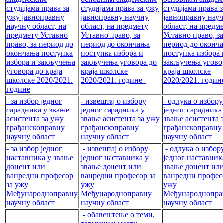
студијама права за
студијама права за ужу
студијама права 
ужу јавноправну
јавноправну научну
јавноправну нау
научну област, на
област, на предмету
област, на предм
предмету Уставно
Уставно право, за
Уставно право, за
право, за период до
период до окончања
период до оконч
окончања поступка
поступка избора и
поступка избора 
избора и закључења
закључења уговора до
закључења угово
уговора до краја
краја школске
краја школске
школске 2020/2021.
2020/2021. године
2020/2021. годи
године
- за избор једног
- извештај о избору
- одлука о избору
сарадника у звање
једног сарадника у
једног сарадника
асистента за ужу
звање асистента за ужу
звање асистента 
грађанскоправну
грађанскоправну
грађанскоправну
научну област
научну област
научну област
- за избор једног
- извештај о избору
- одлука о избор
наставника у звање
једног наставника у
једног наставник
доцент или
звање доцент или
звање доцент ил
ванредни професор
ванредни професор за
ванредни профес
за ужу
ужу
ужу
Међународноправну
Међународноправну
Међународнопра
научну област
научну област
научну област
- обавештење о теми,