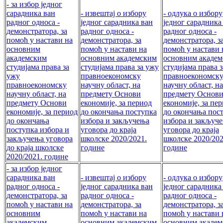
- за избор једног
сарадника ван
- извештај о избору
- одлука о избору
радног односа -
једног сарадника ван
једног сарадника
демонстратора, за
радног односа -
радног односа -
помоћ у настави на
демонстратора, за
демонстратора, з
основним
помоћ у настави на
помоћ у настави 
академским
основним академским
основним акаде
студијама права за
студијама права за ужу
студијама права 
ужу
правноекономску
правноекономск
правноекономску
научну област, на
научну област, на
научну област, на
предмету Основи
предмету Основ
предмету Основи
економије, за период
економије, за пе
економије, за период
до окончања поступка
до окончања пос
до окончања
избора и закључења
избора и закључ
поступка избора и
уговора до краја
уговора до краја
закључења уговора
школске 2020/2021.
школске 2020/202
до краја школске
године
године
2020/2021. године
- за избор једног
сарадника ван
- извештај о избору
- одлука о избору
радног односа -
једног сарадника ван
једног сарадника
демонстратора, за
радног односа -
радног односа -
помоћ у настави на
демонстратора, за
демонстратора, з
основним
помоћ у настави на
помоћ у настави 
академским
основним академским
основним акаде