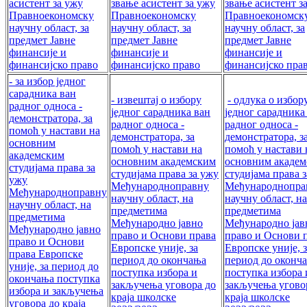
асистент за ужу
звање асистент за ужу
звање асистент з
Правноекономску
Правноекономску
Правноекономск
научну област, за
научну област, за
научну област, за
предмет Јавне
предмет Јавне
предмет Јавне
финансије и
финансије и
финансије и
финансијско право
финансијско право
финансијско пра
- за избор једног
сарадника ван
- извештај о избору
- одлука о избор
радног односа -
једног сарадника ван
једног сарадника
демонстратора, за
радног односа -
радног односа -
помоћ у настави на
демонстратора, за
демонстратора, з
основним
помоћ у настави на
помоћ у настави 
академским
основним академским
основним акаде
студијама права за
студијама права за ужу
студијама права 
ужу
Међународноправну
Међународнопра
Међународноправну
научну област, на
научну област, на
научну област, на
предметима
предметима
предметима
Међународно јавно
Међународно јав
Међународно јавно
право и Основи права
право и Основи 
право и Основи
Европске уније, за
Европске уније, з
права Европске
период до окончања
период до оконч
уније, за период до
поступка избора и
поступка избора 
окончања поступка
закључења уговора до
закључења угово
избора и закључења
краја школске
краја школске
уговора до краја