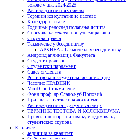
рокове у шк. 2024/2025.
Распоред испитних рокова
Термини консултативне наставе
Календар наставе
Годишњи редослед полагања испита
Спречавање сексуалног узнемиравања
Стручна пракса
Такмичење у беседништву
АРХИВА - Такмичење у беседништву
Андроид апликација Факултета
Студент продекан
Студентски парламент
Савез студената
Регистроване студентске организације
Часопис ПРАВНИК
Moot Court такмичење
Фонд проф. др Славољуб Поповић
Пријаве за тестове и колоквијуме
Распоред испита - датум и сатница
ТЕРМИНИ ТЕСТОВА И КОЛОКВИЈУМА
Правилник о организовању и одржавању
студентских скупова
Квалитет
Јединица за квалитет
Одбор за квалитет