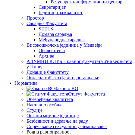
Рачунарско-информациони центар
Секретаријат
Јединица за квалитет
Простор
Сарадња Факултета
SEELS
Домаћа сарадња
Међународна сарадња
Високошколска јединица у Медвеђи
Обавештења
Архива
АЛУМНИ КЛУБ Правног факултета Универзитета
у Нишу
Донације Факултету
Огласна табла за јавно достављање
Норматива
Закон о ВО
Статут Факултета
Обезбеђење квалитета
Наставно особље
Студије
Организационе јединице
Безбедност и здравље на раду
Спречавање сексуалног узнемиравања
Родна равноправност