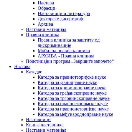
Настава
Обрасци
Наставници и литература
Докторске дисертације
Архива
Наставни материјал
Правна клиника
Правна клиника за заштиту од
дискриминације
Мобилна правна клиника
АРХИВА - Правна клиника
Подстицајни програм „Завршите започето“
Настава
Катедре
Катедра за правнотеоријске науке
Катедра за јавноправне науке
Катедра за кривичноправне науке
Катедра за грађанскоправне науке
Катедра за трговинскоправне науке
Катедра за правноекономске науке
Катедра за правноисторијске науке
Катедра за међународноправне науке
Наставници
Књига наставника
Наставни материјал