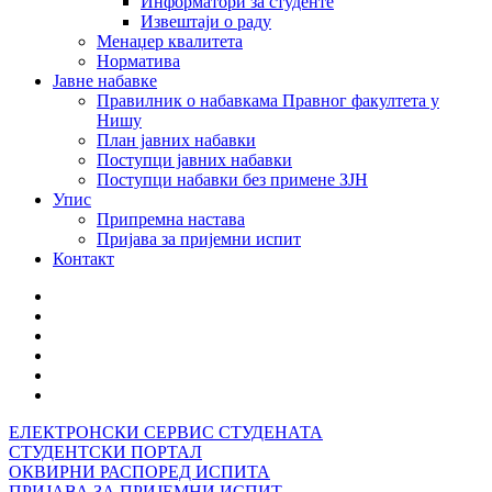
Информатори за студенте
Извештаји о раду
Менаџер квалитета
Норматива
Јавне набавке
Правилник о набавкама Правног факултета у
Нишу
План јавних набавки
Поступци јавних набавки
Поступци набавки без примене ЗЈН
Упис
Припремна настава
Пријава за пријемни испит
Контакт
ЕЛЕКТРОНСКИ СЕРВИС СТУДЕНАТА
СТУДЕНТСКИ ПОРТАЛ
ОКВИРНИ РАСПОРЕД ИСПИТА
ПРИЈАВА ЗА ПРИЈЕМНИ ИСПИТ