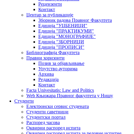
Рецензенти
Контакт
Центар за публикације
Зборник радова Правног Факултета
Едиција "УЏБЕНИЦИ"
Едиција "ПРАКТИКУМИ"
Едиција "МОНОГРАФИЈЕ"
Едиција "ЗБОРНИЦИ
Едиција "ПРОПИСИ"
Библиографија Факултета
Правни хоризонти
Позив за објављивање
Упутство ауторима
Архива
Редакција
Контакт
Facta Univesitatis: Law and Politics
Web Књижара Правног факултета у Нишу
Студенти
Електронски сервис студената
Студенти саветници
Студентски портал
Распоред часова
Оквирни распоред испита
Оквирни распоред испита за редовне испитне