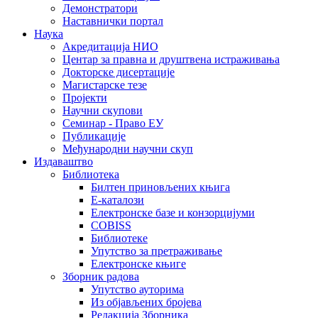
Демонстратори
Наставнички портал
Наука
Акредитација НИО
Центар за правна и друштвена истраживања
Докторске дисертације
Магистарске тезе
Пројекти
Научни скупови
Семинар - Право ЕУ
Публикације
Међународни научни скуп
Издаваштво
Библиотека
Билтен приновљених књига
Е-каталози
Електронске базе и конзорцијуми
COBISS
Библиотеке
Упутство за претраживање
Електронске књиге
Зборник радова
Упутство ауторима
Из објављених бројева
Редакција Зборника