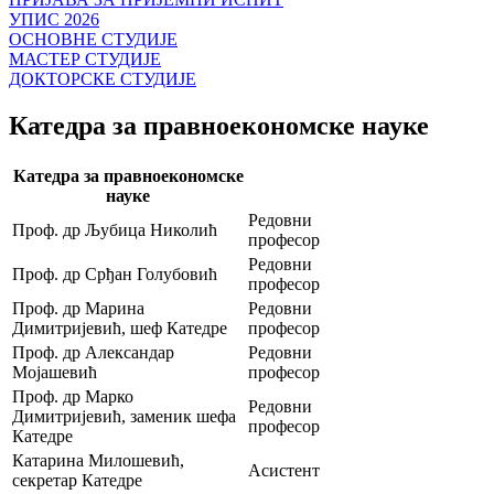
УПИС 2026
ОСНОВНЕ СТУДИЈЕ
МАСТЕР СТУДИЈЕ
ДОКТОРСКЕ СТУДИЈЕ
Катедра за правноекономске науке
Катедра за правноекономске
науке
Редовни
Проф. др Љубица Николић
професор
Редовни
Проф. др Срђан Голубовић
професор
Проф. др Марина
Редовни
Димитријевић, шеф Катедре
професор
Проф. др Александар
Редовни
Мојашевић
професор
Проф. др Марко
Редовни
Димитријевић, заменик шефа
професор
Катедре
Катарина Милошевић,
Асистент
секретар Катедре