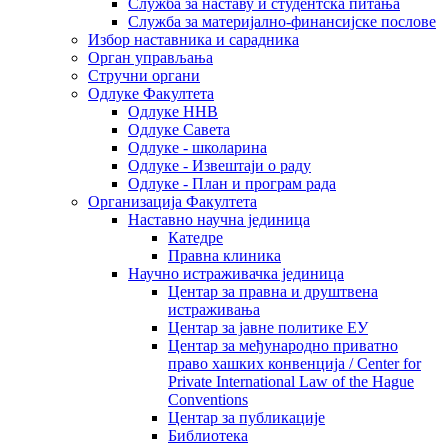
Служба за наставу и студентска питања
Служба за материјално-финансијске послове
Избор наставника и сарадника
Oрган управљања
Стручни органи
Одлуке Факултета
Одлуке ННВ
Одлуке Савета
Одлуке - школарина
Одлуке - Извештаји о раду
Одлуке - План и програм рада
Организација Факултета
Наставно научна јединица
Катедре
Правна клиника
Научно истраживачка јединица
Центар за правна и друштвена
истраживања
Центар за јавне политике ЕУ
Центар за међународно приватно
право хашких конвенција / Center for
Private International Law of the Hague
Conventions
Центар за публикације
Библиотека