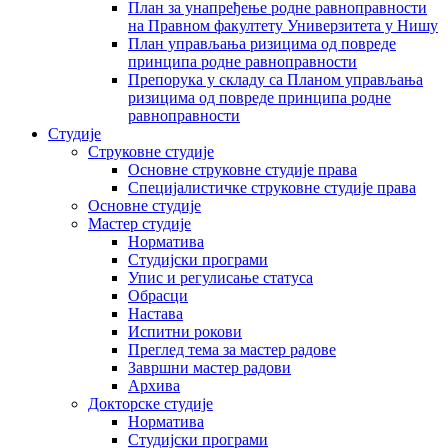
План за унапређење родне равноправности
на Правном факултету Универзитета у Нишу
План управљања ризицима од повреде
принципа родне равноправности
Препорука у складу са Планом управљања
ризицима од повреде принципа родне
равноправности
Студије
Струковне студије
Основне струковне студије права
Специјалистичке струковне студије права
Основне студије
Мастер студије
Норматива
Студијски програми
Упис и регулисање статуса
Обрасци
Настава
Испитни рокови
Преглед тема за мастер радове
Завршни мастер радови
Архива
Докторске студије
Норматива
Студијски програми