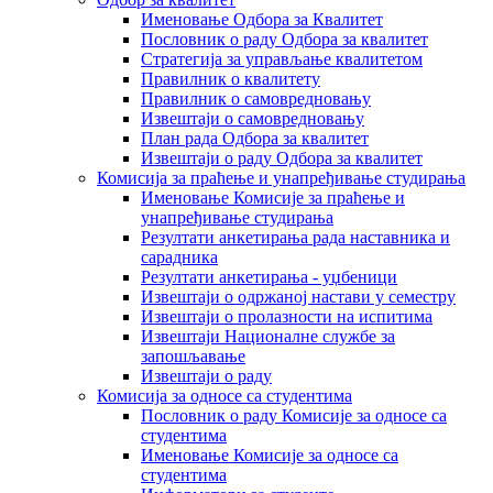
Именовање Одбора за Квалитет
Пословник о раду Одбора за квалитет
Стратегија за управљање квалитетом
Правилник о квалитету
Правилник о самовредновању
Извештаји о самовредновању
План рада Одбора за квалитет
Извештаји о раду Одбора за квалитет
Комисија за праћење и унапређивање студирања
Именовање Комисије за праћење и
унапређивање студирања
Резултати анкетирања рада наставника и
сарадника
Резултати анкетирања - уџбеници
Извештаји о одржаној настави у семестру
Извештаји о пролазности на испитима
Извештаји Националне службе за
запошљавање
Извештаји о раду
Комисија за односе са студентима
Пословник о раду Комисије за односе са
студентима
Именовање Комисије за односе са
студентима