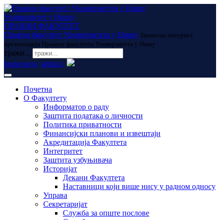
Универзитет у Нишу
ПРАВНИ ФАКУЛТЕТ
Правни факултет Универзитета у Нишу
Званична интернет
презентација Правног факултета Универзитета у Нишу
тражи...
ћирилица
latinica
Почетна
О Факултету
Информатор о раду
Заштита података о личности
Политика приватности
Финансијски планови и извештаји
Акредитација Факултета
Интегритет
Заштита узбуњивача
Историјат
Декани Факултета
Наставници који више нису у радном односу
Управа
Секретаријат
Служба за опште послове