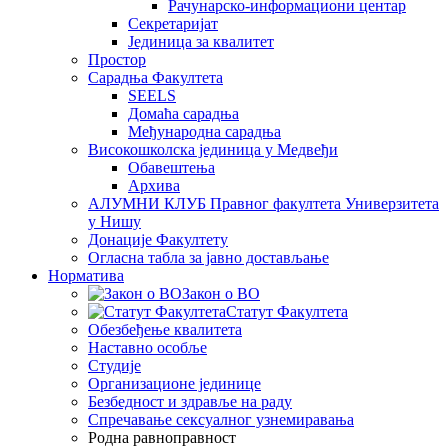
Рачунарско-информациони центар
Секретаријат
Јединица за квалитет
Простор
Сарадња Факултета
SEELS
Домаћа сарадња
Међународна сарадња
Високошколска јединица у Медвеђи
Обавештења
Архива
АЛУМНИ КЛУБ Правног факултета Универзитета
у Нишу
Донације Факултету
Огласна табла за јавно достављање
Норматива
Закон о ВО
Статут Факултета
Обезбеђење квалитета
Наставно особље
Студије
Организационе јединице
Безбедност и здравље на раду
Спречавање сексуалног узнемиравања
Родна равноправност