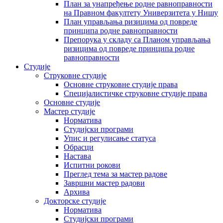
План за унапређење родне равноправности
на Правном факултету Универзитета у Нишу
План управљања ризицима од повреде
принципа родне равноправности
Препорука у складу са Планом управљања
ризицима од повреде принципа родне
равноправности
Студије
Струковне студије
Основне струковне студије права
Специјалистичке струковне студије права
Основне студије
Мастер студије
Норматива
Студијски програми
Упис и регулисање статуса
Обрасци
Настава
Испитни рокови
Преглед тема за мастер радове
Завршни мастер радови
Архива
Докторске студије
Норматива
Студијски програми