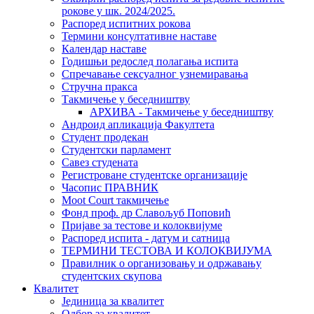
рокове у шк. 2024/2025.
Распоред испитних рокова
Термини консултативне наставе
Календар наставе
Годишњи редослед полагања испита
Спречавање сексуалног узнемиравања
Стручна пракса
Такмичење у беседништву
АРХИВА - Такмичење у беседништву
Андроид апликација Факултета
Студент продекан
Студентски парламент
Савез студената
Регистроване студентске организације
Часопис ПРАВНИК
Moot Court такмичење
Фонд проф. др Славољуб Поповић
Пријаве за тестове и колоквијуме
Распоред испита - датум и сатница
ТЕРМИНИ ТЕСТОВА И КОЛОКВИЈУМА
Правилник о организовању и одржавању
студентских скупова
Квалитет
Јединица за квалитет
Одбор за квалитет