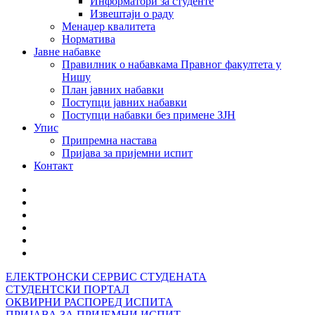
Информатори за студенте
Извештаји о раду
Менаџер квалитета
Норматива
Јавне набавке
Правилник о набавкама Правног факултета у
Нишу
План јавних набавки
Поступци јавних набавки
Поступци набавки без примене ЗЈН
Упис
Припремна настава
Пријава за пријемни испит
Контакт
ЕЛЕКТРОНСКИ СЕРВИС СТУДЕНАТА
СТУДЕНТСКИ ПОРТАЛ
ОКВИРНИ РАСПОРЕД ИСПИТА
ПРИЈАВА ЗА ПРИЈЕМНИ ИСПИТ