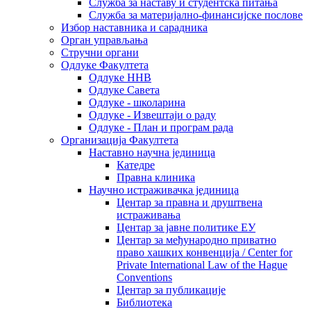
Служба за наставу и студентска питања
Служба за материјално-финансијске послове
Избор наставника и сарадника
Oрган управљања
Стручни органи
Одлуке Факултета
Одлуке ННВ
Одлуке Савета
Одлуке - школарина
Одлуке - Извештаји о раду
Одлуке - План и програм рада
Организација Факултета
Наставно научна јединица
Катедре
Правна клиника
Научно истраживачка јединица
Центар за правна и друштвена
истраживања
Центар за јавне политике ЕУ
Центар за међународно приватно
право хашких конвенција / Center for
Private International Law of the Hague
Conventions
Центар за публикације
Библиотека