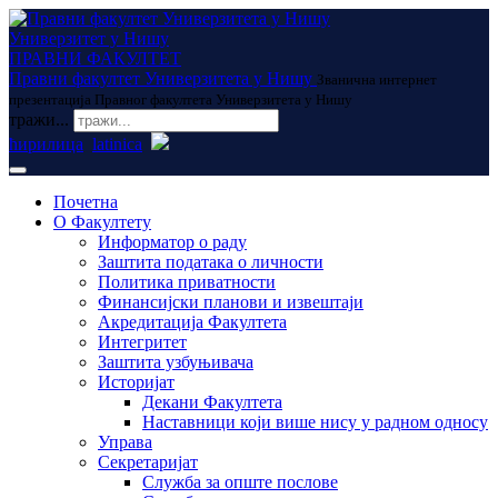
Универзитет у Нишу
ПРАВНИ ФАКУЛТЕТ
Правни факултет Универзитета у Нишу
Званична интернет
презентација Правног факултета Универзитета у Нишу
тражи...
ћирилица
latinica
Почетна
О Факултету
Информатор о раду
Заштита података о личности
Политика приватности
Финансијски планови и извештаји
Акредитација Факултета
Интегритет
Заштита узбуњивача
Историјат
Декани Факултета
Наставници који више нису у радном односу
Управа
Секретаријат
Служба за опште послове