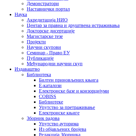
Демонстратори
Наставнички портал
Наука
Акредитација НИО
Центар за правна и друштвена истраживања
Докторске дисертације
Магистарске тезе
Пројекти
Научни скупови
Семинар - Право ЕУ
Публикације
Међународни научни скуп
Издаваштво
Библиотека
Билтен приновљених књига
Е-каталози
Електронске базе и конзорцијуми
COBISS
Библиотеке
Упутство за претраживање
Електронске књиге
Зборник радова
Упутство ауторима
Из објављених бројева
Редакција Зборника