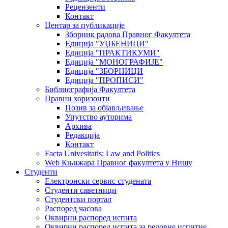
Рецензенти
Контакт
Центар за публикације
Зборник радова Правног Факултета
Едиција "УЏБЕНИЦИ"
Едиција "ПРАКТИКУМИ"
Едиција "МОНОГРАФИЈЕ"
Едиција "ЗБОРНИЦИ
Едиција "ПРОПИСИ"
Библиографија Факултета
Правни хоризонти
Позив за објављивање
Упутство ауторима
Архива
Редакција
Контакт
Facta Univesitatis: Law and Politics
Web Књижара Правног факултета у Нишу
Студенти
Електронски сервис студената
Студенти саветници
Студентски портал
Распоред часова
Оквирни распоред испита
Оквирни распоред испита за редовне испитне