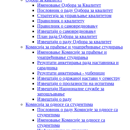
Именовање Одбора за Квалитет
Пословник о раду Одбора за квалитет
Стратегија за управљање квалитетом
Правилник о квалитету
Правилник о самовредновању
Извештаји о самовредновању
План рада Одбора за квалитет
Извештаји о раду Одбора за квалитет
Комисија за праћење и унапређивање студирања
Именовање Комисије за праћење и
унапређивање студирања
Резултати анкетирања рада наставника и
сарадника
Резултати анкетирања - уџбеници
Извештаји о одржаној настави у семестру
Извештаји о пролазности на испитима
Извештаји Националне службе за
запошљавање
Извештаји о раду
Комисија за односе са студентима
Пословник о раду Комисије за односе са
студентима
Именовање Комисије за односе са
студентима