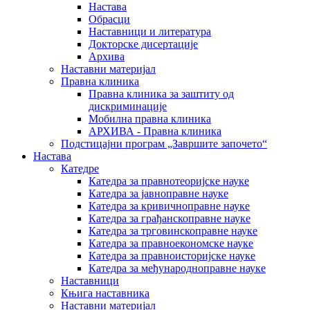
Настава
Обрасци
Наставници и литература
Докторске дисертације
Архива
Наставни материјал
Правна клиника
Правна клиника за заштиту од
дискриминације
Мобилна правна клиника
АРХИВА - Правна клиника
Подстицајни програм „Завршите започето“
Настава
Катедре
Катедра за правнотеоријске науке
Катедра за јавноправне науке
Катедра за кривичноправне науке
Катедра за грађанскоправне науке
Катедра за трговинскоправне науке
Катедра за правноекономске науке
Катедра за правноисторијске науке
Катедра за међународноправне науке
Наставници
Књига наставника
Наставни материјал