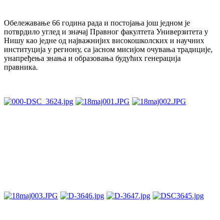
Обележавање 66 година рада и постојања још једном је
потврдило углед и значај Правног факултета Универзитета у
Нишу као једне од најважнијих високошколских и научних
институција у региону, са јасном мисијом очувања традиције,
унапређења знања и образовања будућих генерација
правника.