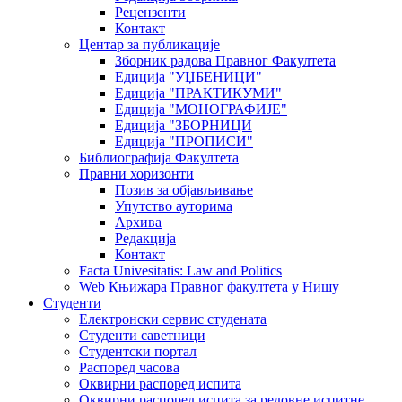
Рецензенти
Контакт
Центар за публикације
Зборник радова Правног Факултета
Едиција "УЏБЕНИЦИ"
Едиција "ПРАКТИКУМИ"
Едиција "МОНОГРАФИЈЕ"
Едиција "ЗБОРНИЦИ
Едиција "ПРОПИСИ"
Библиографија Факултета
Правни хоризонти
Позив за објављивање
Упутство ауторима
Архива
Редакција
Контакт
Facta Univesitatis: Law and Politics
Web Књижара Правног факултета у Нишу
Студенти
Електронски сервис студената
Студенти саветници
Студентски портал
Распоред часова
Оквирни распоред испита
Оквирни распоред испита за редовне испитне