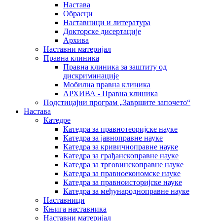
Настава
Обрасци
Наставници и литература
Докторске дисертације
Архива
Наставни материјал
Правна клиника
Правна клиника за заштиту од
дискриминације
Мобилна правна клиника
АРХИВА - Правна клиника
Подстицајни програм „Завршите започето“
Настава
Катедре
Катедра за правнотеоријске науке
Катедра за јавноправне науке
Катедра за кривичноправне науке
Катедра за грађанскоправне науке
Катедра за трговинскоправне науке
Катедра за правноекономске науке
Катедра за правноисторијске науке
Катедра за међународноправне науке
Наставници
Књига наставника
Наставни материјал