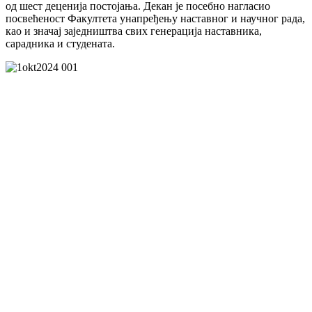
од шест деценија постојања. Декан је посебно нагласио
посвећеност Факултета унапређењу наставног и научног рада,
као и значај заједништва свих генерација наставника,
сарадника и студената.