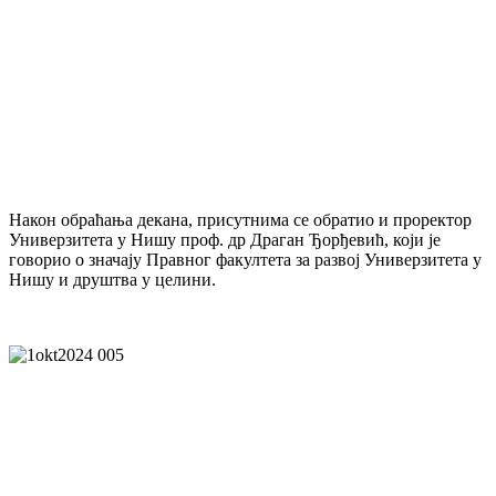
Након обраћања декана, присутнима се обратио и проректор
Универзитета у Нишу проф. др Драган Ђорђевић, који је
говорио о значају Правног факултета за развој Универзитета у
Нишу и друштва у целини.