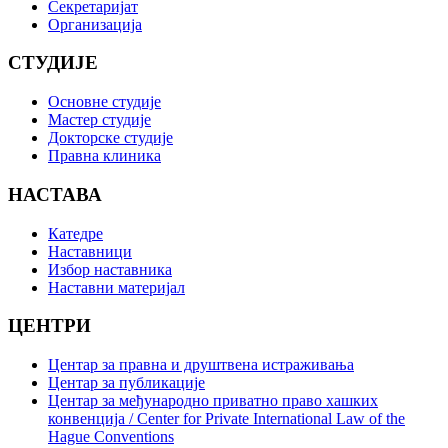
Секретаријат
Организација
СТУДИЈЕ
Основне студије
Мастер студије
Докторске студије
Правна клиника
НАСТАВА
Катедре
Наставници
Избор наставника
Наставни материјал
ЦЕНТРИ
Центар за правна и друштвена истраживања
Центар за публикације
Центар за међународно приватно право хашких
конвенција / Center for Private International Law of the
Hague Conventions