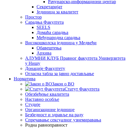
Рачунарско-информациони центар
Секретаријат
Јединица за квалитет
Простор
Сарадња Факултета
SEELS
Домаћа сарадња
Међународна сарадња
Високошколска јединица у Медвеђи
Обавештења
Архива
АЛУМНИ КЛУБ Правног факултета Универзитета
у Нишу
Донације Факултету
Огласна табла за јавно достављање
Норматива
Закон о ВО
Статут Факултета
Обезбеђење квалитета
Наставно особље
Студије
Организационе јединице
Безбедност и здравље на раду
Спречавање сексуалног узнемиравања
Родна равноправност