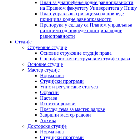
План за унапређење родне равноправности
на Правном факултету Универзитета у Нишу
План управљања ризицима од повреде
принципа родне равноправности
Препорука у складу са Планом управљања
ризицима од повреде принципа родне
равноправности
Студије
Струковне студије
Основне струковне студије права
Специјалистичке струковне студије права
Основне студије
Мастер студије
Норматива
Студијски програми
Упис и регулисање статуса
Обрасци
Настава
Испитни рокови
Преглед тема за мастер радове
Завршни мастер радови
Архива
Докторске студије
Норматива
Студијски програми