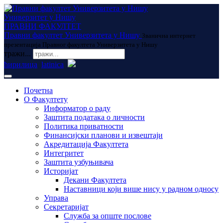
Универзитет у Нишу
ПРАВНИ ФАКУЛТЕТ
Правни факултет Универзитета у Нишу
Званична интернет
презентација Правног факултета Универзитета у Нишу
тражи...
ћирилица
latinica
Почетна
О Факултету
Информатор о раду
Заштита података о личности
Политика приватности
Финансијски планови и извештаји
Акредитација Факултета
Интегритет
Заштита узбуњивача
Историјат
Декани Факултета
Наставници који више нису у радном односу
Управа
Секретаријат
Служба за опште послове