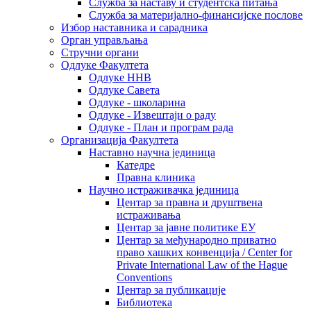
Служба за наставу и студентска питања
Служба за материјално-финансијске послове
Избор наставника и сарадника
Oрган управљања
Стручни органи
Одлуке Факултета
Одлуке ННВ
Одлуке Савета
Одлуке - школарина
Одлуке - Извештаји о раду
Одлуке - План и програм рада
Организација Факултета
Наставно научна јединица
Катедре
Правна клиника
Научно истраживачка јединица
Центар за правна и друштвена
истраживања
Центар за јавне политике ЕУ
Центар за међународно приватно
право хашких конвенција / Center for
Private International Law of the Hague
Conventions
Центар за публикације
Библиотека