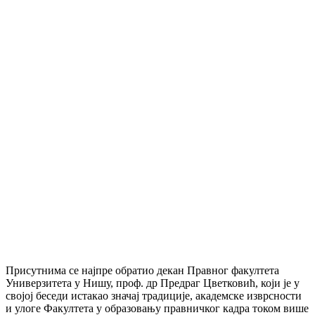
Присутнима се најпре обратио декан Правног факултета
Универзитета у Нишу, проф. др Предраг Цветковић, који је у
својој беседи истакао значај традиције, академске изврсности
и улоге Факултета у образовању правничког кадра током више