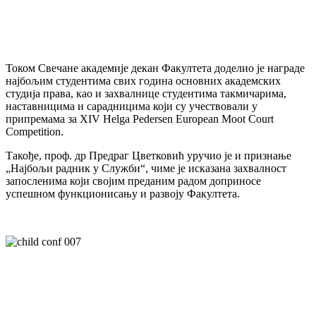
Током Свечане академије декан Факултета доделио је награде
најбољим студентима свих година основних академских
студија права, као и захвалнице студентима такмичарима,
наставницима и сарадницима који су учествовали у
припремама за XIV Helga Pedersen European Moot Court
Competition.
Такође, проф. др Предраг Цветковић уручио је и признање
„Најбољи радник у Служби“, чиме је исказана захвалност
запосленима који својим преданим радом доприносе
успешном функционисању и развоју Факултета.