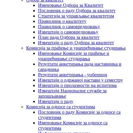
Именовање Одбора за Квалитет
Пословник о раду Одбора за квалитет
Стратегија за управљање квалитетом
Правилник о квалитету
Правилник о самовредновању
Извештаји о самовредновању
План рада Одбора за квалитет
Извештаји о раду Одбора за квалитет
Комисија за праћење и унапређивање студирања
Именовање Комисије за праћење и
унапређивање студирања
Резултати анкетирања рада наставника и
сарадника
Резултати анкетирања - уџбеници
Извештаји о одржаној настави у семестру
Извештаји о пролазности на испитима
Извештаји Националне службе за
запошљавање
Извештаји о раду
Комисија за односе са студентима
Пословник о раду Комисије за односе са
студентима
Именовање Комисије за односе са
студентима