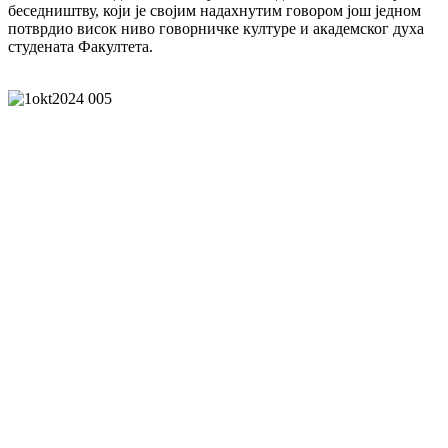
беседништву, који је својим надахнутим говором још једном
потврдио висок ниво говорничке културе и академског духа
студената Факултета.