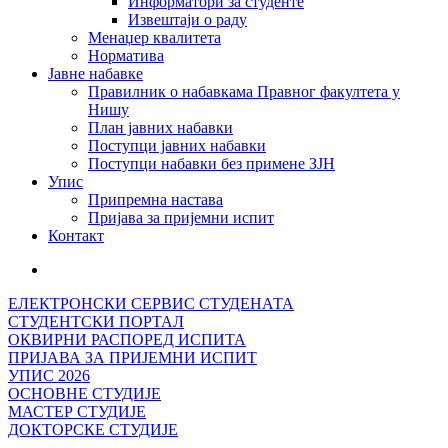
Информатори за студенте
Извештаји о раду
Менаџер квалитета
Норматива
Јавне набавке
Правилник о набавкама Правног факултета у
Нишу
План јавних набавки
Поступци јавних набавки
Поступци набавки без примене ЗЈН
Упис
Припремна настава
Пријава за пријемни испит
Контакт
ЕЛЕКТРОНСКИ СЕРВИС СТУДЕНАТА
СТУДЕНТСКИ ПОРТАЛ
ОКВИРНИ РАСПОРЕД ИСПИТА
ПРИЈАВА ЗА ПРИЈЕМНИ ИСПИТ
УПИС 2026
ОСНОВНЕ СТУДИЈЕ
МАСТЕР СТУДИЈЕ
ДОКТОРСКЕ СТУДИЈЕ