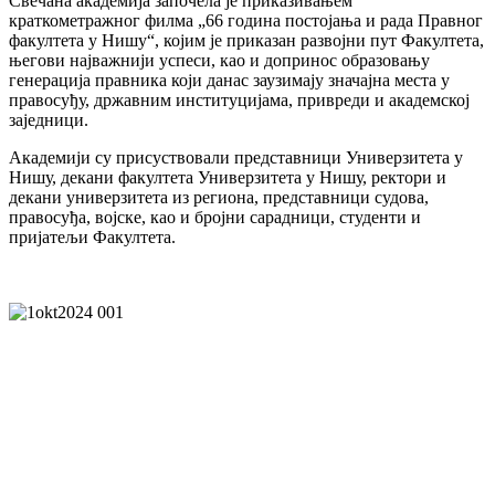
Свечана академија започела је приказивањем
краткометражног филма „66 година постојања и рада Правног
факултета у Нишу“, којим је приказан развојни пут Факултета,
његови најважнији успеси, као и допринос образовању
генерација правника који данас заузимају значајна места у
правосуђу, државним институцијама, привреди и академској
заједници.
Академији су присуствовали представници
Универзитета у
Нишу
, декани факултета Универзитета у Нишу, ректори и
декани универзитета из региона, представници судова,
правосуђа, војске, као и бројни сарадници, студенти и
пријатељи Факултета.