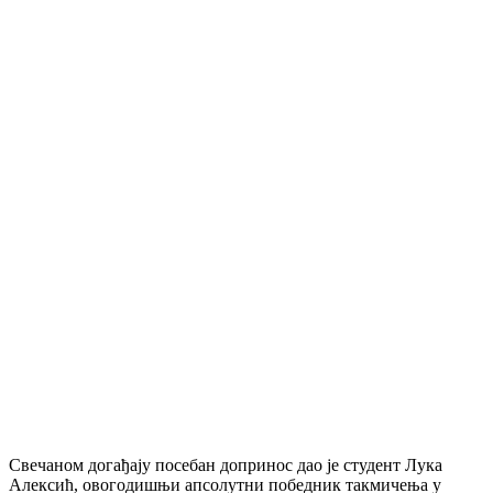
Свечаном догађају посебан допринос дао је студент Лука
Алексић, овогодишњи апсолутни победник такмичења у