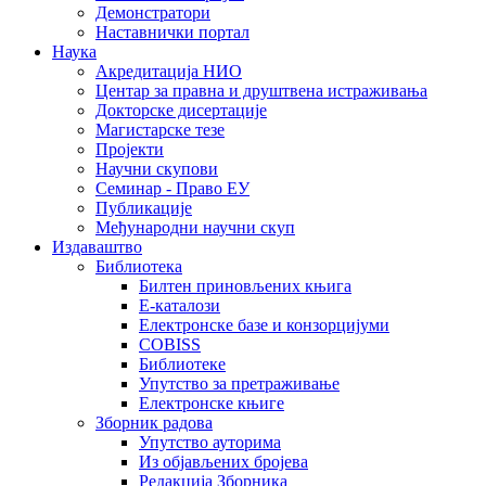
Демонстратори
Наставнички портал
Наука
Акредитација НИО
Центар за правна и друштвена истраживања
Докторске дисертације
Магистарске тезе
Пројекти
Научни скупови
Семинар - Право ЕУ
Публикације
Међународни научни скуп
Издаваштво
Библиотека
Билтен приновљених књига
Е-каталози
Електронске базе и конзорцијуми
COBISS
Библиотеке
Упутство за претраживање
Електронске књиге
Зборник радова
Упутство ауторима
Из објављених бројева
Редакција Зборника