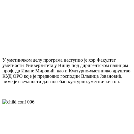
У уметничком делу програма наступио је хор Факултет
уметности Универзитета у Нишу под диригентском палицом
проф. др Иване Мировић, као и Културно-уметничко друштво
КУД ОРО које је предводио господин Владица Јовановић,
чиме је свечаности дат посебан културно-уметнички тон.