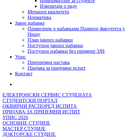
Информатори за студенте
Извештаји о раду
Менаџер квалитета
Норматива
Јавне набавке
Правилник о набавкама Правног факултета у
Нишу
План јавних набавки
Поступци јавних набавки
Поступци набавки без примене ЗЈН
Упис
Припремна настава
Пријава за пријемни испит
Контакт
ЕЛЕКТРОНСКИ СЕРВИС СТУДЕНАТА
СТУДЕНТСКИ ПОРТАЛ
ОКВИРНИ РАСПОРЕД ИСПИТА
ПРИЈАВА ЗА ПРИЈЕМНИ ИСПИТ
УПИС 2026
ОСНОВНЕ СТУДИЈЕ
МАСТЕР СТУДИЈЕ
ДОКТОРСКЕ СТУДИЈЕ