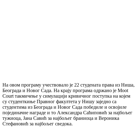
На овом програму учествовало је 22 студената права из Ниша,
Београда и Новог Сада. На крају програма одржано је Moot
Court такмичење у симулацији кривичног поступка на којем
су студенткиње Правног факултета у Нишу заједно са
студентима из Београда и Новог Сада победиле и освојиле
појединачне награде и то Александра Саћиповић за најбољег
тужиоца, Јана Савић за најбољег браниоца и Вероника
Стефановић за најбољег сведока.