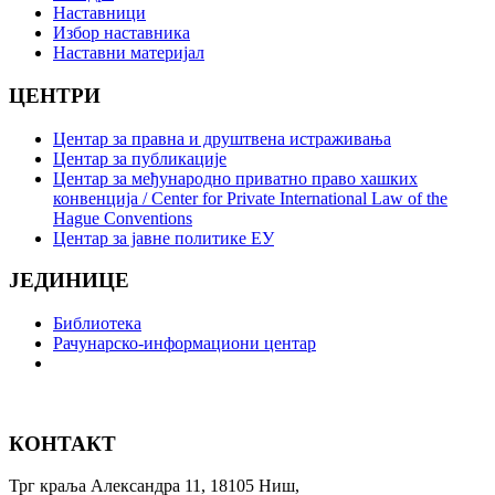
Наставници
Избор наставника
Наставни материјал
ЦЕНТРИ
Центар за правна и друштвена истраживања
Центар за публикације
Центар за међународно приватно право хашких
конвенција / Center for Private International Law of the
Hague Conventions
Центар за јавне политике ЕУ
ЈЕДИНИЦЕ
Библиотека
Рачунарско-информациони центар
КОНТАКТ
Трг краља Александра 11, 18105 Ниш,