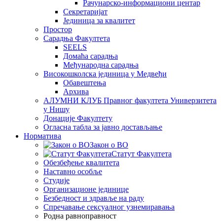
Рачунарско-информациони центар
Секретаријат
Јединица за квалитет
Простор
Сарадња Факултета
SEELS
Домаћа сарадња
Међународна сарадња
Високошколска јединица у Медвеђи
Обавештења
Архива
АЛУМНИ КЛУБ Правног факултета Универзитета
у Нишу
Донације Факултету
Огласна табла за јавно достављање
Норматива
Закон о ВО
Статут Факултета
Обезбеђење квалитета
Наставно особље
Студије
Организационе јединице
Безбедност и здравље на раду
Спречавање сексуалног узнемиравања
Родна равноправност