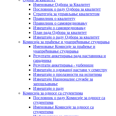
Именовање Одбора за Квалитет
Пословник о раду Одбора за квалитет
Стратегија за управљање квалитетом
Правилник о квалитету
Правилник о самовредновању
Извештаји о самовредновању
План рада Одбора за квалитет
Извештаји о раду Одбора за квалитет
Комисија за праћење и унапређивање студирања
Именовање Комисије за праћење и
унапређивање студирања
Резултати анкетирања рада наставника и
сарадника
Резултати анкетирања - уџбеници
Извештаји о одржаној настави у семестру
Извештаји о пролазности на испитима
Извештаји Националне службе за
запошљавање
Извештаји о раду
Комисија за односе са студентима
Пословник о раду Комисије за односе са
студентима
Именовање Комисије за односе са
студентима