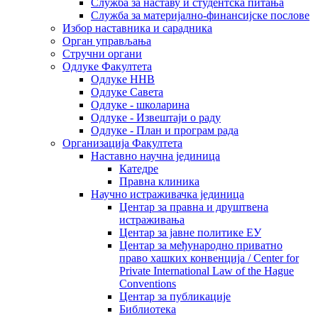
Служба за наставу и студентска питања
Служба за материјално-финансијске послове
Избор наставника и сарадника
Oрган управљања
Стручни органи
Одлуке Факултета
Одлуке ННВ
Одлуке Савета
Одлуке - школарина
Одлуке - Извештаји о раду
Одлуке - План и програм рада
Организација Факултета
Наставно научна јединица
Катедре
Правна клиника
Научно истраживачка јединица
Центар за правна и друштвена
истраживања
Центар за јавне политике ЕУ
Центар за међународно приватно
право хашких конвенција / Center for
Private International Law of the Hague
Conventions
Центар за публикације
Библиотека