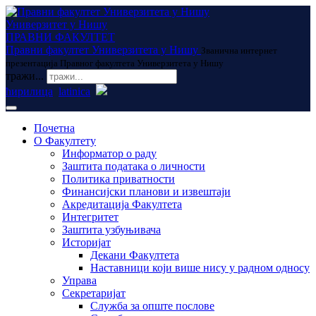
Универзитет у Нишу
ПРАВНИ ФАКУЛТЕТ
Правни факултет Универзитета у Нишу
Званична интернет
презентација Правног факултета Универзитета у Нишу
тражи...
ћирилица
latinica
Почетна
О Факултету
Информатор о раду
Заштита података о личности
Политика приватности
Финансијски планови и извештаји
Акредитација Факултета
Интегритет
Заштита узбуњивача
Историјат
Декани Факултета
Наставници који више нису у радном односу
Управа
Секретаријат
Служба за опште послове