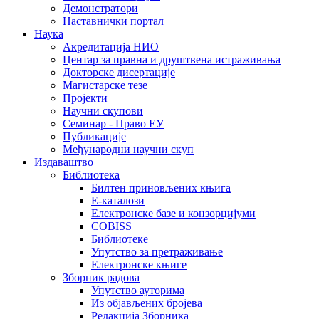
Демонстратори
Наставнички портал
Наука
Акредитација НИО
Центар за правна и друштвена истраживања
Докторске дисертације
Магистарске тезе
Пројекти
Научни скупови
Семинар - Право ЕУ
Публикације
Међународни научни скуп
Издаваштво
Библиотека
Билтен приновљених књига
Е-каталози
Електронске базе и конзорцијуми
COBISS
Библиотеке
Упутство за претраживање
Електронске књиге
Зборник радова
Упутство ауторима
Из објављених бројева
Редакција Зборника