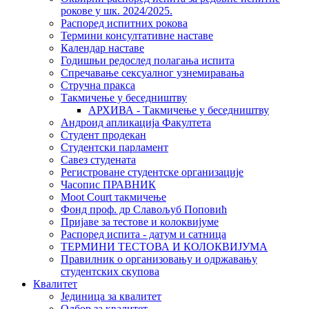
рокове у шк. 2024/2025.
Распоред испитних рокова
Термини консултативне наставе
Календар наставе
Годишњи редослед полагања испита
Спречавање сексуалног узнемиравања
Стручна пракса
Такмичење у беседништву
АРХИВА - Такмичење у беседништву
Андроид апликација Факултета
Студент продекан
Студентски парламент
Савез студената
Регистроване студентске организације
Часопис ПРАВНИК
Moot Court такмичење
Фонд проф. др Славољуб Поповић
Пријаве за тестове и колоквијуме
Распоред испита - датум и сатница
ТЕРМИНИ ТЕСТОВА И КОЛОКВИЈУМА
Правилник о организовању и одржавању
студентских скупова
Квалитет
Јединица за квалитет
Одбор за квалитет