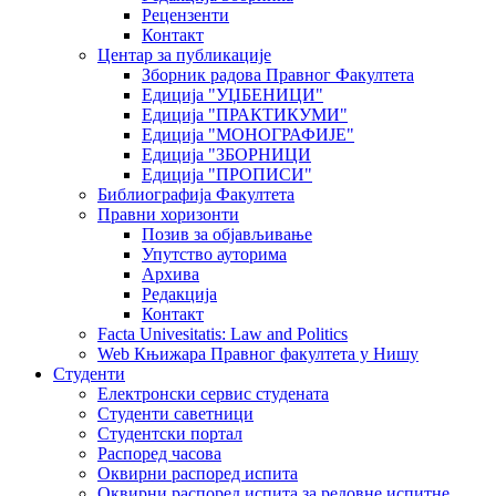
Рецензенти
Контакт
Центар за публикације
Зборник радова Правног Факултета
Едиција "УЏБЕНИЦИ"
Едиција "ПРАКТИКУМИ"
Едиција "МОНОГРАФИЈЕ"
Едиција "ЗБОРНИЦИ
Едиција "ПРОПИСИ"
Библиографија Факултета
Правни хоризонти
Позив за објављивање
Упутство ауторима
Архива
Редакција
Контакт
Facta Univesitatis: Law and Politics
Web Књижара Правног факултета у Нишу
Студенти
Електронски сервис студената
Студенти саветници
Студентски портал
Распоред часова
Оквирни распоред испита
Оквирни распоред испита за редовне испитне