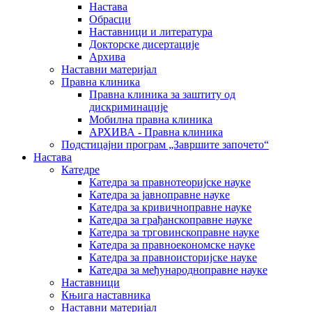
Настава
Обрасци
Наставници и литература
Докторске дисертације
Архива
Наставни материјал
Правна клиника
Правна клиника за заштиту од
дискриминације
Мобилна правна клиника
АРХИВА - Правна клиника
Подстицајни програм „Завршите започето“
Настава
Катедре
Катедра за правнотеоријске науке
Катедра за јавноправне науке
Катедра за кривичноправне науке
Катедра за грађанскоправне науке
Катедра за трговинскоправне науке
Катедра за правноекономске науке
Катедра за правноисторијске науке
Катедра за међународноправне науке
Наставници
Књига наставника
Наставни материјал