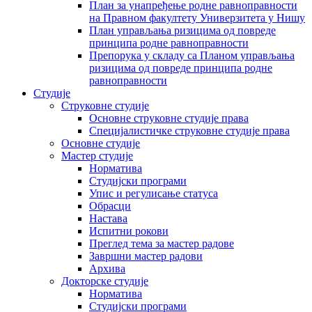
План за унапређење родне равноправности
на Правном факултету Универзитета у Нишу
План управљања ризицима од повреде
принципа родне равноправности
Препорука у складу са Планом управљања
ризицима од повреде принципа родне
равноправности
Студије
Струковне студије
Основне струковне студије права
Специјалистичке струковне студије права
Основне студије
Мастер студије
Норматива
Студијски програми
Упис и регулисање статуса
Обрасци
Настава
Испитни рокови
Преглед тема за мастер радове
Завршни мастер радови
Архива
Докторске студије
Норматива
Студијски програми