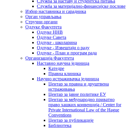
Служба за наставу и студентска питања
Служба за материјално-финансијске послове
Избор наставника и сарадника
Oрган управљања
Стручни органи
Одлуке Факултета
Одлуке ННВ
Одлуке Савета
Одлуке - школарина
Одлуке - Извештаји о раду
Одлуке - План и програм рада
Организација Факултета
Наставно научна јединица
Катедре
Правна клиника
Научно истраживачка јединица
Центар за правна и друштвена
истраживања
Центар за јавне политике ЕУ
Центар за међународно приватно
право хашких конвенција / Center for
Private International Law of the Hague
Conventions
Центар за публикације
Библиотека