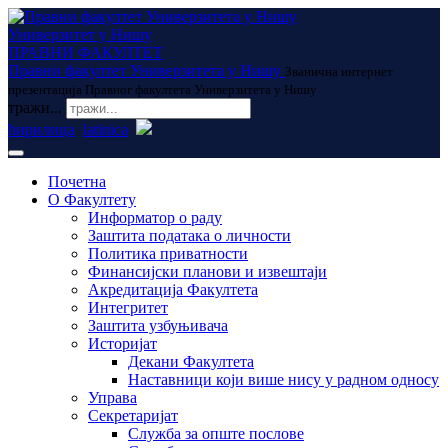
Универзитет у Нишу
ПРАВНИ ФАКУЛТЕТ
Правни факултет Универзитета у Нишу
Званична интернет
презентација Правног факултета Универзитета у Нишу
тражи...
ћирилица
latinica
Почетна
О Факултету
Информатор о раду
Заштита података о личности
Политика приватности
Финансијски планови и извештаји
Акредитација Факултета
Интегритет
Заштита узбуњивача
Историјат
Декани Факултета
Наставници који више нису у радном односу
Управа
Секретаријат
Служба за опште послове