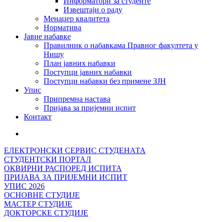
Информатори за студенте
Извештаји о раду
Менаџер квалитета
Норматива
Јавне набавке
Правилник о набавкама Правног факултета у
Нишу
План јавних набавки
Поступци јавних набавки
Поступци набавки без примене ЗЈН
Упис
Припремна настава
Пријава за пријемни испит
Контакт
ЕЛЕКТРОНСКИ СЕРВИС СТУДЕНАТА
СТУДЕНТСКИ ПОРТАЛ
ОКВИРНИ РАСПОРЕД ИСПИТА
ПРИЈАВА ЗА ПРИЈЕМНИ ИСПИТ
УПИС 2026
ОСНОВНЕ СТУДИЈЕ
МАСТЕР СТУДИЈЕ
ДОКТОРСКЕ СТУДИЈЕ