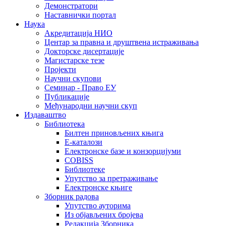
Демонстратори
Наставнички портал
Наука
Акредитација НИО
Центар за правна и друштвена истраживања
Докторске дисертације
Магистарске тезе
Пројекти
Научни скупови
Семинар - Право ЕУ
Публикације
Међународни научни скуп
Издаваштво
Библиотека
Билтен приновљених књига
Е-каталози
Електронске базе и конзорцијуми
COBISS
Библиотеке
Упутство за претраживање
Електронске књиге
Зборник радова
Упутство ауторима
Из објављених бројева
Редакција Зборника