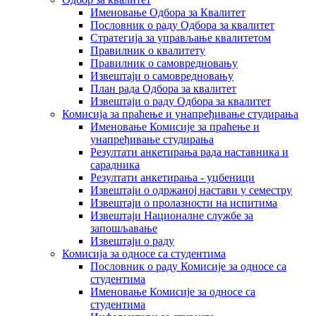
Именовање Одбора за Квалитет
Пословник о раду Одбора за квалитет
Стратегија за управљање квалитетом
Правилник о квалитету
Правилник о самовредновању
Извештаји о самовредновању
План рада Одбора за квалитет
Извештаји о раду Одбора за квалитет
Комисија за праћење и унапређивање студирања
Именовање Комисије за праћење и
унапређивање студирања
Резултати анкетирања рада наставника и
сарадника
Резултати анкетирања - уџбеници
Извештаји о одржаној настави у семестру
Извештаји о пролазности на испитима
Извештаји Националне службе за
запошљавање
Извештаји о раду
Комисија за односе са студентима
Пословник о раду Комисије за односе са
студентима
Именовање Комисије за односе са
студентима