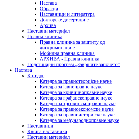
Настава
Обрасци
Наставници и литература
Докторске дисертације
Архива
Наставни материјал
Правна клиника
Правна клиника за заштиту од
дискриминације
Мобилна правна клиника
АРХИВА - Правна клиника
Подстицајни програм „Завршите започето“
Настава
Катедре
Катедра за правнотеоријске науке
Катедра за јавноправне науке
Катедра за кривичноправне науке
Катедра за грађанскоправне науке
Катедра за трговинскоправне науке
Катедра за правноекономске науке
Катедра за правноисторијске науке
Катедра за међународноправне науке
Наставници
Књига наставника
Наставни материјал