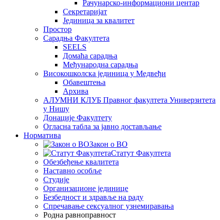
Рачунарско-информациони центар
Секретаријат
Јединица за квалитет
Простор
Сарадња Факултета
SEELS
Домаћа сарадња
Међународна сарадња
Високошколска јединица у Медвеђи
Обавештења
Архива
АЛУМНИ КЛУБ Правног факултета Универзитета
у Нишу
Донације Факултету
Огласна табла за јавно достављање
Норматива
Закон о ВО
Статут Факултета
Обезбеђење квалитета
Наставно особље
Студије
Организационе јединице
Безбедност и здравље на раду
Спречавање сексуалног узнемиравања
Родна равноправност