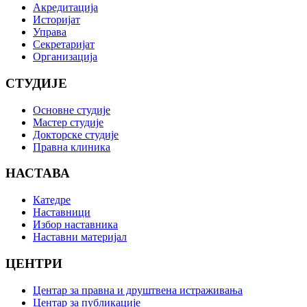
Акредитација
Историјат
Управа
Секретаријат
Организација
СТУДИЈЕ
Основне студије
Мастер студије
Докторске студије
Правна клиника
НАСТАВА
Катедре
Наставници
Избор наставника
Наставни материјал
ЦЕНТРИ
Центар за правна и друштвена истраживања
Центар за публикације