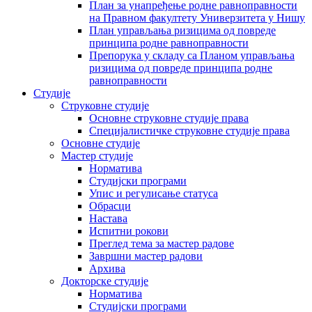
План за унапређење родне равноправности
на Правном факултету Универзитета у Нишу
План управљања ризицима од повреде
принципа родне равноправности
Препорука у складу са Планом управљања
ризицима од повреде принципа родне
равноправности
Студије
Струковне студије
Основне струковне студије права
Специјалистичке струковне студије права
Основне студије
Мастер студије
Норматива
Студијски програми
Упис и регулисање статуса
Обрасци
Настава
Испитни рокови
Преглед тема за мастер радове
Завршни мастер радови
Архива
Докторске студије
Норматива
Студијски програми