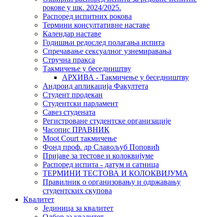
рокове у шк. 2024/2025.
Распоред испитних рокова
Термини консултативне наставе
Календар наставе
Годишњи редослед полагања испита
Спречавање сексуалног узнемиравања
Стручна пракса
Такмичење у беседништву
АРХИВА - Такмичење у беседништву
Андроид апликација Факултета
Студент продекан
Студентски парламент
Савез студената
Регистроване студентске организације
Часопис ПРАВНИК
Moot Court такмичење
Фонд проф. др Славољуб Поповић
Пријаве за тестове и колоквијуме
Распоред испита - датум и сатница
ТЕРМИНИ ТЕСТОВА И КОЛОКВИЈУМА
Правилник о организовању и одржавању
студентских скупова
Квалитет
Јединица за квалитет
Одбор за квалитет