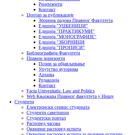
Рецензенти
Контакт
Центар за публикације
Зборник радова Правног Факултета
Едиција "УЏБЕНИЦИ"
Едиција "ПРАКТИКУМИ"
Едиција "МОНОГРАФИЈЕ"
Едиција "ЗБОРНИЦИ
Едиција "ПРОПИСИ"
Библиографија Факултета
Правни хоризонти
Позив за објављивање
Упутство ауторима
Архива
Редакција
Контакт
Facta Univesitatis: Law and Politics
Web Књижара Правног факултета у Нишу
Студенти
Електронски сервис студената
Студенти саветници
Студентски портал
Распоред часова
Оквирни распоред испита
Оквирни распоред испита за редовне испитне