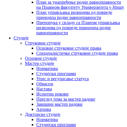
План за унапређење родне равноправности
на Правном факултету Универзитета у Нишу
План управљања ризицима од повреде
принципа родне равноправности
Препорука у складу са Планом управљања
ризицима од повреде принципа родне
равноправности
Студије
Струковне студије
Основне струковне студије права
Специјалистичке струковне студије права
Основне студије
Мастер студије
Норматива
Студијски програми
Упис и регулисање статуса
Обрасци
Настава
Испитни рокови
Преглед тема за мастер радове
Завршни мастер радови
Архива
Докторске студије
Норматива
Студијски програми