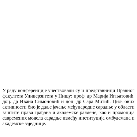
У раду конференције учествовали су и представници Правног
факултета Универзитета у Нишу: проф. др Марија Игњатовић,
доц. др Ивана Симоновић и доц. др Сара Митић. Циљ ових
активности био је даље јачање међународне сарадње у области
заштите права грађана и академске размене, као и промоција
савремених модела сарадње између институција омбудсмана и
академске заједнице.