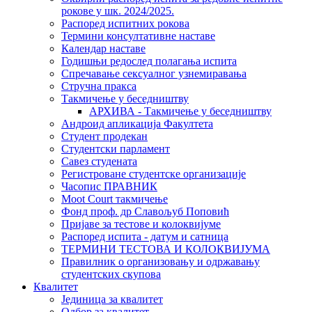
рокове у шк. 2024/2025.
Распоред испитних рокова
Термини консултативне наставе
Календар наставе
Годишњи редослед полагања испита
Спречавање сексуалног узнемиравања
Стручна пракса
Такмичење у беседништву
АРХИВА - Такмичење у беседништву
Андроид апликација Факултета
Студент продекан
Студентски парламент
Савез студената
Регистроване студентске организације
Часопис ПРАВНИК
Moot Court такмичење
Фонд проф. др Славољуб Поповић
Пријаве за тестове и колоквијуме
Распоред испита - датум и сатница
ТЕРМИНИ ТЕСТОВА И КОЛОКВИЈУМА
Правилник о организовању и одржавању
студентских скупова
Квалитет
Јединица за квалитет
Одбор за квалитет