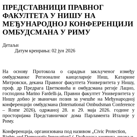
ПРЕДСТАВНИЦИ ПРАВНОГ
ФАКУЛТЕТА У НИШУ НА
МЕЂУНАРОДНОЈ КОНФЕРЕНЦИЈИ
ОМБУДСМАНА У РИМУ
Детаљи
Датум креирања: 02 јун 2026
На основу Протокола о сарадњи закљученог између
омбудсманке Регионалне канцеларије Ниш, Катарине
Митровски, декана Правног факултета Универзитета у Нишу,
проф. др Предрага Цветковића и омбудсмана регије Лацио,
господина Marino Fardelli-ja, Правни факултет Универзитета у
Нишу добио је званичан позив за учешће на Међународној
конференцији омбудсмана (International Ombudsman Conference
– Rome 2026), одржаној 28. и 29. маја 2026. године у
просторијама Представничког дома Парламента Италије у
Риму.
Конференција, организована под називом „Civic Protection,
Rights and Democratic Innovation“ („Грађанска заштита, права и