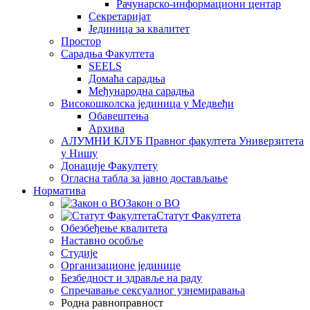
Рачунарско-информациони центар
Секретаријат
Јединица за квалитет
Простор
Сарадња Факултета
SEELS
Домаћа сарадња
Међународна сарадња
Високошколска јединица у Медвеђи
Обавештења
Архива
АЛУМНИ КЛУБ Правног факултета Универзитета
у Нишу
Донације Факултету
Огласна табла за јавно достављање
Норматива
Закон о ВО
Статут Факултета
Обезбеђење квалитета
Наставно особље
Студије
Организационе јединице
Безбедност и здравље на раду
Спречавање сексуалног узнемиравања
Родна равноправност