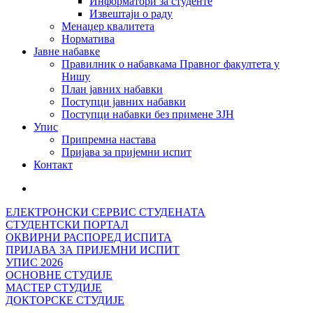
Информатори за студенте
Извештаји о раду
Менаџер квалитета
Норматива
Јавне набавке
Правилник о набавкама Правног факултета у
Нишу
План јавних набавки
Поступци јавних набавки
Поступци набавки без примене ЗЈН
Упис
Припремна настава
Пријава за пријемни испит
Контакт
ЕЛЕКТРОНСКИ СЕРВИС СТУДЕНАТА
СТУДЕНТСКИ ПОРТАЛ
ОКВИРНИ РАСПОРЕД ИСПИТА
ПРИЈАВА ЗА ПРИЈЕМНИ ИСПИТ
УПИС 2026
ОСНОВНЕ СТУДИЈЕ
МАСТЕР СТУДИЈЕ
ДОКТОРСКЕ СТУДИЈЕ