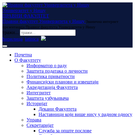
Универзитет у Нишу
ПРАВНИ ФАКУЛТЕТ
Правни факултет Универзитета у Нишу
Званична интернет
презентација Правног факултета Универзитета у Нишу
тражи...
ћирилица
latinica
Почетна
О Факултету
Информатор о раду
Заштита података о личности
Политика приватности
Финансијски планови и извештаји
Акредитација Факултета
Интегритет
Заштита узбуњивача
Историјат
Декани Факултета
Наставници који више нису у радном односу
Управа
Секретаријат
Служба за опште послове