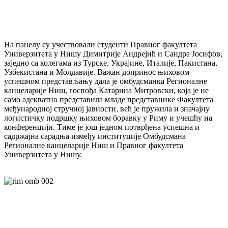
На панелу су учествовали студенти Правног факултета
Универзитета у Нишу Димитрије Андрејић и Сандра Јосифов,
заједно са колегама из Турске, Украјине, Италије, Пакистана,
Узбекистана и Молдавије. Важан допринос њиховом
успешном представљању дала је омбудсманка Регионалне
канцеларије Ниш, госпођа Катарина Митровски, која је не
само адекватно представила младе представнике Факултета
међународној стручној јавности, већ је пружила и значајну
логистичку подршку њиховом боравку у Риму и учешћу на
конференцији. Тиме је још једном потврђена успешна и
садржајна сарадња између институције Омбудсмана
Регионалне канцеларије Ниш и Правног факултета
Универзитета у Нишу.