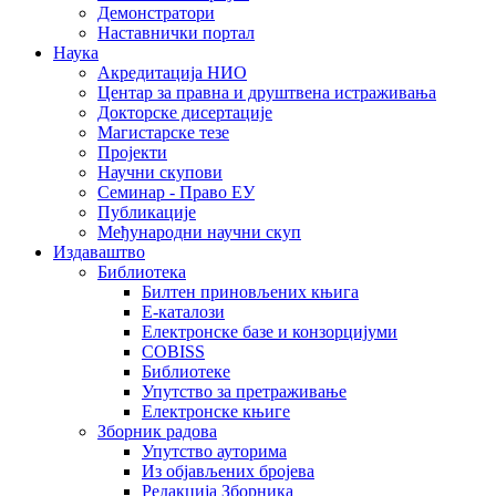
Демонстратори
Наставнички портал
Наука
Акредитација НИО
Центар за правна и друштвена истраживања
Докторске дисертације
Магистарске тезе
Пројекти
Научни скупови
Семинар - Право ЕУ
Публикације
Међународни научни скуп
Издаваштво
Библиотека
Билтен приновљених књига
Е-каталози
Електронске базе и конзорцијуми
COBISS
Библиотеке
Упутство за претраживање
Електронске књиге
Зборник радова
Упутство ауторима
Из објављених бројева
Редакција Зборника