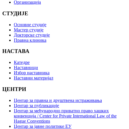
Организација
СТУДИЈЕ
Основне студије
Мастер студије
Докторске студије
Правна клиника
НАСТАВА
Катедре
Наставници
Избор наставника
Наставни материјал
ЦЕНТРИ
Центар за правна и друштвена истраживања
Центар за публикације
Центар за међународно приватно право хашких
конвенција / Center for Private International Law of the
Hague Conventions
Центар за јавне политике ЕУ