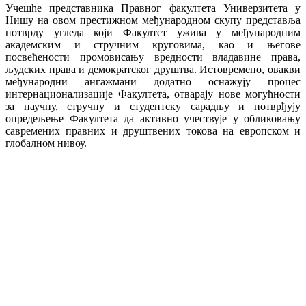
Учешће представника Правног факултета Универзитета у
Нишу на овом престижном међународном скупу представља
потврду угледа који Факултет ужива у међународним
академским и стручним круговима, као и његове
посвећености промовисању вредности владавине права,
људских права и демократског друштва. Истовремено, овакви
међународни ангажмани додатно оснажују процес
интернационализације Факултета, отварају нове могућности
за научну, стручну и студентску сарадњу и потврђују
опредељење Факултета да активно учествује у обликовању
савремених правних и друштвених токова на европском и
глобалном нивоу.