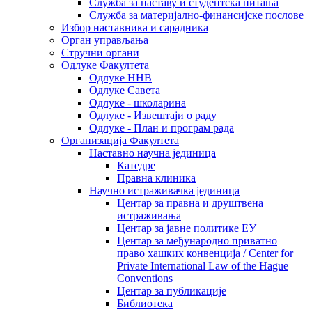
Служба за наставу и студентска питања
Служба за материјално-финансијске послове
Избор наставника и сарадника
Oрган управљања
Стручни органи
Одлуке Факултета
Одлуке ННВ
Одлуке Савета
Одлуке - школарина
Одлуке - Извештаји о раду
Одлуке - План и програм рада
Организација Факултета
Наставно научна јединица
Катедре
Правна клиника
Научно истраживачка јединица
Центар за правна и друштвена
истраживања
Центар за јавне политике ЕУ
Центар за међународно приватно
право хашких конвенција / Center for
Private International Law of the Hague
Conventions
Центар за публикације
Библиотека