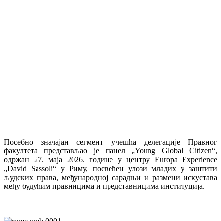
Посебно значајан сегмент учешћа делегације Правног
факултета представљао је панел „Young Global Citizen“,
одржан 27. маја 2026. године у центру Europa Experience
„David Sassoli“ у Риму, посвећен улози младих у заштити
људских права, међународној сарадњи и размени искустава
међу будућим правницима и представницима институција.