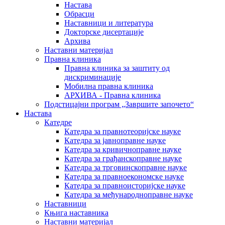
Настава
Обрасци
Наставници и литература
Докторске дисертације
Архива
Наставни материјал
Правна клиника
Правна клиника за заштиту од
дискриминације
Мобилна правна клиника
АРХИВА - Правна клиника
Подстицајни програм „Завршите започето“
Настава
Катедре
Катедра за правнотеоријске науке
Катедра за јавноправне науке
Катедра за кривичноправне науке
Катедра за грађанскоправне науке
Катедра за трговинскоправне науке
Катедра за правноекономске науке
Катедра за правноисторијске науке
Катедра за међународноправне науке
Наставници
Књига наставника
Наставни материјал