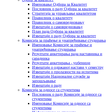
Именовање Одбора за Квалитет
Пословник о раду Одбора за квалитет
Стратегија за управљање квалитетом
Правилник о квалитету
Правилник о самовредновању
Извештаји о самовредновању
План рада Одбора за квалитет
Извештаји о раду Одбора за квалитет
Комисија за праћење и унапређивање студирања
Именовање Комисије за праћење и
унапређивање студирања
Резултати анкетирања рада наставника и
сарадника
Резултати анкетирања - уџбеници
Извештаји о одржаној настави у семестру
Извештаји о пролазности на испитима
Извештаји Националне службе за
запошљавање
Извештаји о раду
Комисија за односе са студентима
Пословник о раду Комисије за односе са
студентима
Именовање Комисије за односе са
студентима