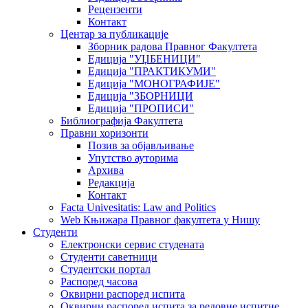
Рецензенти
Контакт
Центар за публикације
Зборник радова Правног Факултета
Едиција "УЏБЕНИЦИ"
Едиција "ПРАКТИКУМИ"
Едиција "МОНОГРАФИЈЕ"
Едиција "ЗБОРНИЦИ
Едиција "ПРОПИСИ"
Библиографија Факултета
Правни хоризонти
Позив за објављивање
Упутство ауторима
Архива
Редакција
Контакт
Facta Univesitatis: Law and Politics
Web Књижара Правног факултета у Нишу
Студенти
Електронски сервис студената
Студенти саветници
Студентски портал
Распоред часова
Оквирни распоред испита
Оквирни распоред испита за редовне испитне