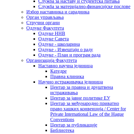
Служба за наставу и студентска питања
Служба за материјално-финансијске послове
Избор наставника и сарадника
Oрган управљања
Стручни органи
Одлуке Факултета
Одлуке ННВ
Одлуке Савета
Одлуке - школарина
Одлуке - Извештаји о раду
Одлуке - План и програм рада
Организација Факултета
Наставно научна јединица
Катедре
Правна клиника
Научно истраживачка јединица
Центар за правна и друштвена
истраживања
Центар за јавне политике ЕУ
Центар за међународно приватно
право хашких конвенција / Center for
Private International Law of the Hague
Conventions
Центар за публикације
Библиотека