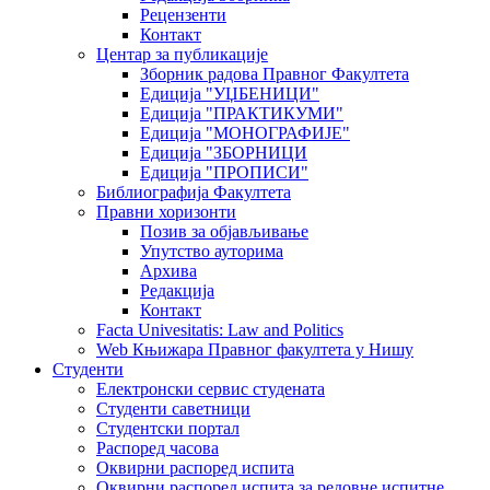
Рецензенти
Контакт
Центар за публикације
Зборник радова Правног Факултета
Едиција "УЏБЕНИЦИ"
Едиција "ПРАКТИКУМИ"
Едиција "МОНОГРАФИЈЕ"
Едиција "ЗБОРНИЦИ
Едиција "ПРОПИСИ"
Библиографија Факултета
Правни хоризонти
Позив за објављивање
Упутство ауторима
Архива
Редакција
Контакт
Facta Univesitatis: Law and Politics
Web Књижара Правног факултета у Нишу
Студенти
Електронски сервис студената
Студенти саветници
Студентски портал
Распоред часова
Оквирни распоред испита
Оквирни распоред испита за редовне испитне