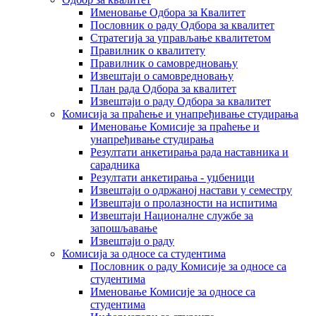
Именовање Одбора за Квалитет
Пословник о раду Одбора за квалитет
Стратегија за управљање квалитетом
Правилник о квалитету
Правилник о самовредновању
Извештаји о самовредновању
План рада Одбора за квалитет
Извештаји о раду Одбора за квалитет
Комисија за праћење и унапређивање студирања
Именовање Комисије за праћење и
унапређивање студирања
Резултати анкетирања рада наставника и
сарадника
Резултати анкетирања - уџбеници
Извештаји о одржаној настави у семестру
Извештаји о пролазности на испитима
Извештаји Националне службе за
запошљавање
Извештаји о раду
Комисија за односе са студентима
Пословник о раду Комисије за односе са
студентима
Именовање Комисије за односе са
студентима