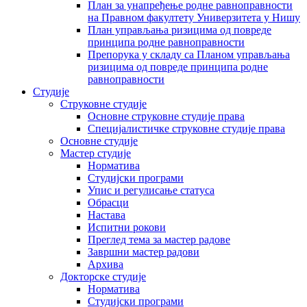
План за унапређење родне равноправности
на Правном факултету Универзитета у Нишу
План управљања ризицима од повреде
принципа родне равноправности
Препорука у складу са Планом управљања
ризицима од повреде принципа родне
равноправности
Студије
Струковне студије
Основне струковне студије права
Специјалистичке струковне студије права
Основне студије
Мастер студије
Норматива
Студијски програми
Упис и регулисање статуса
Обрасци
Настава
Испитни рокови
Преглед тема за мастер радове
Завршни мастер радови
Архива
Докторске студије
Норматива
Студијски програми