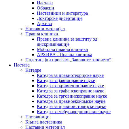
Настава
Обрасци
Наставници и литература
Докторске дисертације
Архива
Наставни материјал
Правна клиника
Правна клиника за заштиту од
дискриминације
Мобилна правна клиника
АРХИВА - Правна клиника
Подстицајни програм „Завршите започето“
Настава
Катедре
Катедра за правнотеоријске науке
Катедра за јавноправне науке
Катедра за кривичноправне науке
Катедра за грађанскоправне науке
Катедра за трговинскоправне науке
Катедра за правноекономске науке
Катедра за правноисторијске науке
Катедра за међународноправне науке
Наставници
Књига наставника
Наставни материјал