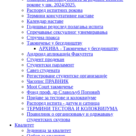
рокове у шк. 2024/2025.
Распоред испитних рокова
Термини консултативне наставе
Календар наставе
Годишњи редослед полагања испита
Спречавање сексуалног узнемиравања
Стручна пракса
Такмичење у беседништву
АРХИВА - Такмичење у беседништву
Андроид апликација Факултета
Студент продекан
Студентски парламент
Савез студената
Регистроване студентске организације
Часопис ПРАВНИК
Moot Court такмичење
Фонд проф. др Славољуб Поповић
Пријаве за тестове и колоквијуме
Распоред испита - датум и сатница
ТЕРМИНИ ТЕСТОВА И КОЛОКВИЈУМА
Правилник о организовању и одржавању
студентских скупова
Квалитет
Јединица за квалитет
Одбор за квалитет