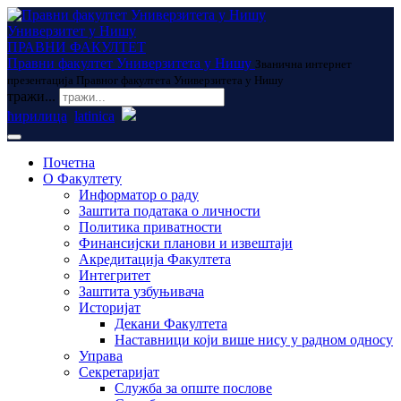
Универзитет у Нишу
ПРАВНИ ФАКУЛТЕТ
Правни факултет Универзитета у Нишу
Званична интернет
презентација Правног факултета Универзитета у Нишу
тражи...
ћирилица
latinica
Почетна
О Факултету
Информатор о раду
Заштита података о личности
Политика приватности
Финансијски планови и извештаји
Акредитација Факултета
Интегритет
Заштита узбуњивача
Историјат
Декани Факултета
Наставници који више нису у радном односу
Управа
Секретаријат
Служба за опште послове