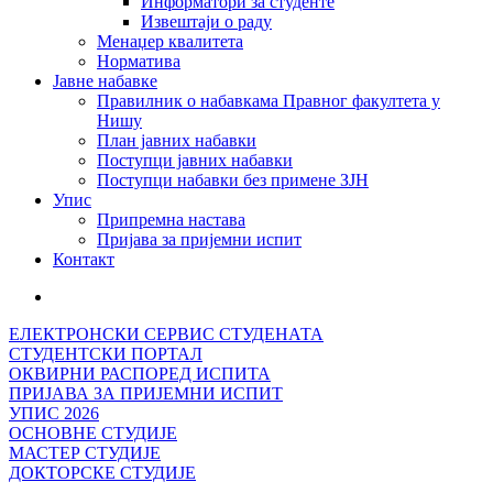
Информатори за студенте
Извештаји о раду
Менаџер квалитета
Норматива
Јавне набавке
Правилник о набавкама Правног факултета у
Нишу
План јавних набавки
Поступци јавних набавки
Поступци набавки без примене ЗЈН
Упис
Припремна настава
Пријава за пријемни испит
Контакт
ЕЛЕКТРОНСКИ СЕРВИС СТУДЕНАТА
СТУДЕНТСКИ ПОРТАЛ
ОКВИРНИ РАСПОРЕД ИСПИТА
ПРИЈАВА ЗА ПРИЈЕМНИ ИСПИТ
УПИС 2026
ОСНОВНЕ СТУДИЈЕ
МАСТЕР СТУДИЈЕ
ДОКТОРСКЕ СТУДИЈЕ