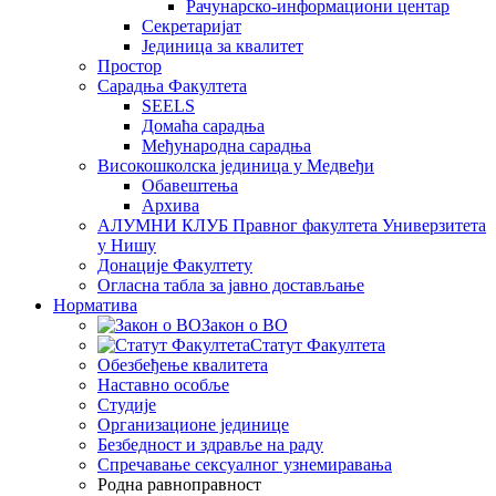
Рачунарско-информациони центар
Секретаријат
Јединица за квалитет
Простор
Сарадња Факултета
SEELS
Домаћа сарадња
Међународна сарадња
Високошколска јединица у Медвеђи
Обавештења
Архива
АЛУМНИ КЛУБ Правног факултета Универзитета
у Нишу
Донације Факултету
Огласна табла за јавно достављање
Норматива
Закон о ВО
Статут Факултета
Обезбеђење квалитета
Наставно особље
Студије
Организационе јединице
Безбедност и здравље на раду
Спречавање сексуалног узнемиравања
Родна равноправност