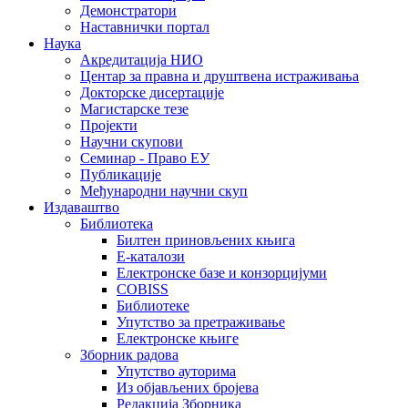
Демонстратори
Наставнички портал
Наука
Акредитација НИО
Центар за правна и друштвена истраживања
Докторске дисертације
Магистарске тезе
Пројекти
Научни скупови
Семинар - Право ЕУ
Публикације
Међународни научни скуп
Издаваштво
Библиотека
Билтен приновљених књига
Е-каталози
Електронске базе и конзорцијуми
COBISS
Библиотеке
Упутство за претраживање
Електронске књиге
Зборник радова
Упутство ауторима
Из објављених бројева
Редакција Зборника