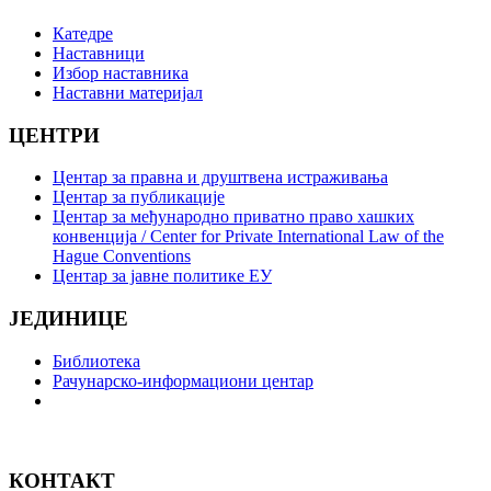
Катедре
Наставници
Избор наставника
Наставни материјал
ЦЕНТРИ
Центар за правна и друштвена истраживања
Центар за публикације
Центар за међународно приватно право хашких
конвенција / Center for Private International Law of the
Hague Conventions
Центар за јавне политике ЕУ
ЈЕДИНИЦЕ
Библиотека
Рачунарско-информациони центар
КОНТАКТ