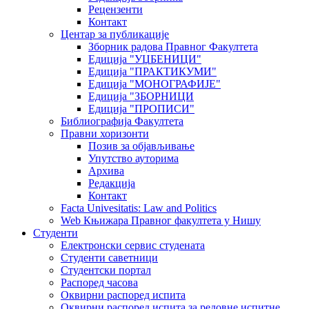
Рецензенти
Контакт
Центар за публикације
Зборник радова Правног Факултета
Едиција "УЏБЕНИЦИ"
Едиција "ПРАКТИКУМИ"
Едиција "МОНОГРАФИЈЕ"
Едиција "ЗБОРНИЦИ
Едиција "ПРОПИСИ"
Библиографија Факултета
Правни хоризонти
Позив за објављивање
Упутство ауторима
Архива
Редакција
Контакт
Facta Univesitatis: Law and Politics
Web Књижара Правног факултета у Нишу
Студенти
Електронски сервис студената
Студенти саветници
Студентски портал
Распоред часова
Оквирни распоред испита
Оквирни распоред испита за редовне испитне