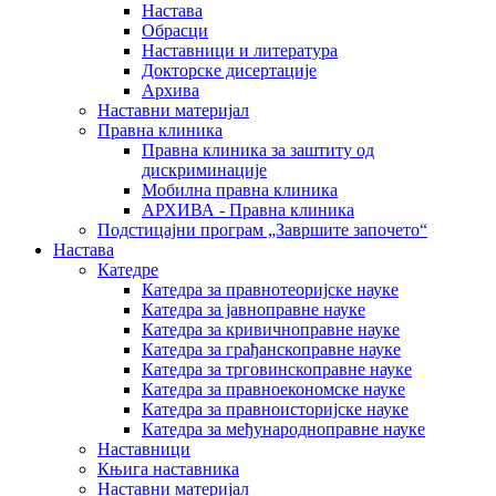
Настава
Обрасци
Наставници и литература
Докторске дисертације
Архива
Наставни материјал
Правна клиника
Правна клиника за заштиту од
дискриминације
Мобилна правна клиника
АРХИВА - Правна клиника
Подстицајни програм „Завршите започето“
Настава
Катедре
Катедра за правнотеоријске науке
Катедра за јавноправне науке
Катедра за кривичноправне науке
Катедра за грађанскоправне науке
Катедра за трговинскоправне науке
Катедра за правноекономске науке
Катедра за правноисторијске науке
Катедра за међународноправне науке
Наставници
Књига наставника
Наставни материјал