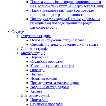
План за унапређење родне равноправности
на Правном факултету Универзитета у Нишу
План управљања ризицима од повреде
принципа родне равноправности
Препорука у складу са Планом управљања
ризицима од повреде принципа родне
равноправности
Студије
Струковне студије
Основне струковне студије права
Специјалистичке струковне студије права
Основне студије
Мастер студије
Норматива
Студијски програми
Упис и регулисање статуса
Обрасци
Настава
Испитни рокови
Преглед тема за мастер радове
Завршни мастер радови
Архива
Докторске студије
Норматива
Студијски програми