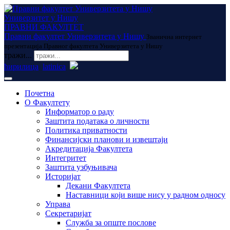
Универзитет у Нишу
ПРАВНИ ФАКУЛТЕТ
Правни факултет Универзитета у Нишу
Званична интернет
презентација Правног факултета Универзитета у Нишу
тражи...
ћирилица
latinica
Почетна
О Факултету
Информатор о раду
Заштита података о личности
Политика приватности
Финансијски планови и извештаји
Акредитација Факултета
Интегритет
Заштита узбуњивача
Историјат
Декани Факултета
Наставници који више нису у радном односу
Управа
Секретаријат
Служба за опште послове