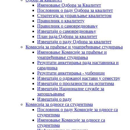
Именовање Одбора за Квалитет
Пословник о раду Одбора за квалитет
Стратегија за управљање квалитетом
Правилник о квалитету
Правилник о самовредновању
Извештаји о самовредновању
План рада Одбора за квалитет
Извештаји о раду Одбора за квалитет
Комисија за праћење и унапређивање студирања
Именовање Комисије за праћење и
унапређивање студирања
Резултати анкетирања рада наставника и
сарадника
Резултати анкетирања - уџбеници
Извештаји о одржаној настави у семестру
Извештаји о пролазности на испитима
Извештаји Националне службе за
запошљавање
Извештаји о раду
Комисија за односе са студентима
Пословник о раду Комисије за односе са
студентима
Именовање Комисије за односе са
студентима