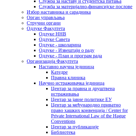
Служба за наставу и студентска питања
Служба за материјално-финансијске послове
Избор наставника и сарадника
Oрган управљања
Стручни органи
Одлуке Факултета
Одлуке ННВ
Одлуке Савета
Одлуке - школарина
Одлуке - Извештаји о раду
Одлуке - План и програм рада
Организација Факултета
Наставно научна јединица
Катедре
Правна клиника
Научно истраживачка јединица
Центар за правна и друштвена
истраживања
Центар за јавне политике ЕУ
Центар за међународно приватно
право хашких конвенција / Center for
Private International Law of the Hague
Conventions
Центар за публикације
Библиотека