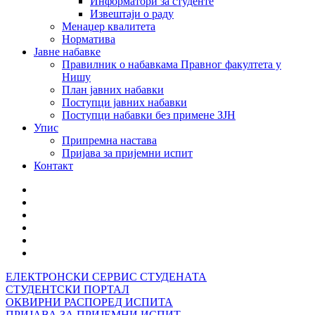
Информатори за студенте
Извештаји о раду
Менаџер квалитета
Норматива
Јавне набавке
Правилник о набавкама Правног факултета у
Нишу
План јавних набавки
Поступци јавних набавки
Поступци набавки без примене ЗЈН
Упис
Припремна настава
Пријава за пријемни испит
Контакт
ЕЛЕКТРОНСКИ СЕРВИС СТУДЕНАТА
СТУДЕНТСКИ ПОРТАЛ
ОКВИРНИ РАСПОРЕД ИСПИТА
ПРИЈАВА ЗА ПРИЈЕМНИ ИСПИТ