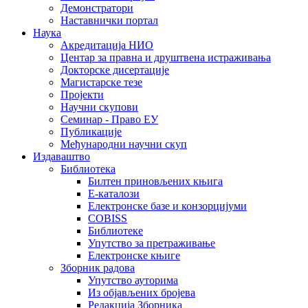
Демонстратори
Наставнички портал
Наука
Акредитација НИО
Центар за правна и друштвена истраживања
Докторске дисертације
Магистарске тезе
Пројекти
Научни скупови
Семинар - Право ЕУ
Публикације
Међународни научни скуп
Издаваштво
Библиотека
Билтен приновљених књига
Е-каталози
Електронске базе и конзорцијуми
COBISS
Библиотеке
Упутство за претраживање
Електронске књиге
Зборник радова
Упутство ауторима
Из објављених бројева
Редакција Зборника