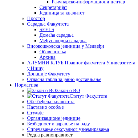
Рачунарско-информациони центар
Секретаријат
Јединица за квалитет
Простор
Сарадња Факултета
SEELS
Домаћа сарадња
Међународна сарадња
Високошколска јединица у Медвеђи
Обавештења
Архива
АЛУМНИ КЛУБ Правног факултета Универзитета
у Нишу
Донације Факултету
Огласна табла за јавно достављање
Норматива
Закон о ВО
Статут Факултета
Обезбеђење квалитета
Наставно особље
Студије
Организационе јединице
Безбедност и здравље на раду
Спречавање сексуалног узнемиравања
Родна равноправност