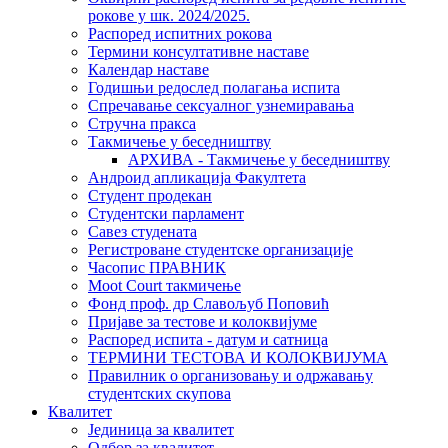
рокове у шк. 2024/2025.
Распоред испитних рокова
Термини консултативне наставе
Календар наставе
Годишњи редослед полагања испита
Спречавање сексуалног узнемиравања
Стручна пракса
Такмичење у беседништву
АРХИВА - Такмичење у беседништву
Андроид апликација Факултета
Студент продекан
Студентски парламент
Савез студената
Регистроване студентске организације
Часопис ПРАВНИК
Moot Court такмичење
Фонд проф. др Славољуб Поповић
Пријаве за тестове и колоквијуме
Распоред испита - датум и сатница
ТЕРМИНИ ТЕСТОВА И КОЛОКВИЈУМА
Правилник о организовању и одржавању
студентских скупова
Квалитет
Јединица за квалитет
Одбор за квалитет