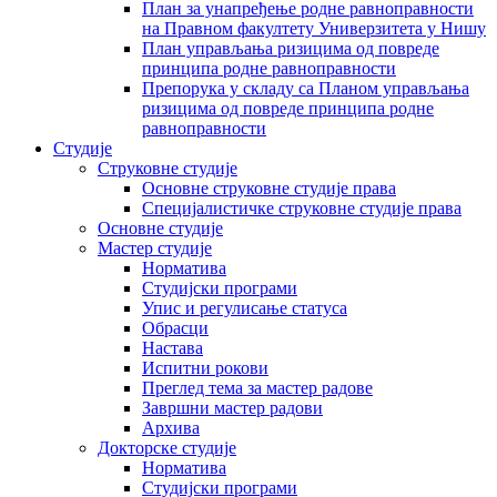
План за унапређење родне равноправности
на Правном факултету Универзитета у Нишу
План управљања ризицима од повреде
принципа родне равноправности
Препорука у складу са Планом управљања
ризицима од повреде принципа родне
равноправности
Студије
Струковне студије
Основне струковне студије права
Специјалистичке струковне студије права
Основне студије
Мастер студије
Норматива
Студијски програми
Упис и регулисање статуса
Обрасци
Настава
Испитни рокови
Преглед тема за мастер радове
Завршни мастер радови
Архива
Докторске студије
Норматива
Студијски програми