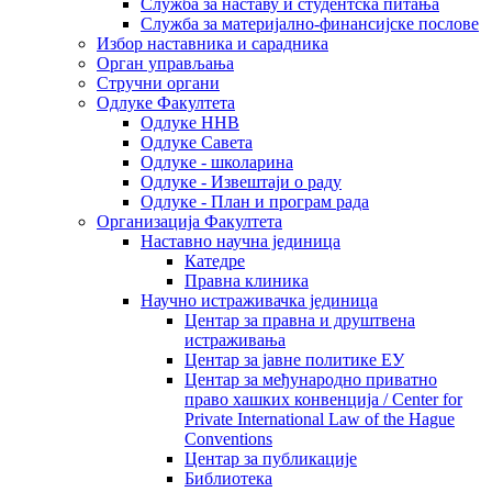
Служба за наставу и студентска питања
Служба за материјално-финансијске послове
Избор наставника и сарадника
Oрган управљања
Стручни органи
Одлуке Факултета
Одлуке ННВ
Одлуке Савета
Одлуке - школарина
Одлуке - Извештаји о раду
Одлуке - План и програм рада
Организација Факултета
Наставно научна јединица
Катедре
Правна клиника
Научно истраживачка јединица
Центар за правна и друштвена
истраживања
Центар за јавне политике ЕУ
Центар за међународно приватно
право хашких конвенција / Center for
Private International Law of the Hague
Conventions
Центар за публикације
Библиотека