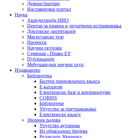
Демонстратори
Наставнички портал
Наука
Акредитација НИО
Центар за правна и друштвена истраживања
Докторске дисертације
Магистарске тезе
Пројекти
Научни скупови
Семинар - Право ЕУ
Публикације
Међународни научни скуп
Издаваштво
Библиотека
Билтен приновљених књига
Е-каталози
Електронске базе и конзорцијуми
COBISS
Библиотеке
Упутство за претраживање
Електронске књиге
Зборник радова
Упутство ауторима
Из објављених бројева
Редакција Зборника