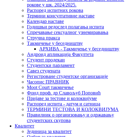
рокове у шк. 2024/2025.
Распоред испитних рокова
Термини консултативне наставе
Календар наставе
Годишњи редослед полагања испита
Спречавање сексуалног узнемиравања
Стручна пракса
Такмичење у беседништву
АРХИВА - Такмичење у беседништву
Андроид апликација Факултета
Студент продекан
Студентски парламент
Савез студената
Регистроване студентске организације
Часопис ПРАВНИК
Moot Court такмичење
Фонд проф. др Славољуб Поповић
Пријаве за тестове и колоквијуме
Распоред испита - датум и сатница
ТЕРМИНИ ТЕСТОВА И КОЛОКВИЈУМА
Правилник о организовању и одржавању
студентских скупова
Квалитет
Јединица за квалитет
Одбор за квалитет