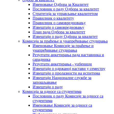
Именовање Одбора за Квалитет
Пословник о раду Одбора за квалитет
Стратегија за управљање квалитетом
Правилник о квалитету
Правилник о самовредновању
Извештаји о самовредновању
План рада Одбора за квалитет
Извештаји о раду Одбора за квалитет
Комисија за праћење и унапређивање студирања
Именовање Комисије за праћење и
унапређивање студирања
Резултати анкетирања рада наставника и
сарадника
Резултати анкетирања - уџбеници
Извештаји о одржаној настави у семестру
Извештаји о пролазности на испитима
Извештаји Националне службе за
запошљавање
Извештаји о раду
Комисија за односе са студентима
Пословник о раду Комисије за односе са
студентима
Именовање Комисије за односе са
студентима