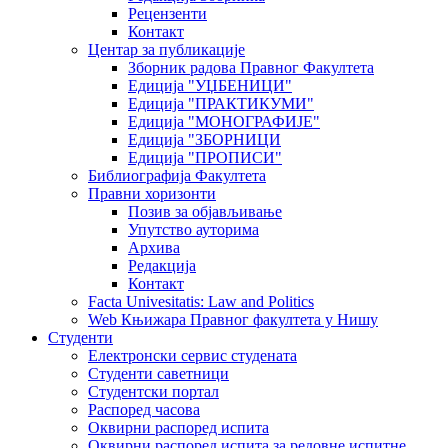
Рецензенти
Контакт
Центар за публикације
Зборник радова Правног Факултета
Едиција "УЏБЕНИЦИ"
Едиција "ПРАКТИКУМИ"
Едиција "МОНОГРАФИЈЕ"
Едиција "ЗБОРНИЦИ
Едиција "ПРОПИСИ"
Библиографија Факултета
Правни хоризонти
Позив за објављивање
Упутство ауторима
Архива
Редакција
Контакт
Facta Univesitatis: Law and Politics
Web Књижара Правног факултета у Нишу
Студенти
Електронски сервис студената
Студенти саветници
Студентски портал
Распоред часова
Оквирни распоред испита
Оквирни распоред испита за редовне испитне