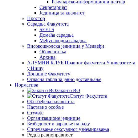
Рачунарско-информациони центар
Секретаријат
Јединица за квалитет
Простор
Сарадња Факултета
SEELS
Домаћа сарадња
Међународна сарадња
Високошколска јединица у Медвеђи
Обавештења
Архива
АЛУМНИ КЛУБ Правног факултета Универзитета
у Нишу
Донације Факултету
Огласна табла за јавно достављање
Норматива
Закон о ВО
Статут Факултета
Обезбеђење квалитета
Наставно особље
Студије
Организационе јединице
Безбедност и здравље на раду
Спречавање сексуалног узнемиравања
Родна равноправност