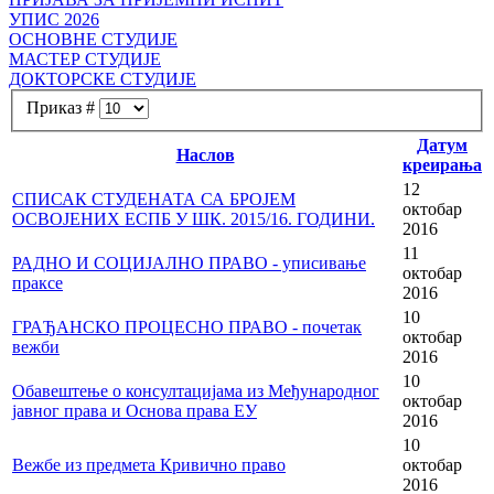
УПИС 2026
ОСНОВНЕ СТУДИЈЕ
МАСТЕР СТУДИЈЕ
ДОКТОРСКЕ СТУДИЈЕ
Приказ #
Датум
Наслов
креирања
12
СПИСАК СТУДЕНАТА СА БРОЈЕМ
октобар
ОСВОЈЕНИХ ЕСПБ У ШК. 2015/16. ГОДИНИ.
2016
11
РАДНО И СОЦИЈАЛНО ПРАВО - уписивање
октобар
праксе
2016
10
ГРАЂАНСКО ПРОЦЕСНО ПРАВО - почетак
октобар
вежби
2016
10
Обавештење о консултацијама из Међународног
октобар
јавног права и Основа права ЕУ
2016
10
Вежбе из предмета Кривично право
октобар
2016