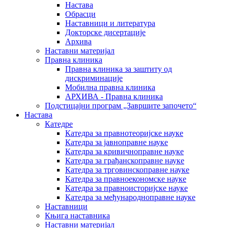
Настава
Обрасци
Наставници и литература
Докторске дисертације
Архива
Наставни материјал
Правна клиника
Правна клиника за заштиту од
дискриминације
Мобилна правна клиника
АРХИВА - Правна клиника
Подстицајни програм „Завршите започето“
Настава
Катедре
Катедра за правнотеоријске науке
Катедра за јавноправне науке
Катедра за кривичноправне науке
Катедра за грађанскоправне науке
Катедра за трговинскоправне науке
Катедра за правноекономске науке
Катедра за правноисторијске науке
Катедра за међународноправне науке
Наставници
Књига наставника
Наставни материјал