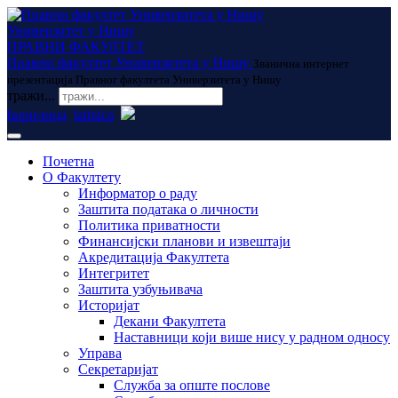
Универзитет у Нишу
ПРАВНИ ФАКУЛТЕТ
Правни факултет Универзитета у Нишу
Званична интернет
презентација Правног факултета Универзитета у Нишу
тражи...
ћирилица
latinica
Почетна
О Факултету
Информатор о раду
Заштита података о личности
Политика приватности
Финансијски планови и извештаји
Акредитација Факултета
Интегритет
Заштита узбуњивача
Историјат
Декани Факултета
Наставници који више нису у радном односу
Управа
Секретаријат
Служба за опште послове