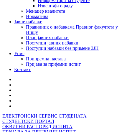
Информатори за студенте
Извештаји о раду
Менаџер квалитета
Норматива
Јавне набавке
Правилник о набавкама Правног факултета у
Нишу
План јавних набавки
Поступци јавних набавки
Поступци набавки без примене ЗЈН
Упис
Припремна настава
Пријава за пријемни испит
Контакт
ЕЛЕКТРОНСКИ СЕРВИС СТУДЕНАТА
СТУДЕНТСКИ ПОРТАЛ
ОКВИРНИ РАСПОРЕД ИСПИТА
ПРИЈАВА ЗА ПРИЈЕМНИ ИСПИТ