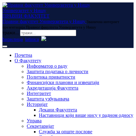
Универзитет у Нишу
ПРАВНИ ФАКУЛТЕТ
Правни факултет Универзитета у Нишу
Званична интернет
презентација Правног факултета Универзитета у Нишу
тражи...
ћирилица
latinica
Почетна
О Факултету
Информатор о раду
Заштита података о личности
Политика приватности
Финансијски планови и извештаји
Акредитација Факултета
Интегритет
Заштита узбуњивача
Историјат
Декани Факултета
Наставници који више нису у радном односу
Управа
Секретаријат
Служба за опште послове