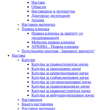
Настава
Обрасци
Наставници и литература
Докторске дисертације
Архива
Наставни материјал
Правна клиника
Правна клиника за заштиту од
дискриминације
Мобилна правна клиника
АРХИВА - Правна клиника
Подстицајни програм „Завршите започето“
Настава
Катедре
Катедра за правнотеоријске науке
Катедра за јавноправне науке
Катедра за кривичноправне науке
Катедра за грађанскоправне науке
Катедра за трговинскоправне науке
Катедра за правноекономске науке
Катедра за правноисторијске науке
Катедра за међународноправне науке
Наставници
Књига наставника
Наставни материјал