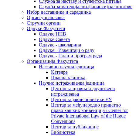
Служба за наставу и студентска питања
Служба за материјално-финансијске послове
Избор наставника и сарадника
Oрган управљања
Стручни органи
Одлуке Факултета
Одлуке ННВ
Одлуке Савета
Одлуке - школарина
Одлуке - Извештаји о раду
Одлуке - План и програм рада
Организација Факултета
Наставно научна јединица
Катедре
Правна клиника
Научно истраживачка јединица
Центар за правна и друштвена
истраживања
Центар за јавне политике ЕУ
Центар за међународно приватно
право хашких конвенција / Center for
Private International Law of the Hague
Conventions
Центар за публикације
Библиотека