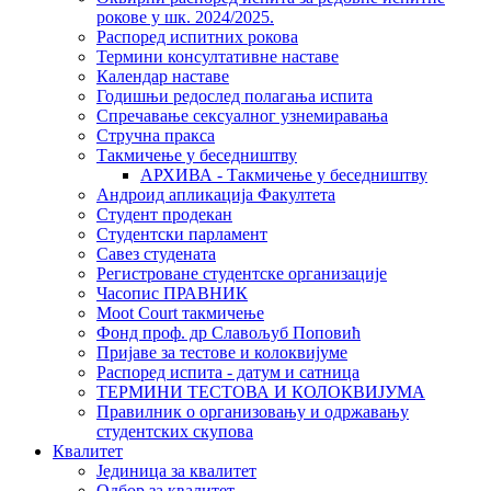
рокове у шк. 2024/2025.
Распоред испитних рокова
Термини консултативне наставе
Календар наставе
Годишњи редослед полагања испита
Спречавање сексуалног узнемиравања
Стручна пракса
Такмичење у беседништву
АРХИВА - Такмичење у беседништву
Андроид апликација Факултета
Студент продекан
Студентски парламент
Савез студената
Регистроване студентске организације
Часопис ПРАВНИК
Moot Court такмичење
Фонд проф. др Славољуб Поповић
Пријаве за тестове и колоквијуме
Распоред испита - датум и сатница
ТЕРМИНИ ТЕСТОВА И КОЛОКВИЈУМА
Правилник о организовању и одржавању
студентских скупова
Квалитет
Јединица за квалитет
Одбор за квалитет