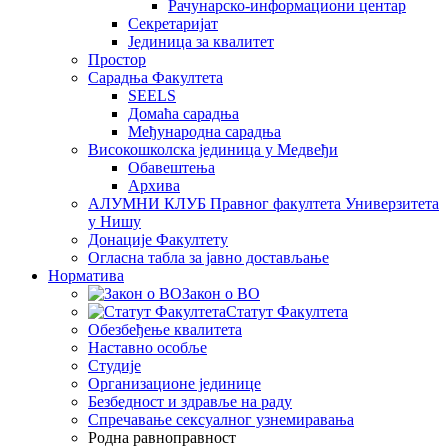
Рачунарско-информациони центар
Секретаријат
Јединица за квалитет
Простор
Сарадња Факултета
SEELS
Домаћа сарадња
Међународна сарадња
Високошколска јединица у Медвеђи
Обавештења
Архива
АЛУМНИ КЛУБ Правног факултета Универзитета
у Нишу
Донације Факултету
Огласна табла за јавно достављање
Норматива
Закон о ВО
Статут Факултета
Обезбеђење квалитета
Наставно особље
Студије
Организационе јединице
Безбедност и здравље на раду
Спречавање сексуалног узнемиравања
Родна равноправност