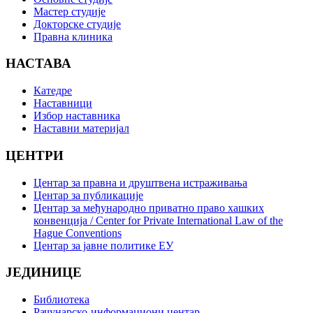
Мастер студије
Докторске студије
Правна клиника
НАСТАВА
Катедре
Наставници
Избор наставника
Наставни материјал
ЦЕНТРИ
Центар за правна и друштвена истраживања
Центар за публикације
Центар за међународно приватно право хашких
конвенција / Center for Private International Law of the
Hague Conventions
Центар за јавне политике ЕУ
ЈЕДИНИЦЕ
Библиотека
Рачунарско-информациони центар