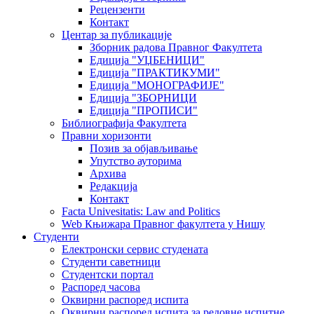
Рецензенти
Контакт
Центар за публикације
Зборник радова Правног Факултета
Едиција "УЏБЕНИЦИ"
Едиција "ПРАКТИКУМИ"
Едиција "МОНОГРАФИЈЕ"
Едиција "ЗБОРНИЦИ
Едиција "ПРОПИСИ"
Библиографија Факултета
Правни хоризонти
Позив за објављивање
Упутство ауторима
Архива
Редакција
Контакт
Facta Univesitatis: Law and Politics
Web Књижара Правног факултета у Нишу
Студенти
Електронски сервис студената
Студенти саветници
Студентски портал
Распоред часова
Оквирни распоред испита
Оквирни распоред испита за редовне испитне