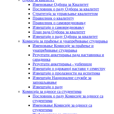
Именовање Одбора за Квалитет
Пословник о раду Одбора за квалитет
Стратегија за управљање квалитетом
Правилник о квалитету
Правилник о самовредновању
Извештаји о самовредновању
План рада Одбора за квалитет
Извештаји о раду Одбора за квалитет
Комисија за праћење и унапређивање студирања
Именовање Комисије за праћење и
унапређивање студирања
Резултати анкетирања рада наставника и
сарадника
Резултати анкетирања - уџбеници
Извештаји о одржаној настави у семестру
Извештаји о пролазности на испитима
Извештаји Националне службе за
запошљавање
Извештаји о раду
Комисија за односе са студентима
Пословник о раду Комисије за односе са
студентима
Именовање Комисије за односе са
студентима