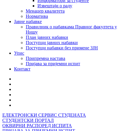
Информатори за студенте
Извештаји о раду
Менаџер квалитета
Норматива
Јавне набавке
Правилник о набавкама Правног факултета у
Нишу
План јавних набавки
Поступци јавних набавки
Поступци набавки без примене ЗЈН
Упис
Припремна настава
Пријава за пријемни испит
Контакт
ЕЛЕКТРОНСКИ СЕРВИС СТУДЕНАТА
СТУДЕНТСКИ ПОРТАЛ
ОКВИРНИ РАСПОРЕД ИСПИТА
ПРИЈАВА ЗА ПРИЈЕМНИ ИСПИТ