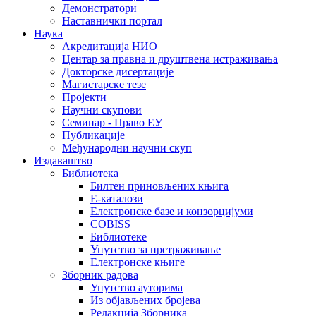
Демонстратори
Наставнички портал
Наука
Акредитација НИО
Центар за правна и друштвена истраживања
Докторске дисертације
Магистарске тезе
Пројекти
Научни скупови
Семинар - Право ЕУ
Публикације
Међународни научни скуп
Издаваштво
Библиотека
Билтен приновљених књига
Е-каталози
Електронске базе и конзорцијуми
COBISS
Библиотеке
Упутство за претраживање
Електронске књиге
Зборник радова
Упутство ауторима
Из објављених бројева
Редакција Зборника