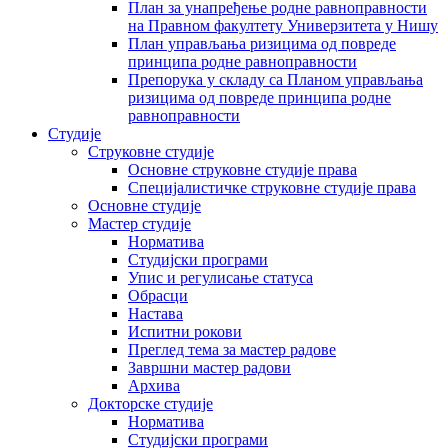
План за унапређење родне равноправности
на Правном факултету Универзитета у Нишу
План управљања ризицима од повреде
принципа родне равноправности
Препорука у складу са Планом управљања
ризицима од повреде принципа родне
равноправности
Студије
Струковне студије
Основне струковне студије права
Специјалистичке струковне студије права
Основне студије
Мастер студије
Норматива
Студијски програми
Упис и регулисање статуса
Обрасци
Настава
Испитни рокови
Преглед тема за мастер радове
Завршни мастер радови
Архива
Докторске студије
Норматива
Студијски програми