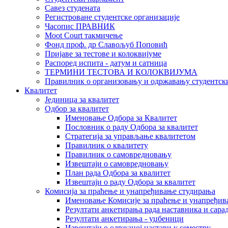
Савез студената
Регистроване студентске организације
Часопис ПРАВНИК
Moot Court такмичење
Фонд проф. др Славољуб Поповић
Пријаве за тестове и колоквијуме
Распоред испита - датум и сатница
ТЕРМИНИ ТЕСТОВА И КОЛОКВИЈУМА
Правилник о организовању и одржавању студентск
Квалитет
Јединица за квалитет
Одбор за квалитет
Именовање Одбора за Квалитет
Пословник о раду Одбора за квалитет
Стратегија за управљање квалитетом
Правилник о квалитету
Правилник о самовредновању
Извештаји о самовредновању
План рада Одбора за квалитет
Извештаји о раду Одбора за квалитет
Комисија за праћење и унапређивање студирања
Именовање Комисије за праћење и унапређив
Резултати анкетирања рада наставника и сара
Резултати анкетирања - уџбеници
Извештаји о одржаној настави у семестру