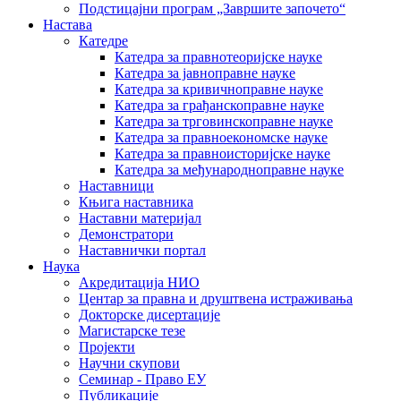
Подстицајни програм „Завршите започето“
Настава
Катедре
Катедра за правнотеоријске науке
Катедра за јавноправне науке
Катедра за кривичноправне науке
Катедра за грађанскоправне науке
Катедра за трговинскоправне науке
Катедра за правноекономске науке
Катедра за правноисторијске науке
Катедра за међународноправне науке
Наставници
Књига наставника
Наставни материјал
Демонстратори
Наставнички портал
Наука
Акредитација НИО
Центар за правна и друштвена истраживања
Докторске дисертације
Магистарске тезе
Пројекти
Научни скупови
Семинар - Право ЕУ
Публикације