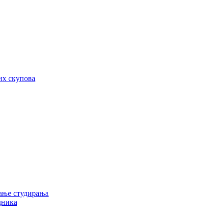
их скупова
ање студирања
дника