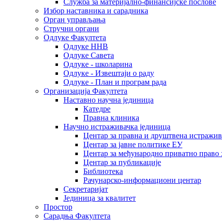
Служба за материјално-финансијске послове
Избор наставника и сарадника
Oрган управљања
Стручни органи
Одлуке Факултета
Одлуке ННВ
Одлуке Савета
Одлуке - школарина
Одлуке - Извештаји о раду
Одлуке - План и програм рада
Организација Факултета
Наставно научна јединица
Катедре
Правна клиника
Научно истраживачка јединица
Центар за правна и друштвена истражи
Центар за јавне политике ЕУ
Центар за међународно приватно право хаш
Центар за публикације
Библиотека
Рачунарско-информациони центар
Секретаријат
Јединица за квалитет
Простор
Сарадња Факултета