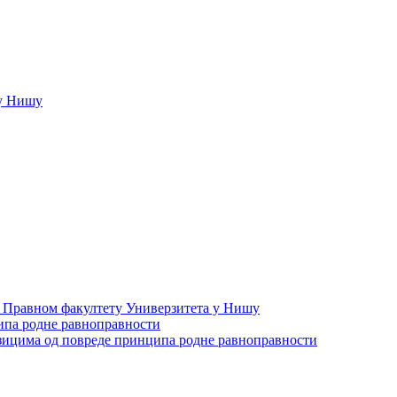
у Нишу
а Правном факултету Универзитета у Нишу
ипа родне равноправности
зицима од повреде принципа родне равноправности