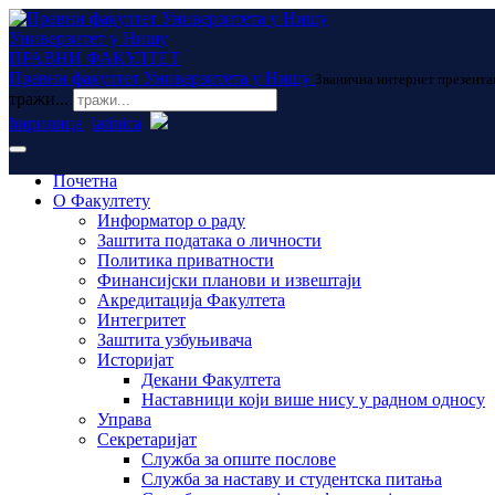
Универзитет у Нишу
ПРАВНИ ФАКУЛТЕТ
Правни факултет Универзитета у Нишу
Званична интернет презента
тражи...
ћирилица
latinica
Почетна
О Факултету
Информатор о раду
Заштита података о личности
Политика приватности
Финансијски планови и извештаји
Акредитација Факултета
Интегритет
Заштита узбуњивача
Историјат
Декани Факултета
Наставници који више нису у радном односу
Управа
Секретаријат
Служба за опште послове
Служба за наставу и студентска питања