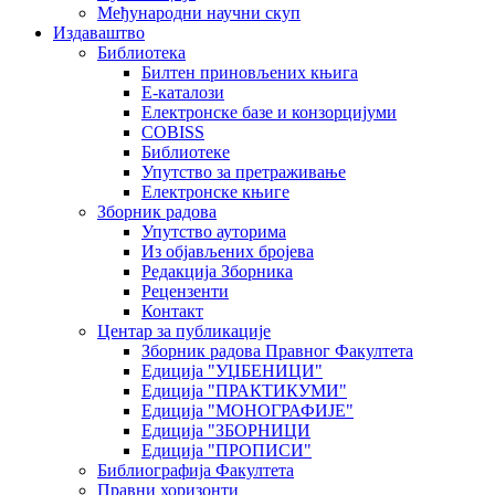
Међународни научни скуп
Издаваштво
Библиотека
Билтен приновљених књига
Е-каталози
Електронске базе и конзорцијуми
COBISS
Библиотеке
Упутство за претраживање
Електронске књиге
Зборник радова
Упутство ауторима
Из објављених бројева
Редакција Зборника
Рецензенти
Контакт
Центар за публикације
Зборник радова Правног Факултета
Едиција "УЏБЕНИЦИ"
Едиција "ПРАКТИКУМИ"
Едиција "МОНОГРАФИЈЕ"
Едиција "ЗБОРНИЦИ
Едиција "ПРОПИСИ"
Библиографија Факултета
Правни хоризонти