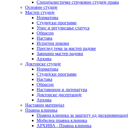
Специјалистичке струковне студије права
Основне студије
Мастер студије
Норматива
Студијски програми
Упис и регулисање статуса
Обрасци
Настава
Испитни рокови
Преглед тема за мастер радове
Завршни мастер радови
Архива
Докторске студије
Норматива
Студијски програми
Настава
Обрасци
Наставници и литература
Докторске дисертације
Архива
Наставни материјал
Правна клиника
Правна клиника за заштиту од дискриминациј
Мобилна правна клиника
АРХИВА - Правна клиника