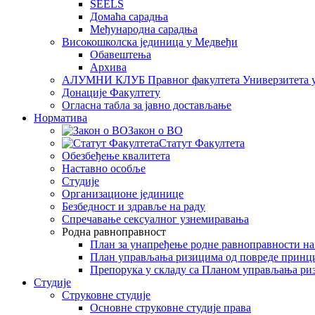
SEELS
Домаћа сарадња
Међународна сарадња
Високошколска јединица у Медвеђи
Обавештења
Архива
АЛУМНИ КЛУБ Правног факултета Универзитета 
Донације Факултету
Огласна табла за јавно достављање
Норматива
Закон о ВО
Статут Факултета
Обезбеђење квалитета
Наставно особље
Студије
Организационе јединице
Безбедност и здравље на раду
Спречавање сексуалног узнемиравања
Родна равноправност
План за унапређење родне равноправности н
План управљања ризицима од повреде принц
Препорука у складу са Планом управљања ри
Студије
Струковне студије
Основне струковне студије права