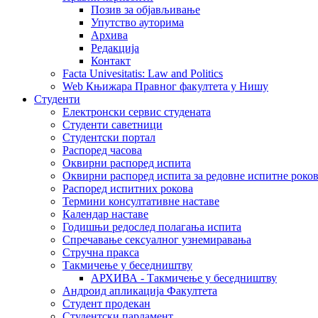
Позив за објављивање
Упутство ауторима
Архива
Редакција
Контакт
Facta Univesitatis: Law and Politics
Web Књижара Правног факултета у Нишу
Студенти
Електронски сервис студената
Студенти саветници
Студентски портал
Распоред часова
Оквирни распоред испита
Оквирни распоред испита за редовне испитне рокове
Распоред испитних рокова
Термини консултативне наставе
Календар наставе
Годишњи редослед полагања испита
Спречавање сексуалног узнемиравања
Стручна пракса
Такмичење у беседништву
АРХИВА - Такмичење у беседништву
Андроид апликација Факултета
Студент продекан
Студентски парламент