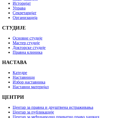
Историјат
Управа
Секретаријат
Организација
СТУДИЈЕ
Основне студије
Мастер студије
Докторске студије
Правна клиника
НАСТАВА
Катедре
Наставници
Избор наставника
Наставни материјал
ЦЕНТРИ
Центар за правна и друштвена истраживања
Центар за публикације
Центар за међународно приватно право хашких