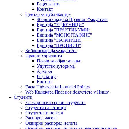
Рецензенти
Контакт
Центар за публикације
Зборник радова Правног Факултета
Едиција "УЏБЕНИЦИ"
Едиција "ПРАКТИКУМИ"
Едиција "МОНОГРАФИЈЕ"
Едиција "ЗБОРНИЦИ
Едиција "ПРОПИСИ"
Библиографија Факултета
Правни хоризонти
Позив за објављивање
Упутство ауторима
Архива
Редакција
Контакт
Facta Univesitatis: Law and Politics
Web Књижара Правног факултета у Нишу
Студенти
Електронски сервис студената
Студенти саветници
Студентски портал
Распоред часова
Оквирни распоред испита
Оквирни распоред испита за редовне испитне