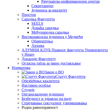
Рачунарско-информациони центар
Секретаријат
Јединица за квалитет
Простор
Сарадња Факултета
SEELS
Домаћа сарадња
Међународна сарадња
Високошколска јединица у Медвеђи
Обавештења
Архива
АЛУМНИ КЛУБ Правног факултета Универзитета
у Нишу
Донације Факултету
Огласна табла за јавно достављање
Норматива
Закон о ВО
Статут Факултета
Обезбеђење квалитета
Наставно особље
Студије
Организационе јединице
Безбедност и здравље на раду
Спречавање сексуалног узнемиравања
Родна равноправност