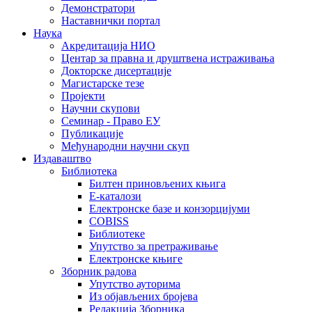
Демонстратори
Наставнички портал
Наука
Акредитација НИО
Центар за правна и друштвена истраживања
Докторске дисертације
Магистарске тезе
Пројекти
Научни скупови
Семинар - Право ЕУ
Публикације
Међународни научни скуп
Издаваштво
Библиотека
Билтен приновљених књига
Е-каталози
Електронске базе и конзорцијуми
COBISS
Библиотеке
Упутство за претраживање
Електронске књиге
Зборник радова
Упутство ауторима
Из објављених бројева
Редакција Зборника