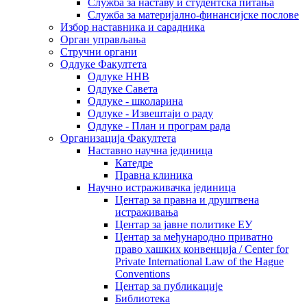
Служба за наставу и студентска питања
Служба за материјално-финансијске послове
Избор наставника и сарадника
Oрган управљања
Стручни органи
Одлуке Факултета
Одлуке ННВ
Одлуке Савета
Одлуке - школарина
Одлуке - Извештаји о раду
Одлуке - План и програм рада
Организација Факултета
Наставно научна јединица
Катедре
Правна клиника
Научно истраживачка јединица
Центар за правна и друштвена
истраживања
Центар за јавне политике ЕУ
Центар за међународно приватно
право хашких конвенција / Center for
Private International Law of the Hague
Conventions
Центар за публикације
Библиотека