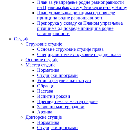
План за унапређење родне равноправности
на Правном факултету Универзитета у Нишу
План управљања ризицима од повреде
принципа родне равноправности
Препорука у складу са Планом управљања
ризицима од повреде принципа родне
равноправности
Студије
Струковне студије
Основне струковне студије права
Специјалистичке струковне студије права
Основне студије
Мастер студије
Норматива
Студијски програми
Упис и регулисање статуса
Обрасци
Настава
Испитни рокови
Преглед тема за мастер радове
Завршни мастер радови
Архива
Докторске студије
Норматива
Студијски програми