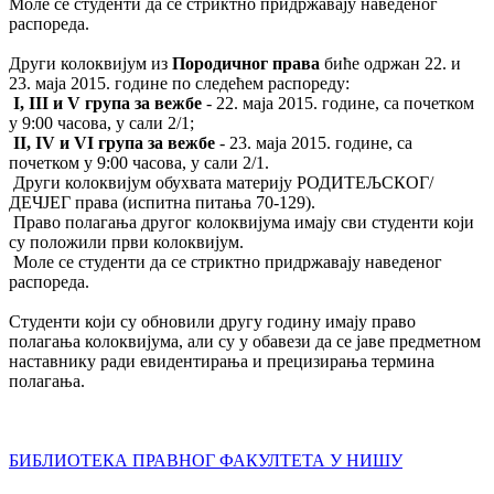
Моле се студенти да се стриктно придржавају наведеног
распореда.
Други колоквијум из
Породичног права
биће одржан 22. и
23. маја 2015. године по следећем распореду:
I, III и V група за вежбе
- 22. маја 2015. године, са почетком
у 9:00 часова, у сали 2/1;
II, IV и VI група за вежбе
- 23. маја 2015. године, са
почетком у 9:00 часова, у сали 2/1.
Други колоквијум обухвата материју РОДИТЕЉСКОГ/
ДЕЧЈЕГ права (испитна питања 70-129).
Право полагања другог колоквијума имају сви студенти који
су положили први колоквијум.
Моле се студенти да се стриктно придржавају наведеног
распореда.
Студенти који су обновили другу годину имају право
полагања колоквијума, али су у обавези да се јаве предметном
наставнику ради евидентирања и прецизирања термина
полагања.
БИБЛИОТЕКА ПРАВНОГ ФАКУЛТЕТА У НИШУ