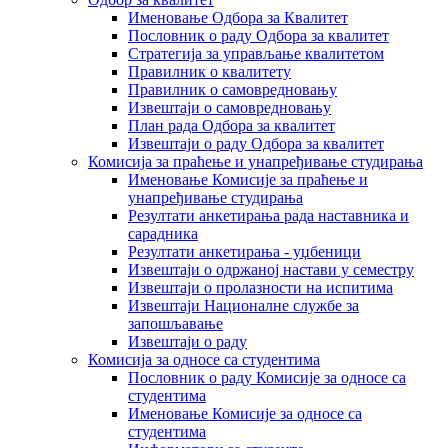
Именовање Одбора за Квалитет
Пословник о раду Одбора за квалитет
Стратегија за управљање квалитетом
Правилник о квалитету
Правилник о самовредновању
Извештаји о самовредновању
План рада Одбора за квалитет
Извештаји о раду Одбора за квалитет
Комисија за праћење и унапређивање студирања
Именовање Комисије за праћење и
унапређивање студирања
Резултати анкетирања рада наставника и
сарадника
Резултати анкетирања - уџбеници
Извештаји о одржаној настави у семестру
Извештаји о пролазности на испитима
Извештаји Националне службе за
запошљавање
Извештаји о раду
Комисија за односе са студентима
Пословник о раду Комисије за односе са
студентима
Именовање Комисије за односе са
студентима