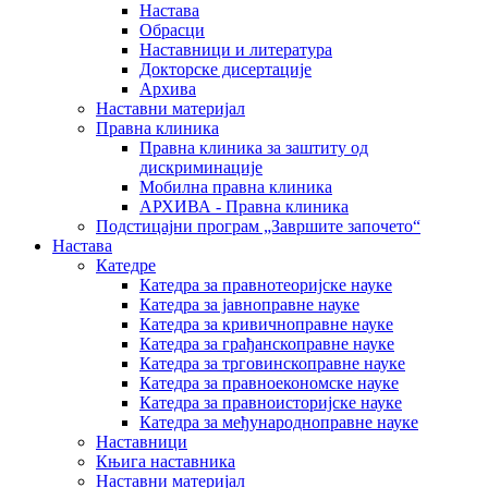
Настава
Обрасци
Наставници и литература
Докторске дисертације
Архива
Наставни материјал
Правна клиника
Правна клиника за заштиту од
дискриминације
Мобилна правна клиника
АРХИВА - Правна клиника
Подстицајни програм „Завршите започето“
Настава
Катедре
Катедра за правнотеоријске науке
Катедра за јавноправне науке
Катедра за кривичноправне науке
Катедра за грађанскоправне науке
Катедра за трговинскоправне науке
Катедра за правноекономске науке
Катедра за правноисторијске науке
Катедра за међународноправне науке
Наставници
Књига наставника
Наставни материјал