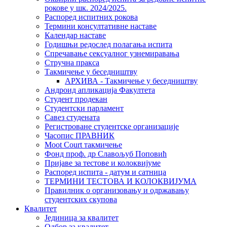
рокове у шк. 2024/2025.
Распоред испитних рокова
Термини консултативне наставе
Календар наставе
Годишњи редослед полагања испита
Спречавање сексуалног узнемиравања
Стручна пракса
Такмичење у беседништву
АРХИВА - Такмичење у беседништву
Андроид апликација Факултета
Студент продекан
Студентски парламент
Савез студената
Регистроване студентске организације
Часопис ПРАВНИК
Moot Court такмичење
Фонд проф. др Славољуб Поповић
Пријаве за тестове и колоквијуме
Распоред испита - датум и сатница
ТЕРМИНИ ТЕСТОВА И КОЛОКВИЈУМА
Правилник о организовању и одржавању
студентских скупова
Квалитет
Јединица за квалитет
Одбор за квалитет