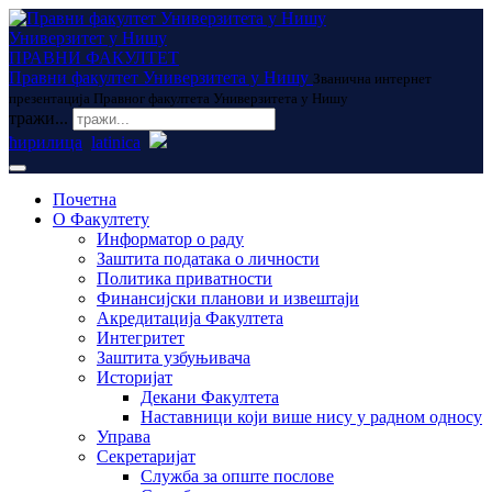
Универзитет у Нишу
ПРАВНИ ФАКУЛТЕТ
Правни факултет Универзитета у Нишу
Званична интернет
презентација Правног факултета Универзитета у Нишу
тражи...
ћирилица
latinica
Почетна
О Факултету
Информатор о раду
Заштита података о личности
Политика приватности
Финансијски планови и извештаји
Акредитација Факултета
Интегритет
Заштита узбуњивача
Историјат
Декани Факултета
Наставници који више нису у радном односу
Управа
Секретаријат
Служба за опште послове