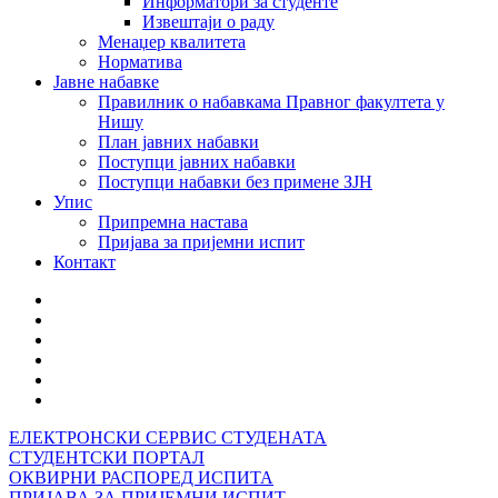
Информатори за студенте
Извештаји о раду
Менаџер квалитета
Норматива
Јавне набавке
Правилник о набавкама Правног факултета у
Нишу
План јавних набавки
Поступци јавних набавки
Поступци набавки без примене ЗЈН
Упис
Припремна настава
Пријава за пријемни испит
Контакт
ЕЛЕКТРОНСКИ СЕРВИС СТУДЕНАТА
СТУДЕНТСКИ ПОРТАЛ
ОКВИРНИ РАСПОРЕД ИСПИТА
ПРИЈАВА ЗА ПРИЈЕМНИ ИСПИТ