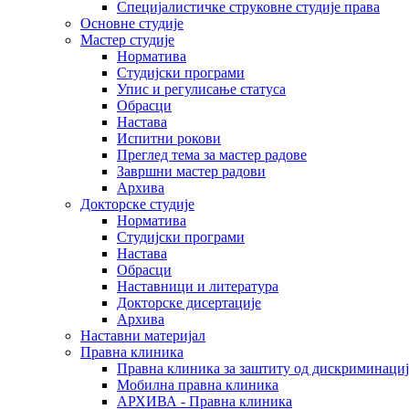
Специјалистичке струковне студије права
Основне студије
Мастер студије
Норматива
Студијски програми
Упис и регулисање статуса
Обрасци
Настава
Испитни рокови
Преглед тема за мастер радове
Завршни мастер радови
Архива
Докторске студије
Норматива
Студијски програми
Настава
Обрасци
Наставници и литература
Докторске дисертације
Архива
Наставни материјал
Правна клиника
Правна клиника за заштиту од дискриминациј
Мобилна правна клиника
АРХИВА - Правна клиника