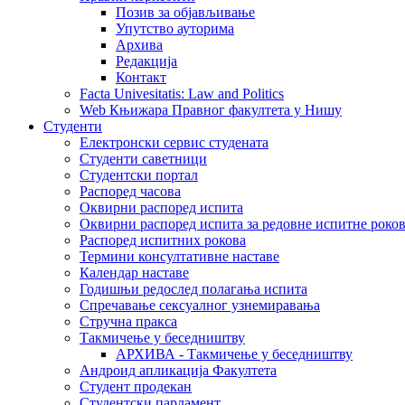
Позив за објављивање
Упутство ауторима
Архива
Редакција
Контакт
Facta Univesitatis: Law and Politics
Web Књижара Правног факултета у Нишу
Студенти
Електронски сервис студената
Студенти саветници
Студентски портал
Распоред часова
Оквирни распоред испита
Оквирни распоред испита за редовне испитне рокове
Распоред испитних рокова
Термини консултативне наставе
Календар наставе
Годишњи редослед полагања испита
Спречавање сексуалног узнемиравања
Стручна пракса
Такмичење у беседништву
АРХИВА - Такмичење у беседништву
Андроид апликација Факултета
Студент продекан
Студентски парламент