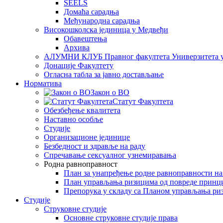
SEELS
Домаћа сарадња
Међународна сарадња
Високошколска јединица у Медвеђи
Обавештења
Архива
АЛУМНИ КЛУБ Правног факултета Универзитета 
Донације Факултету
Огласна табла за јавно достављање
Норматива
Закон о ВО
Статут Факултета
Обезбеђење квалитета
Наставно особље
Студије
Организационе јединице
Безбедност и здравље на раду
Спречавање сексуалног узнемиравања
Родна равноправност
План за унапређење родне равноправности н
План управљања ризицима од повреде принц
Препорука у складу са Планом управљања ри
Студије
Струковне студије
Основне струковне студије права