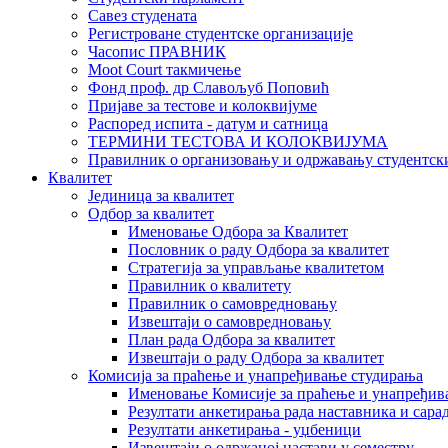
Савез студената
Регистроване студентске организације
Часопис ПРАВНИК
Moot Court такмичење
Фонд проф. др Славољуб Поповић
Пријаве за тестове и колоквијуме
Распоред испита - датум и сатница
ТЕРМИНИ ТЕСТОВА И КОЛОКВИЈУМА
Правилник о организовању и одржавању студентск
Квалитет
Јединица за квалитет
Одбор за квалитет
Именовање Одбора за Квалитет
Пословник о раду Одбора за квалитет
Стратегија за управљање квалитетом
Правилник о квалитету
Правилник о самовредновању
Извештаји о самовредновању
План рада Одбора за квалитет
Извештаји о раду Одбора за квалитет
Комисија за праћење и унапређивање студирања
Именовање Комисије за праћење и унапређив
Резултати анкетирања рада наставника и сара
Резултати анкетирања - уџбеници
Извештаји о одржаној настави у семестру