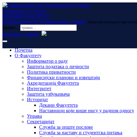
Универзитет у Нишу
ПРАВНИ ФАКУЛТЕТ
Правни факултет Универзитета у Нишу
Званична интернет презента
тражи...
ћирилица
latinica
Почетна
О Факултету
Информатор о раду
Заштита података о личности
Политика приватности
Финансијски планови и извештаји
Акредитација Факултета
Интегритет
Заштита узбуњивача
Историјат
Декани Факултета
Наставници који више нису у радном односу
Управа
Секретаријат
Служба за опште послове
Служба за наставу и студентска питања