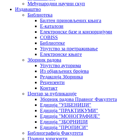
Међународни научни скуп
Издаваштво
Библиотека
Билтен приновљених књига
Е-каталози
Електронске базе и конзорцијуми
COBISS
Библиотеке
Упутство за претраживање
Електронске књиге
Зборник радова
Упутство ауторима
Из објављених бројева
Редакција Зборника
Рецензенти
Контакт
Центар за публикације
Зборник радова Правног Факултета
Едиција "УЏБЕНИЦИ"
Едиција "ПРАКТИКУМИ"
Едиција "МОНОГРАФИЈЕ"
Едиција "ЗБОРНИЦИ
Едиција "ПРОПИСИ"
Библиографија Факултета
Правни хоризонти