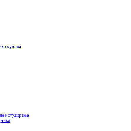
их скупова
ање студирања
дника