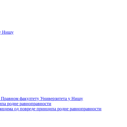
у Нишу
а Правном факултету Универзитета у Нишу
ипа родне равноправности
зицима од повреде принципа родне равноправности