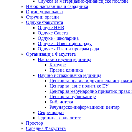
Служба за материјално-финансијске послове
Избор наставника и сарадника
Oрган управљања
Стручни органи
Одлуке Факултета
Одлуке ННВ
Одлуке Савета
Одлуке - школарина
Одлуке - Извештаји о раду
Одлуке - План и програм рада
Организација Факултета
Наставно научна јединица
Катедре
Правна клиника
Научно истраживачка јединица
Центар за правна и друштвена истражи
Центар за јавне политике ЕУ
Центар за међународно приватно право хаш
Центар за публикације
Библиотека
Рачунарско-информациони центар
Секретаријат
Јединица за квалитет
Простор
Сарадња Факултета