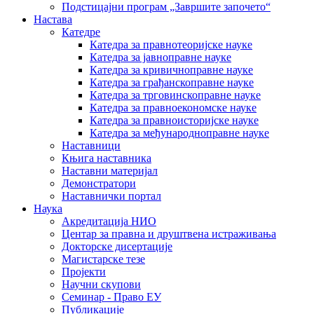
Подстицајни програм „Завршите започето“
Настава
Катедре
Катедра за правнотеоријске науке
Катедра за јавноправне науке
Катедра за кривичноправне науке
Катедра за грађанскоправне науке
Катедра за трговинскоправне науке
Катедра за правноекономске науке
Катедра за правноисторијске науке
Катедра за међународноправне науке
Наставници
Књига наставника
Наставни материјал
Демонстратори
Наставнички портал
Наука
Акредитација НИО
Центар за правна и друштвена истраживања
Докторске дисертације
Магистарске тезе
Пројекти
Научни скупови
Семинар - Право ЕУ
Публикације