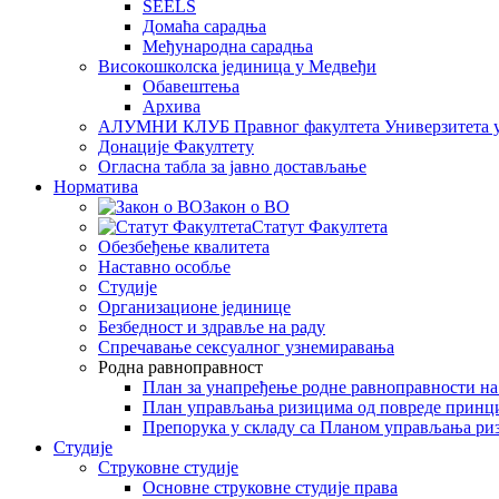
SEELS
Домаћа сарадња
Међународна сарадња
Високошколска јединица у Медвеђи
Обавештења
Архива
АЛУМНИ КЛУБ Правног факултета Универзитета 
Донације Факултету
Огласна табла за јавно достављање
Норматива
Закон о ВО
Статут Факултета
Обезбеђење квалитета
Наставно особље
Студије
Организационе јединице
Безбедност и здравље на раду
Спречавање сексуалног узнемиравања
Родна равноправност
План за унапређење родне равноправности н
План управљања ризицима од повреде принц
Препорука у складу са Планом управљања ри
Студије
Струковне студије
Основне струковне студије права