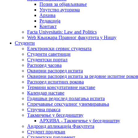
Позив за објављивање
Упутство ауторима
Архива
Редакција
Контакт
Facta Univesitatis: Law and Politics
Web Књижара Правног факултета у Нишу
Студенти
Електронски сервис студената
Студенти саветници
Студентски портал
Распоред часова
Оквирни распоред испита
Оквирни распоред испита за редовне испитне рокове
Распоред испитних рокова
Термини консултативне наставе
Календар наставе
Годишњи редослед полагања испита
Спречавање сексуалног узнемиравања
Стручна пракса
Такмичење у беседништву
АРХИВА - Такмичење у беседништву
Андроид апликација Факултета
Студент продекан
Студентски парламент