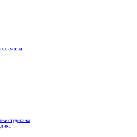
их скупова
ање студирања
дника