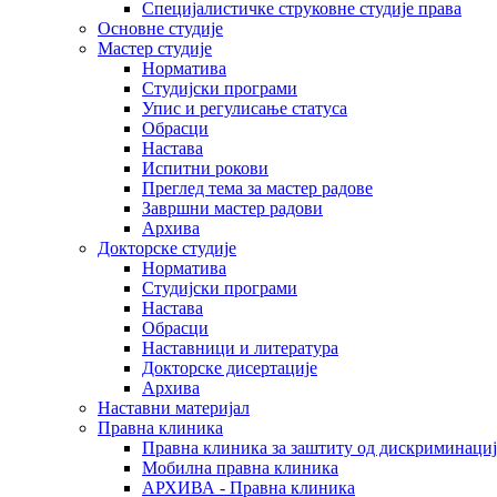
Специјалистичке струковне студије права
Основне студије
Мастер студије
Норматива
Студијски програми
Упис и регулисање статуса
Обрасци
Настава
Испитни рокови
Преглед тема за мастер радове
Завршни мастер радови
Архива
Докторске студије
Норматива
Студијски програми
Настава
Обрасци
Наставници и литература
Докторске дисертације
Архива
Наставни материјал
Правна клиника
Правна клиника за заштиту од дискриминациј
Мобилна правна клиника
АРХИВА - Правна клиника