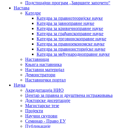
Подстицајни програм „Завршите започето“
Настава
Катедре
Катедра за правнотеоријске науке
Катедра за јавноправне науке
Катедра за кривичноправне науке
Катедра за грађанскоправне науке
Катедра за трговинскоправне науке
Катедра за правноекономске науке
Катедра за правноисторијске науке
Катедра за међународноправне науке
Наставници
Књига наставника
Наставни материјал
Демонстратори
Наставнички портал
Наука
Акредитација НИО
Центар за правна и друштвена истраживања
Докторске дисертације
Магистарске тезе
Пројекти
Научни скупови
Семинар - Право ЕУ
Публикације