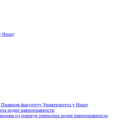
у Нишу
а Правном факултету Универзитета у Нишу
ипа родне равноправности
зицима од повреде принципа родне равноправности