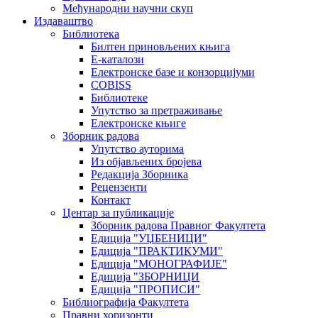
Међународни научни скуп
Издаваштво
Библиотека
Билтен приновљених књига
Е-каталози
Електронске базе и конзорцијуми
COBISS
Библиотеке
Упутство за претраживање
Електронске књиге
Зборник радова
Упутство ауторима
Из објављених бројева
Редакција Зборника
Рецензенти
Контакт
Центар за публикације
Зборник радова Правног Факултета
Едиција "УЏБЕНИЦИ"
Едиција "ПРАКТИКУМИ"
Едиција "МОНОГРАФИЈЕ"
Едиција "ЗБОРНИЦИ
Едиција "ПРОПИСИ"
Библиографија Факултета
Правни хоризонти