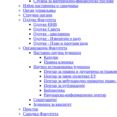
Служба за материјално-финансијске послове
Избор наставника и сарадника
Oрган управљања
Стручни органи
Одлуке Факултета
Одлуке ННВ
Одлуке Савета
Одлуке - школарина
Одлуке - Извештаји о раду
Одлуке - План и програм рада
Организација Факултета
Наставно научна јединица
Катедре
Правна клиника
Научно истраживачка јединица
Центар за правна и друштвена истражи
Центар за јавне политике ЕУ
Центар за међународно приватно право хаш
Центар за публикације
Библиотека
Рачунарско-информациони центар
Секретаријат
Јединица за квалитет
Простор
Сарадња Факултета