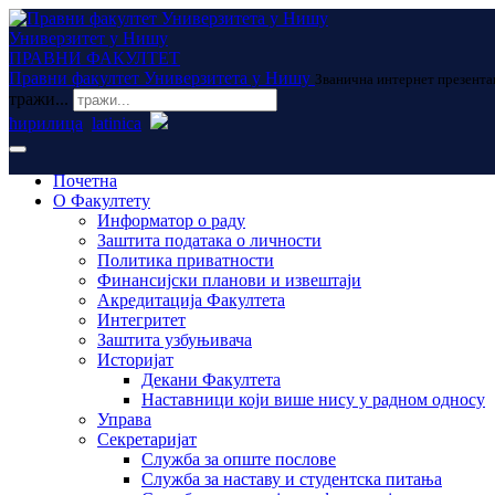
Универзитет у Нишу
ПРАВНИ ФАКУЛТЕТ
Правни факултет Универзитета у Нишу
Званична интернет презента
тражи...
ћирилица
latinica
Почетна
О Факултету
Информатор о раду
Заштита података о личности
Политика приватности
Финансијски планови и извештаји
Акредитација Факултета
Интегритет
Заштита узбуњивача
Историјат
Декани Факултета
Наставници који више нису у радном односу
Управа
Секретаријат
Служба за опште послове
Служба за наставу и студентска питања