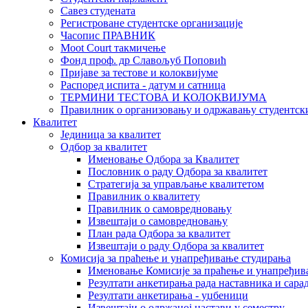
Савез студената
Регистроване студентске организације
Часопис ПРАВНИК
Moot Court такмичење
Фонд проф. др Славољуб Поповић
Пријаве за тестове и колоквијуме
Распоред испита - датум и сатница
ТЕРМИНИ ТЕСТОВА И КОЛОКВИЈУМА
Правилник о организовању и одржавању студентск
Квалитет
Јединица за квалитет
Одбор за квалитет
Именовање Одбора за Квалитет
Пословник о раду Одбора за квалитет
Стратегија за управљање квалитетом
Правилник о квалитету
Правилник о самовредновању
Извештаји о самовредновању
План рада Одбора за квалитет
Извештаји о раду Одбора за квалитет
Комисија за праћење и унапређивање студирања
Именовање Комисије за праћење и унапређив
Резултати анкетирања рада наставника и сара
Резултати анкетирања - уџбеници
Извештаји о одржаној настави у семестру