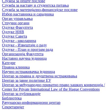
Служба за опште послове
Служба за наставу и студентска питања
Служба за материјално-финансијске послове
Избор наставника и сарадника
Oрган управљања
Стручни органи
Одлуке Факултета
Одлуке ННВ
Одлуке Савета
Одлуке - школарина
Одлуке - Извештаји о раду
Одлуке - План и програм рада
Организација Факултета
Наставно научна јединица
Катедре
Правна клиника
Научно истраживачка јединица
Центар за правна и друштвена истраживања
Центар за јавне политике ЕУ
Центар за међународно приватно право хашких конвенција /
Center for Private International Law of the Hague Conventions
Центар за публикације
Библиотека
Рачунарско-информациони центар
Секретаријат