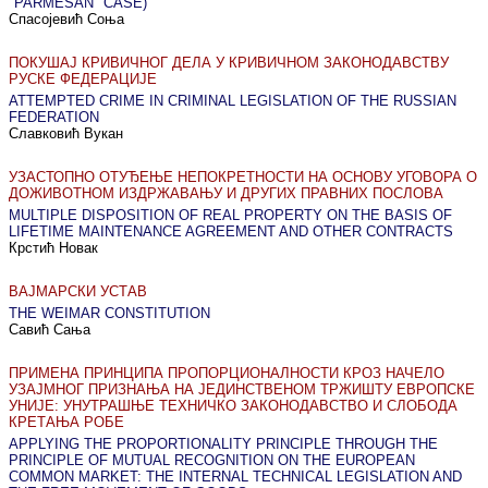
"PARMESAN" CASE)
Спасојевић Соња
ПОКУШАЈ КРИВИЧНОГ ДЕЛА У КРИВИЧНОМ ЗАКОНОДАВСТВУ
РУСКЕ ФЕДЕРАЦИЈЕ
ATTEMPTED CRIME IN CRIMINAL LEGISLATION OF THE RUSSIAN
FEDERATION
Славковић Вукан
УЗАСТОПНО ОТУЂЕЊЕ НЕПОКРЕТНОСТИ НА ОСНОВУ УГОВОРА О
ДОЖИВОТНОМ ИЗДРЖАВАЊУ И ДРУГИХ ПРАВНИХ ПОСЛОВА
MULTIPLE DISPOSITION OF REAL PROPERTY ON THE BASIS OF
LIFETIME MAINTENANCE AGREEMENT AND OTHER CONTRACTS
Крстић Новак
ВАЈМАРСКИ УСТАВ
THE WEIMAR CONSTITUTION
Савић Сања
ПРИМЕНА ПРИНЦИПА ПРОПОРЦИОНАЛНОСТИ КРОЗ НАЧЕЛО
УЗАЈМНОГ ПРИЗНАЊА НА ЈЕДИНСТВЕНОМ ТРЖИШТУ ЕВРОПСКЕ
УНИЈЕ: УНУТРАШЊЕ ТЕХНИЧКО ЗАКОНОДАВСТВО И СЛОБОДА
КРЕТАЊА РОБЕ
APPLYING THE PROPORTIONALITY PRINCIPLE THROUGH THE
PRINCIPLE OF MUTUAL RECOGNITION ON THE EUROPEAN
COMMON MARKET: THE INTERNAL TECHNICAL LEGISLATION AND