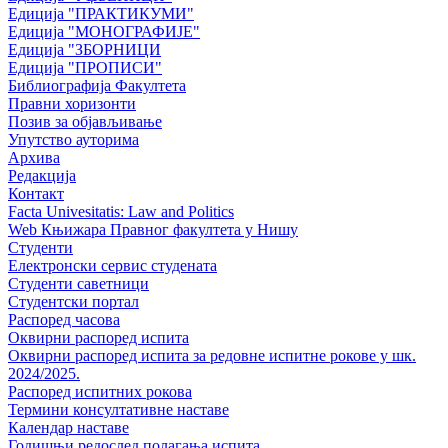
Едиција "ПРАКТИКУМИ"
Едиција "МОНОГРАФИЈЕ"
Едиција "ЗБОРНИЦИ
Едиција "ПРОПИСИ"
Библиографија Факултета
Правни хоризонти
Позив за објављивање
Упутство ауторима
Архива
Редакција
Контакт
Facta Univesitatis: Law and Politics
Web Књижара Правног факултета у Нишу
Студенти
Електронски сервис студената
Студенти саветници
Студентски портал
Распоред часова
Оквирни распоред испита
Оквирни распоред испита за редовне испитне рокове у шк.
2024/2025.
Распоред испитних рокова
Термини консултативне наставе
Календар наставе
Годишњи редослед полагања испита