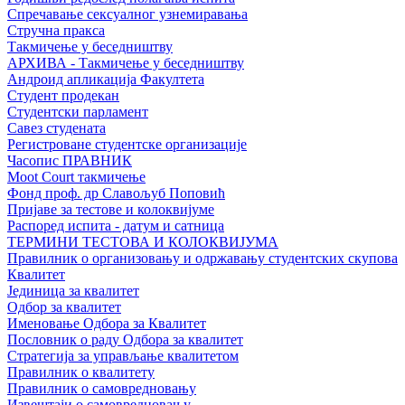
Спречавање сексуалног узнемиравања
Стручна пракса
Такмичење у беседништву
АРХИВА - Такмичење у беседништву
Андроид апликација Факултета
Студент продекан
Студентски парламент
Савез студената
Регистроване студентске организације
Часопис ПРАВНИК
Moot Court такмичење
Фонд проф. др Славољуб Поповић
Пријаве за тестове и колоквијуме
Распоред испита - датум и сатница
ТЕРМИНИ ТЕСТОВА И КОЛОКВИЈУМА
Правилник о организовању и одржавању студентских скупова
Квалитет
Јединица за квалитет
Одбор за квалитет
Именовање Одбора за Квалитет
Пословник о раду Одбора за квалитет
Стратегија за управљање квалитетом
Правилник о квалитету
Правилник о самовредновању
Извештаји о самовредновању