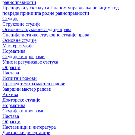
равноправности
Препорука у складу са Планом управљања ризицима од
повреде принципа родне равноправности
Студије
Струковне студије
Основне струковне студије права
Специјалистичке струковне студије права
Основне студије
Мастер студије
Норматива
Студијски програми
Упис и регулисање статуса
Обрасци
Настава
Испитни рокови
Преглед тема за мастер радове
Завршни мастер радови
Архива
Докторске студије
Норматива
Студијски програми
Настава
Обрасци
Наставници и литература
Докторске дисертације