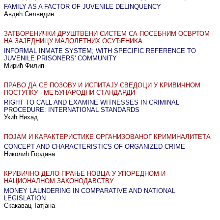
FAMILY AS A FACTOR OF JUVENILE DELINQUENCY
Авдић Селведин
ЗАТВОРЕНИЧКИ ДРУШТВЕНИ СИСТЕМ СА ПОСЕБНИМ ОСВРТОМ
НА ЗАЈЕДНИЦУ МАЛОЛЕТНИХ ОСУЂЕНИКА
INFORMAL INMATE SYSTEM; WITH SPECIFIC REFERENCE TO
JUVENILE PRISONERS' COMMUNITY
Мирић Филип
ПРАВО ДА СЕ ПОЗОВУ И ИСПИТАЈУ СВЕДОЦИ У КРИВИЧНОМ
ПОСТУПКУ - МЕЂУНАРОДНИ СТАНДАРДИ
RIGHT TO CALL AND EXAMINE WITNESSES IN CRIMINAL
PROCEDURE: INTERNATIONAL STANDARDS
Укић Нихад
ПОЈАМ И КАРАКТЕРИСТИКЕ ОРГАНИЗОВАНОГ КРИМИНАЛИТЕТА
CONCEPT AND CHARACTERISTICS OF ORGANIZED CRIME
Николић Гордана
КРИВИЧНО ДЕЛО ПРАЊЕ НОВЦА У УПОРЕДНОМ И
НАЦИОНАЛНОМ ЗАКОНОДАВСТВУ
MONEY LAUNDERING IN COMPARATIVE AND NATIONAL
LEGISLATION
Скакавац Татјана