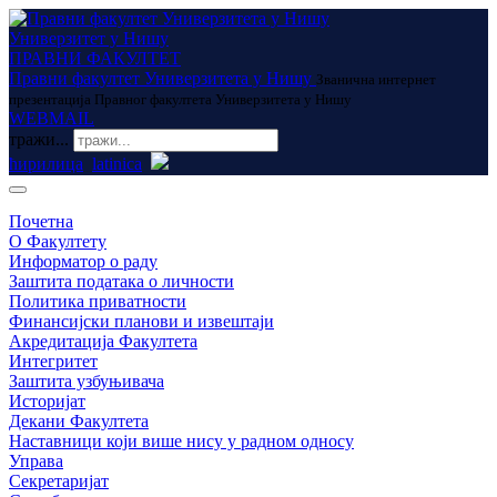
Универзитет у Нишу
ПРАВНИ ФАКУЛТЕТ
Правни факултет Универзитета у Нишу
Званична интернет
презентација Правног факултета Универзитета у Нишу
WEBMAIL
тражи...
ћирилица
latinica
Почетна
О Факултету
Информатор о раду
Заштита података о личности
Политика приватности
Финансијски планови и извештаји
Акредитација Факултета
Интегритет
Заштита узбуњивача
Историјат
Декани Факултета
Наставници који више нису у радном односу
Управа
Секретаријат