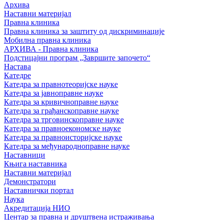
Архива
Наставни материјал
Правна клиника
Правна клиника за заштиту од дискриминације
Мобилна правна клиника
АРХИВА - Правна клиника
Подстицајни програм „Завршите започето“
Настава
Катедре
Катедра за правнотеоријске науке
Катедра за јавноправне науке
Катедра за кривичноправне науке
Катедра за грађанскоправне науке
Катедра за трговинскоправне науке
Катедра за правноекономске науке
Катедра за правноисторијске науке
Катедра за међународноправне науке
Наставници
Књига наставника
Наставни материјал
Демонстратори
Наставнички портал
Наука
Акредитација НИО
Центар за правна и друштвена истраживања