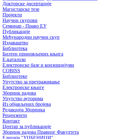
Докторске дисертације
Магистарске тезе
Пројекти
Научни скупови
Семинар - Право ЕУ
Публикације
Међународни научни скуп
Издаваштво
Библиотека
Билтен приновљених књига
Е-каталози
Електронске базе и конзорцијуми
COBISS
Библиотеке
Упутство за претраживање
Електронске књиге
Зборник радова
Упутство ауторима
Из објављених бројева
Редакција Зборника
Рецензенти
Контакт
Центар за публикације
Зборник радова Правног Факултета
Едиција "УЏБЕНИЦИ"