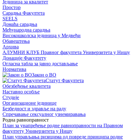
Јединица за квалитет
Простор
Сарадња Факултета
SEELS
Домаћа сарадња
Међународна сарадња
Високошколска јединица у Медвеђи
Обавештења
Архива
АЛУМНИ КЛУБ Правног факултета Универзитета у Нишу
Донације Факултету
Огласна табла за јавно достављање
Норматива
Закон о ВО
Статут Факултета
Обезбеђење квалитета
Наставно особље
Студије
Организационе јединице
Безбедност и здравље на раду
Спречавање сексуалног узнемиравања
Родна равноправност
План за унапређење родне равноправности на Правном
факултету Универзитета у Нишу
План управљања ризицима од повреде принципа родне