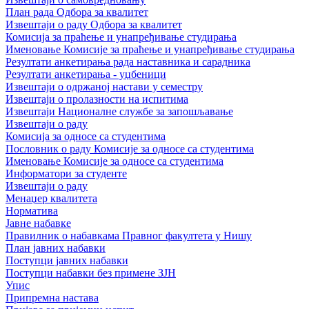
План рада Одбора за квалитет
Извештаји о раду Одбора за квалитет
Комисија за праћење и унапређивање студирања
Именовање Комисије за праћење и унапређивање студирања
Резултати анкетирања рада наставника и сарадника
Резултати анкетирања - уџбеници
Извештаји о одржаној настави у семестру
Извештаји о пролазности на испитима
Извештаји Националне службе за запошљавање
Извештаји о раду
Комисија за односе са студентима
Пословник о раду Комисије за односе са студентима
Именовање Комисије за односе са студентима
Информатори за студенте
Извештаји о раду
Менаџер квалитета
Норматива
Јавне набавке
Правилник о набавкама Правног факултета у Нишу
План јавних набавки
Поступци јавних набавки
Поступци набавки без примене ЗЈН
Упис
Припремна настава