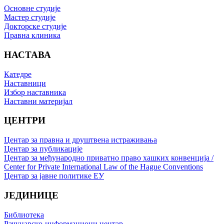
Основне студије
Мастер студије
Докторске студије
Правна клиника
НАСТАВА
Катедре
Наставници
Избор наставника
Наставни материјал
ЦЕНТРИ
Центар за правна и друштвена истраживања
Центар за публикације
Центар за међународно приватно право хашких конвенција /
Center for Private International Law of the Hague Conventions
Центар за јавне политике ЕУ
ЈЕДИНИЦЕ
Библиотека
Рачунарско-информациони центар