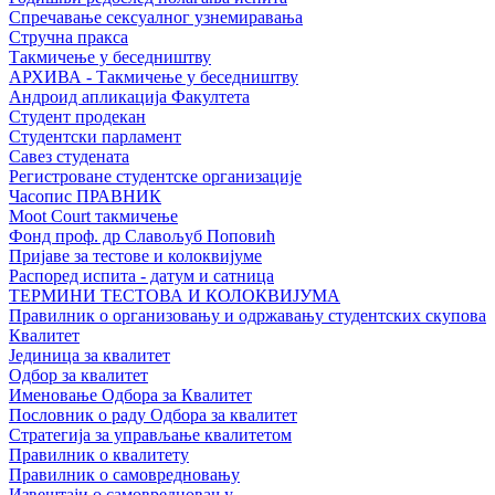
Спречавање сексуалног узнемиравања
Стручна пракса
Такмичење у беседништву
АРХИВА - Такмичење у беседништву
Андроид апликација Факултета
Студент продекан
Студентски парламент
Савез студената
Регистроване студентске организације
Часопис ПРАВНИК
Moot Court такмичење
Фонд проф. др Славољуб Поповић
Пријаве за тестове и колоквијуме
Распоред испита - датум и сатница
ТЕРМИНИ ТЕСТОВА И КОЛОКВИЈУМА
Правилник о организовању и одржавању студентских скупова
Квалитет
Јединица за квалитет
Одбор за квалитет
Именовање Одбора за Квалитет
Пословник о раду Одбора за квалитет
Стратегија за управљање квалитетом
Правилник о квалитету
Правилник о самовредновању
Извештаји о самовредновању