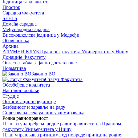
Јединица за квалитет
Простор
Сарадња Факултета
SEELS
Домаћа сарадња
Међународна сарадња
Високошколска јединица у Медвеђи
Обавештења
Архива
АЛУМНИ КЛУБ Правног факултета Универзитета у Нишу
Донације Факултету
Огласна табла за јавно достављање
Норматива
Закон о ВО
Статут Факултета
Обезбеђење квалитета
Наставно особље
Студије
Организационе јединице
Безбедност и здравље на раду
Спречавање сексуалног узнемиравања
Родна равноправност
План за унапређење родне равноправности на Правном
факултету Универзитета у Нишу
План управљања ризицима од повреде принципа родне