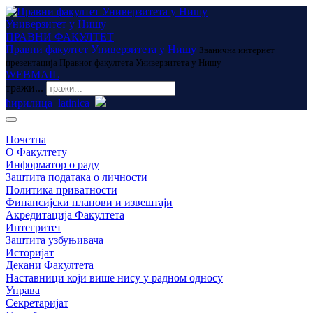
Универзитет у Нишу
ПРАВНИ ФАКУЛТЕТ
Правни факултет Универзитета у Нишу
Званична интернет
презентација Правног факултета Универзитета у Нишу
WEBMAIL
тражи...
ћирилица
latinica
Почетна
О Факултету
Информатор о раду
Заштита података о личности
Политика приватности
Финансијски планови и извештаји
Акредитација Факултета
Интегритет
Заштита узбуњивача
Историјат
Декани Факултета
Наставници који више нису у радном односу
Управа
Секретаријат