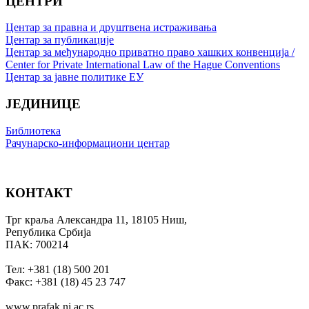
ЦЕНТРИ
Центар за правна и друштвена истраживања
Центар за публикације
Центар за међународно приватно право хашких конвенција /
Center for Private International Law of the Hague Conventions
Центар за јавне политике ЕУ
ЈЕДИНИЦЕ
Библиотека
Рачунарско-информациони центар
КОНТАКТ
Трг краља Александра 11, 18105 Ниш,
Република Србија
ПАК: 700214
Тел: +381 (18) 500 201
Факс: +381 (18) 45 23 747
www.prafak.ni.ac.rs