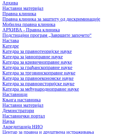
Архива
Наставни материјал
Правна клиника
Правна клиника за заштиту од дискриминације
Мобилна правна клиника
АРХИВА - Правна клиника
Подстицајни програм „Завршите започето“
Настава
Катедре
Катедра за правнотеоријске науке
Катедра за јавноправне науке
Катедра за кривичноправне науке
Катедра за грађанскоправне науке
Катедра за трговинскоправне науке
Катедра за правноекономске науке
Катедра за правноисторијске науке
Катедра за међународноправне науке
Наставници
Књига наставника
Наставни материјал
Демонстратори
Наставнички портал
Наука
Акредитација НИО
Центар за правна и друштвена истраживања