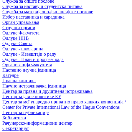
Служба за опште послове
Служба за наставу и студентска питања
Служба за материјално-финансијске послове
Избор наставника и сарадника
Oрган управљања
Стручни органи
Одлуке Факултета
Одлуке ННВ
Одлуке Савета
Одлуке - школарина
Одлуке - Извештаји о раду
Одлуке - План и програм рада
Организација Факултета
Наставно научна јединица
Катедре
Правна клиника
Научно истраживачка јединица
Центар за правна и друштвена истраживања
Центар за јавне политике ЕУ
Центар за међународно приватно право хашких конвенција /
Center for Private International Law of the Hague Conventions
Центар за публикације
Библиотека
Рачунарско-информациони центар
Секретаријат