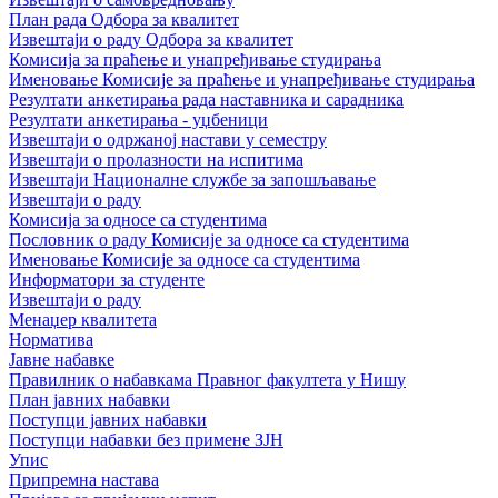
План рада Одбора за квалитет
Извештаји о раду Одбора за квалитет
Комисија за праћење и унапређивање студирања
Именовање Комисије за праћење и унапређивање студирања
Резултати анкетирања рада наставника и сарадника
Резултати анкетирања - уџбеници
Извештаји о одржаној настави у семестру
Извештаји о пролазности на испитима
Извештаји Националне службе за запошљавање
Извештаји о раду
Комисија за односе са студентима
Пословник о раду Комисије за односе са студентима
Именовање Комисије за односе са студентима
Информатори за студенте
Извештаји о раду
Менаџер квалитета
Норматива
Јавне набавке
Правилник о набавкама Правног факултета у Нишу
План јавних набавки
Поступци јавних набавки
Поступци набавки без примене ЗЈН
Упис
Припремна настава