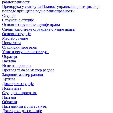
равноправности
Препорука у складу са Планом управљања ризицима од
повреде принципа родне равноправности
Студије
Струковне студије
Основне струковне студије права
Специјалистичке струковне студије права
Основне студије
Мастер студије
Норматива
Студијски програми
Упис и регулисање статуса
Обрасци
Настава
Испитни рокови
Преглед тема за мастер радове
Завршни мастер радови
Архива
Докторске студије
Норматива
Студијски програми
Настава
Обрасци
Наставници и литература
Докторске дисертације