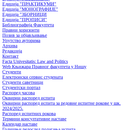
Едиција "ПРАКТИКУМИ"
Едиција "МОНОГРАФИЈЕ"
Едиција "ЗБОРНИЦИ
Едиција "ПРОПИСИ"
Библиографија Факултета
Правни хоризонти
Позив за објављивање
Упутство ауторима
Архива
Редакција
Контакт
Facta Univesitatis: Law and Politics
Web Књижара Правног факултета у Нишу
Студенти
Електронски сервис студената
Студенти саветници
Студентски портал
Распоред часова
Оквирни распоред испита
Оквирни распоред испита за редовне испитне рокове у шк.
2024/2025.
Распоред испитних рокова
Термини консултативне наставе
Календар наставе
Годишњи редослед полагања испита