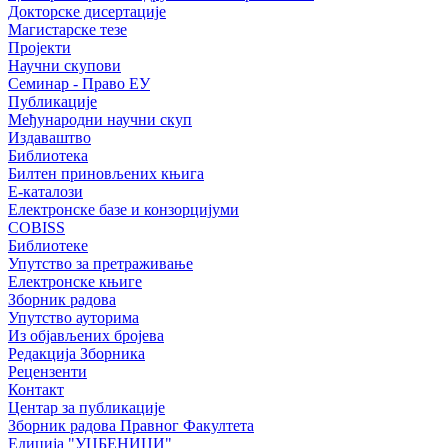
Докторске дисертације
Магистарске тезе
Пројекти
Научни скупови
Семинар - Право ЕУ
Публикације
Међународни научни скуп
Издаваштво
Библиотека
Билтен приновљених књига
Е-каталози
Електронске базе и конзорцијуми
COBISS
Библиотеке
Упутство за претраживање
Електронске књиге
Зборник радова
Упутство ауторима
Из објављених бројева
Редакција Зборника
Рецензенти
Контакт
Центар за публикације
Зборник радова Правног Факултета
Едиција "УЏБЕНИЦИ"