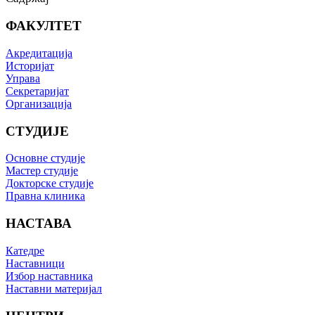
ФАКУЛТЕТ
Акредитација
Историјат
Управа
Секретаријат
Организација
СТУДИЈЕ
Основне студије
Мастер студије
Докторске студије
Правна клиника
НАСТАВА
Катедре
Наставници
Избор наставника
Наставни материјал