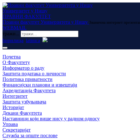
Универзитет у Нишу
ПРАВНИ ФАКУЛТЕТ
Правни факултет Универзитета у Нишу
Званична интернет презента
WEBMAIL
тражи...
ћирилица
latinica
Почетна
О Факултету
Информатор о раду
Заштита података о личности
Политика приватности
Финансијски планови и извештаји
Акредитација Факултета
Интегритет
Заштита узбуњивача
Историјат
Декани Факултета
Наставници који више нису у радном односу
Управа
Секретаријат
Служба за опште послове