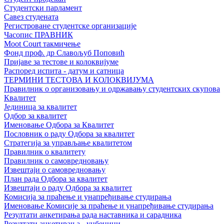
Студентски парламент
Савез студената
Регистроване студентске организације
Часопис ПРАВНИК
Moot Court такмичење
Фонд проф. др Славољуб Поповић
Пријаве за тестове и колоквијуме
Распоред испита - датум и сатница
ТЕРМИНИ ТЕСТОВА И КОЛОКВИЈУМА
Правилник о организовању и одржавању студентских скупова
Квалитет
Јединица за квалитет
Одбор за квалитет
Именовање Одбора за Квалитет
Пословник о раду Одбора за квалитет
Стратегија за управљање квалитетом
Правилник о квалитету
Правилник о самовредновању
Извештаји о самовредновању
План рада Одбора за квалитет
Извештаји о раду Одбора за квалитет
Комисија за праћење и унапређивање студирања
Именовање Комисије за праћење и унапређивање студирања
Резултати анкетирања рада наставника и сарадника
Резултати анкетирања - уџбеници