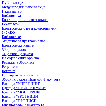
Публикације
Међународни научни скуп
Издаваштво
Библиотека
Билтен приновљених књига
Е-каталози
Електронске базе и конзорцијуми
COBISS
Библиотеке
Упутство за претраживање
Електронске књиге
Зборник радова
Упутство ауторима
Из објављених бројева
Редакција Зборника
Рецензенти
Контакт
Центар за публикације
Зборник радова Правног Факултета
Едиција "УЏБЕНИЦИ"
Едиција "ПРАКТИКУМИ"
Едиција "МОНОГРАФИЈЕ"
Едиција "ЗБОРНИЦИ
Едиција "ПРОПИСИ"
Библиографија Факултета