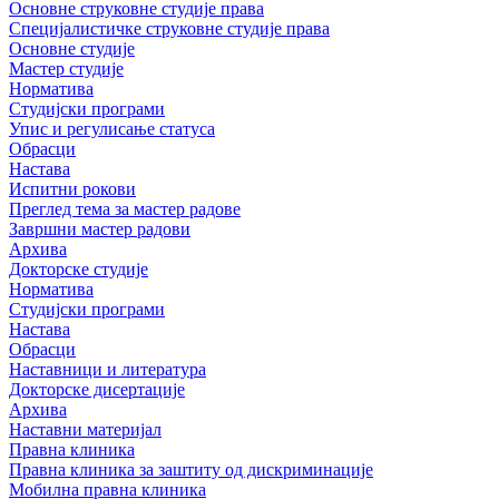
Основне струковне студије права
Специјалистичке струковне студије права
Основне студије
Мастер студије
Норматива
Студијски програми
Упис и регулисање статуса
Обрасци
Настава
Испитни рокови
Преглед тема за мастер радове
Завршни мастер радови
Архива
Докторске студије
Норматива
Студијски програми
Настава
Обрасци
Наставници и литература
Докторске дисертације
Архива
Наставни материјал
Правна клиника
Правна клиника за заштиту од дискриминације
Мобилна правна клиника