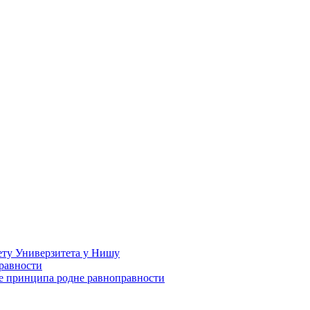
ету Универзитета у Нишу
равности
е принципа родне равноправности