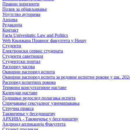
Правни хоризонти
Позив за објављивање
Упутство ауторима
Архива
Редакција
Контакт
Facta Univesitatis: Law and Politics
Web Књижара Правног факултета у Нишу
Студенти
Електронски сервис студената
Студенти саветници
Студентски портал
Распоред часова
Оквирни распоред испита
Оквирни распоред испита за редовне испитне рокове у шк. 2024
Распоред испитних рокова
Термини консултативне наставе
Календар наставе
Годишњи редослед полагања испита
Спречавање сексуалног узнемиравања
Стручна пракса
Такмичење у беседништву
АРХИВА - Такмичење у беседништву
Андроид апликација Факултета
Студент продекан