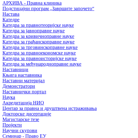
АРХИВА - Правна клиника
Подстицајни програм „Завршите започето“
Настава
Катедре
Катедра за правнотеоријске науке
Катедра за јавноправне науке
Катедра за кривичноправне науке
Катедра за грађанскоправне науке
Катедра за трговинскоправне науке
Катедра за правноекономске науке
Катедра за правноисторијске науке
Катедра за међународноправне науке
Наставници
Књига наставника
Наставни материјал
Демонстратори
Наставнички портал
Наука
Акредитација НИО
Центар за правна и друштвена истраживања
Докторске дисертације
Магистарске тезе
Пројекти
Научни скупови
Семинар - Право ЕУ