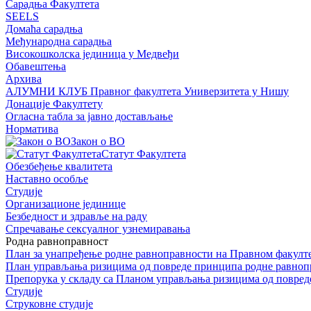
Сарадња Факултета
SEELS
Домаћа сарадња
Међународна сарадња
Високошколска јединица у Медвеђи
Обавештења
Архива
АЛУМНИ КЛУБ Правног факултета Универзитета у Нишу
Донације Факултету
Огласна табла за јавно достављање
Норматива
Закон о ВО
Статут Факултета
Обезбеђење квалитета
Наставно особље
Студије
Организационе јединице
Безбедност и здравље на раду
Спречавање сексуалног узнемиравања
Родна равноправност
План за унапређење родне равноправности на Правном факулт
План управљања ризицима од повреде принципа родне равноп
Препорука у складу са Планом управљања ризицима од повред
Студије
Струковне студије