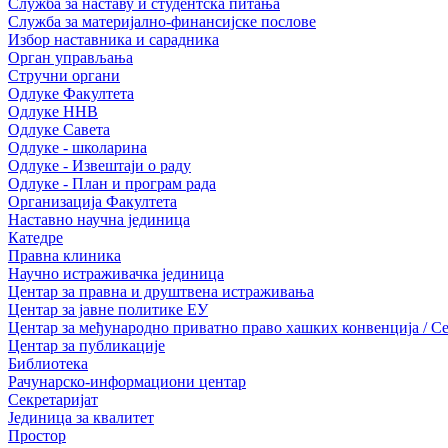
Служба за наставу и студентска питања
Служба за материјално-финансијске послове
Избор наставника и сарадника
Oрган управљања
Стручни органи
Одлуке Факултета
Одлуке ННВ
Одлуке Савета
Одлуке - школарина
Одлуке - Извештаји о раду
Одлуке - План и програм рада
Организација Факултета
Наставно научна јединица
Катедре
Правна клиника
Научно истраживачка јединица
Центар за правна и друштвена истраживања
Центар за јавне политике ЕУ
Центар за међународно приватно право хашких конвенција / Center
Центар за публикације
Библиотека
Рачунарско-информациони центар
Секретаријат
Јединица за квалитет
Простор