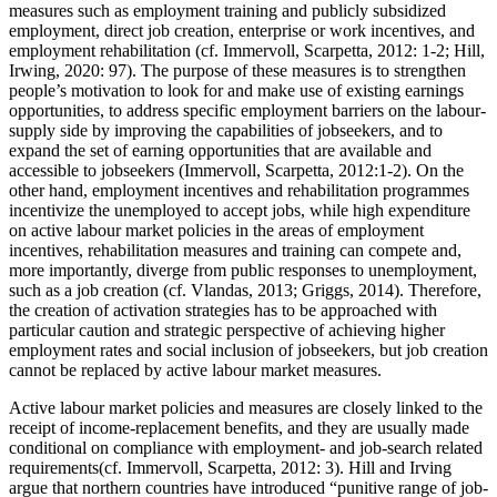
measures such as employment training and publicly subsidized
employment, direct job creation, enterprise or work incentives, and
employment rehabilitation (
cf.
Immervoll, Scarpetta, 2012: 1-2; Hill,
Irwing, 2020: 97). The purpose of these measures is to strengthen
people’s motivation to look for and make use of existing earnings
opportunities, to address specific employment barriers on the labour-
supply side by improving the capabilities of jobseekers, and to
expand the set of earning opportunities that are available and
accessible to jobseekers (Immervoll, Scarpetta, 2012:1-2). On the
other hand, employment incentives and rehabilitation programmes
incentivize the unemployed to accept jobs, while high expenditure
on active labour market policies in the areas of employment
incentives, rehabilitation measures and training can compete and,
more importantly, diverge from public responses to unemployment,
such as a job creation (
cf.
Vlandas, 2013; Griggs, 2014). Therefore,
the creation of activation strategies has to be approached with
particular caution and strategic perspective of achieving higher
employment rates and social inclusion of jobseekers, but job creation
cannot be replaced by active labour market measures.
Active labour market policies and measures are closely linked to the
receipt of income-replacement benefits, and they are usually made
conditional on compliance with employment- and job-search related
requirements(
cf.
Immervoll, Scarpetta, 2012: 3). Hill and Irving
argue that northern countries have introduced “punitive range of job-