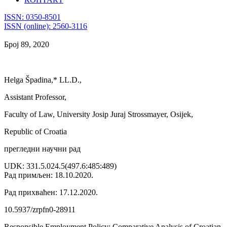
ISSN: 0350-8501
ISSN (online): 2560-3116
Број 89, 2020
Helga Špadina,* LL.D.,
Assistant Professor,
Faculty of Law, University Josip Juraj Strossmayer, Osijek,
Republic of Croatia
прегледни научни рад
UDK: 331.5.024.5(497.6:485:489)
Рад примљен: 18.10.2020.
Рад прихваћен: 17.12.2020.
10.5937/zrpfn0-28911
Responsible Employment Policy: Comparative Analysis of Croatian,