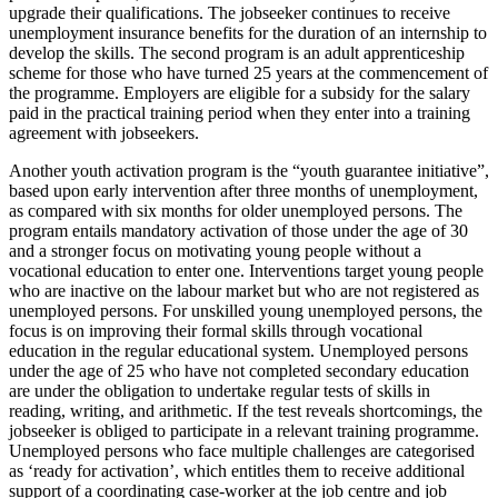
upgrade their qualifications. The jobseeker continues to receive
unemployment insurance benefits for the duration of an internship to
develop the skills. The second program is an adult apprenticeship
scheme for those who have turned 25 years at the commencement of
the programme. Employers are eligible for a subsidy for the salary
paid in the practical training period when they enter into a training
agreement with jobseekers.
Another youth activation program is the “youth guarantee initiative”,
based upon early intervention after three months of unemployment,
as compared with six months for older unemployed persons. The
program entails mandatory activation of those under the age of 30
and a stronger focus on motivating young people without a
vocational education to enter one. Interventions target young people
who are inactive on the labour market but who are not registered as
unemployed persons. For unskilled young unemployed persons, the
focus is on improving their formal skills through vocational
education in the regular educational system. Unemployed persons
under the age of 25 who have not completed secondary education
are under the obligation to undertake regular tests of skills in
reading, writing, and arithmetic. If the test reveals shortcomings, the
jobseeker is obliged to participate in a relevant training programme.
Unemployed persons who face multiple challenges are categorised
as ‘ready for activation’, which entitles them to receive additional
support of a coordinating case-worker at the job centre and job