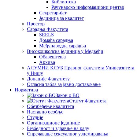
Библиотека
Рачунарско-информациони центар
Секретаријат
Јединица за квалитет
Простор
Сарадња Факултета
SEELS
Домаћа сарадња
Међународна сарадња
Високошколска јединица у Медвеђи
Обавештења
Архива
АЛУМНИ КЛУБ Правног факултета Универзитета
у Нишу
Донације Факултету
Огласна табла за јавно достављање
Норматива
Закон о ВО
Статут Факултета
Обезбеђење квалитета
Наставно особље
Студије
Организационе јединице
Безбедност и здравље на раду
Спречавање сексуалног узнемиравања