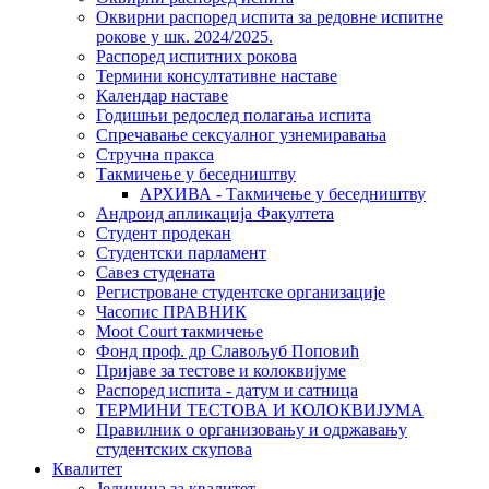
Оквирни распоред испита за редовне испитне
рокове у шк. 2024/2025.
Распоред испитних рокова
Термини консултативне наставе
Календар наставе
Годишњи редослед полагања испита
Спречавање сексуалног узнемиравања
Стручна пракса
Такмичење у беседништву
АРХИВА - Такмичење у беседништву
Андроид апликација Факултета
Студент продекан
Студентски парламент
Савез студената
Регистроване студентске организације
Часопис ПРАВНИК
Moot Court такмичење
Фонд проф. др Славољуб Поповић
Пријаве за тестове и колоквијуме
Распоред испита - датум и сатница
ТЕРМИНИ ТЕСТОВА И КОЛОКВИЈУМА
Правилник о организовању и одржавању
студентских скупова
Квалитет
Јединица за квалитет