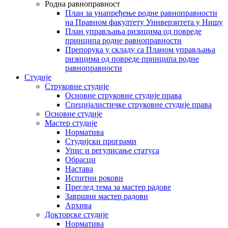
Родна равноправност
План за унапређење родне равноправности
на Правном факултету Универзитета у Нишу
План управљања ризицима од повреде
принципа родне равноправности
Препорука у складу са Планом управљања
ризицима од повреде принципа родне
равноправности
Студије
Струковне студије
Основне струковне студије права
Специјалистичке струковне студије права
Основне студије
Мастер студије
Норматива
Студијски програми
Упис и регулисање статуса
Обрасци
Настава
Испитни рокови
Преглед тема за мастер радове
Завршни мастер радови
Архива
Докторске студије
Норматива