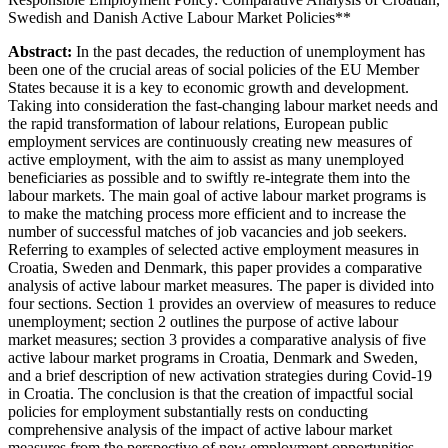
Swedish and Danish Active Labour Market Policies
**
Abstract:
In the past decades, the reduction of unemployment has
been one of the crucial areas of social policies of the EU Member
States because it is a key to economic growth and development.
Taking into consideration the fast-changing labour market needs and
the rapid transformation of labour relations, European public
employment services are continuously creating new measures of
active employment, with the aim to assist as many unemployed
beneficiaries as possible and to swiftly re-integrate them into the
labour markets. The main goal of active labour market programs is
to make the matching process more efficient and to increase the
number of successful matches of job vacancies and job seekers.
Referring to examples of selected active employment measures in
Croatia, Sweden and Denmark, this paper provides a comparative
analysis of active labour market measures. The paper is divided into
four sections. Section 1 provides an overview of measures to reduce
unemployment; section 2 outlines the purpose of active labour
market measures; section 3 provides a comparative analysis of five
active labour market programs in Croatia, Denmark and Sweden,
and a brief description of new activation strategies during Covid-19
in Croatia. The conclusion is that the creation of impactful social
policies for employment substantially rests on conducting
comprehensive analysis of the impact of active labour market
measures from the perspective of new employment opportunities