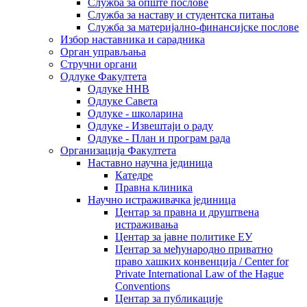
Служба за опште послове
Служба за наставу и студентска питања
Служба за материјално-финансијске послове
Избор наставника и сарадника
Oрган управљања
Стручни органи
Одлуке Факултета
Одлуке ННВ
Одлуке Савета
Одлуке - школарина
Одлуке - Извештаји о раду
Одлуке - План и програм рада
Организација Факултета
Наставно научна јединица
Катедре
Правна клиника
Научно истраживачка јединица
Центар за правна и друштвена
истраживања
Центар за јавне политике ЕУ
Центар за међународно приватно
право хашких конвенција / Center for
Private International Law of the Hague
Conventions
Центар за публикације