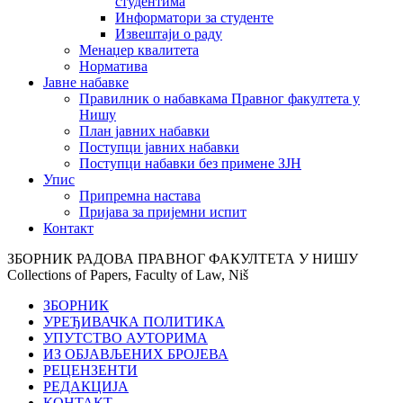
студентима
Информатори за студенте
Извештаји о раду
Менаџер квалитета
Норматива
Јавне набавке
Правилник о набавкама Правног факултета у
Нишу
План јавних набавки
Поступци јавних набавки
Поступци набавки без примене ЗЈН
Упис
Припремна настава
Пријава за пријемни испит
Контакт
ЗБОРНИК РАДОВА ПРАВНОГ ФАКУЛТЕТА У НИШУ
Collections of Papers, Faculty of Law, Niš
ЗБОРНИК
УРЕЂИВАЧКА ПОЛИТИКА
УПУТСТВО АУТОРИМА
ИЗ ОБЈАВЉЕНИХ БРОЈЕВА
РЕЦЕНЗЕНТИ
РЕДАКЦИЈА
КОНТАКТ