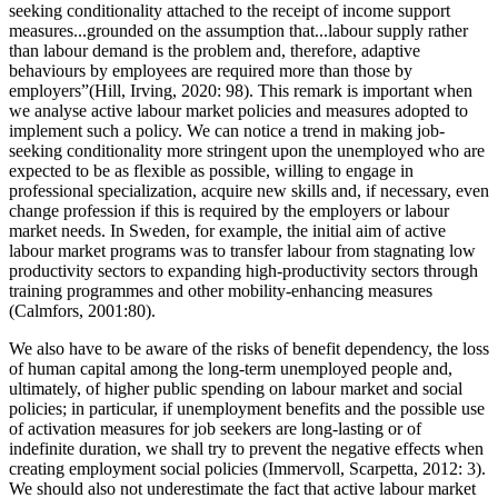
seeking conditionality attached to the receipt of income support
measures...grounded on the assumption that...labour supply rather
than labour demand is the problem and, therefore, adaptive
behaviours by employees are required more than those by
employers”(Hill, Irving, 2020: 98). This remark is important when
we analyse active labour market policies and measures adopted to
implement such a policy. We can notice a trend in making job-
seeking conditionality more stringent upon the unemployed who are
expected to be as flexible as possible, willing to engage in
professional specialization, acquire new skills and, if necessary, even
change profession if this is required by the employers or labour
market needs. In Sweden, for example, the initial aim of active
labour market programs was to transfer labour from stagnating low
productivity sectors to expanding high-productivity sectors through
training programmes and other mobility-enhancing measures
(Calmfors, 2001:80).
We also have to be aware of the risks of benefit dependency, the loss
of human capital among the long-term unemployed people and,
ultimately, of higher public spending on labour market and social
policies; in particular, if unemployment benefits and the possible use
of activation measures for job seekers are long-lasting or of
indefinite duration, we shall try to prevent the negative effects when
creating employment social policies (Immervoll, Scarpetta, 2012: 3).
We should also not underestimate the fact that active labour market