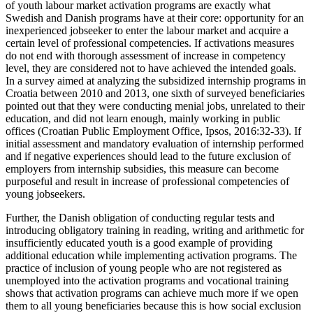
of youth labour market activation programs are exactly what
Swedish and Danish programs have at their core: opportunity for an
inexperienced jobseeker to enter the labour market and acquire a
certain level of professional competencies. If activations measures
do not end with thorough assessment of increase in competency
level, they are considered not to have achieved the intended goals.
In a survey aimed at analyzing the subsidized internship programs in
Croatia between 2010 and 2013, one sixth of surveyed beneficiaries
pointed out that they were conducting menial jobs, unrelated to their
education, and did not learn enough, mainly working in public
offices (Croatian Public Employment Office, Ipsos, 2016:32-33). If
initial assessment and mandatory evaluation of internship performed
and if negative experiences should lead to the future exclusion of
employers from internship subsidies, this measure can become
purposeful and result in increase of professional competencies of
young jobseekers.
Further, the Danish obligation of conducting regular tests and
introducing obligatory training in reading, writing and arithmetic for
insufficiently educated youth is a good example of providing
additional education while implementing activation programs. The
practice of inclusion of young people who are not registered as
unemployed into the activation programs and vocational training
shows that activation programs can achieve much more if we open
them to all young beneficiaries because this is how social exclusion