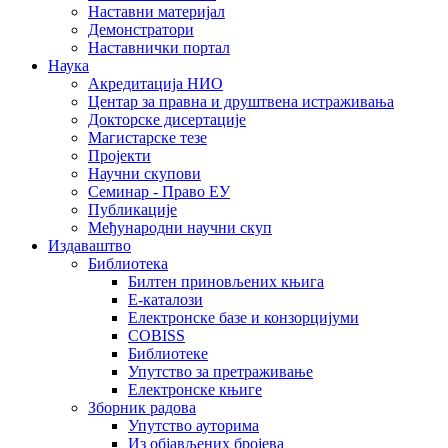
Наставни материјал
Демонстратори
Наставнички портал
Наука
Акредитација НИО
Центар за правна и друштвена истраживања
Докторске дисертације
Магистарске тезе
Пројекти
Научни скупови
Семинар - Право ЕУ
Публикације
Међународни научни скуп
Издаваштво
Библиотека
Билтен приновљених књига
Е-каталози
Електронске базе и конзорцијуми
COBISS
Библиотеке
Упутство за претраживање
Електронске књиге
Зборник радова
Упутство ауторима
Из објављених бројева