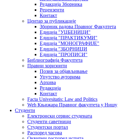
Редакција Зборника
Рецензенти
Контакт
Центар за публикације
Зборник радова Правног Факултета
Едиција "УЏБЕНИЦИ"
Едиција "ПРАКТИКУМИ"
Едиција "МОНОГРАФИЈЕ"
Едиција "ЗБОРНИЦИ
Едиција "ПРОПИСИ"
Библиографија Факултета
Правни хоризонти
Позив за објављивање
Упутство ауторима
Архива
Редакција
Контакт
Facta Univesitatis: Law and Politics
Web Књижара Правног факултета у Нишу
Студенти
Електронски сервис студената
Студенти саветници
Студентски портал
Распоред часова
Оквирни распоред испита