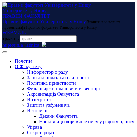
Универзитет у Нишу
ПРАВНИ ФАКУЛТЕТ
Правни факултет Универзитета у Нишу
Званична интернет
презентација Правног факултета Универзитета у Нишу
WEBMAIL
тражи...
ћирилица
latinica
Почетна
О Факултету
Информатор о раду
Заштита података о личности
Политика приватности
Финансијски планови и извештаји
Акредитација Факултета
Интегритет
Заштита узбуњивача
Историјат
Декани Факултета
Наставници који више нису у радном односу
Управа
Секретаријат