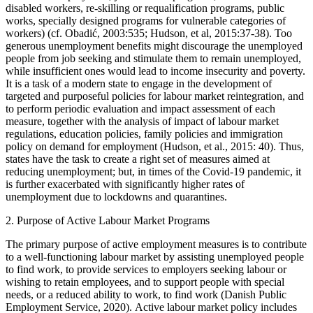
disabled workers, re-skilling or requalification programs, public
works, specially designed programs for vulnerable categories of
workers) (cf. Obadić, 2003:535; Hudson, et al, 2015:37-38). Too
generous unemployment benefits might discourage the unemployed
people from job seeking and stimulate them to remain unemployed,
while insufficient ones would lead to income insecurity and poverty.
It is a task of a modern state to engage in the development of
targeted and purposeful policies for labour market reintegration, and
to perform periodic evaluation and impact assessment of each
measure, together with the analysis of impact of labour market
regulations, education policies, family policies and immigration
policy on demand for employment (Hudson, et al., 2015: 40). Thus,
states have the task to create a right set of measures aimed at
reducing unemployment; but, in times of the Covid-19 pandemic, it
is further exacerbated with significantly higher rates of
unemployment due to lockdowns and quarantines.
2.
Purpose of Active Labour Market Programs
The primary purpose of active employment measures is to contribute
to a well-functioning labour market by assisting unemployed people
to find work, to provide services to employers seeking labour or
wishing to retain employees, and to support people with special
needs, or a reduced ability to work, to find work
(Danish Public
Employment Service, 2020).
Active labour market policy includes