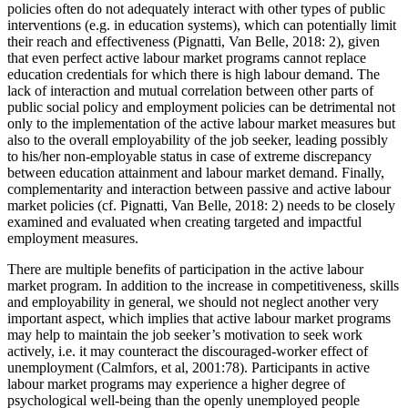
policies often do not adequately interact with other types of public
interventions (e.g. in education systems), which can potentially limit
their reach and effectiveness (Pignatti, Van Belle, 2018: 2), given
that even perfect active labour market programs cannot replace
education credentials for which there is high labour demand. The
lack of interaction and mutual correlation between other parts of
public social policy and employment policies can be detrimental not
only to the implementation of the active labour market measures but
also to the overall employability of the job seeker, leading possibly
to his/her non-employable status in case of extreme discrepancy
between education attainment and labour market demand. Finally,
complementarity and interaction between passive and active labour
market policies (
cf.
Pignatti, Van Belle, 2018: 2) needs to be closely
examined and evaluated when creating targeted and impactful
employment measures.
There are multiple benefits of participation in the active labour
market program. In addition to the increase in competitiveness, skills
and employability in general, we should not neglect another very
important aspect, which implies that active labour market programs
may help to maintain the job seeker’s motivation to seek work
actively, i.e. it may counteract the discouraged-worker effect of
unemployment (Calmfors, et al, 2001:78). Participants in active
labour market programs may experience a higher degree of
psychological well-being than the openly unemployed people