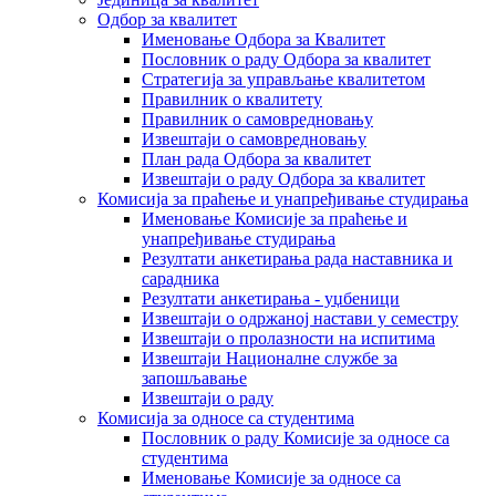
Одбор за квалитет
Именовање Одбора за Квалитет
Пословник о раду Одбора за квалитет
Стратегија за управљање квалитетом
Правилник о квалитету
Правилник о самовредновању
Извештаји о самовредновању
План рада Одбора за квалитет
Извештаји о раду Одбора за квалитет
Комисија за праћење и унапређивање студирања
Именовање Комисије за праћење и
унапређивање студирања
Резултати анкетирања рада наставника и
сарадника
Резултати анкетирања - уџбеници
Извештаји о одржаној настави у семестру
Извештаји о пролазности на испитима
Извештаји Националне службе за
запошљавање
Извештаји о раду
Комисија за односе са студентима
Пословник о раду Комисије за односе са
студентима
Именовање Комисије за односе са