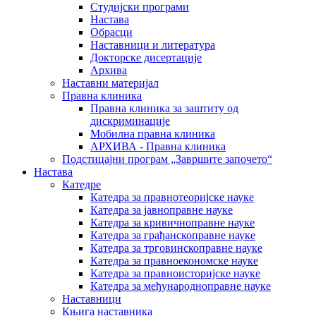
Студијски програми
Настава
Обрасци
Наставници и литература
Докторске дисертације
Архива
Наставни материјал
Правна клиника
Правна клиника за заштиту од
дискриминације
Мобилна правна клиника
АРХИВА - Правна клиника
Подстицајни програм „Завршите започето“
Настава
Катедре
Катедра за правнотеоријске науке
Катедра за јавноправне науке
Катедра за кривичноправне науке
Катедра за грађанскоправне науке
Катедра за трговинскоправне науке
Катедра за правноекономске науке
Катедра за правноисторијске науке
Катедра за међународноправне науке
Наставници
Књига наставника