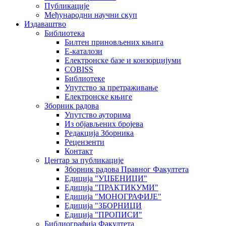
Публикације
Међународни научни скуп
Издаваштво
Библиотека
Билтен приновљених књига
Е-каталози
Електронске базе и конзорцијуми
COBISS
Библиотеке
Упутство за претраживање
Електронске књиге
Зборник радова
Упутство ауторима
Из објављених бројева
Редакција Зборника
Рецензенти
Контакт
Центар за публикације
Зборник радова Правног Факултета
Едиција "УЏБЕНИЦИ"
Едиција "ПРАКТИКУМИ"
Едиција "МОНОГРАФИЈЕ"
Едиција "ЗБОРНИЦИ
Едиција "ПРОПИСИ"
Библиографија Факултета