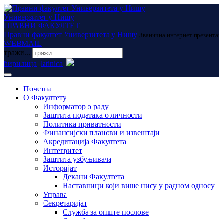
Универзитет у Нишу
ПРАВНИ ФАКУЛТЕТ
Правни факултет Универзитета у Нишу
Званична интернет презента
WEBMAIL
тражи...
ћирилица
latinica
Почетна
О Факултету
Информатор о раду
Заштита података о личности
Политика приватности
Финансијски планови и извештаји
Акредитација Факултета
Интегритет
Заштита узбуњивача
Историјат
Декани Факултета
Наставници који више нису у радном односу
Управа
Секретаријат
Служба за опште послове