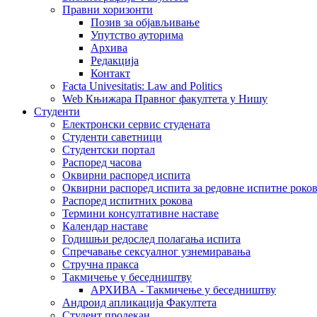
Правни хоризонти
Позив за објављивање
Упутство ауторима
Архива
Редакција
Контакт
Facta Univesitatis: Law and Politics
Web Књижара Правног факултета у Нишу
Студенти
Електронски сервис студената
Студенти саветници
Студентски портал
Распоред часова
Оквирни распоред испита
Оквирни распоред испита за редовне испитне рокове
Распоред испитних рокова
Термини консултативне наставе
Календар наставе
Годишњи редослед полагања испита
Спречавање сексуалног узнемиравања
Стручна пракса
Такмичење у беседништву
АРХИВА - Такмичење у беседништву
Андроид апликација Факултета
Студент продекан