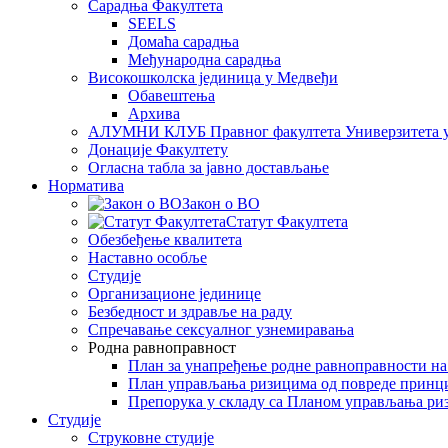
Сарадња Факултета
SEELS
Домаћа сарадња
Међународна сарадња
Високошколска јединица у Медвеђи
Обавештења
Архива
АЛУМНИ КЛУБ Правног факултета Универзитета 
Донације Факултету
Огласна табла за јавно достављање
Норматива
Закон о ВО
Статут Факултета
Обезбеђење квалитета
Наставно особље
Студије
Организационе јединице
Безбедност и здравље на раду
Спречавање сексуалног узнемиравања
Родна равноправност
План за унапређење родне равноправности н
План управљања ризицима од повреде принц
Препорука у складу са Планом управљања ри
Студије
Струковне студије