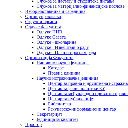
Служба за наставу и студентска питања
Служба за материјално-финансијске послове
Избор наставника и сарадника
Oрган управљања
Стручни органи
Одлуке Факултета
Одлуке ННВ
Одлуке Савета
Одлуке - школарина
Одлуке - Извештаји о раду
Одлуке - План и програм рада
Организација Факултета
Наставно научна јединица
Катедре
Правна клиника
Научно истраживачка јединица
Центар за правна и друштвена истражи
Центар за јавне политике ЕУ
Центар за међународно приватно право хаш
Центар за публикације
Библиотека
Рачунарско-информациони центар
Секретаријат
Јединица за квалитет
Простор