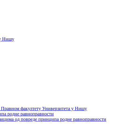
у Нишу
а Правном факултету Универзитета у Нишу
ипа родне равноправности
зицима од повреде принципа родне равноправности