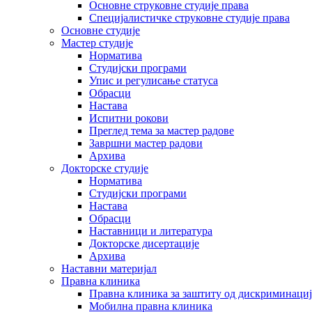
Основне струковне студије права
Специјалистичке струковне студије права
Основне студије
Мастер студије
Норматива
Студијски програми
Упис и регулисање статуса
Обрасци
Настава
Испитни рокови
Преглед тема за мастер радове
Завршни мастер радови
Архива
Докторске студије
Норматива
Студијски програми
Настава
Обрасци
Наставници и литература
Докторске дисертације
Архива
Наставни материјал
Правна клиника
Правна клиника за заштиту од дискриминациј
Мобилна правна клиника