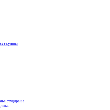
их скупова
ање студирања
дника