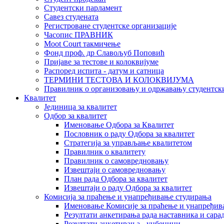
Студентски парламент
Савез студената
Регистроване студентске организације
Часопис ПРАВНИК
Moot Court такмичење
Фонд проф. др Славољуб Поповић
Пријаве за тестове и колоквијуме
Распоред испита - датум и сатница
ТЕРМИНИ ТЕСТОВА И КОЛОКВИЈУМА
Правилник о организовању и одржавању студентск
Квалитет
Јединица за квалитет
Одбор за квалитет
Именовање Одбора за Квалитет
Пословник о раду Одбора за квалитет
Стратегија за управљање квалитетом
Правилник о квалитету
Правилник о самовредновању
Извештаји о самовредновању
План рада Одбора за квалитет
Извештаји о раду Одбора за квалитет
Комисија за праћење и унапређивање студирања
Именовање Комисије за праћење и унапређив
Резултати анкетирања рада наставника и сара
Резултати анкетирања - уџбеници