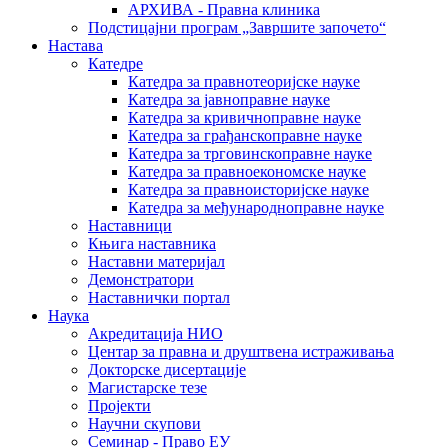
АРХИВА - Правна клиника
Подстицајни програм „Завршите започето“
Настава
Катедре
Катедра за правнотеоријске науке
Катедра за јавноправне науке
Катедра за кривичноправне науке
Катедра за грађанскоправне науке
Катедра за трговинскоправне науке
Катедра за правноекономске науке
Катедра за правноисторијске науке
Катедра за међународноправне науке
Наставници
Књига наставника
Наставни материјал
Демонстратори
Наставнички портал
Наука
Акредитација НИО
Центар за правна и друштвена истраживања
Докторске дисертације
Магистарске тезе
Пројекти
Научни скупови
Семинар - Право ЕУ