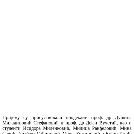
Пријему су присуствовали продекани проф. др Душица
Миладиновић Стефановић и проф. др Дејан Вучетић, као и
студенти Исидора Миленковић, Милица Ранђеловић, Мина
Савић, Анабела Саћиповић, Маша Божиновић и Војин Илић,