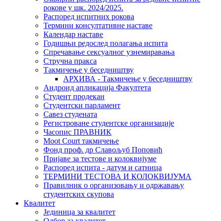
рокове у шк. 2024/2025.
Распоред испитних рокова
Термини консултативне наставе
Календар наставе
Годишњи редослед полагања испита
Спречавање сексуалног узнемиравања
Стручна пракса
Такмичење у беседништву
АРХИВА - Такмичење у беседништву
Андроид апликација Факултета
Студент продекан
Студентски парламент
Савез студената
Регистроване студентске организације
Часопис ПРАВНИК
Moot Court такмичење
Фонд проф. др Славољуб Поповић
Пријаве за тестове и колоквијуме
Распоред испита - датум и сатница
ТЕРМИНИ ТЕСТОВА И КОЛОКВИЈУМА
Правилник о организовању и одржавању
студентских скупова
Квалитет
Јединица за квалитет
Одбор за квалитет