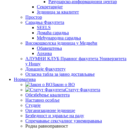
Рачунарско-информациони центар
Секретаријат
Јединица за квалитет
Простор
Сарадња Факултета
SEELS
Домаћа сарадња
Међународна сарадња
Високошколска јединица у Медвеђи
Обавештења
Архива
АЛУМНИ КЛУБ Правног факултета Универзитета
у Нишу
Донације Факултету
Огласна табла за јавно достављање
Норматива
Закон о ВО
Статут Факултета
Обезбеђење квалитета
Наставно особље
Студије
Организационе јединице
Безбедност и здравље на раду
Спречавање сексуалног узнемиравања
Родна равноправност