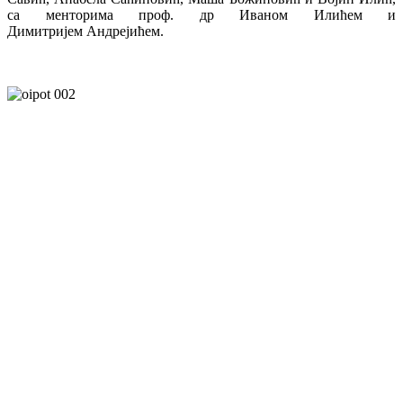
са менторима проф. др Иваном Илићем и
Димитријем Андрејићем.