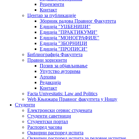
Рецензенти
Контакт
Центар за публикације
Зборник радова Правног Факултета
Едиција "УЏБЕНИЦИ"
Едиција "ПРАКТИКУМИ"
Едиција "МОНОГРАФИЈЕ"
Едиција "ЗБОРНИЦИ
Едиција "ПРОПИСИ"
Библиографија Факултета
Правни хоризонти
Позив за објављивање
Упутство ауторима
Архива
Редакција
Контакт
Facta Univesitatis: Law and Politics
Web Књижара Правног факултета у Нишу
Студенти
Електронски сервис студената
Студенти саветници
Студентски портал
Распоред часова
Оквирни распоред испита
Оквирни распоред испита за редовне испитне