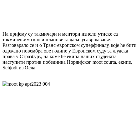
На пријему су такмичари и ментори изнели утиске са
такмичењима као и планове за даље усавршавање.
Разговарало се и о Транс-европском суперфиналу, које ће бити
одржано новембра ове године у Европском суду за људска
права у Стразбуру, на коме ће екипа наших студената
наступити против победника Нордијског moot courta, екипе,
Schjodt из Осла.