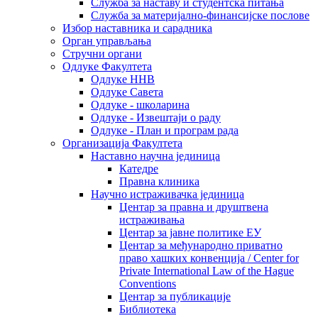
Служба за наставу и студентска питања
Служба за материјално-финансијске послове
Избор наставника и сарадника
Oрган управљања
Стручни органи
Одлуке Факултета
Одлуке ННВ
Одлуке Савета
Одлуке - школарина
Одлуке - Извештаји о раду
Одлуке - План и програм рада
Организација Факултета
Наставно научна јединица
Катедре
Правна клиника
Научно истраживачка јединица
Центар за правна и друштвена
истраживања
Центар за јавне политике ЕУ
Центар за међународно приватно
право хашких конвенција / Center for
Private International Law of the Hague
Conventions
Центар за публикације
Библиотека