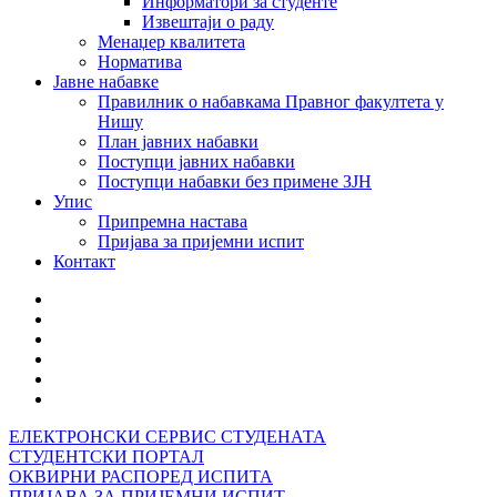
Информатори за студенте
Извештаји о раду
Менаџер квалитета
Норматива
Јавне набавке
Правилник о набавкама Правног факултета у
Нишу
План јавних набавки
Поступци јавних набавки
Поступци набавки без примене ЗЈН
Упис
Припремна настава
Пријава за пријемни испит
Контакт
ЕЛЕКТРОНСКИ СЕРВИС СТУДЕНАТА
СТУДЕНТСКИ ПОРТАЛ
ОКВИРНИ РАСПОРЕД ИСПИТА
ПРИЈАВА ЗА ПРИЈЕМНИ ИСПИТ