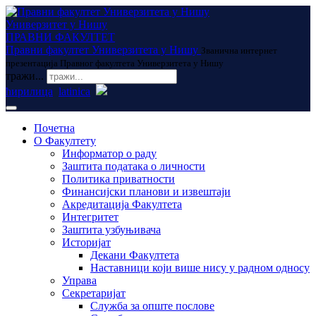
Универзитет у Нишу
ПРАВНИ ФАКУЛТЕТ
Правни факултет Универзитета у Нишу
Званична интернет
презентација Правног факултета Универзитета у Нишу
тражи...
ћирилица
latinica
Почетна
О Факултету
Информатор о раду
Заштита података о личности
Политика приватности
Финансијски планови и извештаји
Акредитација Факултета
Интегритет
Заштита узбуњивача
Историјат
Декани Факултета
Наставници који више нису у радном односу
Управа
Секретаријат
Служба за опште послове