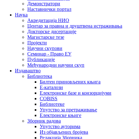
Демонстратори
Наставнички портал
Наука
Акредитација НИО
Центар за правна и друштвена истраживања
Докторске дисертације
Магистарске тезе
Пројекти
Научни скупови
Семинар - Право ЕУ
Публикације
Међународни научни скуп
Издаваштво
Библиотека
Билтен приновљених књига
Е-каталози
Електронске базе и конзорцијуми
COBISS
Библиотеке
Упутство за претраживање
Електронске књиге
Зборник радова
Упутство ауторима
Из објављених бројева
Редакција Зборника