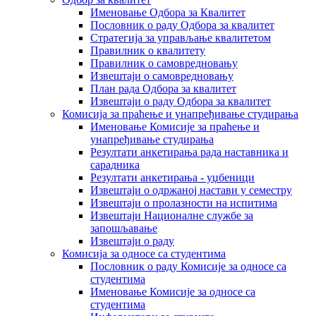
Именовање Одбора за Квалитет
Пословник о раду Одбора за квалитет
Стратегија за управљање квалитетом
Правилник о квалитету
Правилник о самовредновању
Извештаји о самовредновању
План рада Одбора за квалитет
Извештаји о раду Одбора за квалитет
Комисија за праћење и унапређивање студирања
Именовање Комисије за праћење и
унапређивање студирања
Резултати анкетирања рада наставника и
сарадника
Резултати анкетирања - уџбеници
Извештаји о одржаној настави у семестру
Извештаји о пролазности на испитима
Извештаји Националне службе за
запошљавање
Извештаји о раду
Комисија за односе са студентима
Пословник о раду Комисије за односе са
студентима
Именовање Комисије за односе са
студентима