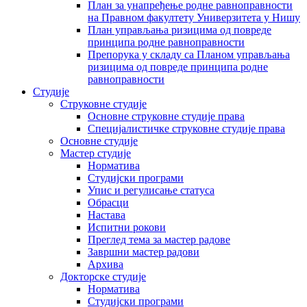
План за унапређење родне равноправности
на Правном факултету Универзитета у Нишу
План управљања ризицима од повреде
принципа родне равноправности
Препорука у складу са Планом управљања
ризицима од повреде принципа родне
равноправности
Студије
Струковне студије
Основне струковне студије права
Специјалистичке струковне студије права
Основне студије
Мастер студије
Норматива
Студијски програми
Упис и регулисање статуса
Обрасци
Настава
Испитни рокови
Преглед тема за мастер радове
Завршни мастер радови
Архива
Докторске студије
Норматива
Студијски програми