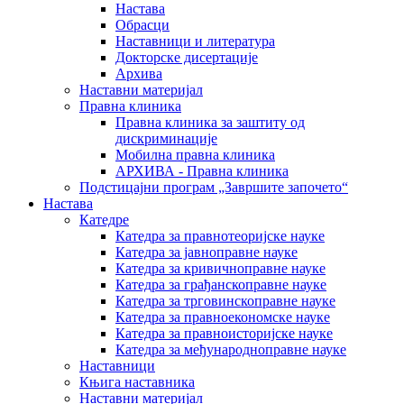
Настава
Обрасци
Наставници и литература
Докторске дисертације
Архива
Наставни материјал
Правна клиника
Правна клиника за заштиту од
дискриминације
Мобилна правна клиника
АРХИВА - Правна клиника
Подстицајни програм „Завршите започето“
Настава
Катедре
Катедра за правнотеоријске науке
Катедра за јавноправне науке
Катедра за кривичноправне науке
Катедра за грађанскоправне науке
Катедра за трговинскоправне науке
Катедра за правноекономске науке
Катедра за правноисторијске науке
Катедра за међународноправне науке
Наставници
Књига наставника
Наставни материјал