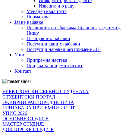
Информатори за студенте
Извештаји о раду
Менаџер квалитета
Норматива
Јавне набавке
Правилник о набавкама Правног факултета у
Нишу
План јавних набавки
Поступци јавних набавки
Поступци набавки без примене ЗЈН
Упис
Припремна настава
Пријава за пријемни испит
Контакт
ЕЛЕКТРОНСКИ СЕРВИС СТУДЕНАТА
СТУДЕНТСКИ ПОРТАЛ
ОКВИРНИ РАСПОРЕД ИСПИТА
ПРИЈАВА ЗА ПРИЈЕМНИ ИСПИТ
УПИС 2026
ОСНОВНЕ СТУДИЈЕ
МАСТЕР СТУДИЈЕ
ДОКТОРСКЕ СТУДИЈЕ