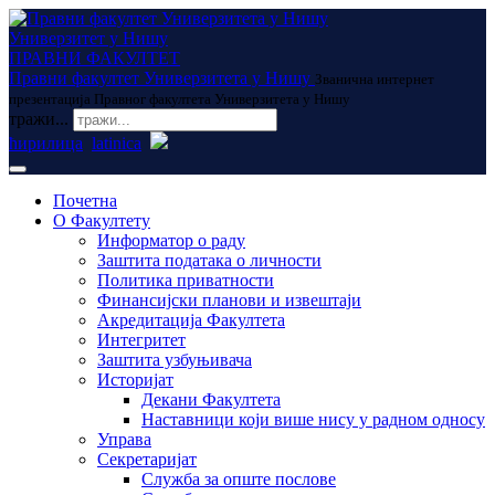
Универзитет у Нишу
ПРАВНИ ФАКУЛТЕТ
Правни факултет Универзитета у Нишу
Званична интернет
презентација Правног факултета Универзитета у Нишу
тражи...
ћирилица
latinica
Почетна
О Факултету
Информатор о раду
Заштита података о личности
Политика приватности
Финансијски планови и извештаји
Акредитација Факултета
Интегритет
Заштита узбуњивача
Историјат
Декани Факултета
Наставници који више нису у радном односу
Управа
Секретаријат
Служба за опште послове