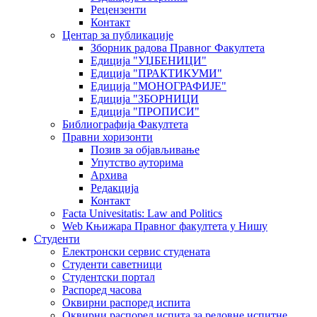
Рецензенти
Контакт
Центар за публикације
Зборник радова Правног Факултета
Едиција "УЏБЕНИЦИ"
Едиција "ПРАКТИКУМИ"
Едиција "МОНОГРАФИЈЕ"
Едиција "ЗБОРНИЦИ
Едиција "ПРОПИСИ"
Библиографија Факултета
Правни хоризонти
Позив за објављивање
Упутство ауторима
Архива
Редакција
Контакт
Facta Univesitatis: Law and Politics
Web Књижара Правног факултета у Нишу
Студенти
Електронски сервис студената
Студенти саветници
Студентски портал
Распоред часова
Оквирни распоред испита
Оквирни распоред испита за редовне испитне