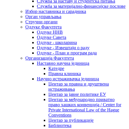
Служба за наставу и студентска питања
Служба за материјално-финансијске послове
Избор наставника и сарадника
Oрган управљања
Стручни органи
Одлуке Факултета
Одлуке ННВ
Одлуке Савета
Одлуке - школарина
Одлуке - Извештаји о раду
Одлуке - План и програм рада
Организација Факултета
Наставно научна јединица
Катедре
Правна клиника
Научно истраживачка јединица
Центар за правна и друштвена
истраживања
Центар за јавне политике ЕУ
Центар за међународно приватно
право хашких конвенција / Center for
Private International Law of the Hague
Conventions
Центар за публикације
Библиотека