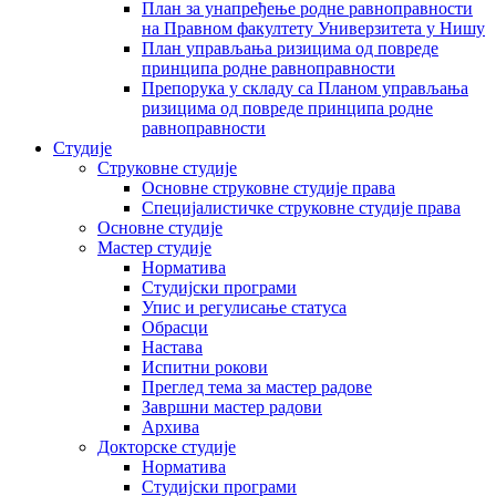
План за унапређење родне равноправности
на Правном факултету Универзитета у Нишу
План управљања ризицима од повреде
принципа родне равноправности
Препорука у складу са Планом управљања
ризицима од повреде принципа родне
равноправности
Студије
Струковне студије
Основне струковне студије права
Специјалистичке струковне студије права
Основне студије
Мастер студије
Норматива
Студијски програми
Упис и регулисање статуса
Обрасци
Настава
Испитни рокови
Преглед тема за мастер радове
Завршни мастер радови
Архива
Докторске студије
Норматива
Студијски програми