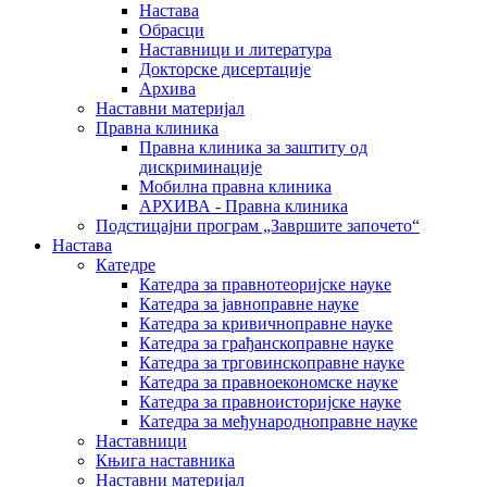
Настава
Обрасци
Наставници и литература
Докторске дисертације
Архива
Наставни материјал
Правна клиника
Правна клиника за заштиту од
дискриминације
Мобилна правна клиника
АРХИВА - Правна клиника
Подстицајни програм „Завршите започето“
Настава
Катедре
Катедра за правнотеоријске науке
Катедра за јавноправне науке
Катедра за кривичноправне науке
Катедра за грађанскоправне науке
Катедра за трговинскоправне науке
Катедра за правноекономске науке
Катедра за правноисторијске науке
Катедра за међународноправне науке
Наставници
Књига наставника
Наставни материјал