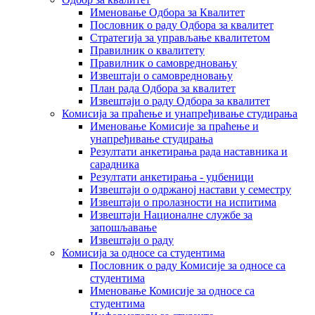
Именовање Одбора за Квалитет
Пословник о раду Одбора за квалитет
Стратегија за управљање квалитетом
Правилник о квалитету
Правилник о самовредновању
Извештаји о самовредновању
План рада Одбора за квалитет
Извештаји о раду Одбора за квалитет
Комисија за праћење и унапређивање студирања
Именовање Комисије за праћење и
унапређивање студирања
Резултати анкетирања рада наставника и
сарадника
Резултати анкетирања - уџбеници
Извештаји о одржаној настави у семестру
Извештаји о пролазности на испитима
Извештаји Националне службе за
запошљавање
Извештаји о раду
Комисија за односе са студентима
Пословник о раду Комисије за односе са
студентима
Именовање Комисије за односе са
студентима