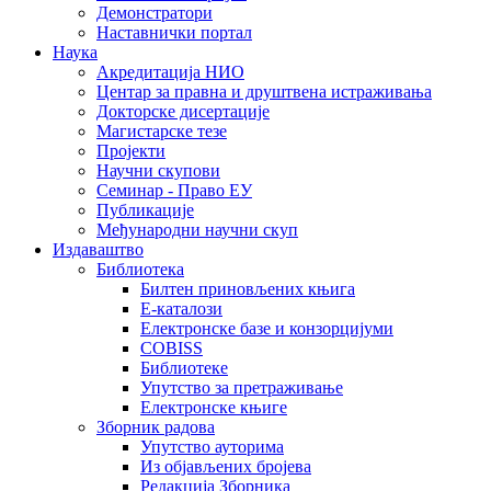
Демонстратори
Наставнички портал
Наука
Акредитација НИО
Центар за правна и друштвена истраживања
Докторске дисертације
Магистарске тезе
Пројекти
Научни скупови
Семинар - Право ЕУ
Публикације
Међународни научни скуп
Издаваштво
Библиотека
Билтен приновљених књига
Е-каталози
Електронске базе и конзорцијуми
COBISS
Библиотеке
Упутство за претраживање
Електронске књиге
Зборник радова
Упутство ауторима
Из објављених бројева
Редакција Зборника