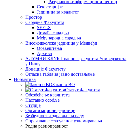
Рачунарско-информациони центар
Секретаријат
Јединица за квалитет
Простор
Сарадња Факултета
SEELS
Домаћа сарадња
Међународна сарадња
Високошколска јединица у Медвеђи
Обавештења
Архива
АЛУМНИ КЛУБ Правног факултета Универзитета
у Нишу
Донације Факултету
Огласна табла за јавно достављање
Норматива
Закон о ВО
Статут Факултета
Обезбеђење квалитета
Наставно особље
Студије
Организационе јединице
Безбедност и здравље на раду
Спречавање сексуалног узнемиравања
Родна равноправност