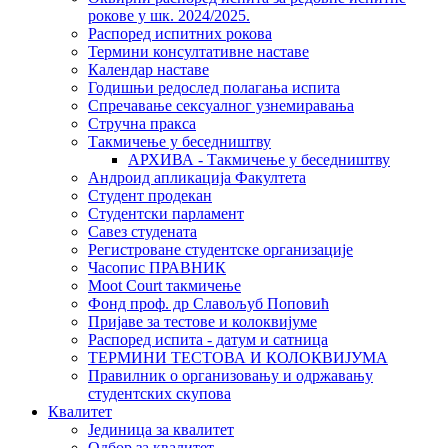
рокове у шк. 2024/2025.
Распоред испитних рокова
Термини консултативне наставе
Календар наставе
Годишњи редослед полагања испита
Спречавање сексуалног узнемиравања
Стручна пракса
Такмичење у беседништву
АРХИВА - Такмичење у беседништву
Андроид апликација Факултета
Студент продекан
Студентски парламент
Савез студената
Регистроване студентске организације
Часопис ПРАВНИК
Moot Court такмичење
Фонд проф. др Славољуб Поповић
Пријаве за тестове и колоквијуме
Распоред испита - датум и сатница
ТЕРМИНИ ТЕСТОВА И КОЛОКВИЈУМА
Правилник о организовању и одржавању
студентских скупова
Квалитет
Јединица за квалитет
Одбор за квалитет