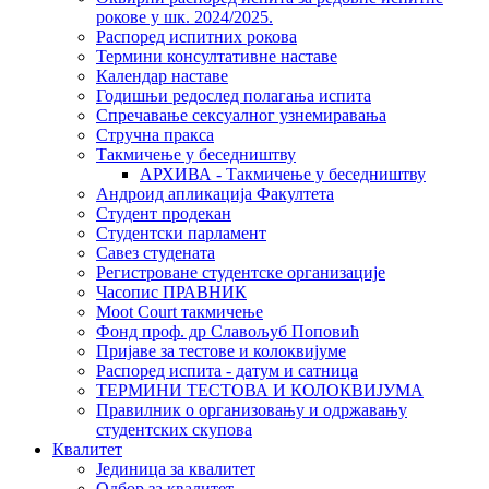
рокове у шк. 2024/2025.
Распоред испитних рокова
Термини консултативне наставе
Календар наставе
Годишњи редослед полагања испита
Спречавање сексуалног узнемиравања
Стручна пракса
Такмичење у беседништву
АРХИВА - Такмичење у беседништву
Андроид апликација Факултета
Студент продекан
Студентски парламент
Савез студената
Регистроване студентске организације
Часопис ПРАВНИК
Moot Court такмичење
Фонд проф. др Славољуб Поповић
Пријаве за тестове и колоквијуме
Распоред испита - датум и сатница
ТЕРМИНИ ТЕСТОВА И КОЛОКВИЈУМА
Правилник о организовању и одржавању
студентских скупова
Квалитет
Јединица за квалитет
Одбор за квалитет