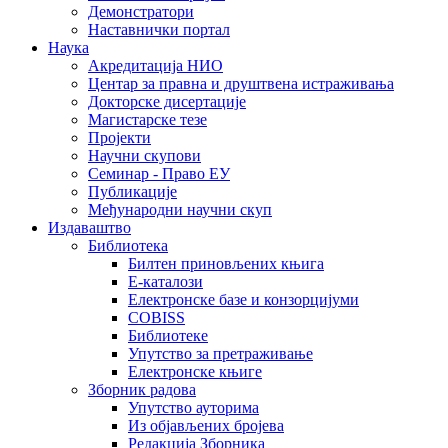
Демонстратори
Наставнички портал
Наука
Акредитација НИО
Центар за правна и друштвена истраживања
Докторске дисертације
Магистарске тезе
Пројекти
Научни скупови
Семинар - Право ЕУ
Публикације
Међународни научни скуп
Издаваштво
Библиотека
Билтен приновљених књига
Е-каталози
Електронске базе и конзорцијуми
COBISS
Библиотеке
Упутство за претраживање
Електронске књиге
Зборник радова
Упутство ауторима
Из објављених бројева
Редакција Зборника