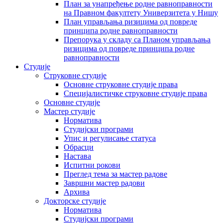
План за унапређење родне равноправности
на Правном факултету Универзитета у Нишу
План управљања ризицима од повреде
принципа родне равноправности
Препорука у складу са Планом управљања
ризицима од повреде принципа родне
равноправности
Студије
Струковне студије
Основне струковне студије права
Специјалистичке струковне студије права
Основне студије
Мастер студије
Норматива
Студијски програми
Упис и регулисање статуса
Обрасци
Настава
Испитни рокови
Преглед тема за мастер радове
Завршни мастер радови
Архива
Докторске студије
Норматива
Студијски програми