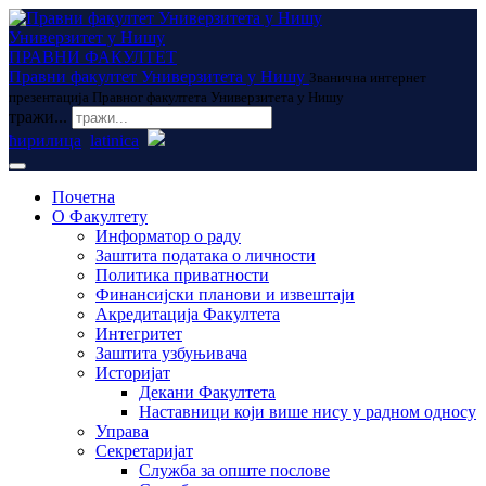
Универзитет у Нишу
ПРАВНИ ФАКУЛТЕТ
Правни факултет Универзитета у Нишу
Званична интернет
презентација Правног факултета Универзитета у Нишу
тражи...
ћирилица
latinica
Почетна
О Факултету
Информатор о раду
Заштита података о личности
Политика приватности
Финансијски планови и извештаји
Акредитација Факултета
Интегритет
Заштита узбуњивача
Историјат
Декани Факултета
Наставници који више нису у радном односу
Управа
Секретаријат
Служба за опште послове