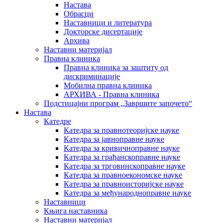
Настава
Обрасци
Наставници и литература
Докторске дисертације
Архива
Наставни материјал
Правна клиника
Правна клиника за заштиту од
дискриминације
Мобилна правна клиника
АРХИВА - Правна клиника
Подстицајни програм „Завршите започето“
Настава
Катедре
Катедра за правнотеоријске науке
Катедра за јавноправне науке
Катедра за кривичноправне науке
Катедра за грађанскоправне науке
Катедра за трговинскоправне науке
Катедра за правноекономске науке
Катедра за правноисторијске науке
Катедра за међународноправне науке
Наставници
Књига наставника
Наставни материјал