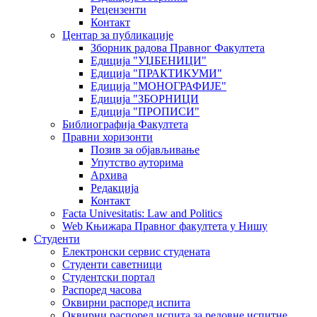
Рецензенти
Контакт
Центар за публикације
Зборник радова Правног Факултета
Едиција "УЏБЕНИЦИ"
Едиција "ПРАКТИКУМИ"
Едиција "МОНОГРАФИЈЕ"
Едиција "ЗБОРНИЦИ
Едиција "ПРОПИСИ"
Библиографија Факултета
Правни хоризонти
Позив за објављивање
Упутство ауторима
Архива
Редакција
Контакт
Facta Univesitatis: Law and Politics
Web Књижара Правног факултета у Нишу
Студенти
Електронски сервис студената
Студенти саветници
Студентски портал
Распоред часова
Оквирни распоред испита
Оквирни распоред испита за редовне испитне