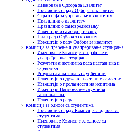
Именовање Одбора за Квалитет
Пословник о раду Одбора за квалитет
Стратегија за управљање квалитетом
Правилник о квалитету
Правилник о самовредновању
Извештаји о самовредновању
План рада Одбора за квалитет
Извештаји о раду Одбора за квалитет
Комисија за праћење и унапређивање студирања
Именовање Комисије за праћење и
унапређивање студирања
Резултати анкетирања рада наставника и
сарадника
Резултати анкетирања - уџбеници
Извештаји о одржаној настави у семестру
Извештаји о пролазности на испитима
Извештаји Националне службе за
запошљавање
Извештаји о раду
Комисија за односе са студентима
Пословник о раду Комисије за односе са
студентима
Именовање Комисије за односе са
студентима