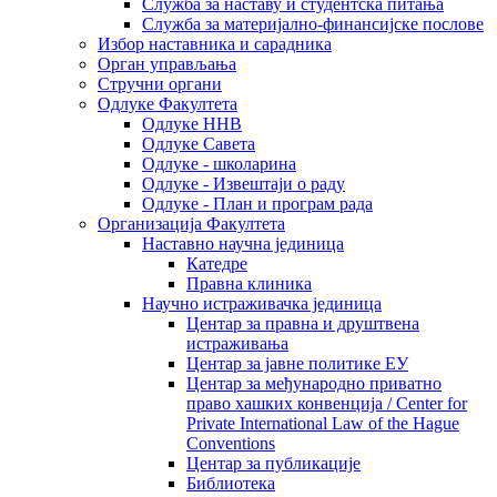
Служба за наставу и студентска питања
Служба за материјално-финансијске послове
Избор наставника и сарадника
Oрган управљања
Стручни органи
Одлуке Факултета
Одлуке ННВ
Одлуке Савета
Одлуке - школарина
Одлуке - Извештаји о раду
Одлуке - План и програм рада
Организација Факултета
Наставно научна јединица
Катедре
Правна клиника
Научно истраживачка јединица
Центар за правна и друштвена
истраживања
Центар за јавне политике ЕУ
Центар за међународно приватно
право хашких конвенција / Center for
Private International Law of the Hague
Conventions
Центар за публикације
Библиотека