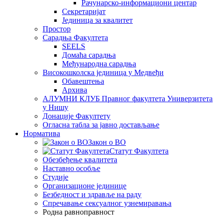
Рачунарско-информациони центар
Секретаријат
Јединица за квалитет
Простор
Сарадња Факултета
SEELS
Домаћа сарадња
Међународна сарадња
Високошколска јединица у Медвеђи
Обавештења
Архива
АЛУМНИ КЛУБ Правног факултета Универзитета
у Нишу
Донације Факултету
Огласна табла за јавно достављање
Норматива
Закон о ВО
Статут Факултета
Обезбеђење квалитета
Наставно особље
Студије
Организационе јединице
Безбедност и здравље на раду
Спречавање сексуалног узнемиравања
Родна равноправност