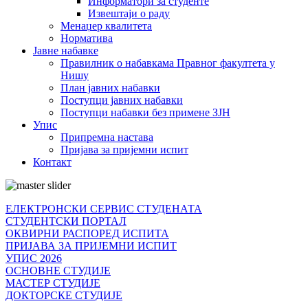
Информатори за студенте
Извештаји о раду
Менаџер квалитета
Норматива
Јавне набавке
Правилник о набавкама Правног факултета у
Нишу
План јавних набавки
Поступци јавних набавки
Поступци набавки без примене ЗЈН
Упис
Припремна настава
Пријава за пријемни испит
Контакт
ЕЛЕКТРОНСКИ СЕРВИС СТУДЕНАТА
СТУДЕНТСКИ ПОРТАЛ
ОКВИРНИ РАСПОРЕД ИСПИТА
ПРИЈАВА ЗА ПРИЈЕМНИ ИСПИТ
УПИС 2026
ОСНОВНЕ СТУДИЈЕ
МАСТЕР СТУДИЈЕ
ДОКТОРСКЕ СТУДИЈЕ