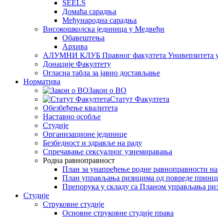
SEELS
Домаћа сарадња
Међународна сарадња
Високошколска јединица у Медвеђи
Обавештења
Архива
АЛУМНИ КЛУБ Правног факултета Универзитета 
Донације Факултету
Огласна табла за јавно достављање
Норматива
Закон о ВО
Статут Факултета
Обезбеђење квалитета
Наставно особље
Студије
Организационе јединице
Безбедност и здравље на раду
Спречавање сексуалног узнемиравања
Родна равноправност
План за унапређење родне равноправности н
План управљања ризицима од повреде принц
Препорука у складу са Планом управљања ри
Студије
Струковне студије
Основне струковне студије права