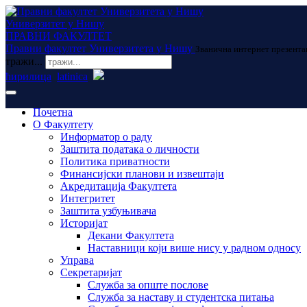
Универзитет у Нишу
ПРАВНИ ФАКУЛТЕТ
Правни факултет Универзитета у Нишу
Званична интернет презента
тражи...
ћирилица
latinica
Почетна
О Факултету
Информатор о раду
Заштита података о личности
Политика приватности
Финансијски планови и извештаји
Акредитација Факултета
Интегритет
Заштита узбуњивача
Историјат
Декани Факултета
Наставници који више нису у радном односу
Управа
Секретаријат
Служба за опште послове
Служба за наставу и студентска питања