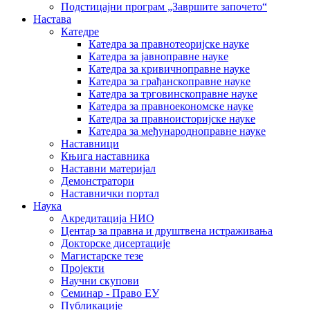
Подстицајни програм „Завршите започето“
Настава
Катедре
Катедра за правнотеоријске науке
Катедра за јавноправне науке
Катедра за кривичноправне науке
Катедра за грађанскоправне науке
Катедра за трговинскоправне науке
Катедра за правноекономске науке
Катедра за правноисторијске науке
Катедра за међународноправне науке
Наставници
Књига наставника
Наставни материјал
Демонстратори
Наставнички портал
Наука
Акредитација НИО
Центар за правна и друштвена истраживања
Докторске дисертације
Магистарске тезе
Пројекти
Научни скупови
Семинар - Право ЕУ
Публикације