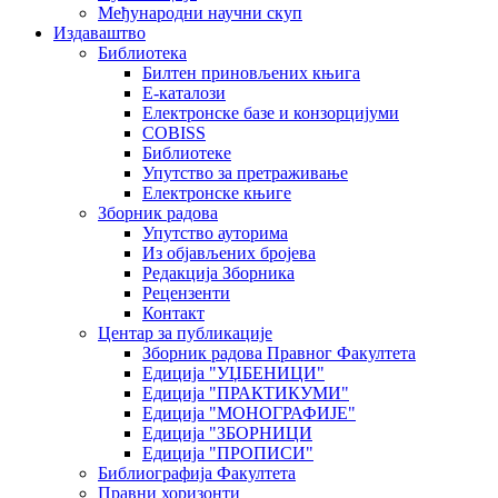
Међународни научни скуп
Издаваштво
Библиотека
Билтен приновљених књига
Е-каталози
Електронске базе и конзорцијуми
COBISS
Библиотеке
Упутство за претраживање
Електронске књиге
Зборник радова
Упутство ауторима
Из објављених бројева
Редакција Зборника
Рецензенти
Контакт
Центар за публикације
Зборник радова Правног Факултета
Едиција "УЏБЕНИЦИ"
Едиција "ПРАКТИКУМИ"
Едиција "МОНОГРАФИЈЕ"
Едиција "ЗБОРНИЦИ
Едиција "ПРОПИСИ"
Библиографија Факултета
Правни хоризонти