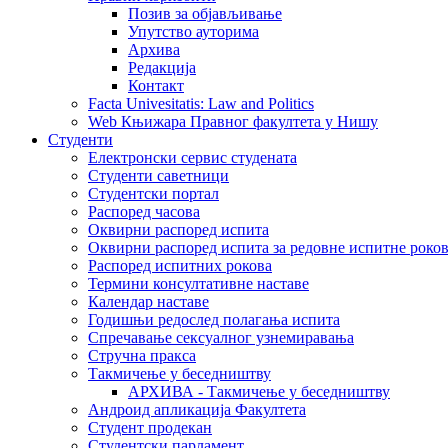
Позив за објављивање
Упутство ауторима
Архива
Редакција
Контакт
Facta Univesitatis: Law and Politics
Web Књижара Правног факултета у Нишу
Студенти
Електронски сервис студената
Студенти саветници
Студентски портал
Распоред часова
Оквирни распоред испита
Оквирни распоред испита за редовне испитне рокове
Распоред испитних рокова
Термини консултативне наставе
Календар наставе
Годишњи редослед полагања испита
Спречавање сексуалног узнемиравања
Стручна пракса
Такмичење у беседништву
АРХИВА - Такмичење у беседништву
Андроид апликација Факултета
Студент продекан
Студентски парламент