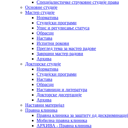
Специјалистичке струковне студије права
Основне студије
Мастер студије
Норматива
Студијски програми
Упис и регулисање статуса
Обрасци
Настава
Испитни рокови
Преглед тема за мастер радове
Завршни мастер радови
Архива
Докторске студије
Норматива
Студијски програми
Настава
Обрасци
Наставници и литература
Докторске дисертације
Архива
Наставни материјал
Правна клиника
Правна клиника за заштиту од дискриминациј
Мобилна правна клиника
АРХИВА - Правна клиника