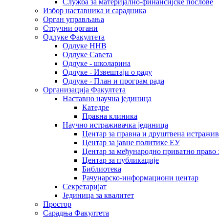
Служба за материјално-финансијске послове
Избор наставника и сарадника
Oрган управљања
Стручни органи
Одлуке Факултета
Одлуке ННВ
Одлуке Савета
Одлуке - школарина
Одлуке - Извештаји о раду
Одлуке - План и програм рада
Организација Факултета
Наставно научна јединица
Катедре
Правна клиника
Научно истраживачка јединица
Центар за правна и друштвена истражи
Центар за јавне политике ЕУ
Центар за међународно приватно право хаш
Центар за публикације
Библиотека
Рачунарско-информациони центар
Секретаријат
Јединица за квалитет
Простор
Сарадња Факултета