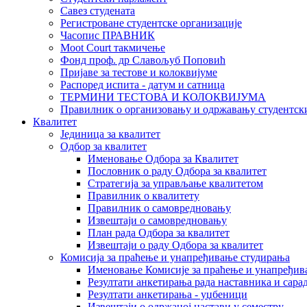
Савез студената
Регистроване студентске организације
Часопис ПРАВНИК
Moot Court такмичење
Фонд проф. др Славољуб Поповић
Пријаве за тестове и колоквијуме
Распоред испита - датум и сатница
ТЕРМИНИ ТЕСТОВА И КОЛОКВИЈУМА
Правилник о организовању и одржавању студентск
Квалитет
Јединица за квалитет
Одбор за квалитет
Именовање Одбора за Квалитет
Пословник о раду Одбора за квалитет
Стратегија за управљање квалитетом
Правилник о квалитету
Правилник о самовредновању
Извештаји о самовредновању
План рада Одбора за квалитет
Извештаји о раду Одбора за квалитет
Комисија за праћење и унапређивање студирања
Именовање Комисије за праћење и унапређив
Резултати анкетирања рада наставника и сара
Резултати анкетирања - уџбеници
Извештаји о одржаној настави у семестру