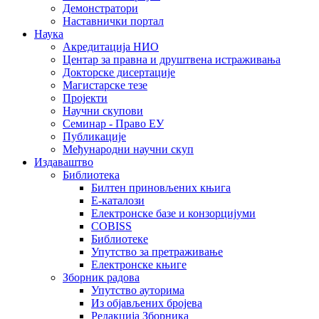
Демонстратори
Наставнички портал
Наука
Акредитација НИО
Центар за правна и друштвена истраживања
Докторске дисертације
Магистарске тезе
Пројекти
Научни скупови
Семинар - Право ЕУ
Публикације
Међународни научни скуп
Издаваштво
Библиотека
Билтен приновљених књига
Е-каталози
Електронске базе и конзорцијуми
COBISS
Библиотеке
Упутство за претраживање
Електронске књиге
Зборник радова
Упутство ауторима
Из објављених бројева
Редакција Зборника