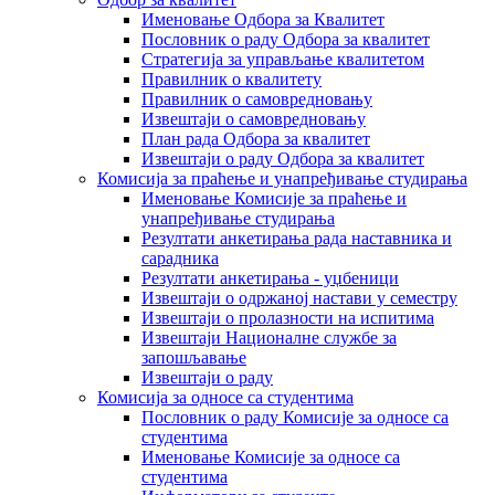
Именовање Одбора за Квалитет
Пословник о раду Одбора за квалитет
Стратегија за управљање квалитетом
Правилник о квалитету
Правилник о самовредновању
Извештаји о самовредновању
План рада Одбора за квалитет
Извештаји о раду Одбора за квалитет
Комисија за праћење и унапређивање студирања
Именовање Комисије за праћење и
унапређивање студирања
Резултати анкетирања рада наставника и
сарадника
Резултати анкетирања - уџбеници
Извештаји о одржаној настави у семестру
Извештаји о пролазности на испитима
Извештаји Националне службе за
запошљавање
Извештаји о раду
Комисија за односе са студентима
Пословник о раду Комисије за односе са
студентима
Именовање Комисије за односе са
студентима