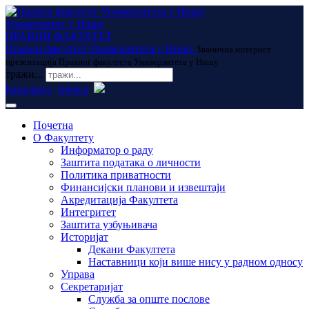
Универзитет у Нишу
ПРАВНИ ФАКУЛТЕТ
Правни факултет Универзитета у Нишу
Званична интернет
презентација Правног факултета Универзитета у Нишу
тражи...
ћирилица
latinica
Почетна
О Факултету
Информатор о раду
Заштита података о личности
Политика приватности
Финансијски планови и извештаји
Акредитација Факултета
Интегритет
Заштита узбуњивача
Историјат
Декани Факултета
Наставници који више нису у радном односу
Управа
Секретаријат
Служба за опште послове