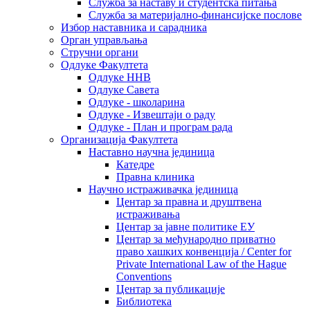
Служба за наставу и студентска питања
Служба за материјално-финансијске послове
Избор наставника и сарадника
Oрган управљања
Стручни органи
Одлуке Факултета
Одлуке ННВ
Одлуке Савета
Одлуке - школарина
Одлуке - Извештаји о раду
Одлуке - План и програм рада
Организација Факултета
Наставно научна јединица
Катедре
Правна клиника
Научно истраживачка јединица
Центар за правна и друштвена
истраживања
Центар за јавне политике ЕУ
Центар за међународно приватно
право хашких конвенција / Center for
Private International Law of the Hague
Conventions
Центар за публикације
Библиотека