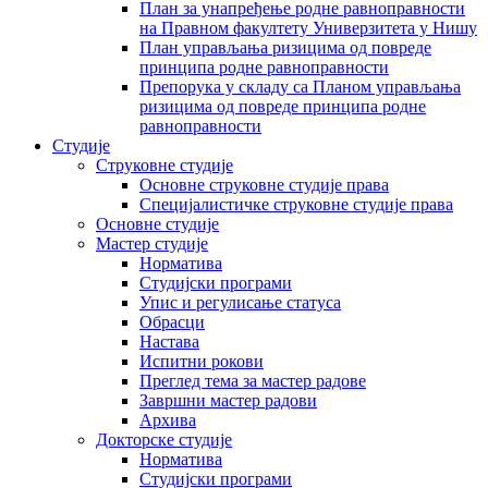
План за унапређење родне равноправности
на Правном факултету Универзитета у Нишу
План управљања ризицима од повреде
принципа родне равноправности
Препорука у складу са Планом управљања
ризицима од повреде принципа родне
равноправности
Студије
Струковне студије
Основне струковне студије права
Специјалистичке струковне студије права
Основне студије
Мастер студије
Норматива
Студијски програми
Упис и регулисање статуса
Обрасци
Настава
Испитни рокови
Преглед тема за мастер радове
Завршни мастер радови
Архива
Докторске студије
Норматива
Студијски програми