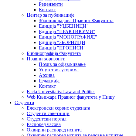
Рецензенти
Контакт
Центар за публикације
Зборник радова Правног Факултета
Едиција "УЏБЕНИЦИ"
Едиција "ПРАКТИКУМИ"
Едиција "МОНОГРАФИЈЕ"
Едиција "ЗБОРНИЦИ
Едиција "ПРОПИСИ"
Библиографија Факултета
Правни хоризонти
Позив за објављивање
Упутство ауторима
Архива
Редакција
Контакт
Facta Univesitatis: Law and Politics
Web Књижара Правног факултета у Нишу
Студенти
Електронски сервис студената
Студенти саветници
Студентски портал
Распоред часова
Оквирни распоред испита
Оквирни распоред испита за редовне испитне