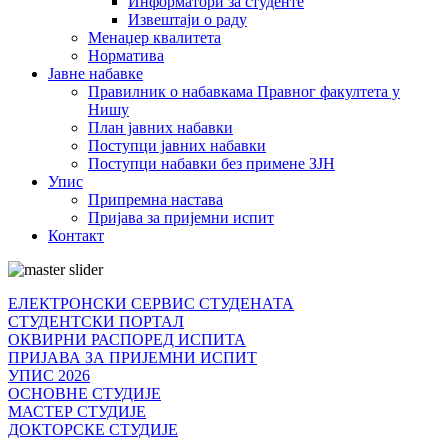
Информатори за студенте
Извештаји о раду
Менаџер квалитета
Норматива
Јавне набавке
Правилник о набавкама Правног факултета у
Нишу
План јавних набавки
Поступци јавних набавки
Поступци набавки без примене ЗЈН
Упис
Припремна настава
Пријава за пријемни испит
Контакт
ЕЛЕКТРОНСКИ СЕРВИС СТУДЕНАТА
СТУДЕНТСКИ ПОРТАЛ
ОКВИРНИ РАСПОРЕД ИСПИТА
ПРИЈАВА ЗА ПРИЈЕМНИ ИСПИТ
УПИС 2026
ОСНОВНЕ СТУДИЈЕ
МАСТЕР СТУДИЈЕ
ДОКТОРСКЕ СТУДИЈЕ