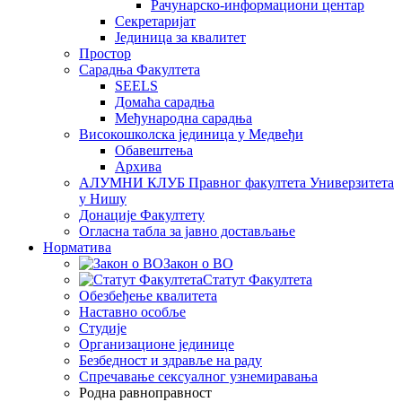
Рачунарско-информациони центар
Секретаријат
Јединица за квалитет
Простор
Сарадња Факултета
SEELS
Домаћа сарадња
Међународна сарадња
Високошколска јединица у Медвеђи
Обавештења
Архива
АЛУМНИ КЛУБ Правног факултета Универзитета
у Нишу
Донације Факултету
Огласна табла за јавно достављање
Норматива
Закон о ВО
Статут Факултета
Обезбеђење квалитета
Наставно особље
Студије
Организационе јединице
Безбедност и здравље на раду
Спречавање сексуалног узнемиравања
Родна равноправност