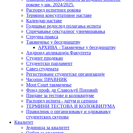
рокове у шк. 2024/2025.
Распоред испитних рокова
Термини консултативне наставе
Календар наставе
Годишњи редослед полагања испита
Спречавање сексуалног узнемиравања
Стручна пракса
Такмичење у беседништву
АРХИВА - Такмичење у беседништву
Андроид апликација Факултета
Студент продекан
Студентски парламент
Савез студената
Регистроване студентске организације
Часопис ПРАВНИК
Moot Court такмичење
Фонд проф. др Славољуб Поповић
Пријаве за тестове и колоквијуме
Распоред испита - датум и сатница
ТЕРМИНИ ТЕСТОВА И КОЛОКВИЈУМА
Правилник о организовању и одржавању
студентских скупова
Квалитет
Јединица за квалитет
Одбор за квалитет