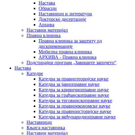
Настава
Обрасци
Наставници и литература
Докторске дисертације
Архива
Наставни материјал
Правна клиника
Правна клиника за заштиту од
дискриминације
Мобилна правна клиника
АРХИВА - Правна клиника
Подстицајни програм „Завршите започето“
Настава
Катедре
Катедра за правнотеоријске науке
Катедра за јавноправне науке
Катедра за кривичноправне науке
Катедра за грађанскоправне науке
Катедра за трговинскоправне науке
Катедра за правноекономске науке
Катедра за правноисторијске науке
Катедра за међународноправне науке
Наставници
Књига наставника
Наставни материјал