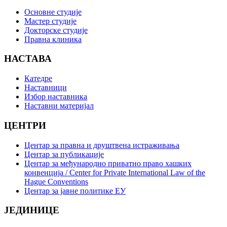
Основне студије
Мастер студије
Докторске студије
Правна клиника
НАСТАВА
Катедре
Наставници
Избор наставника
Наставни материјал
ЦЕНТРИ
Центар за правна и друштвена истраживања
Центар за публикације
Центар за међународно приватно право хашких
конвенција / Center for Private International Law of the
Hague Conventions
Центар за јавне политике ЕУ
ЈЕДИНИЦЕ