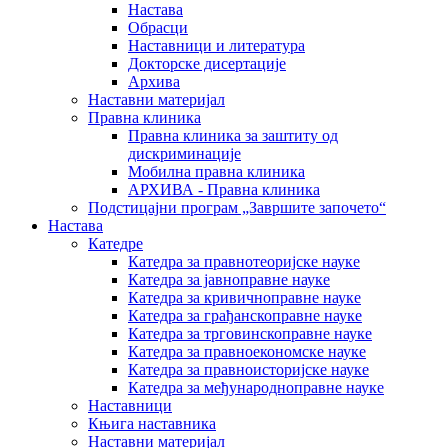
Настава
Обрасци
Наставници и литература
Докторске дисертације
Архива
Наставни материјал
Правна клиника
Правна клиника за заштиту од
дискриминације
Мобилна правна клиника
АРХИВА - Правна клиника
Подстицајни програм „Завршите започето“
Настава
Катедре
Катедра за правнотеоријске науке
Катедра за јавноправне науке
Катедра за кривичноправне науке
Катедра за грађанскоправне науке
Катедра за трговинскоправне науке
Катедра за правноекономске науке
Катедра за правноисторијске науке
Катедра за међународноправне науке
Наставници
Књига наставника
Наставни материјал