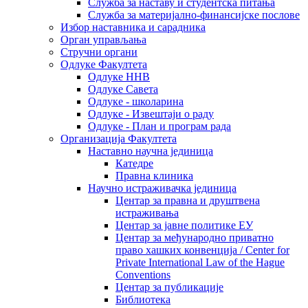
Служба за наставу и студентска питања
Служба за материјално-финансијске послове
Избор наставника и сарадника
Oрган управљања
Стручни органи
Одлуке Факултета
Одлуке ННВ
Одлуке Савета
Одлуке - школарина
Одлуке - Извештаји о раду
Одлуке - План и програм рада
Организација Факултета
Наставно научна јединица
Катедре
Правна клиника
Научно истраживачка јединица
Центар за правна и друштвена
истраживања
Центар за јавне политике ЕУ
Центар за међународно приватно
право хашких конвенција / Center for
Private International Law of the Hague
Conventions
Центар за публикације
Библиотека