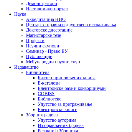
Демонстратори
Наставнички портал
Наука
Акредитација НИО
Центар за правна и друштвена истраживања
Докторске дисертације
Магистарске тезе
Пројекти
Научни скупови
Семинар - Право ЕУ
Публикације
Међународни научни скуп
Издаваштво
Библиотека
Билтен приновљених књига
Е-каталози
Електронске базе и конзорцијуми
COBISS
Библиотеке
Упутство за претраживање
Електронске књиге
Зборник радова
Упутство ауторима
Из објављених бројева
Редакција Зборника