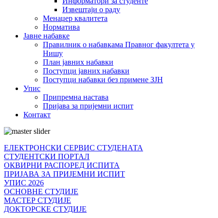
Информатори за студенте
Извештаји о раду
Менаџер квалитета
Норматива
Јавне набавке
Правилник о набавкама Правног факултета у
Нишу
План јавних набавки
Поступци јавних набавки
Поступци набавки без примене ЗЈН
Упис
Припремна настава
Пријава за пријемни испит
Контакт
ЕЛЕКТРОНСКИ СЕРВИС СТУДЕНАТА
СТУДЕНТСКИ ПОРТАЛ
ОКВИРНИ РАСПОРЕД ИСПИТА
ПРИЈАВА ЗА ПРИЈЕМНИ ИСПИТ
УПИС 2026
ОСНОВНЕ СТУДИЈЕ
МАСТЕР СТУДИЈЕ
ДОКТОРСКЕ СТУДИЈЕ