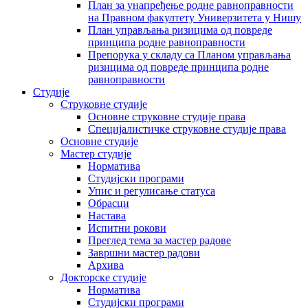
План за унапређење родне равноправности
на Правном факултету Универзитета у Нишу
План управљања ризицима од повреде
принципа родне равноправности
Препорука у складу са Планом управљања
ризицима од повреде принципа родне
равноправности
Студије
Струковне студије
Основне струковне студије права
Специјалистичке струковне студије права
Основне студије
Мастер студије
Норматива
Студијски програми
Упис и регулисање статуса
Обрасци
Настава
Испитни рокови
Преглед тема за мастер радове
Завршни мастер радови
Архива
Докторске студије
Норматива
Студијски програми