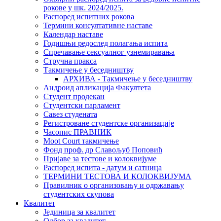
рокове у шк. 2024/2025.
Распоред испитних рокова
Термини консултативне наставе
Календар наставе
Годишњи редослед полагања испита
Спречавање сексуалног узнемиравања
Стручна пракса
Такмичење у беседништву
АРХИВА - Такмичење у беседништву
Андроид апликација Факултета
Студент продекан
Студентски парламент
Савез студената
Регистроване студентске организације
Часопис ПРАВНИК
Moot Court такмичење
Фонд проф. др Славољуб Поповић
Пријаве за тестове и колоквијуме
Распоред испита - датум и сатница
ТЕРМИНИ ТЕСТОВА И КОЛОКВИЈУМА
Правилник о организовању и одржавању
студентских скупова
Квалитет
Јединица за квалитет
Одбор за квалитет