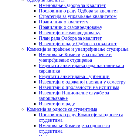
Именовање Одбора за Квалитет
Пословник о раду Одбора за квалитет
Стратегија за управљање квалитетом
Правилник о квалитету
Правилник о самовредновању
Извештаји о самовредновању
План рада Одбора за квалитет
Извештаји о раду Одбора за квалитет
Комисија за праћење и унапређивање студирања
Именовање Комисије за праћење и
унапређивање студирања
Резултати анкетирања рада наставника и
сарадника
Резултати анкетирања - уџбеници
Извештаји о одржаној настави у семестру
Извештаји о пролазности на испитима
Извештаји Националне службе за
запошљавање
Извештаји о раду
Комисија за односе са студентима
Пословник о раду Комисије за односе са
студентима
Именовање Комисије за односе са
студентима