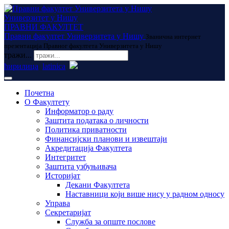
Универзитет у Нишу
ПРАВНИ ФАКУЛТЕТ
Правни факултет Универзитета у Нишу
Званична интернет
презентација Правног факултета Универзитета у Нишу
тражи...
ћирилица
latinica
Почетна
О Факултету
Информатор о раду
Заштита података о личности
Политика приватности
Финансијски планови и извештаји
Акредитација Факултета
Интегритет
Заштита узбуњивача
Историјат
Декани Факултета
Наставници који више нису у радном односу
Управа
Секретаријат
Служба за опште послове