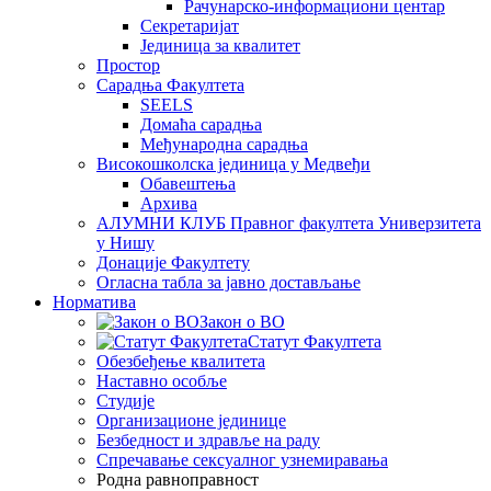
Рачунарско-информациони центар
Секретаријат
Јединица за квалитет
Простор
Сарадња Факултета
SEELS
Домаћа сарадња
Међународна сарадња
Високошколска јединица у Медвеђи
Обавештења
Архива
АЛУМНИ КЛУБ Правног факултета Универзитета
у Нишу
Донације Факултету
Огласна табла за јавно достављање
Норматива
Закон о ВО
Статут Факултета
Обезбеђење квалитета
Наставно особље
Студије
Организационе јединице
Безбедност и здравље на раду
Спречавање сексуалног узнемиравања
Родна равноправност