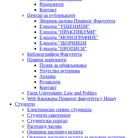
Рецензенти
Контакт
Центар за публикације
Зборник радова Правног Факултета
Едиција "УЏБЕНИЦИ"
Едиција "ПРАКТИКУМИ"
Едиција "МОНОГРАФИЈЕ"
Едиција "ЗБОРНИЦИ
Едиција "ПРОПИСИ"
Библиографија Факултета
Правни хоризонти
Позив за објављивање
Упутство ауторима
Архива
Редакција
Контакт
Facta Univesitatis: Law and Politics
Web Књижара Правног факултета у Нишу
Студенти
Електронски сервис студената
Студенти саветници
Студентски портал
Распоред часова
Оквирни распоред испита
Оквирни распоред испита за редовне испитне