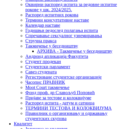
Оквирни распоред испита за редовне испитне
рокове у шк. 2024/2025.
Распоред испитних рокова
Термини консултативне наставе
Календар наставе
Годишњи редослед полагања испита
Спречавање сексуалног узнемиравања
Стручна пракса
Такмичење у беседништву
АРХИВА - Такмичење у беседништву
Андроид апликација Факултета
Студент продекан
Студентски парламент
Савез студената
Регистроване студентске организације
Часопис ПРАВНИК
Moot Court такмичење
Фонд проф. др Славољуб Поповић
Пријаве за тестове и колоквијуме
Распоред испита - датум и сатница
ТЕРМИНИ ТЕСТОВА И КОЛОКВИЈУМА
Правилник о организовању и одржавању
студентских скупова
Квалитет
Јединица за квалитет