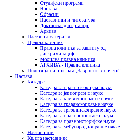
Студијски програми
Настава
Обрасци
Наставници и литература
Докторске дисертације
Архива
Наставни материјал
Правна клиника
Правна клиника за заштиту од
дискриминације
Мобилна правна клиника
АРХИВА - Правна клиника
Подстицајни програм „Завршите започето“
Настава
Катедре
Катедра за правнотеоријске науке
Катедра за јавноправне науке
Катедра за кривичноправне науке
Катедра за грађанскоправне науке
Катедра за трговинскоправне науке
Катедра за правноекономске науке
Катедра за правноисторијске науке
Катедра за међународноправне науке
Наставници
Књига наставника