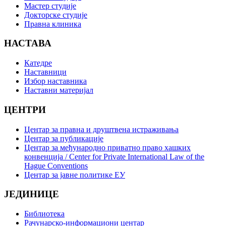
Мастер студије
Докторске студије
Правна клиника
НАСТАВА
Катедре
Наставници
Избор наставника
Наставни материјал
ЦЕНТРИ
Центар за правна и друштвена истраживања
Центар за публикације
Центар за међународно приватно право хашких
конвенција / Center for Private International Law of the
Hague Conventions
Центар за јавне политике ЕУ
ЈЕДИНИЦЕ
Библиотека
Рачунарско-информациони центар