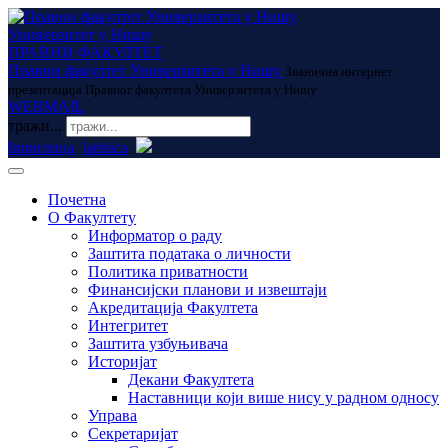
Универзитет у Нишу
ПРАВНИ ФАКУЛТЕТ
Правни факултет Универзитета у Нишу
Званична интернет
презентација Правног факултета Универзитета у Нишу
WEBMAIL
тражи...
ћирилица
latinica
Почетна
О Факултету
Информатор о раду
Заштита података о личности
Политика приватности
Финансијски планови и извештаји
Акредитација Факултета
Интегритет
Заштита узбуњивача
Историјат
Декани Факултета
Наставници који више нису у радном односу
Управа
Секретаријат