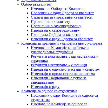
Одбор за квалитет
Именовање Одбора за Квалитет
Пословник о раду Одбора за квалитет
Стратегија за управљање квалитетом
Правилник о квалитету
Правилник о самовредновању
Извештаји о самовредновању
План рада Одбора за квалитет
Извештаји о раду Одбора за квалитет
Комисија за праћење и унапређивање студирања
Именовање Комисије за праћење и
унапређивање студирања
Резултати анкетирања рада наставника и
сарадника
Резултати анкетирања - уџбеници
Извештаји о одржаној настави у семестру
Извештаји о пролазности на испитима
Извештаји Националне службе за
запошљавање
Извештаји о раду
Комисија за односе са студентима
Пословник о раду Комисије за односе са
студентима
Именовање Комисије за односе са