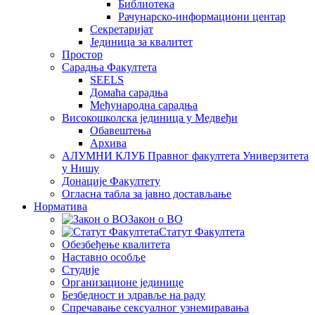
Библиотека
Рачунарско-информациони центар
Секретаријат
Јединица за квалитет
Простор
Сарадња Факултета
SEELS
Домаћа сарадња
Међународна сарадња
Високошколска јединица у Медвеђи
Обавештења
Архива
АЛУМНИ КЛУБ Правног факултета Универзитета
у Нишу
Донације Факултету
Огласна табла за јавно достављање
Норматива
Закон о ВО
Статут Факултета
Обезбеђење квалитета
Наставно особље
Студије
Организационе јединице
Безбедност и здравље на раду
Спречавање сексуалног узнемиравања