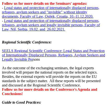
Follow us for more details on the Seminars' agendas:
-
Legal status and protection of internationally displaced persons,
refugees, asylum seekers and "invisible" without identity
documents, Faculty of Law, Osijek, Croatia, 10.-11.12.2020.
-
Legal status and protection of internationally displaced persons,
refugees, asylum seekers and legally invisible persons, Faculty of
Law, Niš, Serbia, 19.02. and 26.02.2021.
Regional Scientific Conference:
SEELS Regional Scientific Conference: Legal Status and Protection
of Internationally Displaced Persons, Refugees, Asylum Seekers and
Legally Invisible Per
sons
As the outcome of the exchanging seminars, the legal experts
involved will prepare the national reports on the selected topics.
Besides, the external experts will provide the reports on the EU
standards in the subject matter. All these reports will be presented
and discussed at the Regional Scientific Conference.
Follow us for more details on the Conference's Agenda and
Conclusions!
Guide to Good Practices: