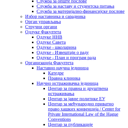
Служба за опште послове
Служба за наставу и студентска питања
Служба за материјално-финансијске послове
Избор наставника и сарадника
Oрган управљања
Стручни органи
Одлуке Факултета
Одлуке ННВ
Одлуке Савета
Одлуке - школарина
Одлуке - Извештаји о раду
Одлуке - План и програм рада
Организација Факултета
Наставно научна јединица
Катедре
Правна клиника
Научно истраживачка јединица
Центар за правна и друштвена
истраживања
Центар за јавне политике ЕУ
Центар за међународно приватно
право хашких конвенција / Center for
Private International Law of the Hague
Conventions
Центар за публикације