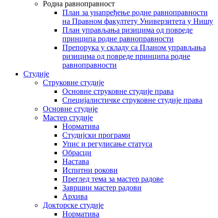
Родна равноправност
План за унапређење родне равноправности
на Правном факултету Универзитета у Нишу
План управљања ризицима од повреде
принципа родне равноправности
Препорука у складу са Планом управљања
ризицима од повреде принципа родне
равноправности
Студије
Струковне студије
Основне струковне студије права
Специјалистичке струковне студије права
Основне студије
Мастер студије
Норматива
Студијски програми
Упис и регулисање статуса
Обрасци
Настава
Испитни рокови
Преглед тема за мастер радове
Завршни мастер радови
Архива
Докторске студије
Норматива