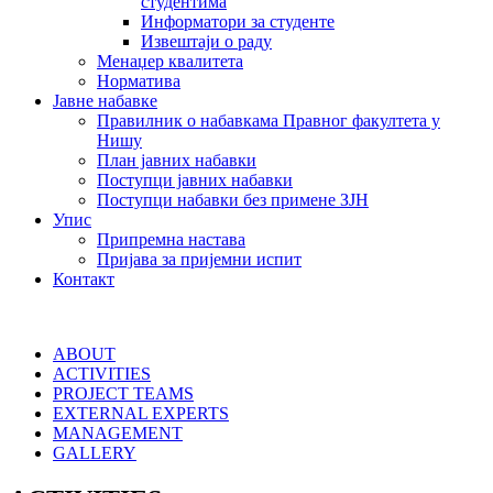
студентима
Информатори за студенте
Извештаји о раду
Менаџер квалитета
Норматива
Јавне набавке
Правилник о набавкама Правног факултета у
Нишу
План јавних набавки
Поступци јавних набавки
Поступци набавки без примене ЗЈН
Упис
Припремна настава
Пријава за пријемни испит
Контакт
ABOUT
ACTIVITIES
PROJECT TEAMS
EXTERNAL EXPERTS
MANAGEMENT
GALLERY