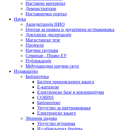
Наставни материјал
Демонстратори
Наставнички портал
Наука
Акредитација НИО
Центар за правна и друштвена истраживања
Докторске дисертације
Магистарске тезе
Пројекти
Научни скупови
Семинар - Право ЕУ
Публикације
Међународни научни скуп
Издаваштво
Библиотека
Билтен приновљених књига
Е-каталози
Електронске базе и конзорцијуми
COBISS
Библиотеке
Упутство за претраживање
Електронске књиге
Зборник радова
Упутство ауторима
Из објављених бројева