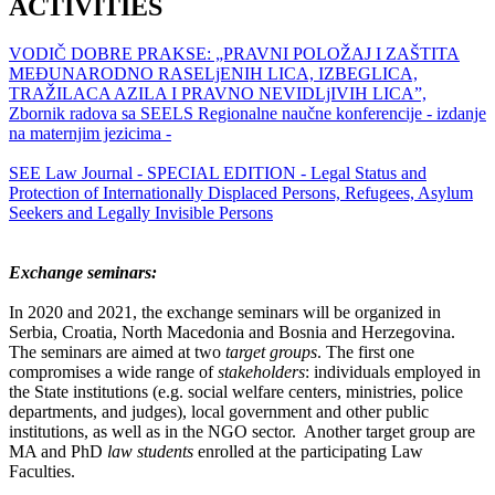
ACTIVITIES
VODIČ DOBRE PRAKSE: „PRAVNI POLOŽAJ I ZAŠTITA
MEĐUNARODNO RASELjENIH LICA, IZBEGLICA,
TRAŽILACA AZILA I PRAVNO NEVIDLjIVIH LICA”,
Zbornik radova sa SEELS Regionalne naučne konferencije - izdanje
na maternjim jezicima -
SEE Law Journal - SPECIAL EDITION - Legal Status and
Protection of Internationally Displaced Persons, Refugees, Asylum
Seekers and Legally Invisible Persons
Exchange seminars:
In 2020 and 2021, the exchange seminars will be organized in
Serbia, Croatia, North Macedonia and Bosnia and Herzegovina.
The seminars are aimed at two
target groups
. The first one
compromises a wide range of
stakeholders
: individuals employed in
the State institutions (e.g. social welfare centers, ministries, police
departments, and judges), local government and other public
institutions, as well as in the NGO sector. Another target group are
MA and PhD
law students
enrolled at the participating Law
Faculties.