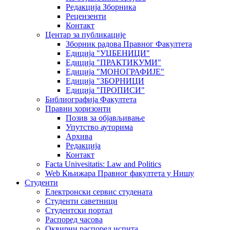
Редакција Зборника
Рецензенти
Контакт
Центар за публикације
Зборник радова Правног Факултета
Едиција "УЏБЕНИЦИ"
Едиција "ПРАКТИКУМИ"
Едиција "МОНОГРАФИЈЕ"
Едиција "ЗБОРНИЦИ
Едиција "ПРОПИСИ"
Библиографија Факултета
Правни хоризонти
Позив за објављивање
Упутство ауторима
Архива
Редакција
Контакт
Facta Univesitatis: Law and Politics
Web Књижара Правног факултета у Нишу
Студенти
Електронски сервис студената
Студенти саветници
Студентски портал
Распоред часова
Оквирни распоред испита