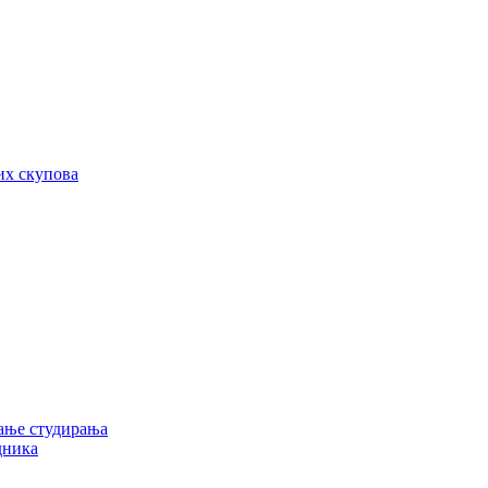
их скупова
ање студирања
дника