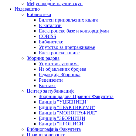
Међународни научни скуп
Издаваштво
Библиотека
Билтен приновљених књига
Е-каталози
Електронске базе и конзорцијуми
COBISS
Библиотеке
Упутство за претраживање
Електронске књиге
Зборник радова
Упутство ауторима
Из објављених бројева
Редакција Зборника
Рецензенти
Контакт
Центар за публикације
Зборник радова Правног Факултета
Едиција "УЏБЕНИЦИ"
Едиција "ПРАКТИКУМИ"
Едиција "МОНОГРАФИЈЕ"
Едиција "ЗБОРНИЦИ
Едиција "ПРОПИСИ"
Библиографија Факултета
Правни хоризонти