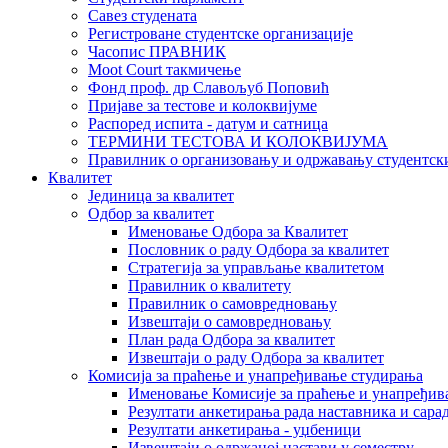
Савез студената
Регистроване студентске организације
Часопис ПРАВНИК
Moot Court такмичење
Фонд проф. др Славољуб Поповић
Пријаве за тестове и колоквијуме
Распоред испита - датум и сатница
ТЕРМИНИ ТЕСТОВА И КОЛОКВИЈУМА
Правилник о организовању и одржавању студентск
Квалитет
Јединица за квалитет
Одбор за квалитет
Именовање Одбора за Квалитет
Пословник о раду Одбора за квалитет
Стратегија за управљање квалитетом
Правилник о квалитету
Правилник о самовредновању
Извештаји о самовредновању
План рада Одбора за квалитет
Извештаји о раду Одбора за квалитет
Комисија за праћење и унапређивање студирања
Именовање Комисије за праћење и унапређив
Резултати анкетирања рада наставника и сара
Резултати анкетирања - уџбеници
Извештаји о одржаној настави у семестру