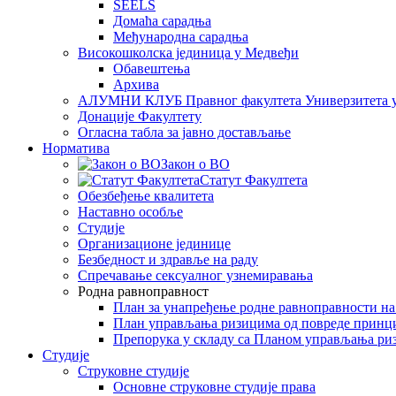
SEELS
Домаћа сарадња
Међународна сарадња
Високошколска јединица у Медвеђи
Обавештења
Архива
АЛУМНИ КЛУБ Правног факултета Универзитета 
Донације Факултету
Огласна табла за јавно достављање
Норматива
Закон о ВО
Статут Факултета
Обезбеђење квалитета
Наставно особље
Студије
Организационе јединице
Безбедност и здравље на раду
Спречавање сексуалног узнемиравања
Родна равноправност
План за унапређење родне равноправности н
План управљања ризицима од повреде принц
Препорука у складу са Планом управљања ри
Студије
Струковне студије
Основне струковне студије права