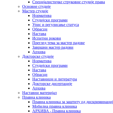
Специјалистичке струковне студије права
Основне студије
Мастер студије
Норматива
Студијски програми
Упис и регулисање статуса
Обрасци
Настава
Испитни рокови
Преглед тема за мастер радове
Завршни мастер радови
Архива
Докторске студије
Норматива
Студијски програми
Настава
Обрасци
Наставници и литература
Докторске дисертације
Архива
Наставни материјал
Правна клиника
Правна клиника за заштиту од дискриминациј
Мобилна правна клиника
АРХИВА - Правна клиника