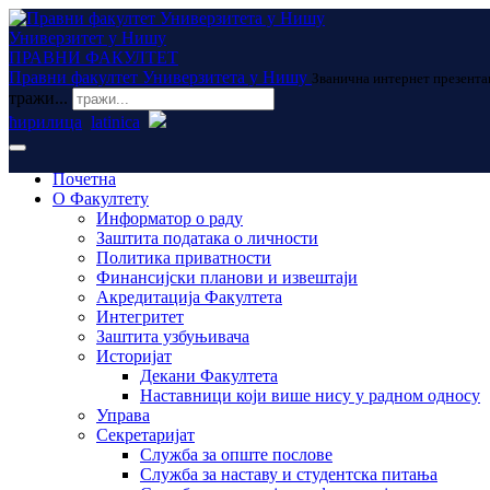
Универзитет у Нишу
ПРАВНИ ФАКУЛТЕТ
Правни факултет Универзитета у Нишу
Званична интернет презента
тражи...
ћирилица
latinica
Почетна
О Факултету
Информатор о раду
Заштита података о личности
Политика приватности
Финансијски планови и извештаји
Акредитација Факултета
Интегритет
Заштита узбуњивача
Историјат
Декани Факултета
Наставници који више нису у радном односу
Управа
Секретаријат
Служба за опште послове
Служба за наставу и студентска питања