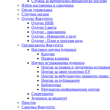
Служба за материјално-финансијске послове
Избор наставника и сарадника
Oрган управљања
Стручни органи
Одлуке Факултета
Одлуке ННВ
Одлуке Савета
Одлуке - школарина
Одлуке - Извештаји о раду
Одлуке - План и програм рада
Организација Факултета
Наставно научна јединица
Катедре
Правна клиника
Научно истраживачка јединица
Центар за правна и друштвена истражи
Центар за јавне политике ЕУ
Центар за међународно приватно право хаш
Центар за публикације
Библиотека
Рачунарско-информациони центар
Секретаријат
Јединица за квалитет
Простор
Сарадња Факултета