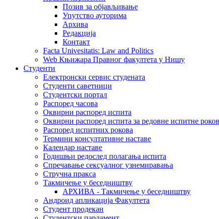
Позив за објављивање
Упутство ауторима
Архива
Редакција
Контакт
Facta Univesitatis: Law and Politics
Web Књижара Правног факултета у Нишу
Студенти
Електронски сервис студената
Студенти саветници
Студентски портал
Распоред часова
Оквирни распоред испита
Оквирни распоред испита за редовне испитне рокове
Распоред испитних рокова
Термини консултативне наставе
Календар наставе
Годишњи редослед полагања испита
Спречавање сексуалног узнемиравања
Стручна пракса
Такмичење у беседништву
АРХИВА - Такмичење у беседништву
Андроид апликација Факултета
Студент продекан
Студентски парламент