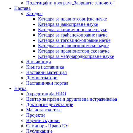
Подстицајни програм „Завршите започето“
Настава
Катедре
Катедра за правнотеоријске науке
Катедра за јавноправне науке
Катедра за кривичноправне науке
Катедра за грађанскоправне науке
Катедра за трговинскоправне науке
Катедра за правноекономске науке
Катедра за правноисторијске науке
Катедра за међународноправне науке
Наставници
Књига наставника
Наставни материјал
Демонстратори
Наставнички портал
Наука
Акредитација НИО
Центар за правна и друштвена истраживања
Докторске дисертације
Магистарске тезе
Пројекти
Научни скупови
Семинар - Право ЕУ
Публикације