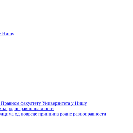
у Нишу
а Правном факултету Универзитета у Нишу
ипа родне равноправности
зицима од повреде принципа родне равноправности