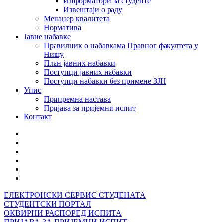
Информатори за студенте
Извештаји о раду
Менаџер квалитета
Норматива
Јавне набавке
Правилник о набавкама Правног факултета у
Нишу
План јавних набавки
Поступци јавних набавки
Поступци набавки без примене ЗЈН
Упис
Припремна настава
Пријава за пријемни испит
Контакт
ЕЛЕКТРОНСКИ СЕРВИС СТУДЕНАТА
СТУДЕНТСКИ ПОРТАЛ
ОКВИРНИ РАСПОРЕД ИСПИТА
ПРИЈАВА ЗА ПРИЈЕМНИ ИСПИТ