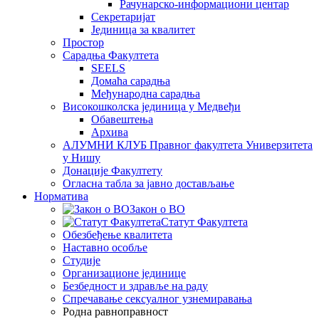
Рачунарско-информациони центар
Секретаријат
Јединица за квалитет
Простор
Сарадња Факултета
SEELS
Домаћа сарадња
Међународна сарадња
Високошколска јединица у Медвеђи
Обавештења
Архива
АЛУМНИ КЛУБ Правног факултета Универзитета
у Нишу
Донације Факултету
Огласна табла за јавно достављање
Норматива
Закон о ВО
Статут Факултета
Обезбеђење квалитета
Наставно особље
Студије
Организационе јединице
Безбедност и здравље на раду
Спречавање сексуалног узнемиравања
Родна равноправност