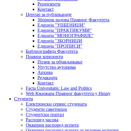
Рецензенти
Контакт
Центар за публикације
Зборник радова Правног Факултета
Едиција "УЏБЕНИЦИ"
Едиција "ПРАКТИКУМИ"
Едиција "МОНОГРАФИЈЕ"
Едиција "ЗБОРНИЦИ
Едиција "ПРОПИСИ"
Библиографија Факултета
Правни хоризонти
Позив за објављивање
Упутство ауторима
Архива
Редакција
Контакт
Facta Univesitatis: Law and Politics
Web Књижара Правног факултета у Нишу
Студенти
Електронски сервис студената
Студенти саветници
Студентски портал
Распоред часова
Оквирни распоред испита
Оквирни распоред испита за редовне испитне