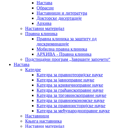
Настава
Обрасци
Наставници и литература
Докторске дисертације
Архива
Наставни материјал
Правна клиника
Правна клиника за заштиту од
дискриминације
Мобилна правна клиника
АРХИВА - Правна клиника
Подстицајни програм „Завршите започето“
Настава
Катедре
Катедра за правнотеоријске науке
Катедра за јавноправне науке
Катедра за кривичноправне науке
Катедра за грађанскоправне науке
Катедра за трговинскоправне науке
Катедра за правноекономске науке
Катедра за правноисторијске науке
Катедра за међународноправне науке
Наставници
Књига наставника
Наставни материјал