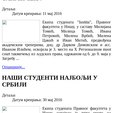
Детаљи
Датум креирања: 11 мај 2016
Екипа студената "Iustitia", Правног
факултета у Нишу, у саставу Милијана
Томић, Милица Томић, Ивана
Петровић, Милена Врбић, Милена
Цакић и Иван Митић, предвођена
академским тренерима, доц. др Дарком Димовским и асс.
Иваном Илићем, освојила је 3. место на X Регионалном moot
court такмичењу из људских права, одржаном од 6. до 9. маја у
Загребу ...
Опширније...
НАШИ СТУДЕНТИ НАЈБОЉИ У
СРБИЈИ
Детаљи
Датум креирања: 30 мај 2016
Екипа студената Правног факултета у
Нишу освојила је прво место на