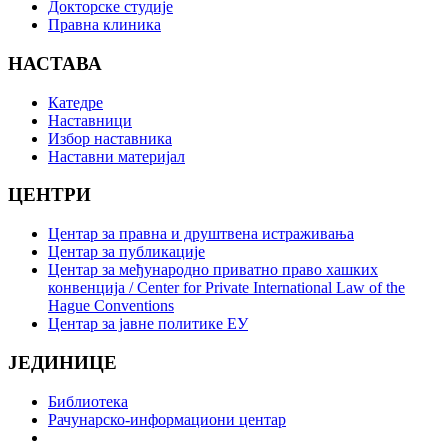
Докторске студије
Правна клиника
НАСТАВА
Катедре
Наставници
Избор наставника
Наставни материјал
ЦЕНТРИ
Центар за правна и друштвена истраживања
Центар за публикације
Центар за међународно приватно право хашких
конвенција / Center for Private International Law of the
Hague Conventions
Центар за јавне политике ЕУ
ЈЕДИНИЦЕ
Библиотека
Рачунарско-информациони центар