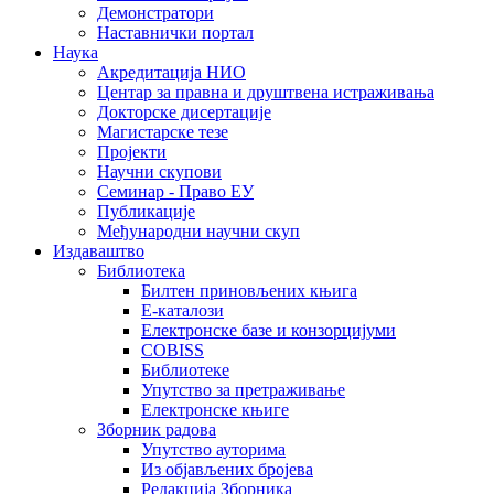
Демонстратори
Наставнички портал
Наука
Акредитација НИО
Центар за правна и друштвена истраживања
Докторске дисертације
Магистарске тезе
Пројекти
Научни скупови
Семинар - Право ЕУ
Публикације
Међународни научни скуп
Издаваштво
Библиотека
Билтен приновљених књига
Е-каталози
Електронске базе и конзорцијуми
COBISS
Библиотеке
Упутство за претраживање
Електронске књиге
Зборник радова
Упутство ауторима
Из објављених бројева
Редакција Зборника