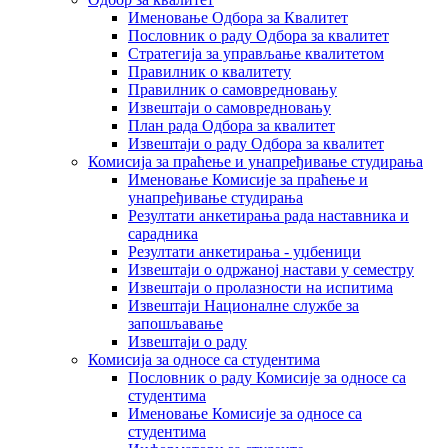
Именовање Одбора за Квалитет
Пословник о раду Одбора за квалитет
Стратегија за управљање квалитетом
Правилник о квалитету
Правилник о самовредновању
Извештаји о самовредновању
План рада Одбора за квалитет
Извештаји о раду Одбора за квалитет
Комисија за праћење и унапређивање студирања
Именовање Комисије за праћење и
унапређивање студирања
Резултати анкетирања рада наставника и
сарадника
Резултати анкетирања - уџбеници
Извештаји о одржаној настави у семестру
Извештаји о пролазности на испитима
Извештаји Националне службе за
запошљавање
Извештаји о раду
Комисија за односе са студентима
Пословник о раду Комисије за односе са
студентима
Именовање Комисије за односе са
студентима