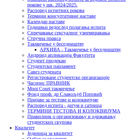
рокове у шк. 2024/2025.
Распоред испитних рокова
Термини консултативне наставе
Календар наставе
Годишњи редослед полагања испита
Спречавање сексуалног узнемиравања
Стручна пракса
Такмичење у беседништву
АРХИВА - Такмичење у беседништву
Андроид апликација Факултета
Студент продекан
Студентски парламент
Савез студената
Регистроване студентске организације
Часопис ПРАВНИК
Moot Court такмичење
Фонд проф. др Славољуб Поповић
Пријаве за тестове и колоквијуме
Распоред испита - датум и сатница
ТЕРМИНИ ТЕСТОВА И КОЛОКВИЈУМА
Правилник о организовању и одржавању
студентских скупова
Квалитет
Јединица за квалитет
Одбор за квалитет