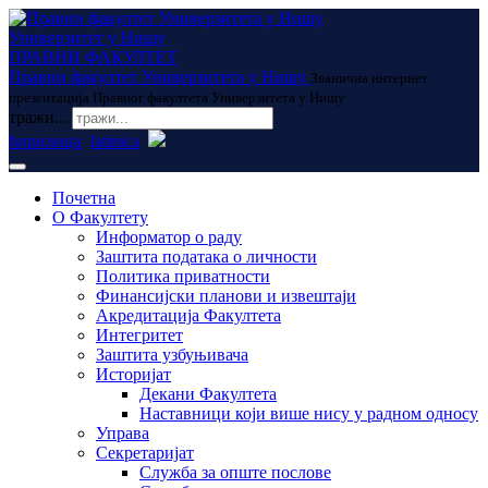
Универзитет у Нишу
ПРАВНИ ФАКУЛТЕТ
Правни факултет Универзитета у Нишу
Званична интернет
презентација Правног факултета Универзитета у Нишу
тражи...
ћирилица
latinica
Почетна
О Факултету
Информатор о раду
Заштита података о личности
Политика приватности
Финансијски планови и извештаји
Акредитација Факултета
Интегритет
Заштита узбуњивача
Историјат
Декани Факултета
Наставници који више нису у радном односу
Управа
Секретаријат
Служба за опште послове