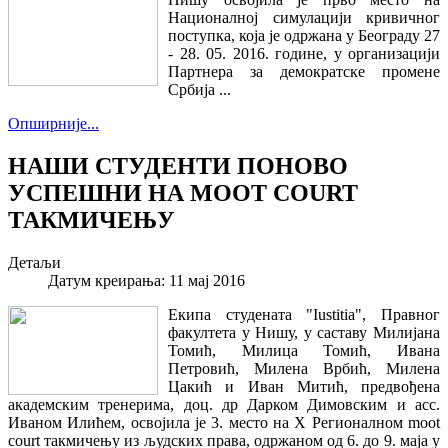
Националној симулацији кривичног
поступка, која је одржана у Београду 27
- 28. 05. 2016. године, у организацији
Партнера за демократске промене
Србија ...
Опширније...
НАШИ СТУДЕНТИ ПОНОВО
УСПЕШНИ НА MOOT COURT
ТАКМИЧЕЊУ
Детаљи
Датум креирања: 11 мај 2016
Екипа студената "Iustitia", Правног
факултета у Нишу, у саставу Милијана
Томић, Милица Томић, Ивана
Петровић, Милена Врбић, Милена
Цакић и Иван Митић, предвођена
академским тренерима, доц. др Дарком Димовским и асс.
Иваном Илићем, освојила је 3. место на X Регионалном moot
court такмичењу из људских права, одржаном од 6. до 9. маја у