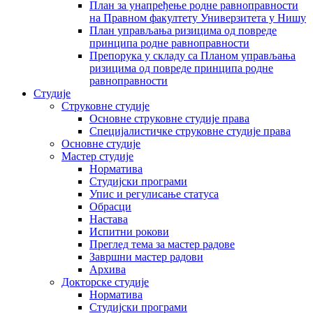
План за унапређење родне равноправности
на Правном факултету Универзитета у Нишу
План управљања ризицима од повреде
принципа родне равноправности
Препорука у складу са Планом управљања
ризицима од повреде принципа родне
равноправности
Студије
Струковне студије
Основне струковне студије права
Специјалистичке струковне студије права
Основне студије
Мастер студије
Норматива
Студијски програми
Упис и регулисање статуса
Обрасци
Настава
Испитни рокови
Преглед тема за мастер радове
Завршни мастер радови
Архива
Докторске студије
Норматива
Студијски програми