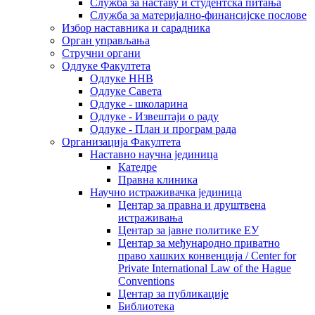
Служба за наставу и студентска питања
Служба за материјално-финансијске послове
Избор наставника и сарадника
Oрган управљања
Стручни органи
Одлуке Факултета
Одлуке ННВ
Одлуке Савета
Одлуке - школарина
Одлуке - Извештаји о раду
Одлуке - План и програм рада
Организација Факултета
Наставно научна јединица
Катедре
Правна клиника
Научно истраживачка јединица
Центар за правна и друштвена
истраживања
Центар за јавне политике ЕУ
Центар за међународно приватно
право хашких конвенција / Center for
Private International Law of the Hague
Conventions
Центар за публикације
Библиотека