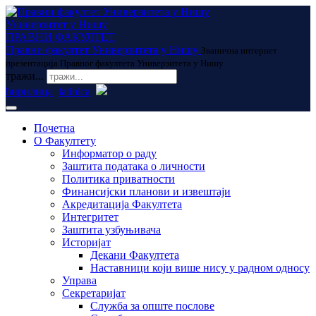
Универзитет у Нишу
ПРАВНИ ФАКУЛТЕТ
Правни факултет Универзитета у Нишу
Званична интернет
презентација Правног факултета Универзитета у Нишу
тражи...
ћирилица
latinica
Почетна
О Факултету
Информатор о раду
Заштита података о личности
Политика приватности
Финансијски планови и извештаји
Акредитација Факултета
Интегритет
Заштита узбуњивача
Историјат
Декани Факултета
Наставници који више нису у радном односу
Управа
Секретаријат
Служба за опште послове