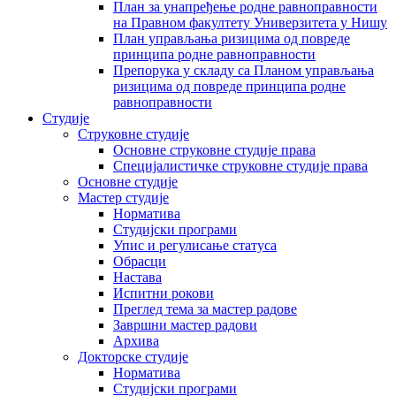
План за унапређење родне равноправности
на Правном факултету Универзитета у Нишу
План управљања ризицима од повреде
принципа родне равноправности
Препорука у складу са Планом управљања
ризицима од повреде принципа родне
равноправности
Студије
Струковне студије
Основне струковне студије права
Специјалистичке струковне студије права
Основне студије
Мастер студије
Норматива
Студијски програми
Упис и регулисање статуса
Обрасци
Настава
Испитни рокови
Преглед тема за мастер радове
Завршни мастер радови
Архива
Докторске студије
Норматива
Студијски програми