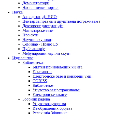
Демонстратори
Наставнички портал
Наука
Акредитација НИО
Центар за правна и друштвена истраживања
Докторске дисертације
Магистарске тезе
Пројекти
Научни скупови
Семинар - Право ЕУ
Публикације
Међународни научни скуп
Издаваштво
Библиотека
Билтен приновљених књига
Е-каталози
Електронске базе и конзорцијуми
COBISS
Библиотеке
Упутство за претраживање
Електронске књиге
Зборник радова
Упутство ауторима
Из објављених бројева
Редакција Зборника