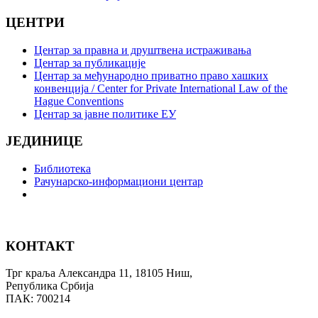
ЦЕНТРИ
Центар за правна и друштвена истраживања
Центар за публикације
Центар за међународно приватно право хашких
конвенција / Center for Private International Law of the
Hague Conventions
Центар за јавне политике ЕУ
ЈЕДИНИЦЕ
Библиотека
Рачунарско-информациони центар
КОНТАКТ
Трг краља Александра 11, 18105 Ниш,
Република Србија
ПАК: 700214