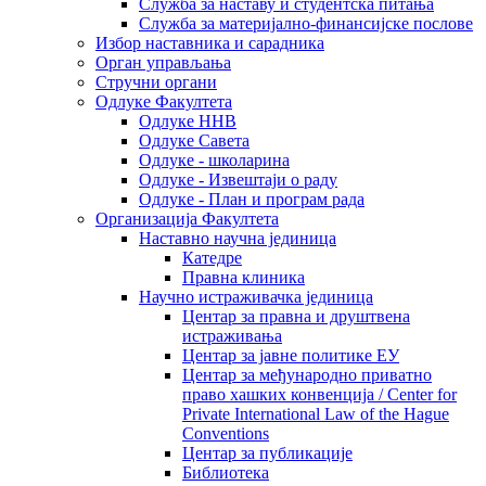
Служба за наставу и студентска питања
Служба за материјално-финансијске послове
Избор наставника и сарадника
Oрган управљања
Стручни органи
Одлуке Факултета
Одлуке ННВ
Одлуке Савета
Одлуке - школарина
Одлуке - Извештаји о раду
Одлуке - План и програм рада
Организација Факултета
Наставно научна јединица
Катедре
Правна клиника
Научно истраживачка јединица
Центар за правна и друштвена
истраживања
Центар за јавне политике ЕУ
Центар за међународно приватно
право хашких конвенција / Center for
Private International Law of the Hague
Conventions
Центар за публикације
Библиотека