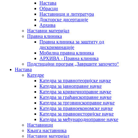
Настава
Обрасци
Наставници и литература
Докторске дисертације
Архива
Наставни материјал
Правна клиника
Правна клиника за заштиту од
дискриминације
Мобилна правна клиника
АРХИВА - Правна клиника
Подстицајни програм „Завршите започето“
Настава
Катедре
Катедра за правнотеоријске науке
Катедра за јавноправне науке
Катедра за кривичноправне науке
Катедра за грађанскоправне науке
Катедра за трговинскоправне науке
Катедра за правноекономске науке
Катедра за правноисторијске науке
Катедра за међународноправне науке
Наставници
Књига наставника
Наставни материјал