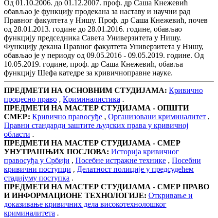
Од 01.10.2006. до 01.12.2007. проф. др Саша Кнежевић
обављао је функцију продекана за наставу и научни рад
Правног факултета у Нишу. Проф. др Саша Кнежевић, почев
од 28.01.2013. године до 28.01.2016. године, обављао
функцију председника Савета Универзитета у Нишу.
Функцију декана Правног факултета Универзитета у Нишу,
обављао је у периоду од 09.05.2016 - 09.05.2019. године. Од
10.05.2019. године, проф. др Саша Кнежевић, обавља
функцију Шефа катедре за кривичноправне науке.
ПРЕДМЕТИ НА ОСНОВНИМ СТУДИЈАМА:
Кривично
процесно право
,
Криминалистика
.
ПРЕДМЕТИ НА МАСТЕР СТУДИЈАМА - ОПШТИ
СМЕР:
Кривично правосуђе
,
Организовани криминалитет
,
Правни стандарди заштите људских права у кривичној
области
.
ПРЕДМЕТИ НА МАСТЕР СТУДИЈАМА - СМЕР
УНУТРАШЊИХ ПОСЛОВА:
Историја кривичног
правосуђа у Србији
,
Посебне истражне технике
,
Посебни
кривични поступци
,
Делатност полиције у предсудећем
стадијуму поступка
.
ПРЕДМЕТИ НА МАСТЕР СТУДИЈАМА - СМЕР ПРАВО
И ИНФОРМАЦИОНЕ ТЕХНОЛОГИЈЕ:
Откривање и
доказивање кривичних дела високотехнолошког
криминалитета
.