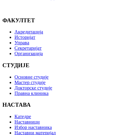
ФАКУЛТЕТ
Акредитација
Историјат
Управа
Секретаријат
Организација
СТУДИЈЕ
Основне студије
Мастер студије
Докторске студије
Правна клиника
НАСТАВА
Катедре
Наставници
Избор наставника
Наставни материјал