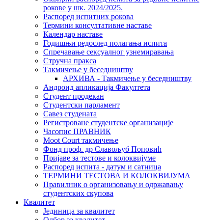
рокове у шк. 2024/2025.
Распоред испитних рокова
Термини консултативне наставе
Календар наставе
Годишњи редослед полагања испита
Спречавање сексуалног узнемиравања
Стручна пракса
Такмичење у беседништву
АРХИВА - Такмичење у беседништву
Андроид апликација Факултета
Студент продекан
Студентски парламент
Савез студената
Регистроване студентске организације
Часопис ПРАВНИК
Moot Court такмичење
Фонд проф. др Славољуб Поповић
Пријаве за тестове и колоквијуме
Распоред испита - датум и сатница
ТЕРМИНИ ТЕСТОВА И КОЛОКВИЈУМА
Правилник о организовању и одржавању
студентских скупова
Квалитет
Јединица за квалитет
Одбор за квалитет