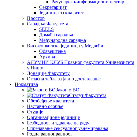
Рачунарско-информациони центар
Секретаријат
Јединица за квалитет
Простор
Сарадња Факултета
SEELS
Домаћа сарадња
Међународна сарадња
Високошколска јединица у Медвеђи
Обавештења
Архива
АЛУМНИ КЛУБ Правног факултета Универзитета
у Нишу
Донације Факултету
Огласна табла за јавно достављање
Норматива
Закон о ВО
Статут Факултета
Обезбеђење квалитета
Наставно особље
Студије
Организационе јединице
Безбедност и здравље на раду
Спречавање сексуалног узнемиравања
Родна равноправност