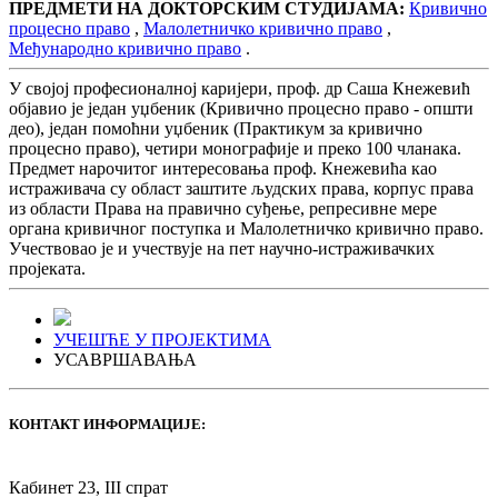
ПРЕДМЕТИ НА ДОКТОРСКИМ СТУДИЈАМА:
Кривично
процесно право
,
Малолетничко кривично право
,
Међународно кривично право
.
У својој професионалној каријери, проф. др Саша Кнежевић
објавио је један уџбеник (Кривично процесно право - општи
део), један помоћни уџбеник (Практикум за кривично
процесно право), четири монографије и преко 100 чланака.
Предмет нарочитог интересовања проф. Кнежевића као
истраживача су област заштите људских права, корпус права
из области Права на правично суђење, репресивне мере
органа кривичног поступка и Малолетничко кривично право.
Учествовао је и учествује на пет научно-истраживачких
пројеката.
УЧЕШЋЕ У ПРОЈЕКТИМА
УСАВРШАВАЊА
КОНТАКТ ИНФОРМАЦИЈЕ:
Кабинет 23, III спрат