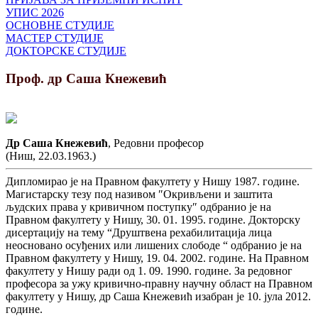
УПИС 2026
ОСНОВНЕ СТУДИЈЕ
МАСТЕР СТУДИЈЕ
ДОКТОРСКЕ СТУДИЈЕ
Проф. др Саша Кнежевић
Др Саша Кнежевић
, Редовни професор
(Ниш, 22.03.1963.)
Дипломирао је на Правном факултету у Нишу 1987. године.
Магистарску тезу под називом ″Окривљени и заштита
људских права у кривичном поступку″ одбранио је на
Правном факултету у Нишу, 30. 01. 1995. године. Докторску
дисертацију на тему “Друштвена рехабилитација лица
неосновано осуђених или лишених слободе “ одбранио је на
Правном факултету у Нишу, 19. 04. 2002. године. На Правном
факултету у Нишу ради од 1. 09. 1990. године. За редовног
професора за ужу кривично-правну научну област на Правном
факултету у Нишу, др Саша Кнежевић изабран је 10. јула 2012.
године.