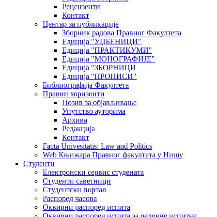
Рецензенти
Контакт
Центар за публикације
Зборник радова Правног Факултета
Едиција "УЏБЕНИЦИ"
Едиција "ПРАКТИКУМИ"
Едиција "МОНОГРАФИЈЕ"
Едиција "ЗБОРНИЦИ
Едиција "ПРОПИСИ"
Библиографија Факултета
Правни хоризонти
Позив за објављивање
Упутство ауторима
Архива
Редакција
Контакт
Facta Univesitatis: Law and Politics
Web Књижара Правног факултета у Нишу
Студенти
Електронски сервис студената
Студенти саветници
Студентски портал
Распоред часова
Оквирни распоред испита
Оквирни распоред испита за редовне испитне